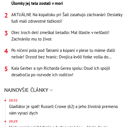
Úlomky jej tela zostali v mori
AKTUÁLNE Na kúpalisku pri Šali zasahujú záchranári: Desiatky
ľudí mali zdravotné ťažkosti!
Otec troch detí zmeškal lietadlo: Mal šťastie v nešťastí!
Zachránilo mu to život
Po ničení pola pod Tatrami a kúpaní v plese tu máme ďalší
nešvár! Drzosť bez hraníc: Dvojica kvôli fotke vošla do...
Kaia Gerber a syn Richarda Gerea spolu: Osud ich spojil
desaťročia po rozvode ich rodičov!
NAJNOVŠIE ČLÁNKY
20:32
Gladiátor je späť! Russell Crowe (62) a jeho životná premena
vám vyrazí dych
20:29