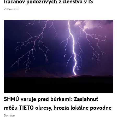
Iračanov podozrivých z členstva v IS
Zahraničné
SHMÚ varuje pred búrkami: Zasiahnuť
môžu TIETO okresy, hrozia lokálne povodne
Domáce