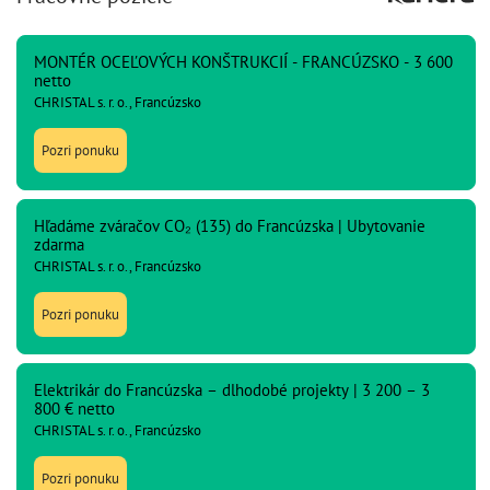
MONTÉR OCEĽOVÝCH KONŠTRUKCIÍ - FRANCÚZSKO - 3 600
netto
CHRISTAL s. r. o., Francúzsko
Pozri ponuku
Hľadáme zváračov CO₂ (135) do Francúzska | Ubytovanie
zdarma
CHRISTAL s. r. o., Francúzsko
Pozri ponuku
Elektrikár do Francúzska – dlhodobé projekty | 3 200 – 3
800 € netto
CHRISTAL s. r. o., Francúzsko
Pozri ponuku