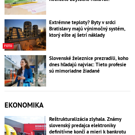
Extrémne teploty? Byty v srdci
Bratislavy majú výnimočný systém,
ktorý ešte aj šetrí náklady
FOTO
Slovenské železnice prezradili, koho
dnes hľadajú najviac: Tieto profesie
sú mimoriadne žiadané
EKONOMIKA
Reštrukturalizácia zlyhala. Známy
slovenský predajca elektroniky
definitívne končí a mieri k bankrotu