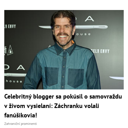
Celebritný blogger sa pokúsil o samovraždu
v živom vysielaní: Záchranku volali
fanúšikovia!
Zahraniční prominenti