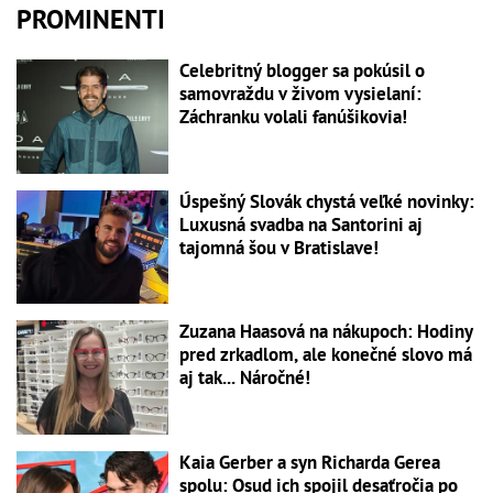
PROMINENTI
Celebritný blogger sa pokúsil o
samovraždu v živom vysielaní:
Záchranku volali fanúšikovia!
Úspešný Slovák chystá veľké novinky:
Luxusná svadba na Santorini aj
tajomná šou v Bratislave!
Zuzana Haasová na nákupoch: Hodiny
pred zrkadlom, ale konečné slovo má
aj tak... Náročné!
Kaia Gerber a syn Richarda Gerea
spolu: Osud ich spojil desaťročia po