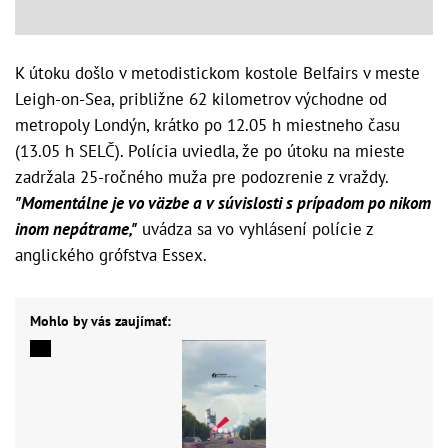
K útoku došlo v metodistickom kostole Belfairs v meste
Leigh-on-Sea, približne 62 kilometrov východne od
metropoly Londýn, krátko po 12.05 h miestneho času
(13.05 h SELČ). Polícia uviedla, že po útoku na mieste
zadržala 25-ročného muža pre podozrenie z vraždy.
"Momentálne je vo väzbe a v súvislosti s prípadom po nikom
inom nepátrame,"
uvádza sa vo vyhlásení polície z
anglického grófstva Essex.
Mohlo by vás zaujímať: