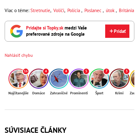
Viac o téme:
Stretnutie
,
Voliči
,
Polícia
,
Poslanec
,
útok
,
Británia
Pridajte si Topky.sk
medzi Vaše
Pridať
preferované zdroje na Google
Nahlásiť chybu
16
4
4
5
7
3
Najčítanejšie
Domáce
Zahraničné
Prominenti
Šport
Krimi
Zaují
SÚVISIACE ČLÁNKY