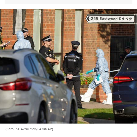
(Zdroj: SITA/Yui Mok/PA via AP)