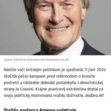
(Zdroj: SITA/Chris McAndrew/UK Parliament via AP)
Násilie voči britským politikom je ojedinelé. V júni 2016
útočník počas kampane pred referendom o brexite
postrelil a následne dobodal poslankyňu Labouristickej
strany Jo Coxovú. Krajne pravicový extrémista dostal za
svoju politicky motivovanú vraždu doživotie, dodáva AP.
Vraždu poslanca Amessa vyšetruje