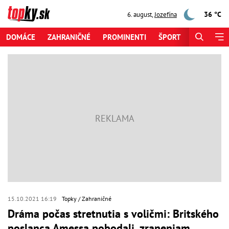
36 °C
6. august
,
Jozefína
DOMÁCE
ZAHRANIČNÉ
PROMINENTI
ŠPORT
ZAUJÍMAV
15.10.2021 16:19
Topky
Zahraničné
Dráma počas stretnutia s voličmi: Britského
poslanca Amessa pobodali, zraneniam