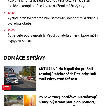
Výskumníci prichádzajú s čudnou teóriou... Veria, že za
explóziu komplexného života na Zemi môžu výkaly
20:20
Výbuch otriasol predmestím Damasku: Bomba v mikrobuse si
vyžiadala obete
20:00
Čo sa deje pod Santorini? Vedci odhaľujú zmeny, ktoré môžu
ovplyvniť sopku
DOMÁCE SPRÁVY
AKTUÁLNE Na kúpalisku pri Šali
zasahujú záchranári: Desiatky ľudí
mali zdravotné ťažkosti!
FOTO
Po rekordnej horúčave prichádzajú
búrky: Výstrahy platia do polnoci,