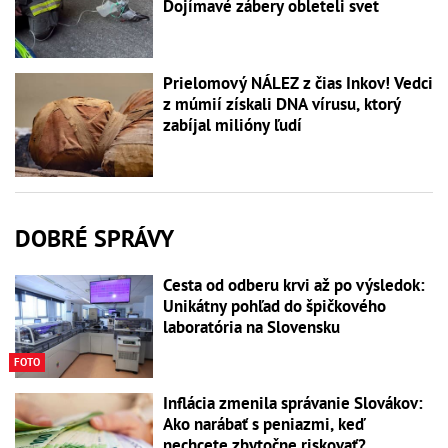
Dojímavé zábery obleteli svet
Prielomový NÁLEZ z čias Inkov! Vedci
z múmií získali DNA vírusu, ktorý
zabíjal milióny ľudí
DOBRÉ SPRÁVY
Cesta od odberu krvi až po výsledok:
Unikátny pohľad do špičkového
laboratória na Slovensku
FOTO
Inflácia zmenila správanie Slovákov:
Ako narábať s peniazmi, keď
nechcete zbytočne riskovať?