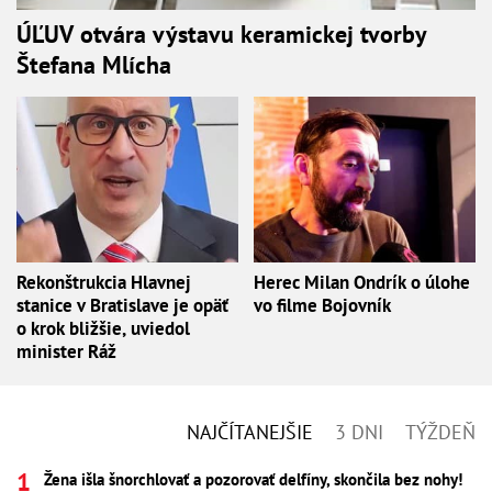
ÚĽUV otvára výstavu keramickej tvorby
Štefana Mlícha
Rekonštrukcia Hlavnej
Herec Milan Ondrík o úlohe
stanice v Bratislave je opäť
vo filme Bojovník
o krok bližšie, uviedol
minister Ráž
NAJČÍTANEJŠIE
3 DNI
TÝŽDEŇ
Žena išla šnorchlovať a pozorovať delfíny, skončila bez nohy!