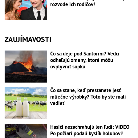
rozvode ich rodičov!
ZAUJÍMAVOSTI
Čo sa deje pod Santorini? Vedci
odhaľujú zmeny, ktoré môžu
ovplyvniť sopku
Čo sa stane, keď prestanete jesť
mliečne výrobky? Toto by ste mali
vedieť
Hasiči nezachraňujú len ľudí: VIDEO
Po požiari podali kyslík holubovi!