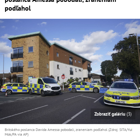
podľahol
Zobraziť galériu
(3)
Britského poslanca Davida Amessa pobodali, zraneniam podľahol (Zdroj: SITA/Yui
Mok/PA via AP)