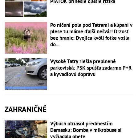
PIATOK prinesie ďalšie riziká
Po ničení pola pod Tatrami a kúpaní v
plese tu máme ďalší nešvár! Drzosť
bez hraníc: Dvojica kvôli fotke vošla
do...
Vysoké Tatry riešia preplnené
parkoviská: PSK spúšťa zadarmo P+R
a kyvadlovú dopravu
ZAHRANIČNÉ
Výbuch otriasol predmestím
Damasku: Bomba v mikrobuse si
vyžiadala obete