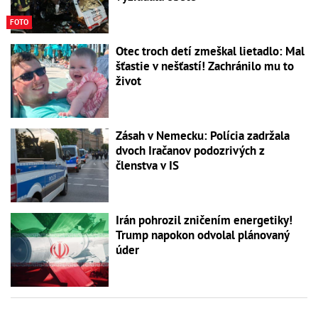
FOTO
Otec troch detí zmeškal lietadlo: Mal
šťastie v nešťastí! Zachránilo mu to
život
Zásah v Nemecku: Polícia zadržala
dvoch Iračanov podozrivých z
členstva v IS
Irán pohrozil zničením energetiky!
Trump napokon odvolal plánovaný
úder