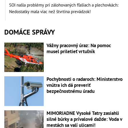
SOI našla problémy pri zálohovaných fľašiach a plechovkách:
Nedostatky mala viac než štvrtina prevádzok!
DOMÁCE SPRÁVY
Vážny pracovný úraz: Na pomoc
musel priletieť vrtuľník
Pochybnosti o radaroch: Ministerstvo
vnútra ich dá preveriť
bezpečnostnému úradu
MIMORIADNE Vysoké Tatry zasiahli
silné búrky a prívalové dažde: Voda v
mestách sa valí ulicami!