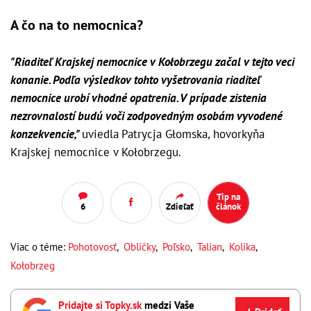
A čo na to nemocnica?
"Riaditeľ Krajskej nemocnice v Kołobrzegu začal v tejto veci
konanie. Podľa výsledkov tohto vyšetrovania riaditeľ
nemocnice urobí vhodné opatrenia. V prípade zistenia
nezrovnalostí budú voči zodpovedným osobám vyvodené
konzekvencie,"
uviedla
Patrycja Głomska, hovorkyňa
Krajskej nemocnice v Kołobrzegu.
Tip na
6
Zdieľať
článok
Viac o téme:
Pohotovosť
,
Obličky
,
Poľsko
,
Talian
,
Kolika
,
Kołobrzeg
Pridajte si Topky.sk
medzi Vaše