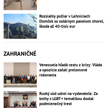
Rozsiahly požiar v Lehniciach:
Domček so solárnym panelom zhorel,
škoda až 40-tisíc eur
ZAHRANIČNÉ
Venezuela hľadá cestu z krízy: Vláda
a opozícia začali prelomové
rokovania
Ruský súd udrel na vydavateľa: Za
knihy s LGBT+ tematikou dostal
podmienečný trest