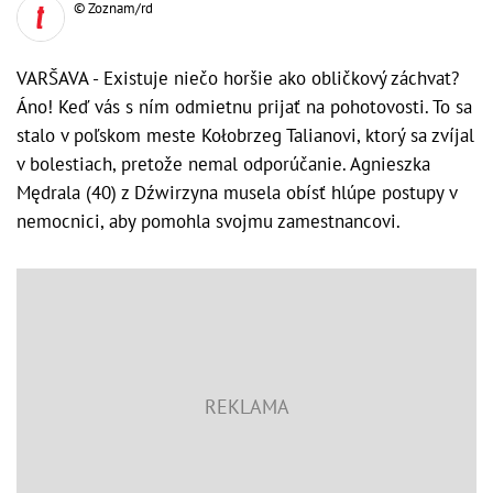
© Zoznam/rd
VARŠAVA - Existuje niečo horšie ako obličkový záchvat?
Áno! Keď vás s ním odmietnu prijať na pohotovosti. To sa
stalo v poľskom meste Kołobrzeg Talianovi, ktorý sa zvíjal
v bolestiach, pretože nemal odporúčanie. Agnieszka
Mędrala (40) z Dźwirzyna musela obísť hlúpe postupy v
nemocnici, aby pomohla svojmu zamestnancovi.