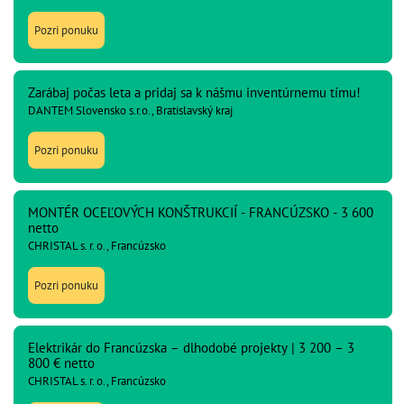
Pozri ponuku
Zarábaj počas leta a pridaj sa k nášmu inventúrnemu tímu!
DANTEM Slovensko s.r.o., Bratislavský kraj
Pozri ponuku
MONTÉR OCEĽOVÝCH KONŠTRUKCIÍ - FRANCÚZSKO - 3 600
netto
CHRISTAL s. r. o., Francúzsko
Pozri ponuku
Elektrikár do Francúzska – dlhodobé projekty | 3 200 – 3
800 € netto
CHRISTAL s. r. o., Francúzsko