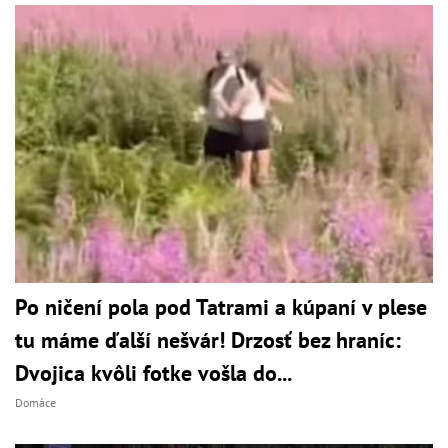
Po ničení pola pod Tatrami a kúpaní v plese
tu máme ďalší nešvár! Drzosť bez hraníc:
Dvojica kvôli fotke vošla do...
Domáce