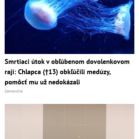
Smrtiaci útok v obľúbenom dovolenkovom
raji: Chlapca (†13) obkľúčili medúzy,
pomôcť mu už nedokázali
Zahraničné