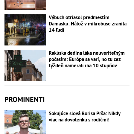
Výbuch otriasol predmestím
Damasku: Nálož v mikrobuse zranila
14 ľudí
Rakúska dedina láka neuveriteľným
počasím: Európa sa varí, no tu cez
týždeň namerali iba 10 stupňov
PROMINENTI
Šokujúce slová Borisa Prša: Nikdy
viac na dovolenku s rodičmi!