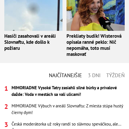
Hasiči zasahovali v areáli
Prekliaty budík! Wisterová
Slovnaftu, kde došlo k
opísala ranné peklo: Nič
požiaru
nepomáha, toto musí
maskovať
NAJČÍTANEJŠIE
3 DNI
TÝŽDEŇ
MIMORIADNE Vysoké Tatry zasiahli silné búrky a prívalové
dažde: Voda v mestách sa valí ulicami!
MIMORIADNE Výbuch v areáli Slovnaftu: Z miesta stúpa hustý
čierny dym!
Česká moderátorka už roky randí so slávnou speváčkou, ale...