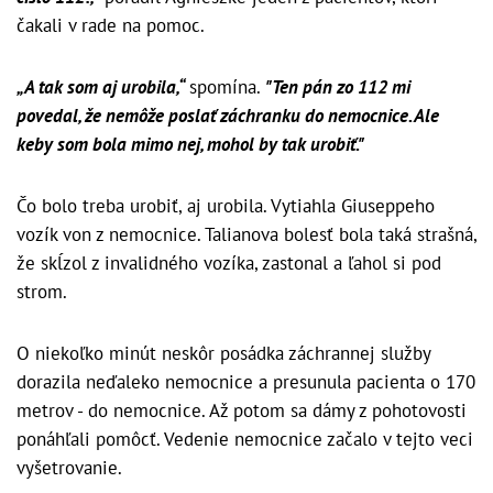
čakali v rade na pomoc.
„A tak som aj urobila,“
spomína.
"Ten pán zo 112 mi
povedal, že nemôže poslať záchranku do nemocnice. Ale
keby som bola mimo nej, mohol by tak urobiť."
Čo bolo treba urobiť, aj urobila. Vytiahla Giuseppeho
vozík von z nemocnice. Talianova bolesť bola taká strašná,
že skĺzol z invalidného vozíka, zastonal a ľahol si pod
strom.
O niekoľko minút neskôr posádka záchrannej služby
dorazila neďaleko nemocnice a presunula pacienta o 170
metrov - do nemocnice. Až potom sa dámy z pohotovosti
ponáhľali pomôcť. Vedenie nemocnice začalo v tejto veci
vyšetrovanie.