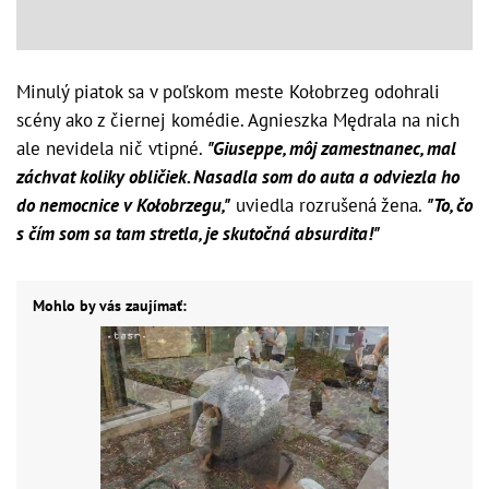
Minulý piatok sa v poľskom meste Kołobrzeg odohrali
scény ako z čiernej komédie. Agnieszka Mędrala na nich
ale nevidela nič vtipné.
"Giuseppe, môj zamestnanec, mal
záchvat koliky obličiek. Nasadla som do auta a odviezla ho
do nemocnice v Kołobrzegu,"
uviedla rozrušená žena.
"To, čo
s čím som sa tam stretla, je skutočná absurdita!"
Mohlo by vás zaujímať: