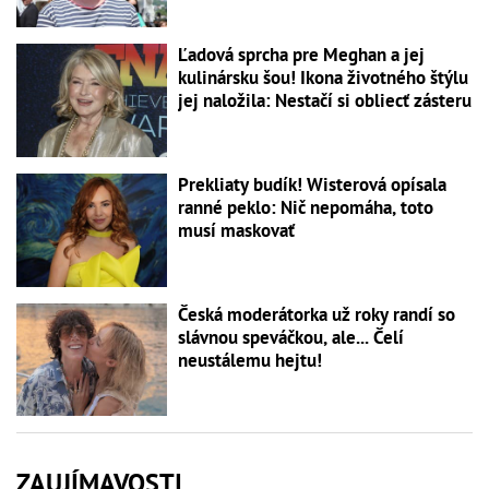
Ľadová sprcha pre Meghan a jej
kulinársku šou! Ikona životného štýlu
jej naložila: Nestačí si obliecť zásteru
Prekliaty budík! Wisterová opísala
ranné peklo: Nič nepomáha, toto
musí maskovať
Česká moderátorka už roky randí so
slávnou speváčkou, ale... Čelí
neustálemu hejtu!
ZAUJÍMAVOSTI