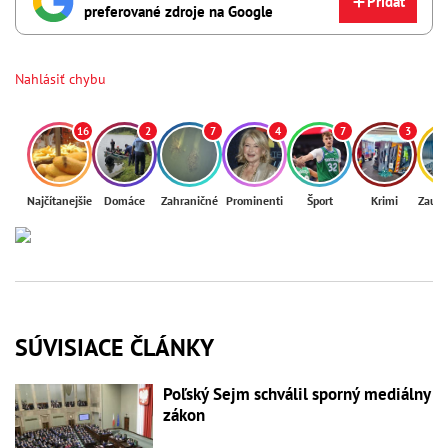
Pridať
preferované zdroje na Google
Nahlásiť chybu
16
2
7
4
7
3
Najčítanejšie
Domáce
Zahraničné
Prominenti
Šport
Krimi
Zaují
SÚVISIACE ČLÁNKY
Poľský Sejm schválil sporný mediálny
zákon