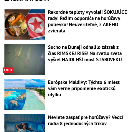
Rekordné teploty vyvolali ŠOKUJÚCE
rady! Režim odporúča na horúčavy
polievku! Neuveriteľné, z AKÉHO
zvierata
Sucho na Dunaji odhalilo zázrak z
čias RÍMSKEJ RÍŠE! Na svetlo sveta
vyšiel NAJDLHŠÍ most STAROVEKU
FOTO
Európske Maldivy: Týchto 6 miest
vám verne pripomenie exotickú
idylku
Neviete zaspať pre horúčavy? Vedci
radia 8 jednoduchých trikov