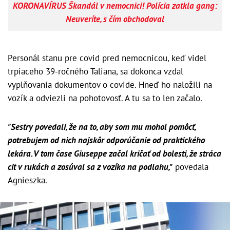
KORONAVÍRUS Škandál v nemocnici! Polícia zatkla gang:
Neuveríte, s čím obchodoval
Personál stanu pre covid pred nemocnicou, keď videl
trpiaceho 39-ročného Taliana, sa dokonca vzdal
vyplňovania dokumentov o covide. Hneď ho naložili na
vozík a odviezli na pohotovosť. A tu sa to len začalo.
"Sestry povedali, že na to, aby som mu mohol pomôcť,
potrebujem od nich najskôr odporúčanie od praktického
lekára. V tom čase Giuseppe začal kričať od bolesti, že stráca
cit v rukách a zosúval sa z vozíka na podlahu,"
povedala
Agnieszka.