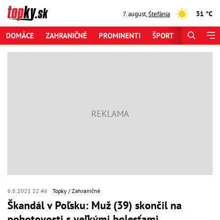
31 °C
7. august
,
Štefánia
DOMÁCE
ZAHRANIČNÉ
PROMINENTI
ŠPORT
ZAUJÍMAV
6.8.2021 22:46
Topky
Zahraničné
Škandál v Poľsku: Muž (39) skončil na
pohotovosti s veľkými bolesťami,