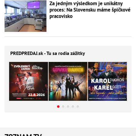
Za jedným výsledkom je unikátny
proces: Na Slovensku máme špičkové
pracovisko
PREDPREDAJ
.sk - Tu sa rodia zážitky