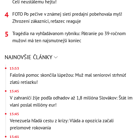
Čelí neustálemu hejtu!
FOTO Po pečive v známej sieti predajní pobehovala myš!
Zhrození zákazníci, reťazec reaguje
Tragédia na vyhľadávanom rybníku: Pátranie po 39-ročnom
mužovi má ten najsmutnejší koniec
NAJNOVŠIE ČLÁNKY
15:53
Falošná pomoc skončila lúpežou: Muž mal seniorovi strhnúť
zlatú retiazku!
15:45
V zahraničí žije podľa odhadov až 1,8 milióna Slovákov: Štát im
vlani poslal milióny eur!
15:45
Venezuela hľadá cestu z krízy: Vláda a opozícia začali
prelomové rokovania
15:41