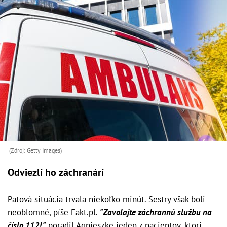
(Zdroj: Getty Images)
Odviezli ho záchranári
Patová situácia trvala niekoľko minút. Sestry však boli
neoblomné, píše Fakt.pl.
"Zavolajte záchrannú službu na
číslo 112!,"
poradil Agnieszke jeden z pacientov, ktorí