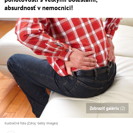
absurdnosť v nemocnici!
Zobraziť galériu
(2)
Ilustračné foto (Zdroj: Getty Images)