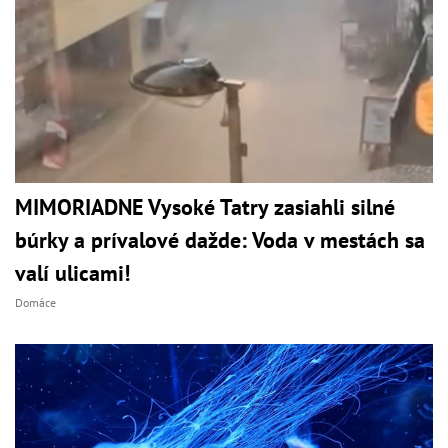
MIMORIADNE Vysoké Tatry zasiahli silné
búrky a prívalové dažde: Voda v mestách sa
valí ulicami!
Domáce