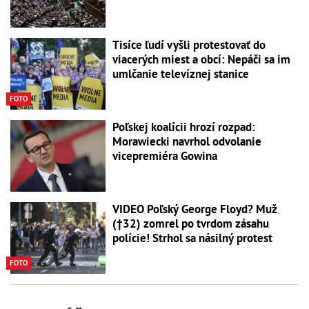
Tisíce ľudí vyšli protestovať do
viacerých miest a obcí: Nepáči sa im
umlčanie televíznej stanice
FOTO
Poľskej koalícii hrozí rozpad:
Morawiecki navrhol odvolanie
vicepremiéra Gowina
VIDEO Poľský George Floyd? Muž
(†32) zomrel po tvrdom zásahu
polície! Strhol sa násilný protest
FOTO