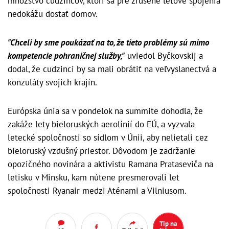
množstvo cudzincov, ktorí sa pre zrušené letové spojenia
nedokážu dostať domov.
"Chceli by sme poukázať na to, že tieto problémy sú mimo
kompetencie pohraničnej služby,"
uviedol Byčkovskij a
dodal, že cudzinci by sa mali obrátiť na veľvyslanectvá a
konzuláty svojich krajín.
Európska únia sa v pondelok na summite dohodla, že
zakáže lety bieloruských aerolínií do EÚ, a vyzvala
letecké spoločnosti so sídlom v Únii, aby nelietali cez
bieloruský vzdušný priestor. Dôvodom je zadržanie
opozičného novinára a aktivistu Ramana Prataseviča na
letisku v Minsku, kam nútene presmerovali let
spoločnosti Ryanair medzi Aténami a Vilniusom.
Tip na