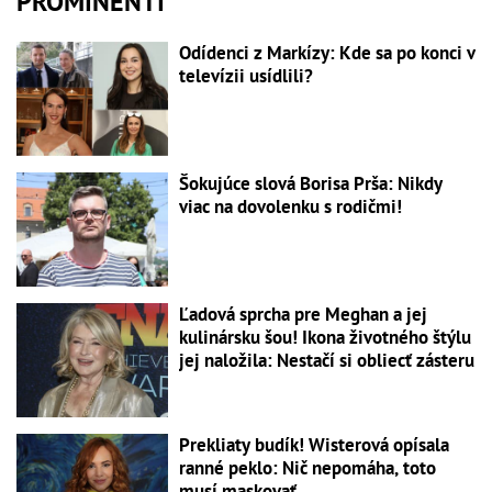
PROMINENTI
Odídenci z Markízy: Kde sa po konci v
televízii usídlili?
Šokujúce slová Borisa Prša: Nikdy
viac na dovolenku s rodičmi!
Ľadová sprcha pre Meghan a jej
kulinársku šou! Ikona životného štýlu
jej naložila: Nestačí si obliecť zásteru
Prekliaty budík! Wisterová opísala
ranné peklo: Nič nepomáha, toto
musí maskovať