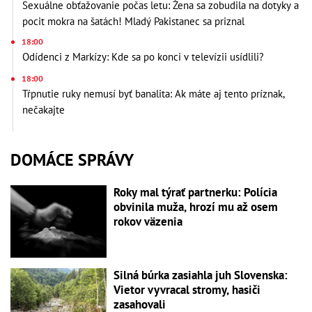
Sexuálne obťažovanie počas letu: Žena sa zobudila na dotyky a
pocit mokra na šatách! Mladý Pakistanec sa priznal
18:00
Odídenci z Markízy: Kde sa po konci v televízii usídlili?
18:00
Tŕpnutie ruky nemusí byť banalita: Ak máte aj tento príznak,
nečakajte
DOMÁCE SPRÁVY
Roky mal týrať partnerku: Polícia
obvinila muža, hrozí mu až osem
rokov väzenia
Silná búrka zasiahla juh Slovenska:
Vietor vyvracal stromy, hasiči
zasahovali