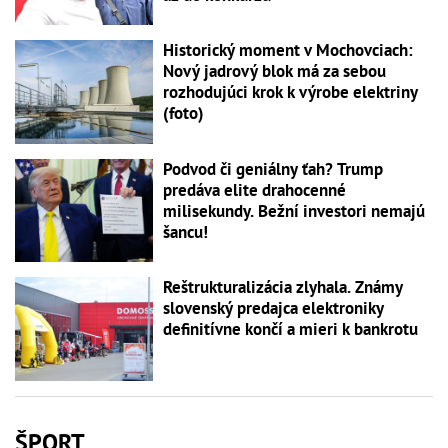
Historický moment v Mochovciach:
Nový jadrový blok má za sebou
rozhodujúci krok k výrobe elektriny
(foto)
Podvod či geniálny ťah? Trump
predáva elite drahocenné
milisekundy. Bežní investori nemajú
šancu!
Reštrukturalizácia zlyhala. Známy
slovenský predajca elektroniky
definitívne končí a mieri k bankrotu
ŠPORT