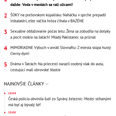
dažde: Voda v mestách sa valí ulicami!
ŠOKY na prešovskom kúpalisku: Naháčku v sprche prepadli
inštalatéri, ešte väčšia hrôza číhala v BAZÉNE
Sexuálne obťažovanie počas letu: Žena sa zobudila na dotyky
a pocit mokra na šatách! Mladý Pakistanec sa priznal
MIMORIADNE Výbuch v areáli Slovnaftu: Z miesta stúpa hustý
čierny dym!
Dráma v Tatrách: Na priecestí narazil osobný vlak do auta,
cestujúci mali obrovské šťastie
NAJNOVŠIE ČLÁNKY
18:04
Česká polícia obvinila ľudí zo Správy železníc: Medzi stíhanými
má byť aj bývalý šéf
18:00