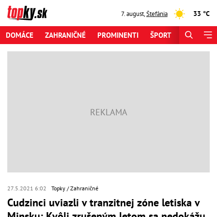
33 °C
7. august
,
Štefánia
DOMÁCE
ZAHRANIČNÉ
PROMINENTI
ŠPORT
ZAUJÍMAV
27.5.2021 6:02
Topky
Zahraničné
Cudzinci uviazli v tranzitnej zóne letiska v
Minsku: Kvôli zrušeným letom sa nedokážu