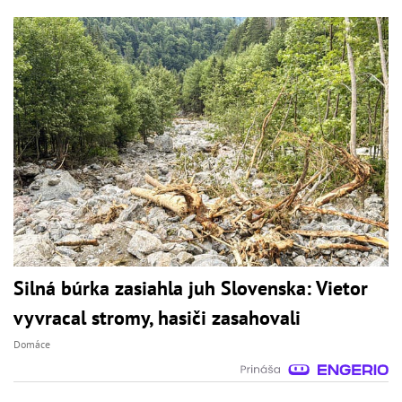
Silná búrka zasiahla juh Slovenska: Vietor
vyvracal stromy, hasiči zasahovali
Domáce