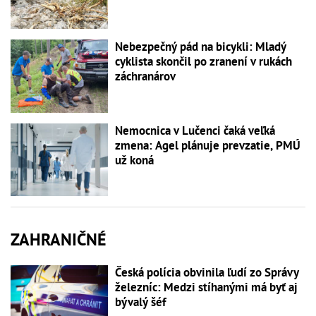
Nebezpečný pád na bicykli: Mladý
cyklista skončil po zranení v rukách
záchranárov
Nemocnica v Lučenci čaká veľká
zmena: Agel plánuje prevzatie, PMÚ
už koná
ZAHRANIČNÉ
Česká polícia obvinila ľudí zo Správy
železníc: Medzi stíhanými má byť aj
bývalý šéf