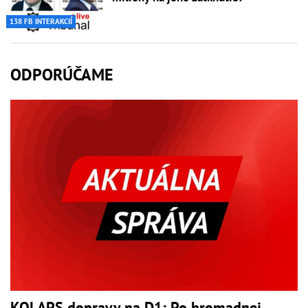
138 FB INTERAKCIÍ
ODPORÚČAME
KOLAPS dopravy na D1: Po hromadnej