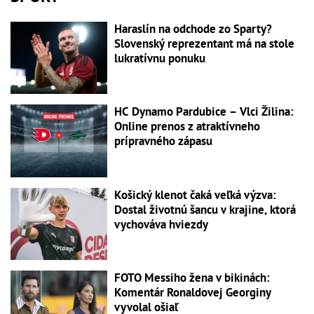
Haraslín na odchode zo Sparty?
Slovenský reprezentant má na stole
lukratívnu ponuku
HC Dynamo Pardubice – Vlci Žilina:
Online prenos z atraktívneho
prípravného zápasu
Košický klenot čaká veľká výzva:
Dostal životnú šancu v krajine, ktorá
vychováva hviezdy
FOTO Messiho žena v bikinách:
Komentár Ronaldovej Georginy
vyvolal ošiaľ