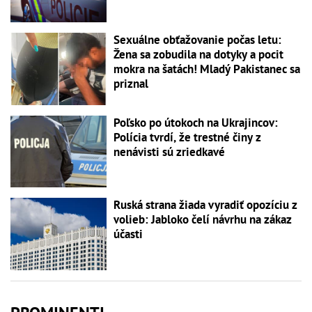
Sexuálne obťažovanie počas letu:
Žena sa zobudila na dotyky a pocit
mokra na šatách! Mladý Pakistanec sa
priznal
Poľsko po útokoch na Ukrajincov:
Polícia tvrdí, že trestné činy z
nenávisti sú zriedkavé
Ruská strana žiada vyradiť opozíciu z
volieb: Jabloko čelí návrhu na zákaz
účasti