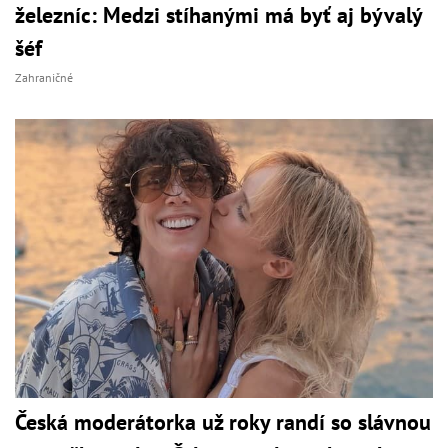
železníc: Medzi stíhanými má byť aj bývalý
šéf
Zahraničné
Česká moderátorka už roky randí so slávnou