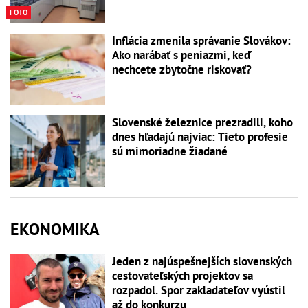
FOTO
Inflácia zmenila správanie Slovákov:
Ako narábať s peniazmi, keď
nechcete zbytočne riskovať?
Slovenské železnice prezradili, koho
dnes hľadajú najviac: Tieto profesie
sú mimoriadne žiadané
EKONOMIKA
Jeden z najúspešnejších slovenských
cestovateľských projektov sa
rozpadol. Spor zakladateľov vyústil
až do konkurzu