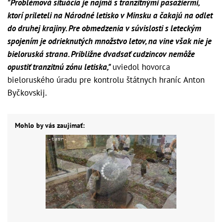
"Problémová situácia je najmä s tranzitnými pasažiermi,
ktorí prileteli na Národné letisko v Minsku a čakajú na odlet
do druhej krajiny. Pre obmedzenia v súvislosti s leteckým
spojením je odrieknutých množstvo letov, na vine však nie je
bieloruská strana. Približne dvadsať cudzincov nemôže
opustiť tranzitnú zónu letiska,"
uviedol hovorca
bieloruského úradu pre kontrolu štátnych hraníc Anton
Byčkovskij.
Mohlo by vás zaujímať: