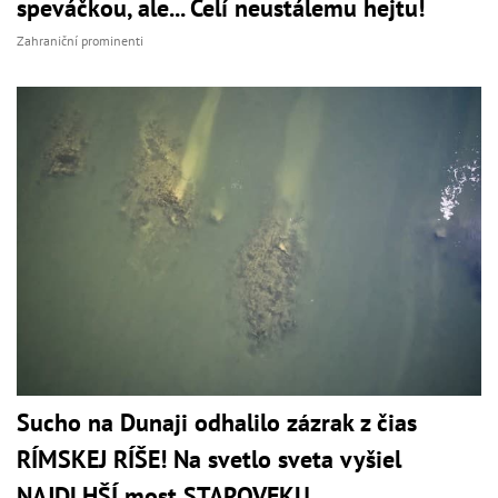
speváčkou, ale... Čelí neustálemu hejtu!
Zahraniční prominenti
Sucho na Dunaji odhalilo zázrak z čias
RÍMSKEJ RÍŠE! Na svetlo sveta vyšiel
NAJDLHŠÍ most STAROVEKU