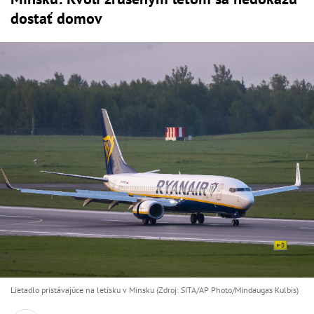
dostať domov
Lietadlo pristávajúce na letisku v Minsku (Zdroj: SITA/AP Photo/Mindaugas Kulbis)