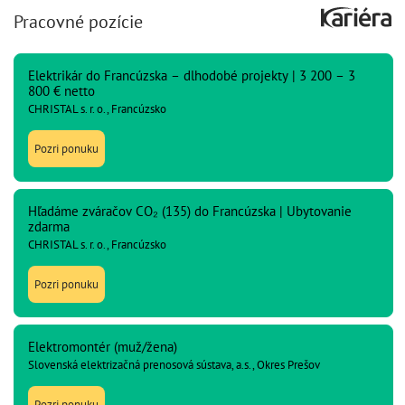
Pracovné pozície
Elektrikár do Francúzska – dlhodobé projekty | 3 200 – 3
800 € netto
CHRISTAL s. r. o., Francúzsko
Pozri ponuku
Hľadáme zváračov CO₂ (135) do Francúzska | Ubytovanie
zdarma
CHRISTAL s. r. o., Francúzsko
Pozri ponuku
Elektromontér (muž/žena)
Slovenská elektrizačná prenosová sústava, a.s., Okres Prešov
Pozri ponuku