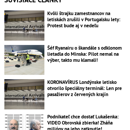
Kvôli štrajku zamestnancov na
letiskách zrušili v Portugalsku lety:
Protest bude aj v nedeľu
Šéf Ryanairu o škandále s odklonom
lietadla do Minska: Pilot nemal na
výber, takto mu klamali!
KORONAVÍRUS Londýnske letisko
otvorilo špeciálny terminál: Len pre
pasažierov z červených krajín
Podnikateľ chce dostať Lukašenka:
VIDEO Obrovská zbierka! Zháňa
milióny na jeho zatknutie!