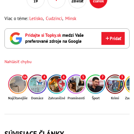
19
Zdieľať
článok
Viac o téme:
Letisko
,
Cudzinci
,
Minsk
Pridajte si Topky.sk
medzi Vaše
Pridať
preferované zdroje na Google
Nahlásiť chybu
16
4
6
5
7
3
Najčítanejšie
Domáce
Zahraničné
Prominenti
Šport
Krimi
Zaují
SÚVISIACE ČLÁNKY