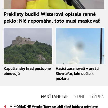
Prekliaty budík! Wisterová opísala ranné
peklo: Nič nepomáha, toto musí maskovať
Kapušiansky hrad postupne
Hasiči zasahovali v areáli
obnovujú
Slovnaftu, kde došlo k
požiaru
NAJČÍTANEJŠIE
3 DNI
TÝŽDEŇ
MIMORIADNE Vysoké Tatry zasiahli silné búrky a prívalové