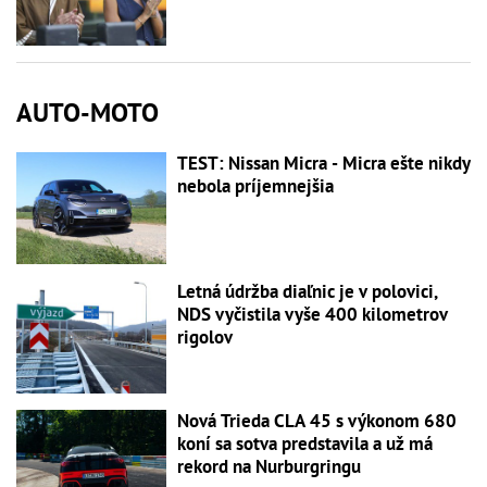
AUTO-MOTO
TEST: Nissan Micra - Micra ešte nikdy
nebola príjemnejšia
Letná údržba diaľnic je v polovici,
NDS vyčistila vyše 400 kilometrov
rigolov
Nová Trieda CLA 45 s výkonom 680
koní sa sotva predstavila a už má
rekord na Nurburgringu