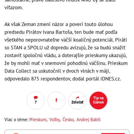
víťazom.
Ak však Zeman zmení názor a poverí touto úlohou
predsedu Pirátov Ivana Bartoša, ten bude mať podľa
všetkého neporovnateľne väčší koaličný potenciál. Piráti
so STAN a SPOLU už dopredu avizujú, že sa budú snažiť
zostaviť spoločnú vládu, a doterajšie prieskumy ukazujú,
že by mohli mať v snemovni pohodlnú väčšinu. Prieskum
Data Collect sa uskutočnil v dvoch vlnách v máji,
odpovedalo 875 respondentov, dodal portál iDNES.cz.
Tip na
7
Zdieľať
článok
Viac o téme:
Prieskum
,
Voľby
,
Česko
,
Andrej Babiš