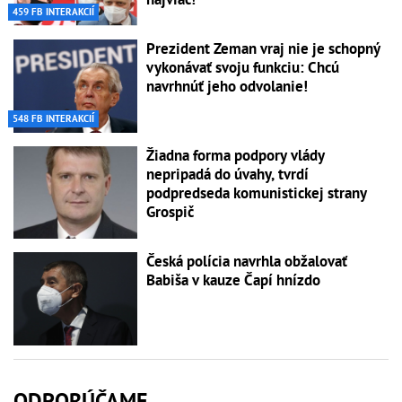
459 FB INTERAKCIÍ
Prezident Zeman vraj nie je schopný
vykonávať svoju funkciu: Chcú
navrhnúť jeho odvolanie!
548 FB INTERAKCIÍ
Žiadna forma podpory vlády
nepripadá do úvahy, tvrdí
podpredseda komunistickej strany
Grospič
Česká polícia navrhla obžalovať
Babiša v kauze Čapí hnízdo
ODPORÚČAME