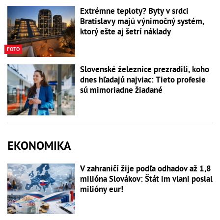
Extrémne teploty? Byty v srdci
Bratislavy majú výnimočný systém,
ktorý ešte aj šetrí náklady
FOTO
Slovenské železnice prezradili, koho
dnes hľadajú najviac: Tieto profesie
sú mimoriadne žiadané
EKONOMIKA
V zahraničí žije podľa odhadov až 1,8
milióna Slovákov: Štát im vlani poslal
milióny eur!