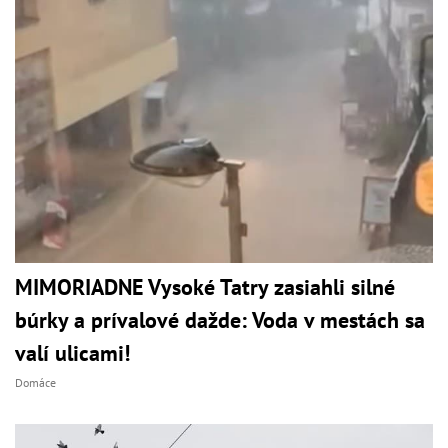
MIMORIADNE Vysoké Tatry zasiahli silné
búrky a prívalové dažde: Voda v mestách sa
valí ulicami!
Domáce