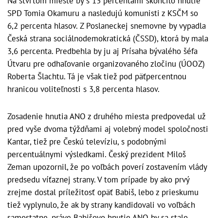
Na štvrtom mieste by s 13 percentami skončilo hnutie
SPD Tomia Okamuru a nasledujú komunisti z KSČM so
6,2 percenta hlasov. Z Poslaneckej snemovne by vypadla
Česká strana sociálnodemokratická (ČSSD), ktorá by mala
3,6 percenta. Predbehla by ju aj Prísaha bývalého šéfa
Útvaru pre odhaľovanie organizovaného zločinu (ÚOOZ)
Roberta Šlachtu. Tá je však tiež pod päťpercentnou
hranicou voliteľnosti s 3,8 percenta hlasov.
Zosadenie hnutia ANO z druhého miesta predpovedal už
pred vyše dvoma týždňami aj volebný model spoločnosti
Kantar, tiež pre Českú televíziu, s podobnými
percentuálnymi výsledkami. Český prezident Miloš
Zeman upozornil, že po voľbách poverí zostavením vlády
predsedu víťaznej strany. V tom prípade by ako prvý
zrejme dostal príležitosť opäť Babiš, lebo z prieskumu
tiež vyplynulo, že ak by strany kandidovali vo voľbách
samostatne, práve Babišovo hnutie ANO by sa stalo