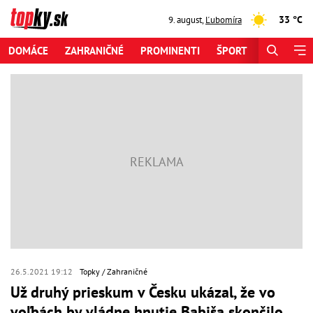
33 °C
9. august
,
Ľubomíra
DOMÁCE
ZAHRANIČNÉ
PROMINENTI
ŠPORT
ZAUJÍMAV
26.5.2021 19:12
Topky
Zahraničné
Už druhý prieskum v Česku ukázal, že vo
voľbách by vládne hnutie Babiša skončilo