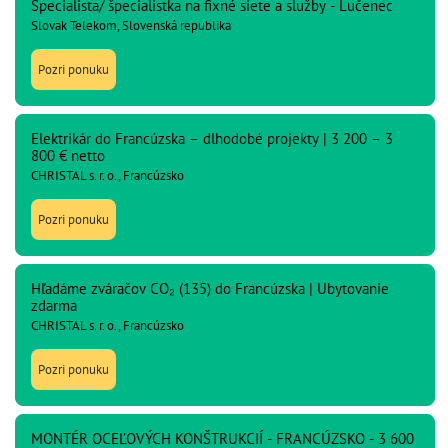
Špecialista/ špecialistka na fixné siete a služby - Lučenec
Slovak Telekom, Slovenská republika
Pozri ponuku
Elektrikár do Francúzska – dlhodobé projekty | 3 200 – 3
800 € netto
CHRISTAL s. r. o., Francúzsko
Pozri ponuku
Hľadáme zváračov CO₂ (135) do Francúzska | Ubytovanie
zdarma
CHRISTAL s. r. o., Francúzsko
Pozri ponuku
MONTÉR OCEĽOVÝCH KONŠTRUKCIÍ - FRANCÚZSKO - 3 600