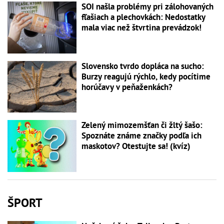
SOI našla problémy pri zálohovaných
fľašiach a plechovkách: Nedostatky
mala viac než štvrtina prevádzok!
Slovensko tvrdo dopláca na sucho:
Burzy reagujú rýchlo, kedy pocítime
horúčavy v peňaženkách?
Zelený mimozemšťan či žltý šašo:
Spoznáte známe značky podľa ich
maskotov? Otestujte sa! (kvíz)
ŠPORT