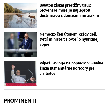
Balaton získal prestížny titul:
Slovenské more je najlepšou
destináciou s domácimi miláčikmi
Nemecko čelí útokom každý deň,
tvrdí minister: Hovorí o hybridnej
vojne
Pápež Lev bije na poplach: V Sudáne
žiada humanitárne koridory pre
civilistov
PROMINENTI