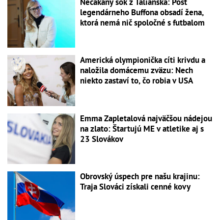
Nečakaný šok z Talianska: Post
legendárneho Buffona obsadí žena,
ktorá nemá nič spoločné s futbalom
Americká olympionička cíti krivdu a
naložila domácemu zväzu: Nech
niekto zastaví to, čo robia v USA
Emma Zapletalová najväčšou nádejou
na zlato: Štartujú ME v atletike aj s
23 Slovákov
Obrovský úspech pre našu krajinu:
Traja Slováci získali cenné kovy