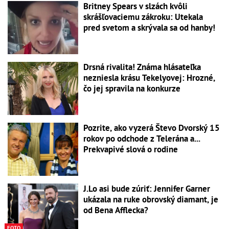
Britney Spears v slzách kvôli
skrášľovaciemu zákroku: Utekala
pred svetom a skrývala sa od hanby!
Drsná rivalita! Známa hlásateľka
nezniesla krásu Tekelyovej: Hrozné,
čo jej spravila na konkurze
Pozrite, ako vyzerá Števo Dvorský 15
rokov po odchode z Telerána a...
Prekvapivé slová o rodine
J.Lo asi bude zúriť: Jennifer Garner
ukázala na ruke obrovský diamant, je
od Bena Afflecka?
FOTO