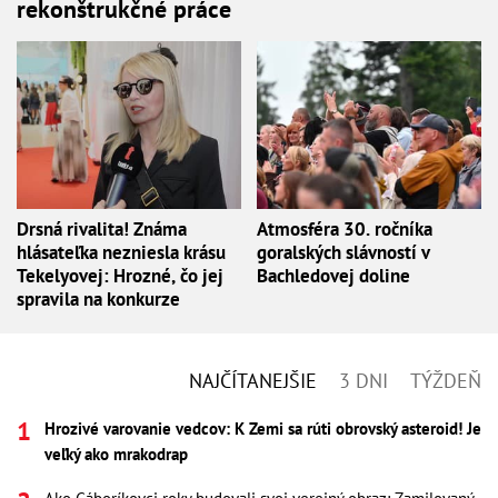
rekonštrukčné práce
Drsná rivalita! Známa
Atmosféra 30. ročníka
hlásateľka nezniesla krásu
goralských slávností v
Tekelyovej: Hrozné, čo jej
Bachledovej doline
spravila na konkurze
NAJČÍTANEJŠIE
3 DNI
TÝŽDEŇ
Hrozivé varovanie vedcov: K Zemi sa rúti obrovský asteroid! Je
veľký ako mrakodrap