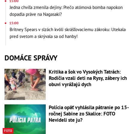
15:00
Jedna chvíľa zmenila dejiny: Prečo atómová bomba napokon
dopadla práve na Nagasaki?
15:00
Britney Spears v slzách kvôli skrášľovaciemu zákroku: Utekala
pred svetom a skrývala sa od hanby!
DOMÁCE SPRÁVY
Kritika a šok vo Vysokých Tatrách:
Rodičia vzali deti na Rysy, zábery ich
obuvi vyrážajú dych
Polícia opäť vyhlásila pátranie po 15-
ročnej Sabine zo Skalice: FOTO
Nevideli ste ju?
FOTO