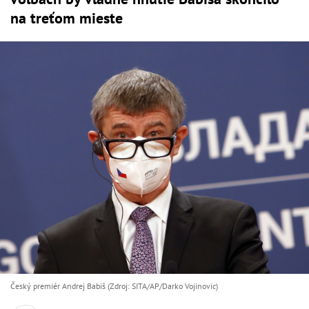
na treťom mieste
Český premiér Andrej Babiš (Zdroj: SITA/AP/Darko Vojinovic)