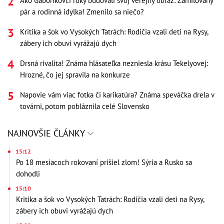
Ako Gáboríkovci roky budovali svoj verejný obraz: Zamilovaný
pár a rodinná idylka! Zmenilo sa niečo?
Kritika a šok vo Vysokých Tatrách: Rodičia vzali deti na Rysy,
zábery ich obuvi vyrážajú dych
Drsná rivalita! Známa hlásateľka nezniesla krásu Tekelyovej:
Hrozné, čo jej spravila na konkurze
Napovie vám viac fotka či karikatúra? Známa speváčka drela v
továrni, potom pobláznila celé Slovensko
NAJNOVŠIE ČLÁNKY
15:12
Po 18 mesiacoch rokovaní prišiel zlom! Sýria a Rusko sa
dohodli
15:10
Kritika a šok vo Vysokých Tatrách: Rodičia vzali deti na Rysy,
zábery ich obuvi vyrážajú dych