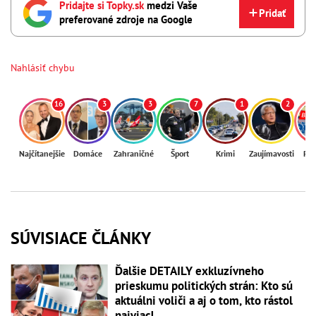
Pridajte si Topky.sk
medzi Vaše
Pridať
preferované zdroje na Google
Nahlásiť chybu
16
3
3
7
1
2
Najčítanejšie
Domáce
Zahraničné
Šport
Krimi
Zaujímavosti
Reg
SÚVISIACE ČLÁNKY
Ďalšie DETAILY exkluzívneho
prieskumu politických strán: Kto sú
aktuálni voliči a aj o tom, kto rástol
najviac!