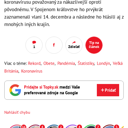
koronavírusu považovaný za nákazlivejší oproti
pôvodnému. V Spojenom kráľovstve ho prvýkrát
zaznamenali vlani 14. decembra a následne ho hlásili aj z
mnohých iných krajín.
Tip na
1
Zdieľať
článok
Viac o téme:
Rekord
,
Obete
,
Pandémia
,
Štatistiky
,
Londýn
,
Veľká
Británia
,
Koronavírus
Pridajte si Topky.sk
medzi Vaše
Pridať
preferované zdroje na Google
Nahlásiť chybu
16
4
2
4
7
5