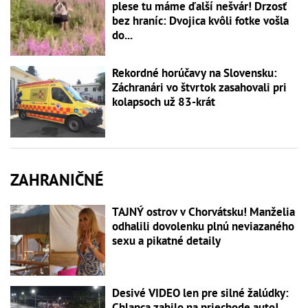
plese tu máme ďalší nešvár! Drzosť
bez hraníc: Dvojica kvôli fotke vošla
do...
Rekordné horúčavy na Slovensku:
Záchranári vo štvrtok zasahovali pri
kolapsoch už 83-krát
ZAHRANIČNÉ
TAJNÝ ostrov v Chorvátsku! Manželia
odhalili dovolenku plnú neviazaného
sexu a pikatné detaily
Desivé VIDEO len pre silné žalúdky:
Chlapca zabilo na priechode auto!