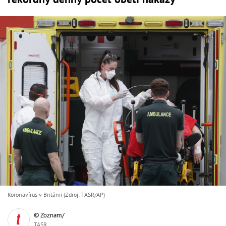
Koronavírus v Británii (Zdroj: TASR/AP)
© Zoznam/
TASR