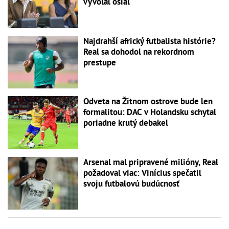
vyvolal ošiaľ
Najdrahší africký futbalista histórie?
Real sa dohodol na rekordnom
prestupe
Odveta na Žitnom ostrove bude len
formalitou: DAC v Holandsku schytal
poriadne krutý debakel
Arsenal mal pripravené milióny, Real
požadoval viac: Vinícius spečatil
svoju futbalovú budúcnosť