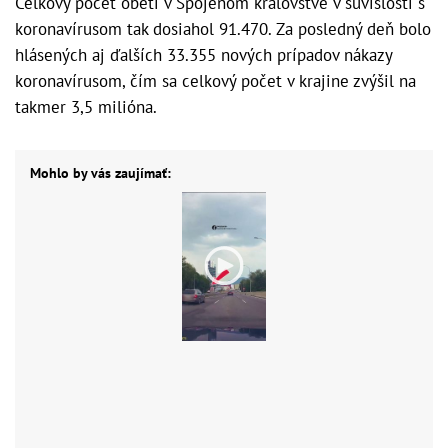
Celkový počet obetí v Spojenom kráľovstve v súvislosti s
koronavírusom tak dosiahol 91.470. Za posledný deň bolo
hlásených aj ďalších 33.355 nových prípadov nákazy
koronavírusom, čím sa celkový počet v krajine zvýšil na
takmer 3,5 milióna.
Mohlo by vás zaujímať: