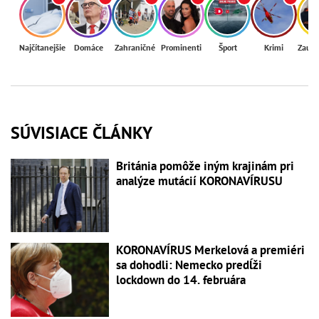
Najčítanejšie
Domáce
Zahraničné
Prominenti
Šport
Krimi
Zaují
SÚVISIACE ČLÁNKY
Británia pomôže iným krajinám pri
analýze mutácií KORONAVÍRUSU
KORONAVÍRUS Merkelová a premiéri
sa dohodli: Nemecko predĺži
lockdown do 14. februára