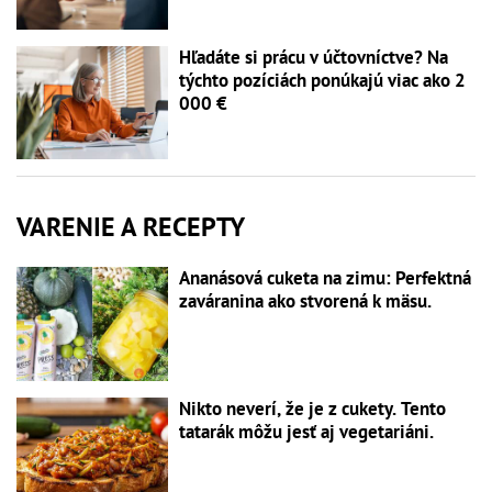
Hľadáte si prácu v účtovníctve? Na
týchto pozíciách ponúkajú viac ako 2
000 €
VARENIE A RECEPTY
Ananásová cuketa na zimu: Perfektná
zaváranina ako stvorená k mäsu.
Nikto neverí, že je z cukety. Tento
tatarák môžu jesť aj vegetariáni.