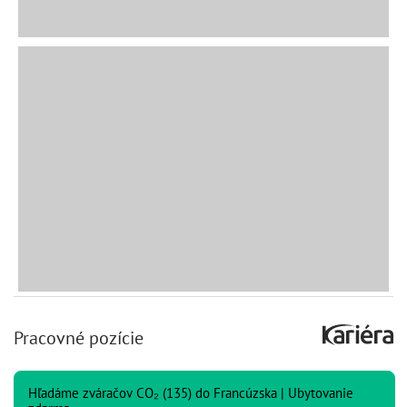
Pracovné pozície
Hľadáme zváračov CO₂ (135) do Francúzska | Ubytovanie