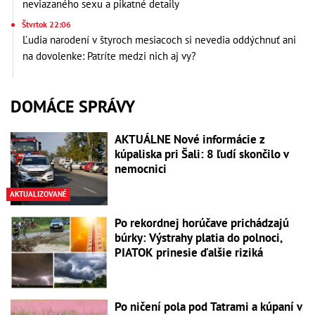
neviazaného sexu a pikatné detaily
Štvrtok 22:06
Ľudia narodení v štyroch mesiacoch si nevedia oddýchnuť ani
na dovolenke: Patríte medzi nich aj vy?
DOMÁCE SPRÁVY
AKTUÁLNE Nové informácie z
kúpaliska pri Šali: 8 ľudí skončilo v
nemocnici
AKTUALIZOVANÉ
Po rekordnej horúčave prichádzajú
búrky: Výstrahy platia do polnoci,
PIATOK prinesie ďalšie riziká
Po ničení pola pod Tatrami a kúpaní v