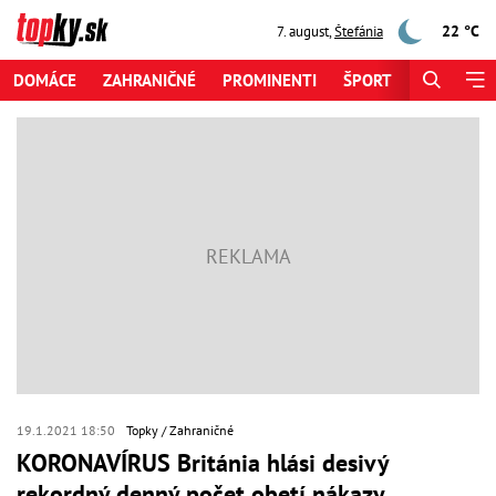
22 °C
7. august
,
Štefánia
DOMÁCE
ZAHRANIČNÉ
PROMINENTI
ŠPORT
ZAUJÍMAV
19.1.2021 18:50
Topky
Zahraničné
KORONAVÍRUS Británia hlási desivý
rekordný denný počet obetí nákazy