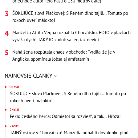
priechode auto! Telo našli o 150 metrov ďalej
ŠOKUJÚCE slová Plačkovej: S Reném dlho tajili... Tomuto po
rokoch uverí málokto!
Manželka Attilu Végha rozpálila Chorvátsko: FOTO v plavkách
vyráža dych! TAKÝTO zadok sa len tak nevidí
Nahá žena rozpútala chaos v obchode: Tvrdila, že je v
Anglicku, spomínala Jobsa aj amfetamín
NAJNOVŠIE ČLÁNKY
01:30
ŠOKUJÚCE slová Plačkovej: S Reném dlho tajili... Tomuto po
rokoch uverí málokto!
24:10
Peklo českého herca: Odmietol sa rozviesť, a tak... Hrôza!
24:01
TAJNÝ ostrov v Chorvátsku! Manželia odhalili dovolenku plnú