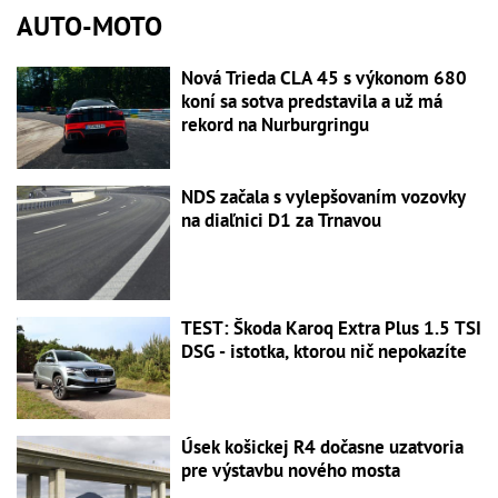
AUTO-MOTO
Nová Trieda CLA 45 s výkonom 680
koní sa sotva predstavila a už má
rekord na Nurburgringu
NDS začala s vylepšovaním vozovky
na diaľnici D1 za Trnavou
TEST: Škoda Karoq Extra Plus 1.5 TSI
DSG - istotka, ktorou nič nepokazíte
Úsek košickej R4 dočasne uzatvoria
pre výstavbu nového mosta