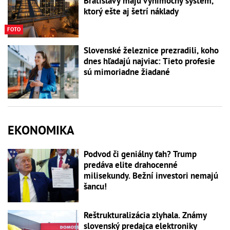
Bratislavy majú výnimočný systém,
ktorý ešte aj šetrí náklady
FOTO
Slovenské železnice prezradili, koho
dnes hľadajú najviac: Tieto profesie
sú mimoriadne žiadané
EKONOMIKA
Podvod či geniálny ťah? Trump
predáva elite drahocenné
milisekundy. Bežní investori nemajú
šancu!
Reštrukturalizácia zlyhala. Známy
slovenský predajca elektroniky