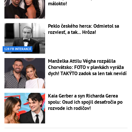
málokto!
Peklo českého herca: Odmietol sa
rozviesť, a tak... Hrôza!
128 FB INTERAKCIÍ
Manželka Attilu Végha rozpálila
Chorvátsko: FOTO v plavkách vyráža
dych! TAKÝTO zadok sa len tak nevidí
Kaia Gerber a syn Richarda Gerea
spolu: Osud ich spojil desaťročia po
rozvode ich rodičov!