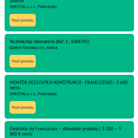
zdarma
CHRISTAL s. r. o., Francúzsko
Pozri ponuku
Technik/čka laboratória (Ref. č.: 1004761)
Grafton Slovakia s.r.o., Košice
Pozri ponuku
MONTÉR OCEĽOVÝCH KONŠTRUKCIÍ - FRANCÚZSKO - 3 600
netto
CHRISTAL s. r. o., Francúzsko
Pozri ponuku
Elektrikár do Francúzska – dlhodobé projekty | 3 200 – 3
800 € netto