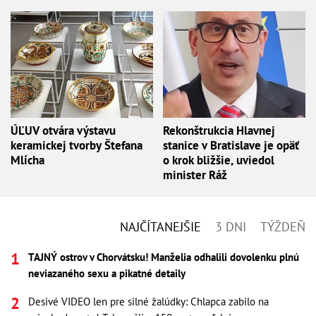
ÚĽUV otvára výstavu
Rekonštrukcia Hlavnej
keramickej tvorby Štefana
stanice v Bratislave je opäť
Mlícha
o krok bližšie, uviedol
minister Ráž
NAJČÍTANEJŠIE
3 DNI
TÝŽDEŇ
TAJNÝ ostrov v Chorvátsku! Manželia odhalili dovolenku plnú
neviazaného sexu a pikatné detaily
Desivé VIDEO len pre silné žalúdky: Chlapca zabilo na