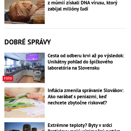
z múmií získali DNA vírusu, ktorý
zabíjal milióny ľudí
DOBRÉ SPRÁVY
Cesta od odberu krvi až po výsledok:
Unikátny pohľad do špičkového
laboratória na Slovensku
FOTO
Inflácia zmenila správanie Slovákov:
Ako narábať s peniazmi, keď
nechcete zbytočne riskovať?
Extrémne teploty? Byty v srdci