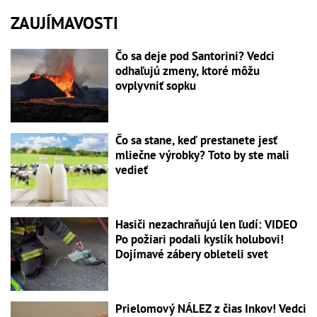
ZAUJÍMAVOSTI
Čo sa deje pod Santorini? Vedci
odhaľujú zmeny, ktoré môžu
ovplyvniť sopku
Čo sa stane, keď prestanete jesť
mliečne výrobky? Toto by ste mali
vedieť
Hasiči nezachraňujú len ľudí: VIDEO
Po požiari podali kyslík holubovi!
Dojímavé zábery obleteli svet
Prielomový NÁLEZ z čias Inkov! Vedci