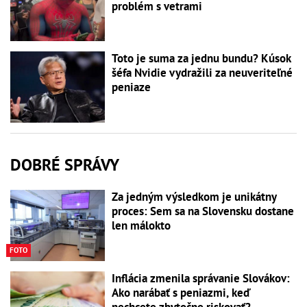
problém s vetrami
Toto je suma za jednu bundu? Kúsok
šéfa Nvidie vydražili za neuveriteľné
peniaze
DOBRÉ SPRÁVY
Za jedným výsledkom je unikátny
proces: Sem sa na Slovensku dostane
len málokto
FOTO
Inflácia zmenila správanie Slovákov:
Ako narábať s peniazmi, keď
nechcete zbytočne riskovať?