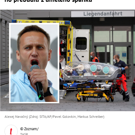
Alexej Navaľný (Zdroj: SITA/AP/Pavel Golovkin, Markus Schreiber)
© Zoznam/
TASR