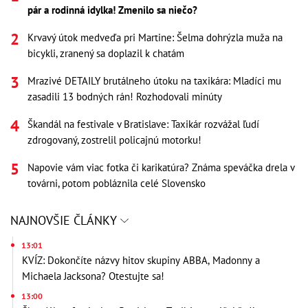
pár a rodinná idylka! Zmenilo sa niečo?
Krvavý útok medveďa pri Martine: Šelma dohrýzla muža na
bicykli, zranený sa doplazil k chatám
Mrazivé DETAILY brutálneho útoku na taxikára: Mladíci mu
zasadili 13 bodných rán! Rozhodovali minúty
Škandál na festivale v Bratislave: Taxikár rozvážal ľudí
zdrogovaný, zostrelil policajnú motorku!
Napovie vám viac fotka či karikatúra? Známa speváčka drela v
továrni, potom pobláznila celé Slovensko
NAJNOVŠIE ČLÁNKY
13:01
KVÍZ: Dokončíte názvy hitov skupiny ABBA, Madonny a
Michaela Jacksona? Otestujte sa!
13:00