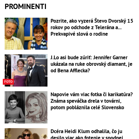
PROMINENTI
Pozrite, ako vyzerá Števo Dvorský 15
rokov po odchode z Telerána a...
Prekvapivé slová o rodine
J.Lo asi bude zúriť: Jennifer Garner
ukázala na ruke obrovský diamant, je
od Bena Afflecka?
FOTO
Napovie vám viac fotka či karikatúra?
Známa speváčka drela v továrni,
potom pobláznila celé Slovensko
Dcéra Heidi Klum odhalila, čo ju
desilo viac ako fotenie v spodnej