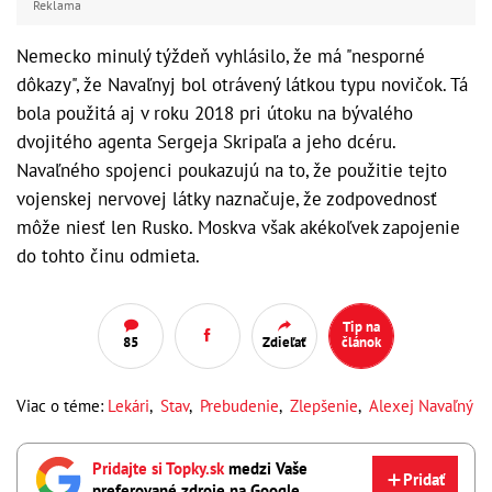
Reklama
Nemecko minulý týždeň vyhlásilo, že má "nesporné
dôkazy", že Navaľnyj bol otrávený látkou typu novičok. Tá
bola použitá aj v roku 2018 pri útoku na bývalého
dvojitého agenta Sergeja Skripaľa a jeho dcéru.
Navaľného spojenci poukazujú na to, že použitie tejto
vojenskej nervovej látky naznačuje, že zodpovednosť
môže niesť len Rusko. Moskva však akékoľvek zapojenie
do tohto činu odmieta.
Tip na
85
Zdieľať
článok
Viac o téme:
Lekári
,
Stav
,
Prebudenie
,
Zlepšenie
,
Alexej Navaľný
Pridajte si Topky.sk
medzi Vaše
Pridať
preferované zdroje na Google