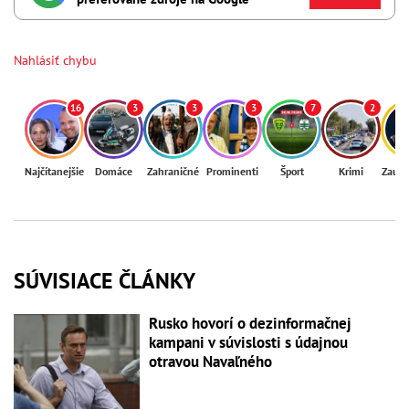
Nahlásiť chybu
16
3
3
3
7
2
Najčítanejšie
Domáce
Zahraničné
Prominenti
Šport
Krimi
Zaují
SÚVISIACE ČLÁNKY
Rusko hovorí o dezinformačnej
kampani v súvislosti s údajnou
otravou Navaľného