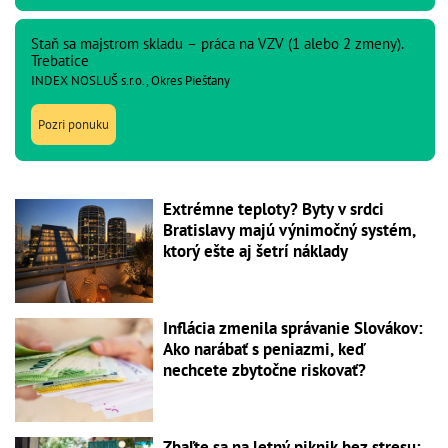
Staň sa majstrom skladu – práca na VZV (1 alebo 2 zmeny).
Trebatice
INDEX NOSLUŠ s.r.o., Okres Piešťany
Pozri ponuku
Extrémne teploty? Byty v srdci
Bratislavy majú výnimočný systém,
ktorý ešte aj šetrí náklady
Inflácia zmenila správanie Slovákov:
Ako narábať s peniazmi, keď
nechcete zbytočne riskovať?
Zbaľte sa na letný piknik bez stresu: