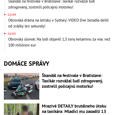
Škandál na festivale v Bratislave: Taxikár rozvážal ľudí
zdrogovaný, zostrelil policajnú motorku!
12:59
Obrovská dráma na letisku v Sydney: VIDEO Dve lietadlá delili
od zrážky len sekundy!
12:55
Obrovský úlovok: Na lodi objavili 1,3 tony ketamínu za viac než
100 miliónov eur
DOMÁCE SPRÁVY
Škandál na festivale v Bratislave:
Taxikár rozvážal ľudí zdrogovaný,
zostrelil policajnú motorku!
Mrazivé DETAILY brutálneho útoku
na taxikára: Mladíci mu zasadili 13