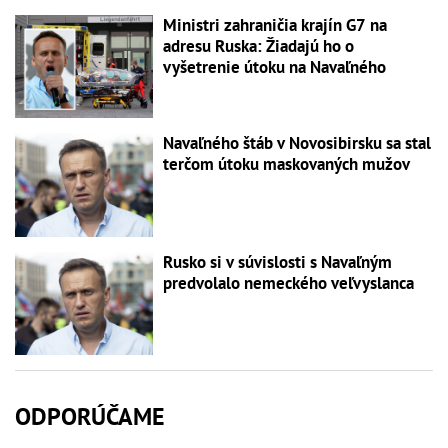
Ministri zahraničia krajín G7 na
adresu Ruska: Žiadajú ho o
vyšetrenie útoku na Navaľného
Navaľného štáb v Novosibirsku sa stal
terčom útoku maskovaných mužov
Rusko si v súvislosti s Navaľným
predvolalo nemeckého veľvyslanca
ODPORÚČAME