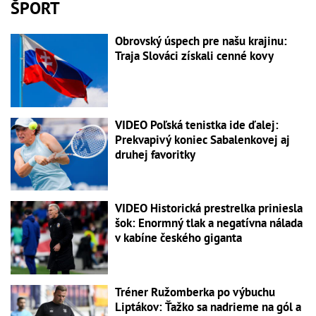
ŠPORT
Obrovský úspech pre našu krajinu:
Traja Slováci získali cenné kovy
VIDEO Poľská tenistka ide ďalej:
Prekvapivý koniec Sabalenkovej aj
druhej favoritky
VIDEO Historická prestrelka priniesla
šok: Enormný tlak a negatívna nálada
v kabíne českého giganta
Tréner Ružomberka po výbuchu
Liptákov: Ťažko sa nadrieme na gól a