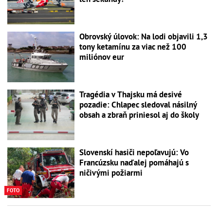
Obrovský úlovok: Na lodi objavili 1,3
tony ketamínu za viac než 100
miliónov eur
Tragédia v Thajsku má desivé
pozadie: Chlapec sledoval násilný
obsah a zbraň priniesol aj do školy
Slovenskí hasiči nepoľavujú: Vo
Francúzsku naďalej pomáhajú s
ničivými požiarmi
FOTO