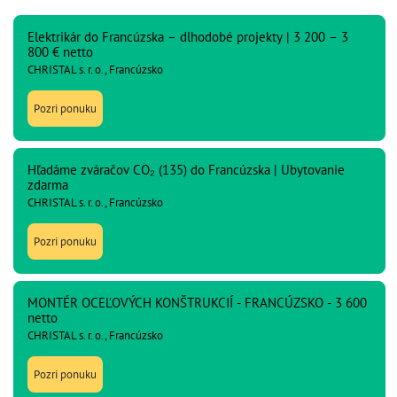
Elektrikár do Francúzska – dlhodobé projekty | 3 200 – 3
800 € netto
CHRISTAL s. r. o., Francúzsko
Pozri ponuku
Hľadáme zváračov CO₂ (135) do Francúzska | Ubytovanie
zdarma
CHRISTAL s. r. o., Francúzsko
Pozri ponuku
MONTÉR OCEĽOVÝCH KONŠTRUKCIÍ - FRANCÚZSKO - 3 600
netto
CHRISTAL s. r. o., Francúzsko
Pozri ponuku