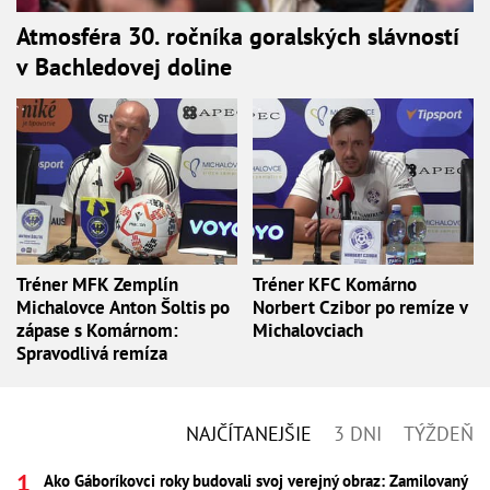
Atmosféra 30. ročníka goralských slávností
v Bachledovej doline
Tréner MFK Zemplín
Tréner KFC Komárno
Michalovce Anton Šoltis po
Norbert Czibor po remíze v
zápase s Komárnom:
Michalovciach
Spravodlivá remíza
NAJČÍTANEJŠIE
3 DNI
TÝŽDEŇ
Ako Gáboríkovci roky budovali svoj verejný obraz: Zamilovaný