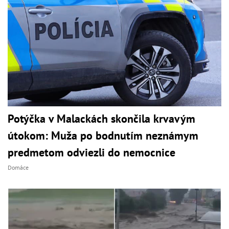
Potýčka v Malackách skončila krvavým
útokom: Muža po bodnutím neznámym
predmetom odviezli do nemocnice
Domáce