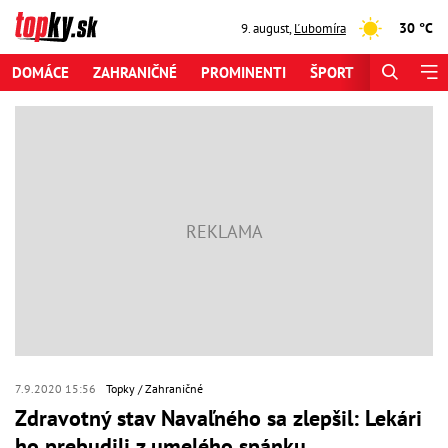
30 °C
9. august
,
Ľubomíra
DOMÁCE
ZAHRANIČNÉ
PROMINENTI
ŠPORT
ZAUJÍMAV
7.9.2020 15:56
Topky
Zahraničné
Zdravotný stav Navaľného sa zlepšil: Lekári
ho prebudili z umelého spánku