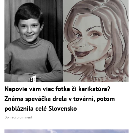
Napovie vám viac fotka či karikatúra?
Známa speváčka drela v továrni, potom
pobláznila celé Slovensko
Domáci prominenti