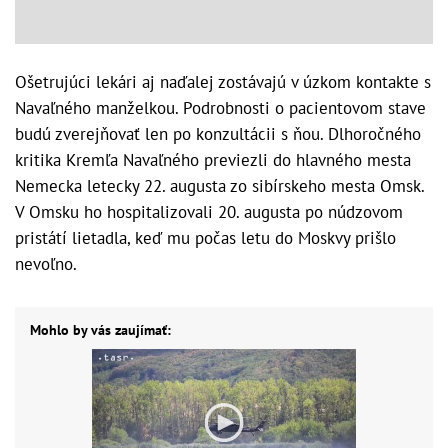
Ošetrujúci lekári aj naďalej zostávajú v úzkom kontakte s
Navaľného manželkou. Podrobnosti o pacientovom stave
budú zverejňovať len po konzultácii s ňou. Dlhoročného
kritika Kremľa Navaľného previezli do hlavného mesta
Nemecka letecky 22. augusta zo sibírskeho mesta Omsk.
V Omsku ho hospitalizovali 20. augusta po núdzovom
pristátí lietadla, keď mu počas letu do Moskvy prišlo
nevoľno.
Mohlo by vás zaujímať: