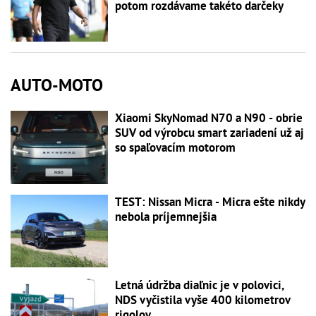
potom rozdávame takéto darčeky
AUTO-MOTO
Xiaomi SkyNomad N70 a N90 - obrie
SUV od výrobcu smart zariadení už aj
so spaľovacím motorom
TEST: Nissan Micra - Micra ešte nikdy
nebola príjemnejšia
Letná údržba diaľnic je v polovici,
NDS vyčistila vyše 400 kilometrov
rigolov