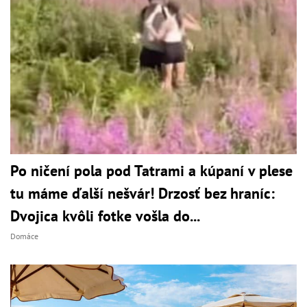
Po ničení pola pod Tatrami a kúpaní v plese
tu máme ďalší nešvár! Drzosť bez hraníc:
Dvojica kvôli fotke vošla do...
Domáce