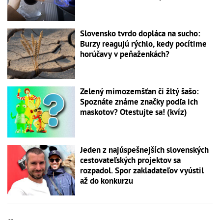
Slovensko tvrdo dopláca na sucho:
Burzy reagujú rýchlo, kedy pocítime
horúčavy v peňaženkách?
Zelený mimozemšťan či žltý šašo:
Spoznáte známe značky podľa ich
maskotov? Otestujte sa! (kvíz)
Jeden z najúspešnejších slovenských
cestovateľských projektov sa
rozpadol. Spor zakladateľov vyústil
až do konkurzu