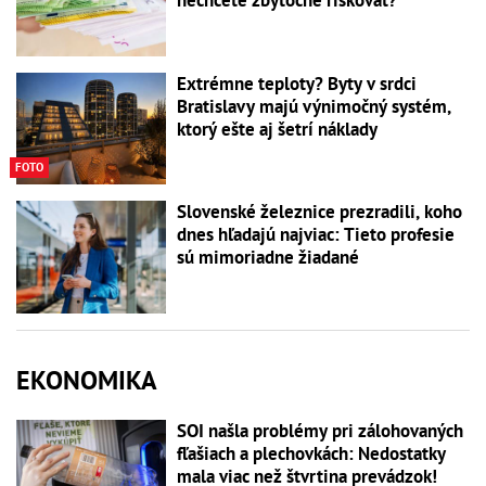
Extrémne teploty? Byty v srdci
Bratislavy majú výnimočný systém,
ktorý ešte aj šetrí náklady
FOTO
Slovenské železnice prezradili, koho
dnes hľadajú najviac: Tieto profesie
sú mimoriadne žiadané
EKONOMIKA
SOI našla problémy pri zálohovaných
fľašiach a plechovkách: Nedostatky
mala viac než štvrtina prevádzok!