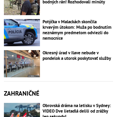
bodných rán! Rozhodovali minúty
Potýčka v Malackách skončila
krvavým útokom: Muža po bodnutím
neznámym predmetom odviezli do
nemocnice
Okresný úrad v Ilave nebude v
pondelok a utorok poskytovať služby
ZAHRANIČNÉ
Obrovská dráma na letisku v Sydney:
VIDEO Dve lietadlá delili od zrážky
len sekundy!