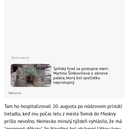
Spišský hrad sa postupne mení:
Martina Šimkovičová o obnove
paláca, ktorý bol spočiatku
neprístupný
Reklama
Tam ho hospitalizovali 20. augusta po núdzovom pristátí
lietadla, keď mu počas letu z mesta Tomsk do Moskvy
prišlo nevoľno. Nemecko minulý týždeň vyhlásilo, že má
"nesporné dôkazy", že Navaľnyj bol otrávený látkou typu