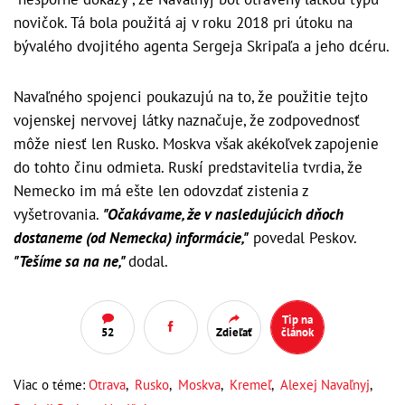
novičok. Tá bola použitá aj v roku 2018 pri útoku na
bývalého dvojitého agenta Sergeja Skripaľa a jeho dcéru.
Navaľného spojenci poukazujú na to, že použitie tejto
vojenskej nervovej látky naznačuje, že zodpovednosť
môže niesť len Rusko. Moskva však akékoľvek zapojenie
do tohto činu odmieta. Ruskí predstavitelia tvrdia, že
Nemecko im má ešte len odovzdať zistenia z
vyšetrovania.
"Očakávame, že v nasledujúcich dňoch
dostaneme (od Nemecka) informácie,"
povedal Peskov.
"Tešíme sa na ne,"
dodal.
Tip na
52
Zdieľať
článok
Viac o téme:
Otrava
,
Rusko
,
Moskva
,
Kremeľ
,
Alexej Navaľnyj
,