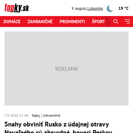
19 °C
9. august
,
Ľubomíra
DOMÁCE
ZAHRANIČNÉ
PROMINENTI
ŠPORT
ZAUJÍMAV
7.9.2020 12:44
Topky
Zahraničné
Snahy obviniť Rusko z údajnej otravy
Navaľného sú absurdné, hovorí Peskov