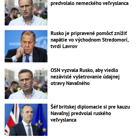
predvolalo nemeckého veľvyslanca
Rusko je pripravené pomôcť znížiť
napätie vo východnom Stredomorí,
tvrdí Lavrov
OSN vyzvala Rusko, aby viedlo
nezávislé vyšetrovanie údajnej
otravy Navaľného
Šéf britskej diplomacie si pre kauzu
Navaľnyj predvolal ruského
veľvyslanca