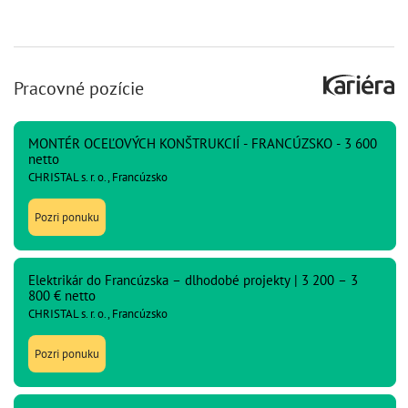
Pracovné pozície
MONTÉR OCEĽOVÝCH KONŠTRUKCIÍ - FRANCÚZSKO - 3 600
netto
CHRISTAL s. r. o., Francúzsko
Pozri ponuku
Elektrikár do Francúzska – dlhodobé projekty | 3 200 – 3
800 € netto
CHRISTAL s. r. o., Francúzsko
Pozri ponuku