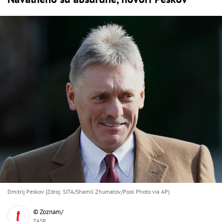
Dmitrij Peskov (Zdroj: SITA/Shamil Zhumatov/Pool Photo via AP)
© Zoznam/
TASR