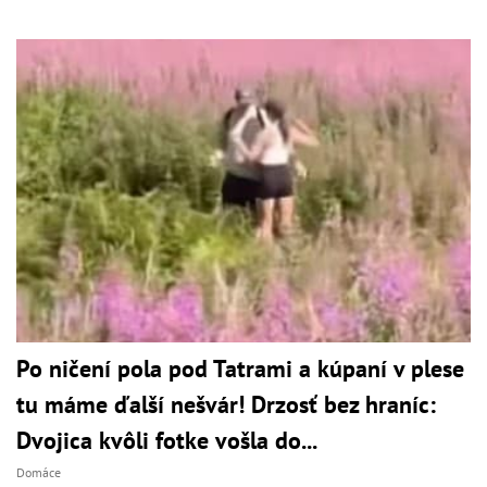
Po ničení pola pod Tatrami a kúpaní v plese
tu máme ďalší nešvár! Drzosť bez hraníc:
Dvojica kvôli fotke vošla do...
Domáce