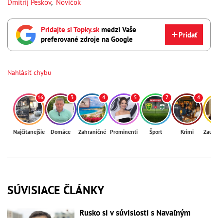
Dmitrij Peskov
,
Novičok
Pridajte si Topky.sk
medzi Vaše
Pridať
preferované zdroje na Google
Nahlásiť chybu
16
3
4
5
7
4
Najčítanejšie
Domáce
Zahraničné
Prominenti
Šport
Krimi
Zaují
SÚVISIACE ČLÁNKY
Rusko si v súvislosti s Navaľným