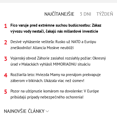
NAJČÍTANEJŠIE
3 DNI
TÝŽDEŇ
Fico varuje pred extrémne suchou budúcnosťou: Zákaz
vývozu vody nestačí, čakajú nás miliardové investície
Desivé vyhlásenie veliteľa: Rusko už NATO a Európu
zneškodnilo! Aliancia Moskve neublíži
Vojenský obvod Záhorie zasiahol rozsiahly požiar: Okresný
úrad v Malackách vyhlásil MIMORIADNU situáciu
Rozžiarila leto: Hviezda Mamy na prenájom prekvapuje
záberom v bikinách. Ukázala viac než úsmev!
Pozor na uštipnutie komárom na dovolenke: V Európe
pribúdajú prípady nebezpečného ochorenia!
NAJNOVŠIE ČLÁNKY