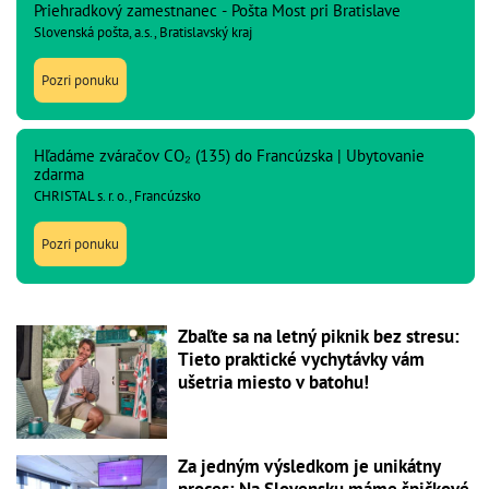
Priehradkový zamestnanec - Pošta Most pri Bratislave
Slovenská pošta, a.s., Bratislavský kraj
Pozri ponuku
Hľadáme zváračov CO₂ (135) do Francúzska | Ubytovanie
zdarma
CHRISTAL s. r. o., Francúzsko
Pozri ponuku
Zbaľte sa na letný piknik bez stresu:
Tieto praktické vychytávky vám
ušetria miesto v batohu!
Za jedným výsledkom je unikátny
proces: Na Slovensku máme špičkové