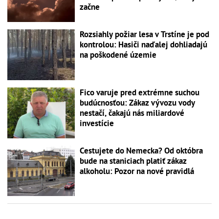
začne
Rozsiahly požiar lesa v Trstíne je pod
kontrolou: Hasiči naďalej dohliadajú
na poškodené územie
Fico varuje pred extrémne suchou
budúcnosťou: Zákaz vývozu vody
nestačí, čakajú nás miliardové
investície
Cestujete do Nemecka? Od októbra
bude na staniciach platiť zákaz
alkoholu: Pozor na nové pravidlá