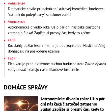
Nedeľa 24:10
Dramatické chvíle pri nakrúcaní kultovej komédie: Horolezec
"tatínek do polepšovny" sa takmer zabil!
Nedeľa 24:01
Astronomické divadlo roka: Už o pár dní nás čaká čiastočné
zatmenie Slnka! Zapíšte si presný čas, kedy to začne
21:38
Rozsiahly požiar lesa v Trstíne je pod kontrolou: Hasiči naďalej
dohliadajú na poškodené územie
21:24
Fico varuje pred extrémne suchou budúcnosťou: Zákaz vývozu
vody nestačí, čakajú nás miliardové investície
DOMÁCE SPRÁVY
Astronomické divadlo roka: Už o pár
dní nás čaká čiastočné zatmenie
Slnka! Zapíšte si presný čas, kedy to