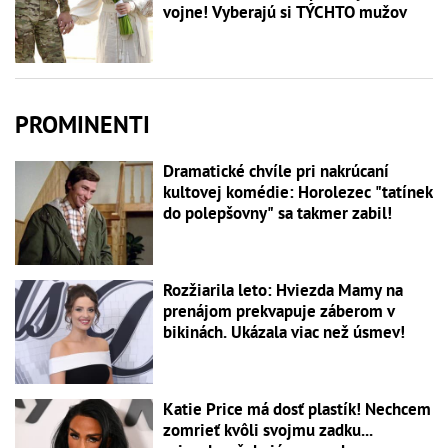
vojne! Vyberajú si TÝCHTO mužov
PROMINENTI
Dramatické chvíle pri nakrúcaní
kultovej komédie: Horolezec "tatínek
do polepšovny" sa takmer zabil!
Rozžiarila leto: Hviezda Mamy na
prenájom prekvapuje záberom v
bikinách. Ukázala viac než úsmev!
Katie Price má dosť plastík! Nechcem
zomrieť kvôli svojmu zadku...