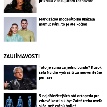
priznala v šokujúcom rozhovore
Markizácka moderátorka ukázala
mamu: Páni, to je ale kočka!
ZAUJÍMAVOSTI
Toto je suma za jednu bundu? Kúsok
šéfa Nvidie vydražili za neuveriteľné
peniaze
5 najdôležitejších rád ortopéda pre
zdravé kosti a kĺby: Začať treba oveľa
skôr, než začnú bolieť