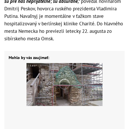
sú pre nás neprijateľné; sú absurdné,"
povedal novinárom
Dmitrij Peskov, hovorca ruského prezidenta Vladimira
Putina. Navaľnyj je momentálne v ťažkom stave
hospitalizovaný v berlínskej klinike Charité. Do hlavného
mesta Nemecka ho previezli letecky 22. augusta zo
sibírskeho mesta Omsk.
Mohlo by vás zaujímať: