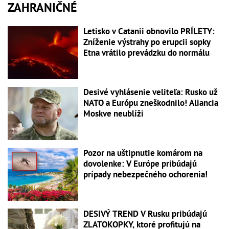
ZAHRANIČNÉ
Letisko v Catanii obnovilo PRÍLETY:
Zníženie výstrahy po erupcii sopky
Etna vrátilo prevádzku do normálu
Desivé vyhlásenie veliteľa: Rusko už
NATO a Európu zneškodnilo! Aliancia
Moskve neublíži
Pozor na uštipnutie komárom na
dovolenke: V Európe pribúdajú
prípady nebezpečného ochorenia!
DESIVÝ TREND V Rusku pribúdajú
ZLATOKOPKY, ktoré profitujú na