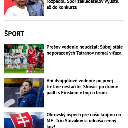
rozpadol. Spor zakladateľov vyústil
až do konkurzu
ŠPORT
Prešov vedenie neudržal: Súboj stále
neporazených Tatranov nemal víťaza
Ani dvojgólové vedenie po prvej
tretine nestačilo: Slováci po dráme
padli s Fínskom v boji o bronz
Obrovský úspech pre našu krajinu na
ME: Trio Slovákov si odnáša cenný
kov!