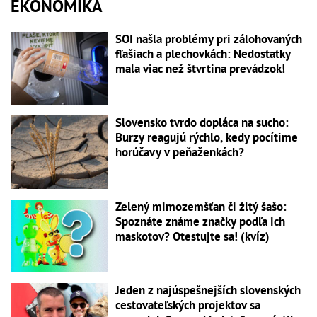
EKONOMIKA
SOI našla problémy pri zálohovaných
fľašiach a plechovkách: Nedostatky
mala viac než štvrtina prevádzok!
Slovensko tvrdo dopláca na sucho:
Burzy reagujú rýchlo, kedy pocítime
horúčavy v peňaženkách?
Zelený mimozemšťan či žltý šašo:
Spoznáte známe značky podľa ich
maskotov? Otestujte sa! (kvíz)
Jeden z najúspešnejších slovenských
cestovateľských projektov sa