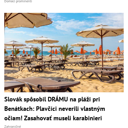
Domáci prominenti
Slovák spôsobil DRÁMU na pláži pri
Benátkach: Plavčíci neverili vlastným
očiam! Zasahovať museli karabinieri
Zahraničné