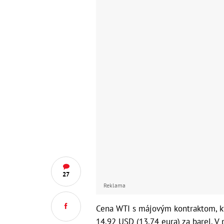
27
Reklama
Cena WTI s májovým kontraktom, ktor
14,92 USD (13,74 eura) za barel. V