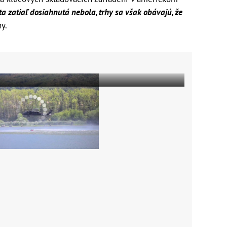
a zatiaľ dosiahnutá nebola, trhy sa však obávajú, že
y.