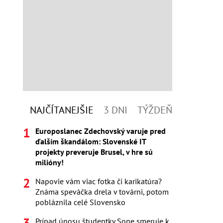
NAJČÍTANEJŠIE
3 DNI
TÝŽDEŇ
Europoslanec Zdechovský varuje pred
ďalším škandálom: Slovenské IT
projekty preveruje Brusel, v hre sú
milióny!
Napovie vám viac fotka či karikatúra?
Známa speváčka drela v továrni, potom
pobláznila celé Slovensko
Prípad únosu študentky Sone smeruje k