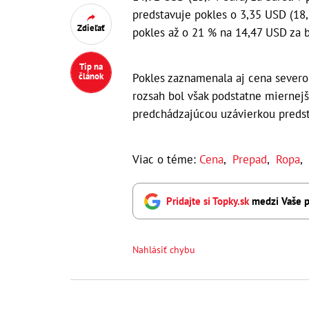
predstavuje pokles o 3,35 USD (18
Zdieľať
pokles až o 21 % na 14,47 USD za b
Tip na
článok
Pokles zaznamenala aj cena severo
rozsah bol však podstatne miernejš
predchádzajúcou uzávierkou predst
Viac o téme:
Cena
,
Prepad
,
Ropa
,
Pridajte si Topky.sk
medzi Vaše p
Nahlásiť chybu