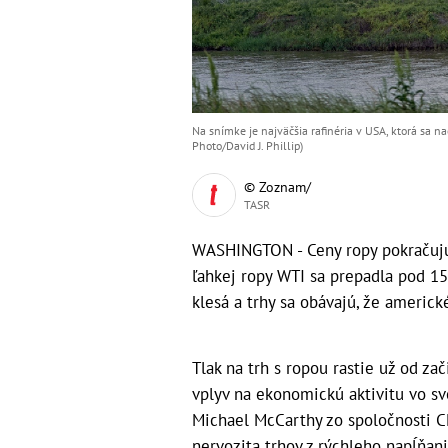
Na snímke je najväčšia rafinéria v USA, ktorá sa 
Photo/David J. Phillip)
© Zoznam/
TASR
WASHINGTON - Ceny ropy pokračujú
ľahkej ropy WTI sa prepadla pod 15 
klesá a trhy sa obávajú, že americk
Tlak na trh s ropou rastie už od za
vplyv na ekonomickú aktivitu vo sv
Michael McCarthy zo spoločnosti C
nervozita trhov z rýchleho napĺňan