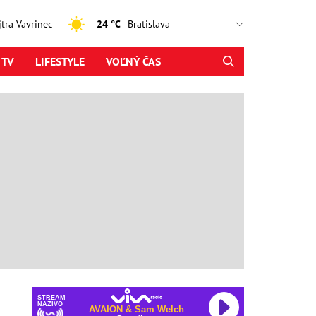
ajtra Vavrinec
24 °C
 TV
LIFESTYLE
VOĽNÝ ČAS
STREAM
NAŽIVO
AVAION & Sam Welch