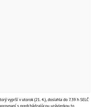
ý vyprší v utorok (21. 4.), dosiahla do 7.39 h SELČ
 porovnaní s predchádzajúcou uzávierkou to