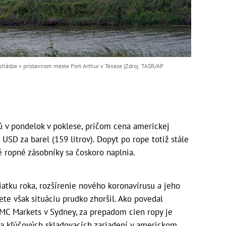
nachádza v prístavnom meste Port Arthur v Texase (Zdroj: TASR/AP
 v pondelok v poklese, pričom cena americkej
USD za barel (159 litrov). Dopyt po rope totiž stále
é ropné zásobníky sa čoskoro naplnia.
čiatku roka, rozšírenie nového koronavírusu a jeho
ete však situáciu prudko zhoršil. Ako povedal
MC Markets v Sydney, za prepadom cien ropy je
ia kľúčových skladovacích zariadení v americkom