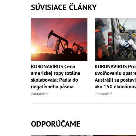
SÚVISIACE ČLÁNKY
KORONAVÍRUS Cena
KORONAVÍRUS Pro
americkej ropy totálne
uvoľňovaniu opatre
skolabovala: Padla do
Austrálii sa postavi
negatívneho pásma
ako 150 ekonómo
Zahraničné
Zahraničné
ODPORÚČAME