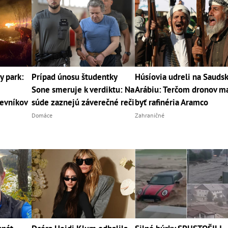
y park:
Prípad únosu študentky
Húsíovia udreli na Sauds
Sone smeruje k verdiktu: Na
Arábiu: Terčom dronov m
tevníkov
súde zaznejú záverečné reči
byť rafinéria Aramco
Domáce
Zahraničné