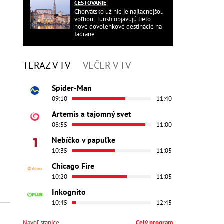
CESTOVANIE
Chorvátsko už nie je najlacnejšou
voľbou. Turisti objavujú tieto
nové dovolenkové destinácie na
Jadrane
TERAZ V TV
VEČER V TV
Spider-Man
09:10
11:40
Artemis a tajomný svet
08:55
11:00
Nebíčko v papuľke
10:35
11:05
Chicago Fire
10:20
11:05
Inkognito
10:45
12:45
Navoľ stanice
Celý program