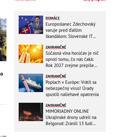
DOMÁCE
Europoslanec Zdechovský
varuje pred ďalším
škandálom: Slovenské IT
projekty preveruje Brusel, v
ZAHRANIČNÉ
hre sú milióny!
Súčasná vlna horúčav je nič
oproti tomu, čo nás čaká:
Rok 2027 zrejme prepíše
teplotné rekordy
ko
ZAHRANIČNÉ
Poplach v Európe: Vrátil sa
nebezpečný vírus! Úrady
spustili naliehavé opatrenia
ZAHRANIČNÉ
MIMORIADNY ONLINE
Ukrajinské drony udreli na
Belgorod: Zranili 13 ľudí
vrátane dvoch detí, útoky
pokračujú