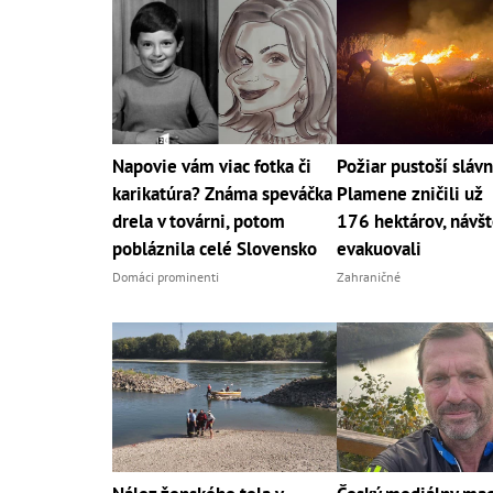
Napovie vám viac fotka či
Požiar pustoší slávn
karikatúra? Známa speváčka
Plamene zničili už
drela v továrni, potom
176 hektárov, návš
pobláznila celé Slovensko
evakuovali
Domáci prominenti
Zahraničné