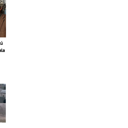
kú
ala