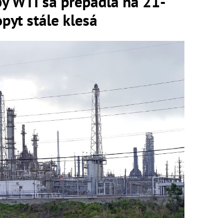
y WTI sa prepadla na 21-
pyt stále klesá