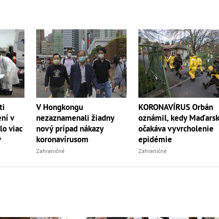
ti
V Hongkongu
KORONAVÍRUS Orbán
ní v
nezaznamenali žiadny
oznámil, kedy Maďars
lo viac
nový prípad nákazy
očakáva vyvrcholenie
v
koronavírusom
epidémie
Zahraničné
Zahraničné