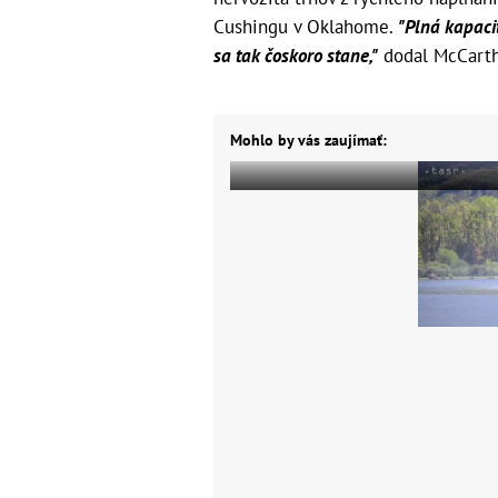
Cushingu v Oklahome.
"Plná kapacit
sa tak čoskoro stane,"
dodal McCarth
Mohlo by vás zaujímať: