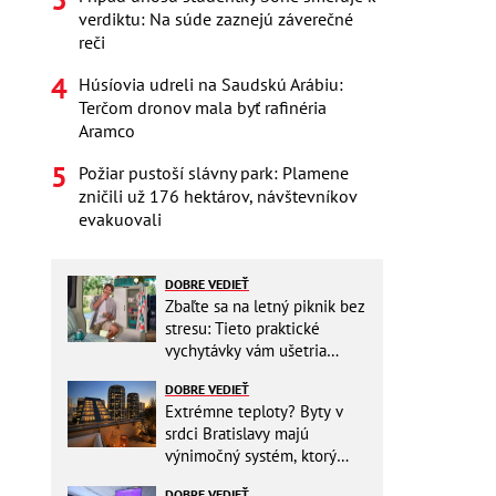
verdiktu: Na súde zaznejú záverečné
reči
Húsíovia udreli na Saudskú Arábiu:
Terčom dronov mala byť rafinéria
Aramco
Požiar pustoší slávny park: Plamene
zničili už 176 hektárov, návštevníkov
evakuovali
DOBRE VEDIEŤ
Zbaľte sa na letný piknik bez
stresu: Tieto praktické
vychytávky vám ušetria
miesto v batohu!
DOBRE VEDIEŤ
Extrémne teploty? Byty v
srdci Bratislavy majú
výnimočný systém, ktorý
ešte aj šetrí náklady
DOBRE VEDIEŤ