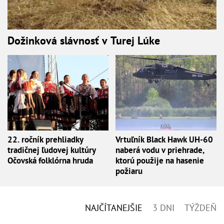
Dožinková slávnosť v Turej Lúke
22. ročník prehliadky
Vrtuľník Black Hawk UH-60
tradičnej ľudovej kultúry
naberá vodu v priehrade,
Očovská folklórna hruda
ktorú použije na hasenie
požiaru
NAJČÍTANEJŠIE
3 DNI
TÝŽDEŇ