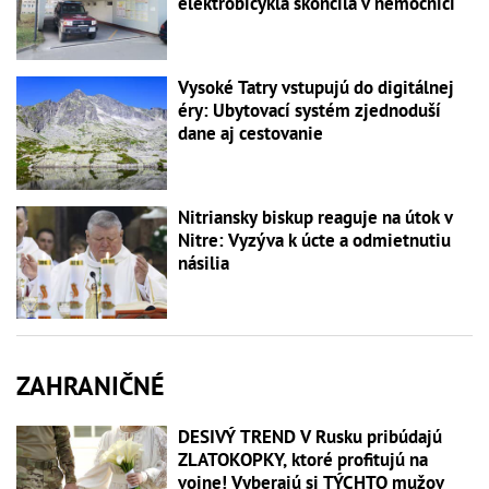
elektrobicykla skončila v nemocnici
Vysoké Tatry vstupujú do digitálnej
éry: Ubytovací systém zjednoduší
dane aj cestovanie
Nitriansky biskup reaguje na útok v
Nitre: Vyzýva k úcte a odmietnutiu
násilia
ZAHRANIČNÉ
DESIVÝ TREND V Rusku pribúdajú
ZLATOKOPKY, ktoré profitujú na
vojne! Vyberajú si TÝCHTO mužov