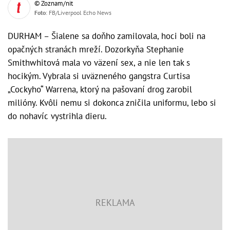
© Zoznam/nit
Foto
: FB/Liverpool Echo News
DURHAM – Šialene sa doňho zamilovala, hoci boli na
opačných stranách mreží. Dozorkyňa Stephanie
Smithwhitová mala vo väzení sex, a nie len tak s
hocikým. Vybrala si uväzneného gangstra Curtisa
„Cockyho“ Warrena, ktorý na pašovaní drog zarobil
milióny. Kvôli nemu si dokonca zničila uniformu, lebo si
do nohavíc vystrihla dieru.