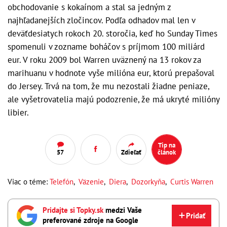
obchodovanie s kokaínom a stal sa jedným z
najhľadanejších zločincov. Podľa odhadov mal len v
deväťdesiatych rokoch 20. storočia, keď ho Sunday Times
spomenuli v zozname boháčov s príjmom 100 miliárd
eur. V roku 2009 bol Warren uväznený na 13 rokov za
marihuanu v hodnote vyše milióna eur, ktorú prepašoval
do Jersey. Trvá na tom, že mu nezostali žiadne peniaze,
ale vyšetrovatelia majú podozrenie, že má ukryté milióny
libier.
Tip na
57
Zdieľať
článok
Viac o téme:
Telefón
,
Väzenie
,
Diera
,
Dozorkyňa
,
Curtis Warren
Pridajte si Topky.sk
medzi Vaše
Pridať
preferované zdroje na Google