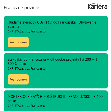
Pracovné pozície
Hľadáme zváračov CO₂ (135) do Francúzska | Ubytovanie
zdarma
CHRISTAL s. r. o., Francúzsko
Pozri ponuku
Elektrikár do Francúzska – dlhodobé projekty | 3 200 – 3
800 € netto
CHRISTAL s. r. o., Francúzsko
Pozri ponuku
MONTÉR OCEĽOVÝCH KONŠTRUKCIÍ - FRANCÚZSKO - 3 600
netto
CHRISTAL s. r. o., Francúzsko