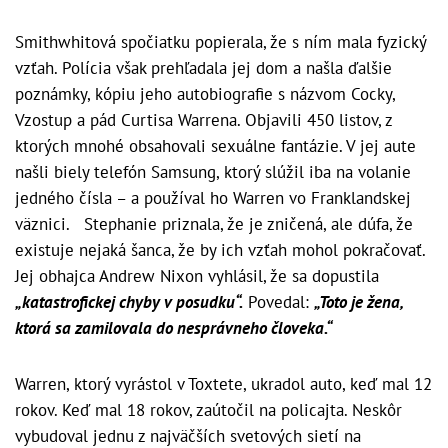
Smithwhitová spočiatku popierala, že s ním mala fyzický
vzťah. Polícia však prehľadala jej dom a našla ďalšie
poznámky, kópiu jeho autobiografie s názvom Cocky,
Vzostup a pád Curtisa Warrena. Objavili 450 listov, z
ktorých mnohé obsahovali sexuálne fantázie. V jej aute
našli biely telefón Samsung, ktorý slúžil iba na volanie
jedného čísla – a používal ho Warren vo Franklandskej
väznici. Stephanie priznala, že je zničená, ale dúfa, že
existuje nejaká šanca, že by ich vzťah mohol pokračovať.
Jej obhajca Andrew Nixon vyhlásil, že sa dopustila
„katastrofickej chyby v posudku“.
Povedal:
„Toto je žena,
ktorá sa zamilovala do nesprávneho človeka.“
Warren, ktorý vyrástol v Toxtete, ukradol auto, keď mal 12
rokov. Keď mal 18 rokov, zaútočil na policajta. Neskôr
vybudoval jednu z najväčších svetových sietí na