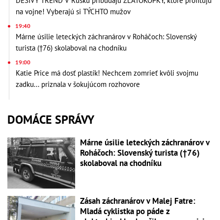
DESIVÝ TREND V Rusku pribúdajú ZLATOKOPKY, ktoré profitujú
na vojne! Vyberajú si TÝCHTO mužov
19:40
Márne úsilie leteckých záchranárov v Roháčoch: Slovenský
turista (†76) skolaboval na chodníku
19:00
Katie Price má dosť plastík! Nechcem zomrieť kvôli svojmu
zadku... priznala v šokujúcom rozhovore
DOMÁCE SPRÁVY
Márne úsilie leteckých záchranárov v
Roháčoch: Slovenský turista (†76)
skolaboval na chodníku
Zásah záchranárov v Malej Fatre:
Mladá cyklistka po páde z