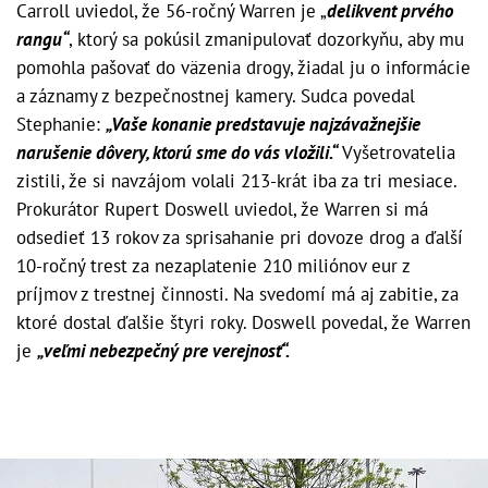
Carroll uviedol, že 56-ročný Warren je „
delikvent prvého
rangu“
, ktorý sa pokúsil zmanipulovať dozorkyňu, aby mu
pomohla pašovať do väzenia drogy, žiadal ju o informácie
a záznamy z bezpečnostnej kamery. Sudca povedal
Stephanie:
„Vaše konanie predstavuje najzávažnejšie
narušenie dôvery, ktorú sme do vás vložili.“
Vyšetrovatelia
zistili, že si navzájom volali 213-krát iba za tri mesiace.
Prokurátor Rupert Doswell uviedol, že Warren si má
odsedieť 13 rokov za sprisahanie pri dovoze drog a ďalší
10-ročný trest za nezaplatenie 210 miliónov eur z
príjmov z trestnej činnosti. Na svedomí má aj zabitie, za
ktoré dostal ďalšie štyri roky. Doswell povedal, že Warren
je
„veľmi nebezpečný pre verejnosť“.