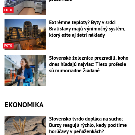
FOTO
Extrémne teploty? Byty v srdci
Bratislavy majú výnimočný systém,
ktorý ešte aj šetrí náklady
FOTO
Slovenské železnice prezradili, koho
dnes hľadajú najviac: Tieto profesie
sú mimoriadne žiadané
EKONOMIKA
Slovensko tvrdo dopláca na sucho:
Burzy reagujú rýchlo, kedy pocítime
horúčavy v peňaženkách?