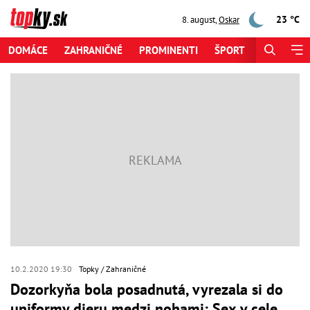
23 °C
8. august
,
Oskar
DOMÁCE
ZAHRANIČNÉ
PROMINENTI
ŠPORT
ZAUJÍMAV
10.2.2020 19:30
Topky
Zahraničné
Dozorkyňa bola posadnutá, vyrezala si do
uniformy dieru medzi nohami: Sex v cele,