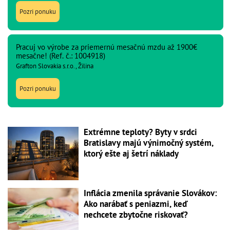
Pozri ponuku
Pracuj vo výrobe za priemernú mesačnú mzdu až 1900€
mesačne! (Ref. č.: 1004918)
Grafton Slovakia s.r.o., Žilina
Pozri ponuku
Extrémne teploty? Byty v srdci
Bratislavy majú výnimočný systém,
ktorý ešte aj šetrí náklady
Inflácia zmenila správanie Slovákov:
Ako narábať s peniazmi, keď
nechcete zbytočne riskovať?