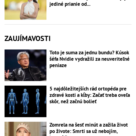
jediné prianie od...
ZAUJÍMAVOSTI
Toto je suma za jednu bundu? Kúsok
šéfa Nvidie vydražili za neuveriteľné
peniaze
5 najdôležitejších rád ortopéda pre
zdravé kosti a kĺby: Začať treba oveľa
skôr, než začnú bolieť
Zomrela na šesť minút a zažila život
po živote: Smrti sa už nebojím,