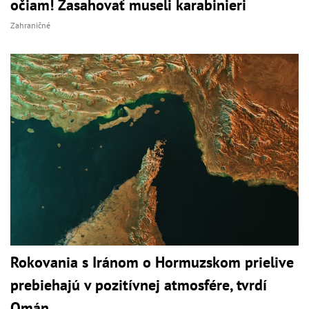
očiam! Zasahovať museli karabinieri
Zahraničné
Rokovania s Iránom o Hormuzskom prielive
prebiehajú v pozitívnej atmosfére, tvrdí
Omán