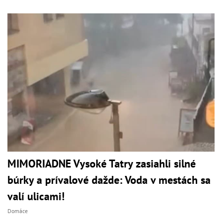
MIMORIADNE Vysoké Tatry zasiahli silné
búrky a prívalové dažde: Voda v mestách sa
valí ulicami!
Domáce