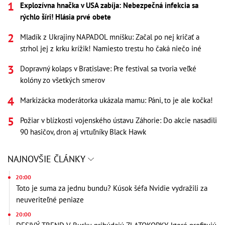
Explozívna hnačka v USA zabíja: Nebezpečná infekcia sa
rýchlo šíri! Hlásia prvé obete
Mladík z Ukrajiny NAPADOL mníšku: Začal po nej kričať a
strhol jej z krku krížik! Namiesto trestu ho čaká niečo iné
Dopravný kolaps v Bratislave: Pre festival sa tvoria veľké
kolóny zo všetkých smerov
Markizácka moderátorka ukázala mamu: Páni, to je ale kočka!
Požiar v blízkosti vojenského ústavu Záhorie: Do akcie nasadili
90 hasičov, dron aj vrtuľníky Black Hawk
NAJNOVŠIE ČLÁNKY
20:00
Toto je suma za jednu bundu? Kúsok šéfa Nvidie vydražili za
neuveriteľné peniaze
20:00