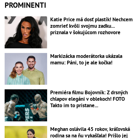
PROMINENTI
Katie Price má dosť plastík! Nechcem
zomrieť kvôli svojmu zadku...
priznala v šokujúcom rozhovore
Markizácka moderátorka ukázala
mamu: Páni, to je ale kočka!
Premiéra filmu Bojovník: Z drsných
chlapov elegáni v oblekoch! FOTO
Takto im to pristane...
Meghan oslávila 45 rokov, kráľovská
rodina sa na ňu vykašľala! Prišlo jej