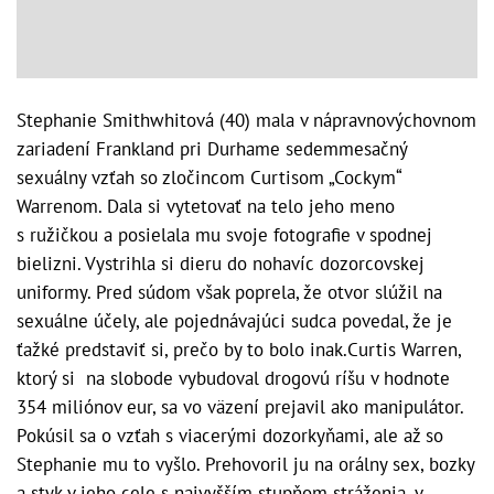
Stephanie Smithwhitová (40) mala v nápravnovýchovnom
zariadení Frankland pri Durhame sedemmesačný
sexuálny vzťah so zločincom Curtisom „Cockym“
Warrenom. Dala si vytetovať na telo jeho meno
s ružičkou a posielala mu svoje fotografie v spodnej
bielizni. Vystrihla si dieru do nohavíc dozorcovskej
uniformy. Pred súdom však poprela, že otvor slúžil na
sexuálne účely, ale pojednávajúci sudca povedal, že je
ťažké predstaviť si, prečo by to bolo inak.Curtis Warren,
ktorý si na slobode vybudoval drogovú ríšu v hodnote
354 miliónov eur, sa vo väzení prejavil ako manipulátor.
Pokúsil sa o vzťah s viacerými dozorkyňami, ale až so
Stephanie mu to vyšlo. Prehovoril ju na orálny sex, bozky
a styk v jeho cele s najvyšším stupňom stráženia, v