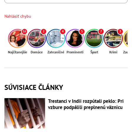
Nahlásiť chybu
16
2
4
5
7
3
Najčítanejšie
Domáce
Zahraničné
Prominenti
Šport
Krimi
Zaují
SÚVISIACE ČLÁNKY
Trestanci v Indii rozpútali peklo: Pri
vzbure podpálili preplnenú väznicu