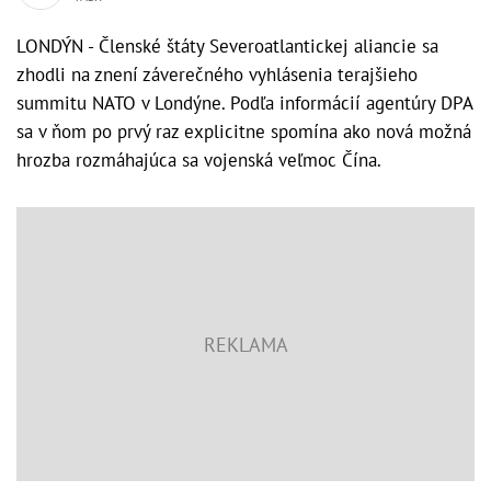
LONDÝN - Členské štáty Severoatlantickej aliancie sa
zhodli na znení záverečného vyhlásenia terajšieho
summitu NATO v Londýne. Podľa informácií agentúry DPA
sa v ňom po prvý raz explicitne spomína ako nová možná
hrozba rozmáhajúca sa vojenská veľmoc Čína.