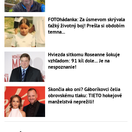
FOTOhádanka: Za úsmevom skrývala
ťažký životný boj! Prešla si obdobím
temna...
Hviezda sitkomu Roseanne šokuje
vzhľadom: 91 kíl dole... Je na
nespoznanie!
Skončia ako oni? Gáboríkovci čelia
obrovskému tlaku: TIETO hokejové
manželstvá neprežili!