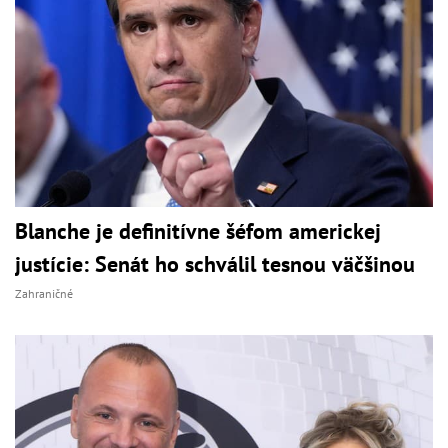
Blanche je definitívne šéfom americkej
justície: Senát ho schválil tesnou väčšinou
Zahraničné