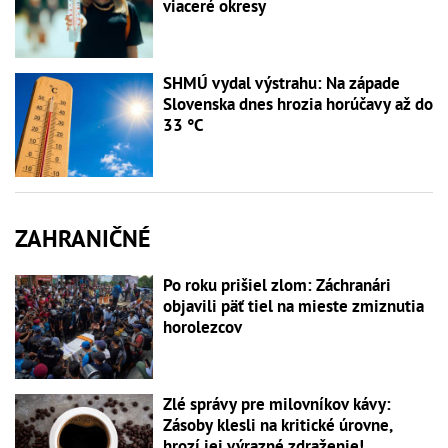
viaceré okresy
SHMÚ vydal výstrahu: Na západe
Slovenska dnes hrozia horúčavy až do
33 °C
ZAHRANIČNÉ
Po roku prišiel zlom: Záchranári
objavili päť tiel na mieste zmiznutia
horolezcov
Zlé správy pre milovníkov kávy:
Zásoby klesli na kritické úrovne,
hrozí jej výrazné zdraženie!