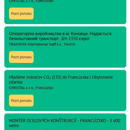
CHRISTAL s. r. o., Francúzsko
Pozri ponuku
Оператор/ка виробництва в м. Кочовце. Надається
безкоштовний транспорт. З/п 1350 євро!
TRANSFER International Staff k.s., Trenčín
Pozri ponuku
Hľadáme zváračov CO₂ (135) do Francúzska | Ubytovanie
zdarma
CHRISTAL s. r. o., Francúzsko
Pozri ponuku
MONTÉR OCEĽOVÝCH KONŠTRUKCIÍ - FRANCÚZSKO - 3 600
netto