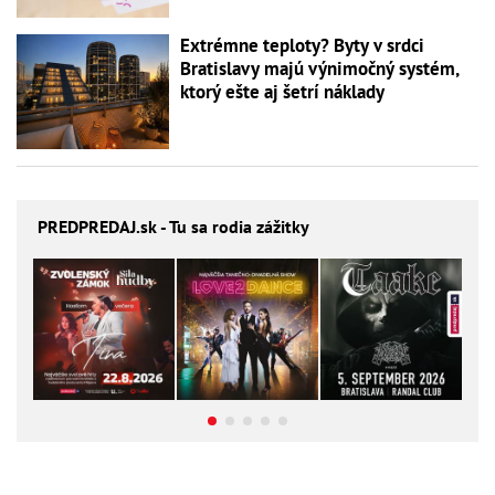
Extrémne teploty? Byty v srdci
Bratislavy majú výnimočný systém,
ktorý ešte aj šetrí náklady
PREDPREDAJ
.sk - Tu sa rodia zážitky