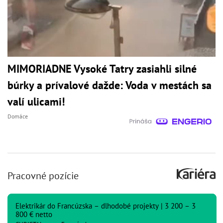
MIMORIADNE Vysoké Tatry zasiahli silné
búrky a prívalové dažde: Voda v mestách sa
valí ulicami!
Domáce
Pracovné pozície
Elektrikár do Francúzska – dlhodobé projekty | 3 200 – 3
800 € netto