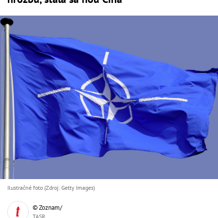
Ilustračné foto (Zdroj: Getty Images)
© Zoznam/
TASR