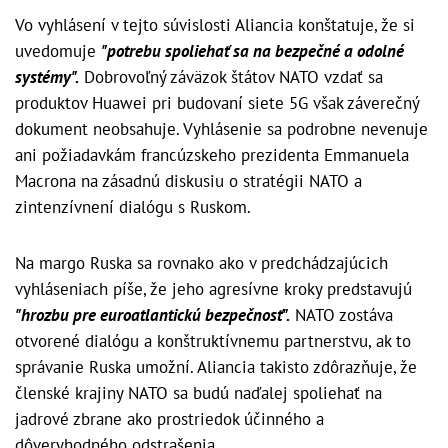
Vo vyhlásení v tejto súvislosti Aliancia konštatuje, že si
uvedomuje
"potrebu spoliehať sa na bezpečné a odolné
systémy".
Dobrovoľný záväzok štátov NATO vzdať sa
produktov Huawei pri budovaní siete 5G však záverečný
dokument neobsahuje. Vyhlásenie sa podrobne nevenuje
ani požiadavkám francúzskeho prezidenta Emmanuela
Macrona na zásadnú diskusiu o stratégii NATO a
zintenzívnení dialógu s Ruskom.
Na margo Ruska sa rovnako ako v predchádzajúcich
vyhláseniach píše, že jeho agresívne kroky predstavujú
"hrozbu pre euroatlantickú bezpečnosť".
NATO zostáva
otvorené dialógu a konštruktívnemu partnerstvu, ak to
správanie Ruska umožní. Aliancia takisto zdôrazňuje, že
členské krajiny NATO sa budú naďalej spoliehať na
jadrové zbrane ako prostriedok účinného a
dôveryhodného odstrašenia.