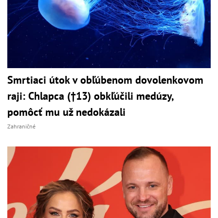
Smrtiaci útok v obľúbenom dovolenkovom
raji: Chlapca (†13) obkľúčili medúzy,
pomôcť mu už nedokázali
Zahraničné