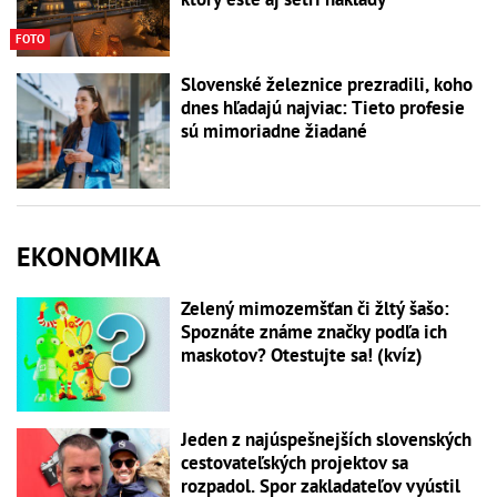
FOTO
Slovenské železnice prezradili, koho
dnes hľadajú najviac: Tieto profesie
sú mimoriadne žiadané
EKONOMIKA
Zelený mimozemšťan či žltý šašo:
Spoznáte známe značky podľa ich
maskotov? Otestujte sa! (kvíz)
Jeden z najúspešnejších slovenských
cestovateľských projektov sa
rozpadol. Spor zakladateľov vyústil