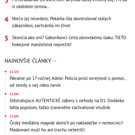
si obdobím temna...
Niečo jej nesedelo: Pekárka išla skontrolovať stálych
zákazníkov, zachránila im život
Skončia ako oni? Gáboríkovci čelia obrovskému tlaku: TIETO
hokejové manželstvá neprežili!
NAJNOVŠIE ČLÁNKY
11:20
Pátranie po 17-ročnej Adele: Polícia prosí verejnosť o pomoc,
od stredy o nej nikto nevie
11:00
Odstrašujúce AUTENTICKÉ zábery z nehody na D1: Dodávka
ľahla popolom, ťažko zraneného zachraňoval vrtuľník
11:00
Český mediálny magnát skončil po nakladačke v nemocnici!
Maskovaní muži ho ani trochu nešetrili!