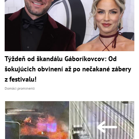
Týždeň od škandálu Gáboríkovcov: Od
šokujúcich obvinení až po nečakané zábery
z festivalu!
Domáci prominenti