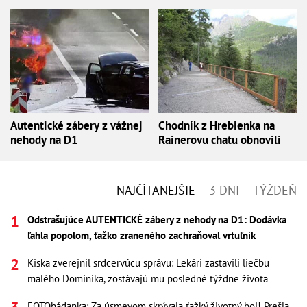
Autentické zábery z vážnej
Chodník z Hrebienka na
nehody na D1
Rainerovu chatu obnovili
NAJČÍTANEJŠIE
3 DNI
TÝŽDEŇ
Odstrašujúce AUTENTICKÉ zábery z nehody na D1: Dodávka
ľahla popolom, ťažko zraneného zachraňoval vrtuľník
Kiska zverejnil srdcervúcu správu: Lekári zastavili liečbu
malého Dominika, zostávajú mu posledné týždne života
FOTOhádanka: Za úsmevom skrývala ťažký životný boj! Prešla