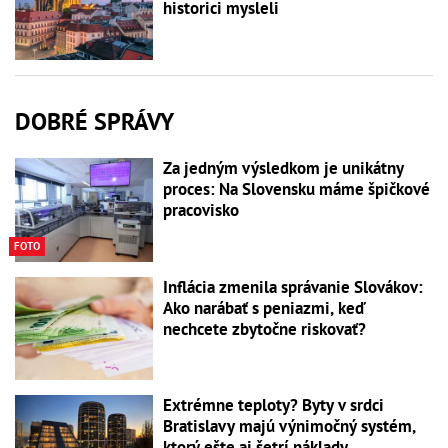
historici mysleli
DOBRÉ SPRÁVY
Za jedným výsledkom je unikátny
proces: Na Slovensku máme špičkové
pracovisko
FOTO
Inflácia zmenila správanie Slovákov:
Ako narábať s peniazmi, keď
nechcete zbytočne riskovať?
Extrémne teploty? Byty v srdci
Bratislavy majú výnimočný systém,
ktorý ešte aj šetrí náklady