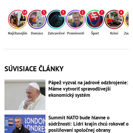
16
5
3
2
7
4
Najčítanejšie
Domáce
Zahraničné
Prominenti
Šport
Krimi
Zaují
SÚVISIACE ČLÁNKY
Pápež vyzval na jadrové odzbrojenie:
Máme vytvoriť spravodlivejší
ekonomický systém
Summit NATO bude hlavne o
súdržnosti: Lídri krajín chcú rokovať o
posilňovaní spoločnej obrany