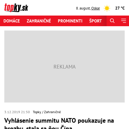
27 °C
8. august
,
Oskar
DOMÁCE
ZAHRANIČNÉ
PROMINENTI
ŠPORT
ZAUJÍMAV
3.12.2019 21:50
Topky
Zahraničné
Vyhlásenie summitu NATO poukazuje na
hrozbu, stala sa ňou Čína