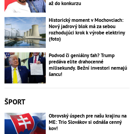
až do konkurzu
Historický moment v Mochovciach:
Nový jadrový blok má za sebou
rozhodujúci krok k výrobe elektriny
(foto)
Podvod či geniálny ťah? Trump
predáva elite drahocenné
milisekundy. Bežní investori nemajú
šancu!
ŠPORT
Obrovský úspech pre našu krajinu na
ME: Trio Slovákov si odnáša cenný
kov!