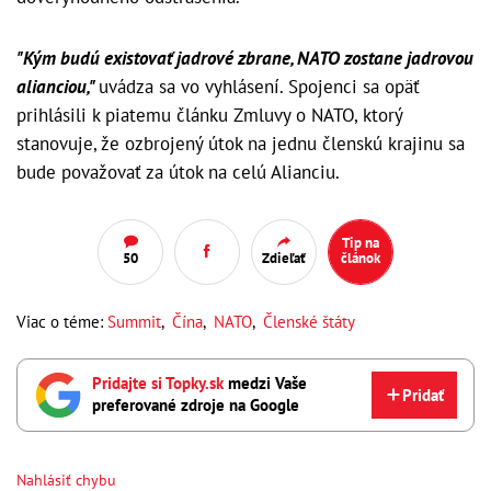
"Kým budú existovať jadrové zbrane, NATO zostane jadrovou
alianciou,"
uvádza sa vo vyhlásení. Spojenci sa opäť
prihlásili k piatemu článku Zmluvy o NATO, ktorý
stanovuje, že ozbrojený útok na jednu členskú krajinu sa
bude považovať za útok na celú Alianciu.
Tip na
50
Zdieľať
článok
Viac o téme:
Summit
,
Čína
,
NATO
,
Členské štáty
Pridajte si Topky.sk
medzi Vaše
Pridať
preferované zdroje na Google
Nahlásiť chybu