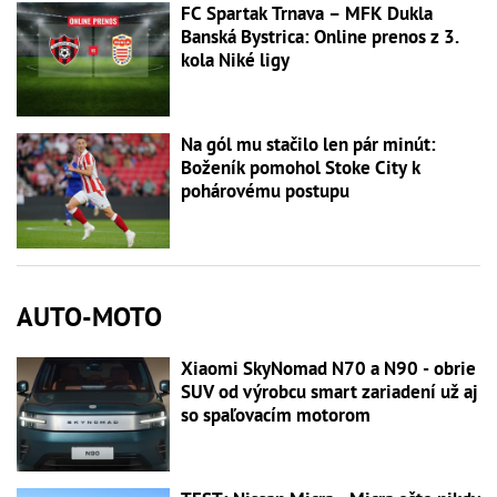
FC Spartak Trnava – MFK Dukla
Banská Bystrica: Online prenos z 3.
kola Niké ligy
Na gól mu stačilo len pár minút:
Boženík pomohol Stoke City k
pohárovému postupu
AUTO-MOTO
Xiaomi SkyNomad N70 a N90 - obrie
SUV od výrobcu smart zariadení už aj
so spaľovacím motorom