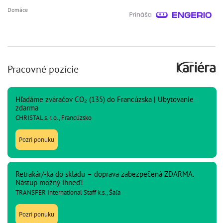
Domáce
Pracovné pozície
Hľadáme zváračov CO₂ (135) do Francúzska | Ubytovanie
zdarma
CHRISTAL s. r. o., Francúzsko
Pozri ponuku
Retrakár/-ka do skladu – doprava zabezpečená ZDARMA.
Nástup možný ihneď!
TRANSFER International Staff k.s., Šaľa
Pozri ponuku