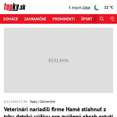
22 °C
8. august
,
Oskar
DOMÁCE
ZAHRANIČNÉ
PROMINENTI
ŠPORT
ZAUJÍMAV
8.11.2019 17:30
Topky
Zahraničné
Veterinári nariadili firme Hamé stiahnuť z
trhu detskú výživu pre zvýšený obsah ortuti