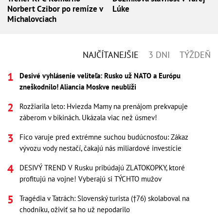
Norbert Czibor po remíze v
Lúke
Michalovciach
NAJČÍTANEJŠIE
3 DNI
TÝŽDEŇ
Desivé vyhlásenie veliteľa: Rusko už NATO a Európu
zneškodnilo! Aliancia Moskve neublíži
Rozžiarila leto: Hviezda Mamy na prenájom prekvapuje
záberom v bikinách. Ukázala viac než úsmev!
Fico varuje pred extrémne suchou budúcnosťou: Zákaz
vývozu vody nestačí, čakajú nás miliardové investície
DESIVÝ TREND V Rusku pribúdajú ZLATOKOPKY, ktoré
profitujú na vojne! Vyberajú si TÝCHTO mužov
Tragédia v Tatrách: Slovenský turista (†76) skolaboval na
chodníku, oživiť sa ho už nepodarilo