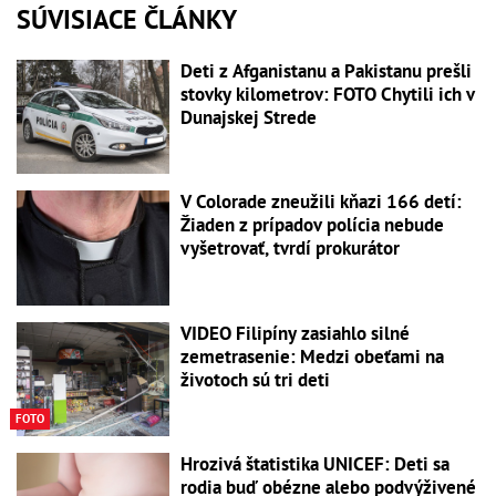
SÚVISIACE ČLÁNKY
Deti z Afganistanu a Pakistanu prešli
stovky kilometrov: FOTO Chytili ich v
Dunajskej Strede
V Colorade zneužili kňazi 166 detí:
Žiaden z prípadov polícia nebude
vyšetrovať, tvrdí prokurátor
VIDEO Filipíny zasiahlo silné
zemetrasenie: Medzi obeťami na
životoch sú tri deti
FOTO
Hrozivá štatistika UNICEF: Deti sa
rodia buď obézne alebo podvýživené