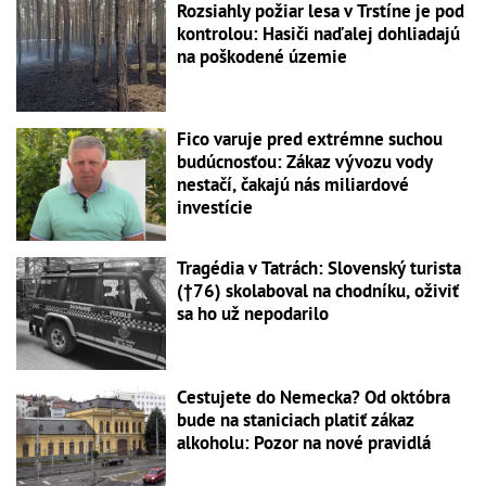
Rozsiahly požiar lesa v Trstíne je pod
kontrolou: Hasiči naďalej dohliadajú
na poškodené územie
Fico varuje pred extrémne suchou
budúcnosťou: Zákaz vývozu vody
nestačí, čakajú nás miliardové
investície
Tragédia v Tatrách: Slovenský turista
(†76) skolaboval na chodníku, oživiť
sa ho už nepodarilo
Cestujete do Nemecka? Od októbra
bude na staniciach platiť zákaz
alkoholu: Pozor na nové pravidlá