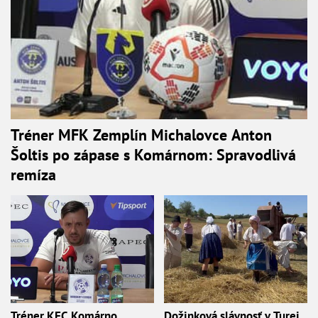
Tréner MFK Zemplín Michalovce Anton
Šoltis po zápase s Komárnom: Spravodlivá
remíza
Tréner KFC Komárno
Dožinková slávnosť v Turej