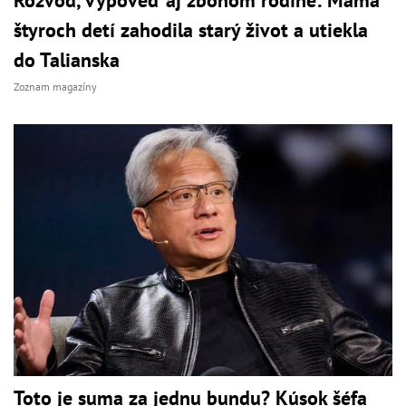
štyroch detí zahodila starý život a utiekla
do Talianska
Zoznam magazíny
Toto je suma za jednu bundu? Kúsok šéfa