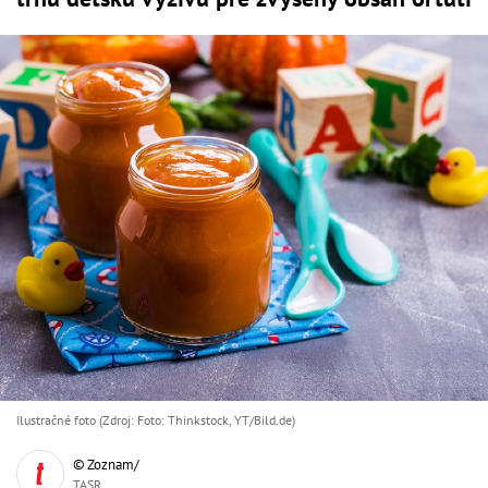
Ilustračné foto (Zdroj: Foto: Thinkstock, YT/Bild.de)
© Zoznam/
TASR