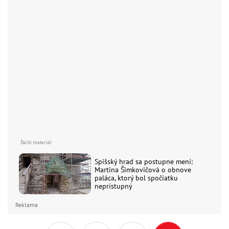
Spišský hrad sa postupne mení:
Martina Šimkovičová o obnove
paláca, ktorý bol spočiatku
neprístupný
Reklama