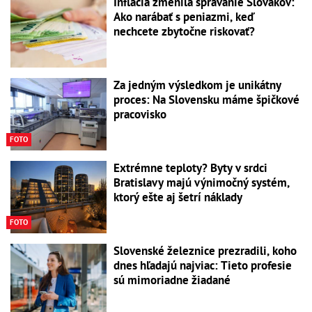
Inflácia zmenila správanie Slovákov:
Ako narábať s peniazmi, keď
nechcete zbytočne riskovať?
Za jedným výsledkom je unikátny
proces: Na Slovensku máme špičkové
pracovisko
FOTO
Extrémne teploty? Byty v srdci
Bratislavy majú výnimočný systém,
ktorý ešte aj šetrí náklady
FOTO
Slovenské železnice prezradili, koho
dnes hľadajú najviac: Tieto profesie
sú mimoriadne žiadané