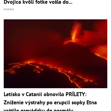
Dvojica kvôli fotke vošla do...
Domáce
Letisko v Catanii obnovilo PRÍLETY:
Zníženie výstrahy po erupcii sopky Etna
vrátilo prevádzku do normálu