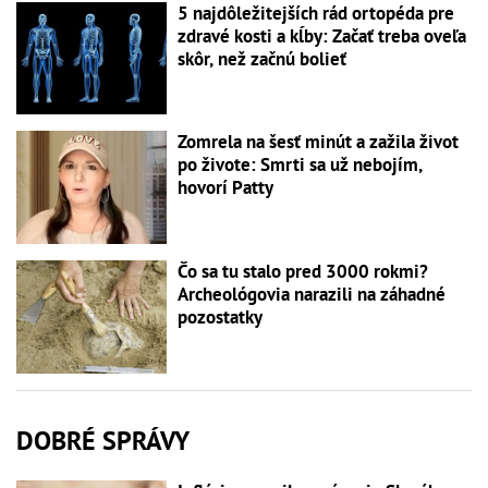
5 najdôležitejších rád ortopéda pre
zdravé kosti a kĺby: Začať treba oveľa
skôr, než začnú bolieť
Zomrela na šesť minút a zažila život
po živote: Smrti sa už nebojím,
hovorí Patty
Čo sa tu stalo pred 3000 rokmi?
Archeológovia narazili na záhadné
pozostatky
DOBRÉ SPRÁVY