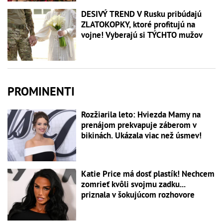
DESIVÝ TREND V Rusku pribúdajú
ZLATOKOPKY, ktoré profitujú na
vojne! Vyberajú si TÝCHTO mužov
PROMINENTI
Rozžiarila leto: Hviezda Mamy na
prenájom prekvapuje záberom v
bikinách. Ukázala viac než úsmev!
Katie Price má dosť plastík! Nechcem
zomrieť kvôli svojmu zadku...
priznala v šokujúcom rozhovore