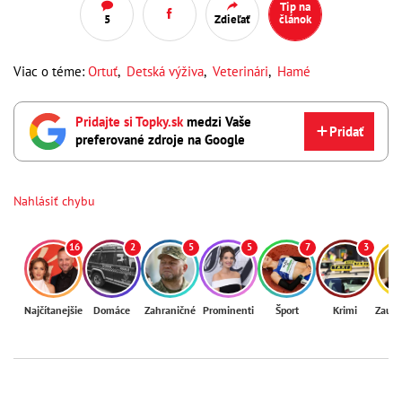
Tip na
5
Zdieľať
článok
Viac o téme:
Ortuť
,
Detská výživa
,
Veterinári
,
Hamé
Pridajte si Topky.sk
medzi Vaše
Pridať
preferované zdroje na Google
Nahlásiť chybu
16
2
5
5
7
3
Najčítanejšie
Domáce
Zahraničné
Prominenti
Šport
Krimi
Zaují