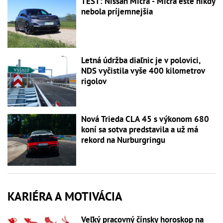
TEST: Nissan Micra - Micra ešte nikdy
nebola príjemnejšia
Letná údržba diaľnic je v polovici,
NDS vyčistila vyše 400 kilometrov
rigolov
Nová Trieda CLA 45 s výkonom 680
koní sa sotva predstavila a už má
rekord na Nurburgringu
KARIÉRA A MOTIVÁCIA
Veľký pracovný čínsky horoskop na