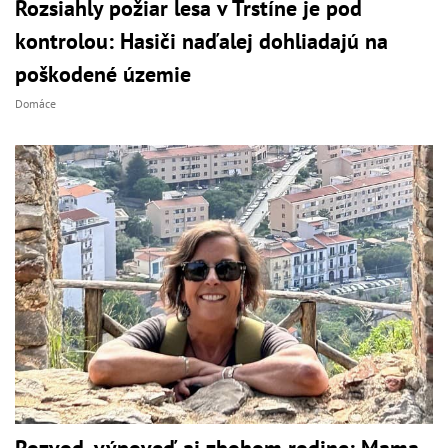
Rozsiahly požiar lesa v Trstíne je pod
kontrolou: Hasiči naďalej dohliadajú na
poškodené územie
Domáce
Rozvod, výpoveď aj zbohom rodine: Mama