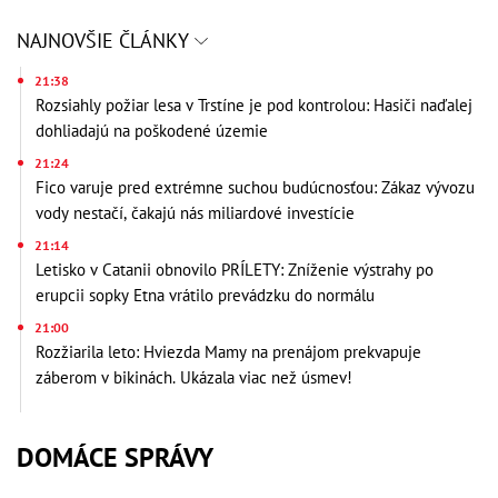
NAJNOVŠIE ČLÁNKY
21:38
Rozsiahly požiar lesa v Trstíne je pod kontrolou: Hasiči naďalej
dohliadajú na poškodené územie
21:24
Fico varuje pred extrémne suchou budúcnosťou: Zákaz vývozu
vody nestačí, čakajú nás miliardové investície
21:14
Letisko v Catanii obnovilo PRÍLETY: Zníženie výstrahy po
erupcii sopky Etna vrátilo prevádzku do normálu
21:00
Rozžiarila leto: Hviezda Mamy na prenájom prekvapuje
záberom v bikinách. Ukázala viac než úsmev!
DOMÁCE SPRÁVY