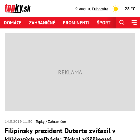
28 °C
9. august
,
Ľubomíra
DOMÁCE
ZAHRANIČNÉ
PROMINENTI
ŠPORT
ZAUJÍMAV
14.5.2019 11:50
Topky
Zahraničné
Filipínsky prezident Duterte zvíťazil v
kľúčových voľbách: Získal väčšinové