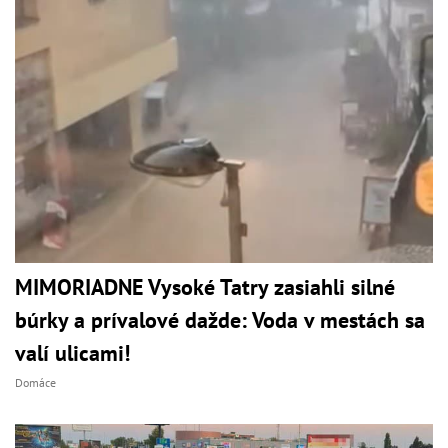
MIMORIADNE Vysoké Tatry zasiahli silné
búrky a prívalové dažde: Voda v mestách sa
valí ulicami!
Domáce