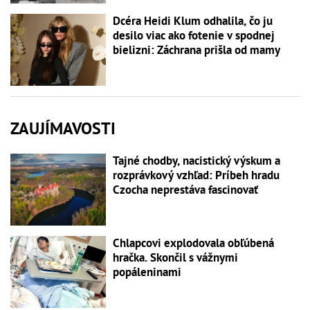
Dcéra Heidi Klum odhalila, čo ju
desilo viac ako fotenie v spodnej
bielizni: Záchrana prišla od mamy
ZAUJÍMAVOSTI
Tajné chodby, nacistický výskum a
rozprávkový vzhľad: Príbeh hradu
Czocha neprestáva fascinovať
Chlapcovi explodovala obľúbená
hračka. Skončil s vážnymi
popáleninami