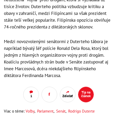
tisíce životov. Duterteho politika vzbudzuje kritiku a
obavy v zahraničí, medzi Filipíncami sa však prezident
stále teší veľkej popularite. Filipínska opozícia obviňuje
74-ročného prezidenta z diktátorských sklonov.
Medzi novozvolenými senátormi z Duterteho tábora je
napríklad bývalý šéf polície Ronald Dela Rosa, ktorý bol
jedným z hlavných organizátorov vojny proti drogám.
Koalíciu provládnych strán bude v Senáte zastupovať aj
Imee Marcosová, dcéra niekdajšieho filipínskeho
diktátora Ferdinanda Marcosa.
Tip na
1
Zdieľať
článok
Viac o téme:
Voľby
,
Parlament
,
Senát
,
Rodrigo Duterte