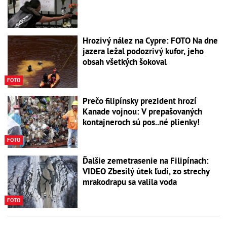
Hrozivý nález na Cypre: FOTO Na dne
jazera ležal podozrivý kufor, jeho
obsah všetkých šokoval
FOTO
Prečo filipínsky prezident hrozí
Kanade vojnou: V prepašovaných
kontajneroch sú pos..né plienky!
FOTO
Ďalšie zemetrasenie na Filipínach:
VIDEO Zbesilý útek ľudí, zo strechy
mrakodrapu sa valila voda
FOTO