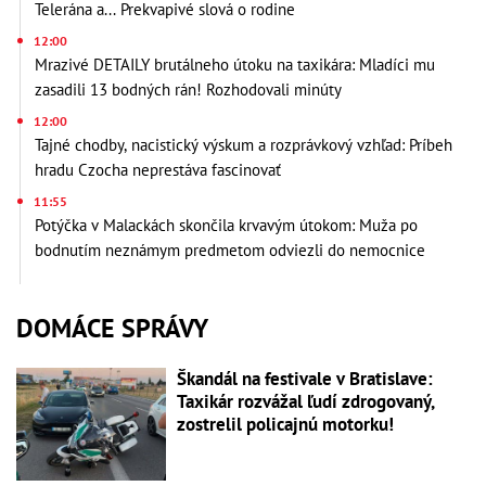
Telerána a... Prekvapivé slová o rodine
12:00
Mrazivé DETAILY brutálneho útoku na taxikára: Mladíci mu
zasadili 13 bodných rán! Rozhodovali minúty
12:00
Tajné chodby, nacistický výskum a rozprávkový vzhľad: Príbeh
hradu Czocha neprestáva fascinovať
11:55
Potýčka v Malackách skončila krvavým útokom: Muža po
bodnutím neznámym predmetom odviezli do nemocnice
DOMÁCE SPRÁVY
Škandál na festivale v Bratislave:
Taxikár rozvážal ľudí zdrogovaný,
zostrelil policajnú motorku!