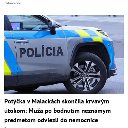
Zahraničné
Potýčka v Malackách skončila krvavým
útokom: Muža po bodnutím neznámym
predmetom odviezli do nemocnice