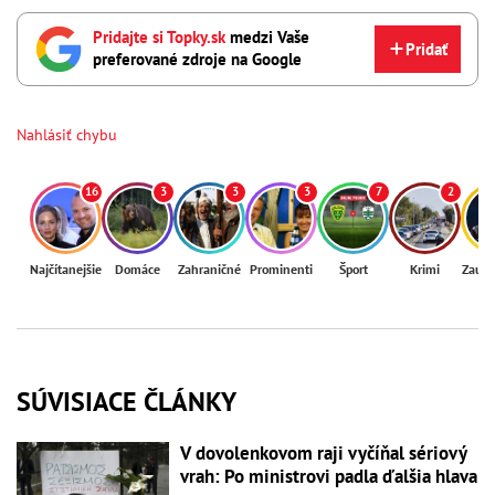
Pridajte si Topky.sk
medzi Vaše
Pridať
preferované zdroje na Google
Nahlásiť chybu
16
3
3
3
7
2
Najčítanejšie
Domáce
Zahraničné
Prominenti
Šport
Krimi
Zaují
SÚVISIACE ČLÁNKY
V dovolenkovom raji vyčíňal sériový
vrah: Po ministrovi padla ďalšia hlava