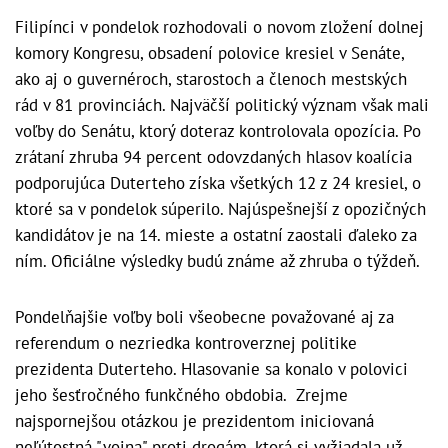
Filipínci v pondelok rozhodovali o novom zložení dolnej
komory Kongresu, obsadení polovice kresiel v Senáte,
ako aj o guvernéroch, starostoch a členoch mestských
rád v 81 provinciách. Najväčší politický význam však mali
voľby do Senátu, ktorý doteraz kontrolovala opozícia. Po
zrátaní zhruba 94 percent odovzdaných hlasov koalícia
podporujúca Duterteho získa všetkých 12 z 24 kresiel, o
ktoré sa v pondelok súperilo. Najúspešnejší z opozičných
kandidátov je na 14. mieste a ostatní zaostali ďaleko za
ním. Oficiálne výsledky budú známe až zhruba o týždeň.
Pondelňajšie voľby boli všeobecne považované aj za
referendum o nezriedka kontroverznej politike
prezidenta Duterteho. Hlasovanie sa konalo v polovici
jeho šesťročného funkčného obdobia. Zrejme
najspornejšou otázkou je prezidentom iniciovaná
neľútostná "vojna" proti drogám, ktorá si vyžiadala už