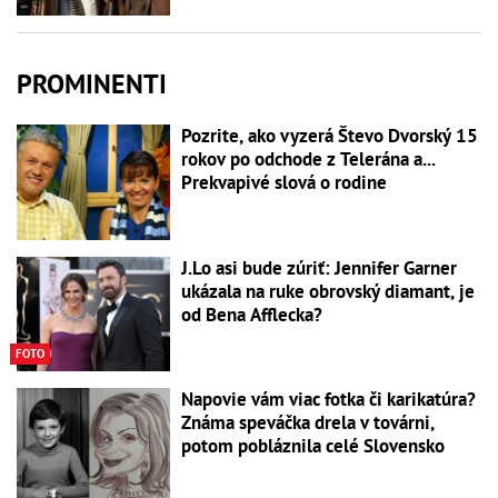
PROMINENTI
Pozrite, ako vyzerá Števo Dvorský 15
rokov po odchode z Telerána a...
Prekvapivé slová o rodine
J.Lo asi bude zúriť: Jennifer Garner
ukázala na ruke obrovský diamant, je
od Bena Afflecka?
FOTO
Napovie vám viac fotka či karikatúra?
Známa speváčka drela v továrni,
potom pobláznila celé Slovensko