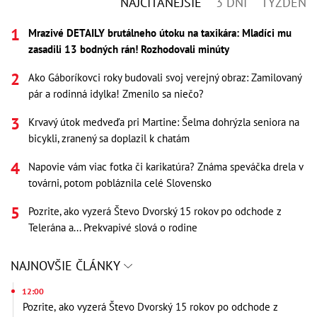
NAJČÍTANEJŠIE
3 DNI
TÝŽDEŇ
Mrazivé DETAILY brutálneho útoku na taxikára: Mladíci mu
zasadili 13 bodných rán! Rozhodovali minúty
Ako Gáboríkovci roky budovali svoj verejný obraz: Zamilovaný
pár a rodinná idylka! Zmenilo sa niečo?
Krvavý útok medveďa pri Martine: Šelma dohrýzla seniora na
bicykli, zranený sa doplazil k chatám
Napovie vám viac fotka či karikatúra? Známa speváčka drela v
továrni, potom pobláznila celé Slovensko
Pozrite, ako vyzerá Števo Dvorský 15 rokov po odchode z
Telerána a... Prekvapivé slová o rodine
NAJNOVŠIE ČLÁNKY
12:00
Pozrite, ako vyzerá Števo Dvorský 15 rokov po odchode z