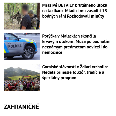
Mrazivé DETAILY brutálneho útoku
na taxikára: Mladíci mu zasadili 13
bodných rán! Rozhodovali minúty
Potýčka v Malackách skončila
krvavým útokom: Muža po bodnutím
neznámym predmetom odviezli do
nemocnice
Goralské slávnosti v Ždiari vrcholia:
Nedeľa prinesie folklór, tradície a
špeciálny program
ZAHRANIČNÉ