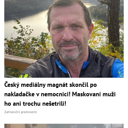
Český mediálny magnát skončil po
nakladačke v nemocnici! Maskovaní muži
ho ani trochu nešetrili!
Zahraniční prominenti