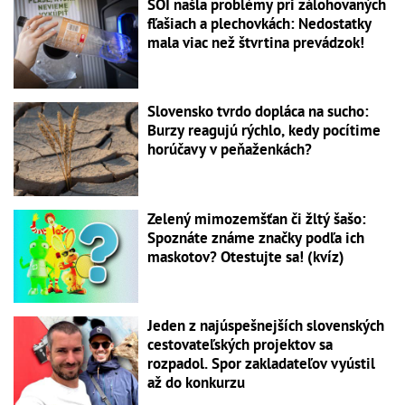
SOI našla problémy pri zálohovaných
fľašiach a plechovkách: Nedostatky
mala viac než štvrtina prevádzok!
Slovensko tvrdo dopláca na sucho:
Burzy reagujú rýchlo, kedy pocítime
horúčavy v peňaženkách?
Zelený mimozemšťan či žltý šašo:
Spoznáte známe značky podľa ich
maskotov? Otestujte sa! (kvíz)
Jeden z najúspešnejších slovenských
cestovateľských projektov sa
rozpadol. Spor zakladateľov vyústil
až do konkurzu