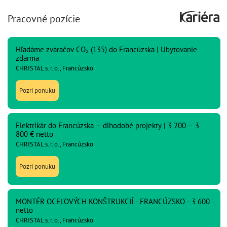
Pracovné pozície
Hľadáme zváračov CO₂ (135) do Francúzska | Ubytovanie
zdarma
CHRISTAL s. r. o., Francúzsko
Pozri ponuku
Elektrikár do Francúzska – dlhodobé projekty | 3 200 – 3
800 € netto
CHRISTAL s. r. o., Francúzsko
Pozri ponuku
MONTÉR OCEĽOVÝCH KONŠTRUKCIÍ - FRANCÚZSKO - 3 600
netto
CHRISTAL s. r. o., Francúzsko