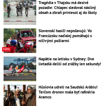
Tragédia v Thajsku má desivé
pozadie: Chlapec sledoval násilný
obsah a zbraň priniesol aj do školy
Slovenskí hasiči nepoľavujú: Vo
Francúzsku naďalej pomáhajú s
ničivými požiarmi
FOTO
Napätie na letisku v Sydney: Dve
lietadlá delili od zrážky len sekundy!
Húsíovia udreli na Saudskú Arábiu!
Terčom dronov mala byť rafinéria
Aramco