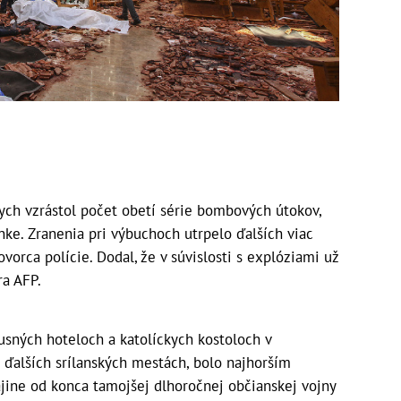
h vzrástol počet obetí série bombových útokov,
nke. Zranenia pri výbuchoch utrpelo ďalších viac
vorca polície. Dodal, že v súvislosti s explóziami už
ra AFP.
usných hoteloch a katolíckych kostoloch v
 ďalších srílanských mestách, bolo najhorším
rajine od konca tamojšej dlhoročnej občianskej vojny