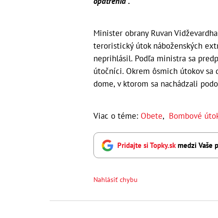
opatrenia".
Minister obrany Ruvan Vidževardha
teroristický útok náboženských ext
neprihlásil. Podľa ministra sa pred
útočníci. Okrem ôsmich útokov sa ď
dome, v ktorom sa nachádzali podozri
Viac o téme:
Obete
,
Bombové úto
Pridajte si Topky.sk
medzi Vaše p
Nahlásiť chybu