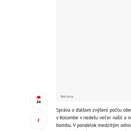
Reklama
54
Správa o ďalšom zvýšení počtu obet
v Kolombe v nedeľu večer našli a 
bombu. V pondelok medzitým odvola