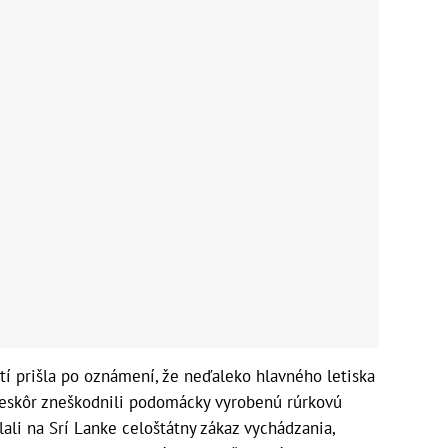
í prišla po oznámení, že neďaleko hlavného letiska
neskôr zneškodnili podomácky vyrobenú rúrkovú
li na Srí Lanke celoštátny zákaz vychádzania,