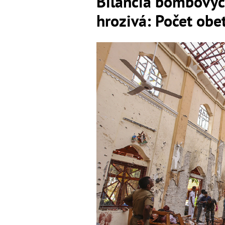
Bilancia bombových
hrozivá: Počet obe