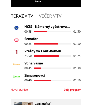
žena
TERAZ V TV
VEČER V TV
NCIS - Námorný vyšetrovací úrad
00:35
01:30
Semafor
00:25
01:10
Vraždy vo Font-Romeu
23:50
01:25
Vôňa vášne
00:45
01:30
Simpsonovci
00:40
01:10
Navoľ stanice
Celý program
ZAHRANIČNÉ