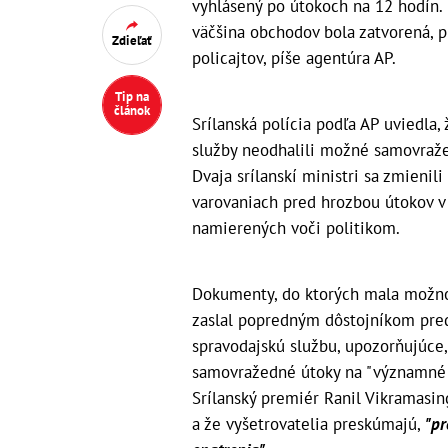
vyhlásený po útokoch na 12 hodín. 
väčšina obchodov bola zatvorená, 
Zdieľať
policajtov, píše agentúra AP.
Tip na
článok
Srílanská polícia podľa AP uviedla, 
služby neodhalili možné samovraže
Dvaja srílanskí ministri sa zmieni
varovaniach pred hrozbou útokov v
namierených voči politikom.
Dokumenty, do ktorých mala možnosť
zaslal popredným dôstojníkom pred
spravodajskú službu, upozorňujúce
samovražedné útoky na "významné k
Srílanský premiér Ranil Vikramasi
a že vyšetrovatelia preskúmajú,
"pr