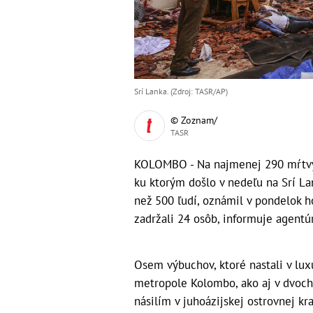
Srí Lanka. (Zdroj: TASR/AP)
© Zoznam/
TASR
KOLOMBO - Na najmenej 290 mŕtvyc
ku ktorým došlo v nedeľu na Srí La
než 500 ľudí, oznámil v pondelok ho
zadržali 24 osôb, informuje agentú
Osem výbuchov, ktoré nastali v lux
metropole Kolombo, ako aj v dvoch
násilím v juhoázijskej ostrovnej k