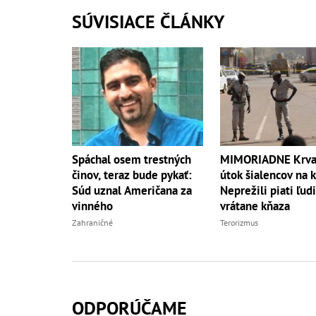
SÚVISIACE ČLÁNKY
Spáchal osem trestných
MIMORIADNE Krva
činov, teraz bude pykať:
útok šialencov na k
Súd uznal Američana za
Neprežili piati ľud
vinného
vrátane kňaza
Zahraničné
Terorizmus
ODPORÚČAME