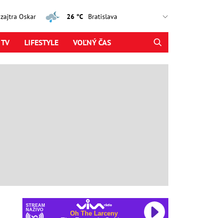
, zajtra Oskar
26 °C
 TV
LIFESTYLE
VOĽNÝ ČAS
STREAM
NAŽIVO
Oh The Larceny