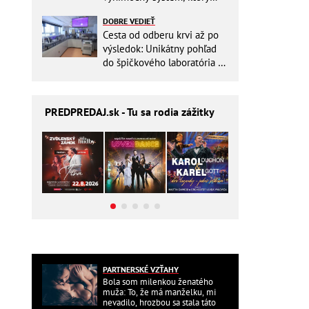
ešte aj šetrí náklady
DOBRE VEDIEŤ
Cesta od odberu krvi až po
výsledok: Unikátny pohľad
do špičkového laboratória na
Slovensku
PREDPREDAJ
.sk - Tu sa rodia zážitky
PARTNERSKÉ VZŤAHY
Bola som milenkou ženatého
muža: To, že má manželku, mi
nevadilo, hrozbou sa stala táto