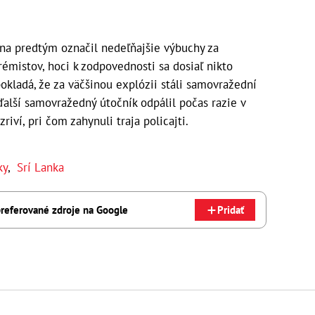
na predtým označil nedeľňajšie výbuchy za
rémistov, hoci k zodpovednosti sa dosiaľ nikto
pokladá, že za väčšinou explózii stáli samovražední
alší samovražedný útočník odpálil počas razie v
ví, pri čom zahynuli traja policajti.​
ky
,
Srí Lanka
referované zdroje na Google
Pridať