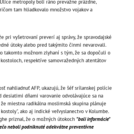
Ulice metropoly boli ráno prevažne prázdne,
pričom tam hliadkovalo množstvo vojakov a
že pri vyšetrovaní preverí aj správy, že spravodajské
dné útoky alebo pred takýmito činmi nevarovali.
li o takomto možnom zlyhaní s tým, že sa dopočuli o
 kostoloch, respektíve samovražedných atentátov
 nahliadnuť AFP, ukazujú, že šéf srílanskej polície
 desiatimi dňami varovanie odvolávajúce sa na
, že miestna radikálna moslimská skupina plánuje
ostoly", ako aj indické veľvyslanectvo v Kolumbe.
nghe priznal, že o možných útokoch
"boli informácie"
ečo neboli podniknuté adekvátne preventívne