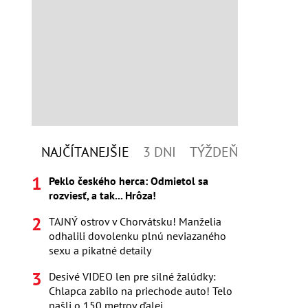
NAJČÍTANEJŠIE
3 DNI
TÝŽDEŇ
Peklo českého herca: Odmietol sa
rozviesť, a tak... Hrôza!
TAJNÝ ostrov v Chorvátsku! Manželia
odhalili dovolenku plnú neviazaného
sexu a pikatné detaily
Desivé VIDEO len pre silné žalúdky:
Chlapca zabilo na priechode auto! Telo
našli o 150 metrov ďalej