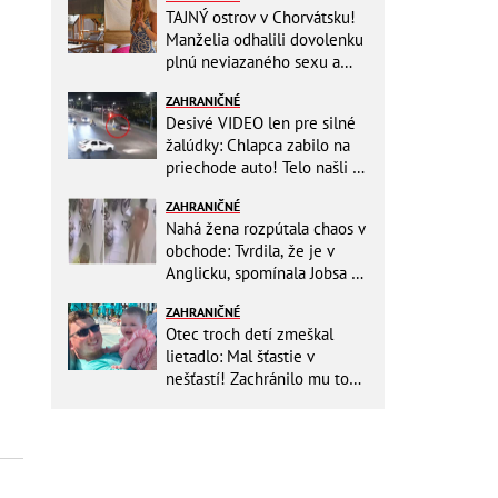
TAJNÝ ostrov v Chorvátsku!
Manželia odhalili dovolenku
plnú neviazaného sexu a
pikatné detaily
ZAHRANIČNÉ
Desivé VIDEO len pre silné
žalúdky: Chlapca zabilo na
priechode auto! Telo našli o
150 metrov ďalej
ZAHRANIČNÉ
Nahá žena rozpútala chaos v
obchode: Tvrdila, že je v
Anglicku, spomínala Jobsa aj
amfetamín
ZAHRANIČNÉ
Otec troch detí zmeškal
lietadlo: Mal šťastie v
nešťastí! Zachránilo mu to
život