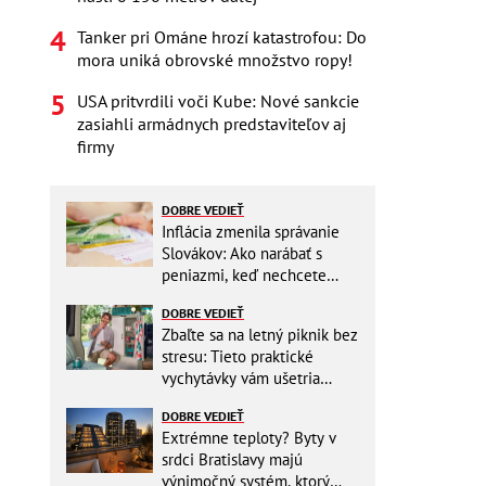
Tanker pri Ománe hrozí katastrofou: Do
mora uniká obrovské množstvo ropy!
USA pritvrdili voči Kube: Nové sankcie
zasiahli armádnych predstaviteľov aj
firmy
DOBRE VEDIEŤ
Inflácia zmenila správanie
Slovákov: Ako narábať s
peniazmi, keď nechcete
zbytočne riskovať?
DOBRE VEDIEŤ
Zbaľte sa na letný piknik bez
stresu: Tieto praktické
vychytávky vám ušetria
miesto v batohu!
DOBRE VEDIEŤ
Extrémne teploty? Byty v
srdci Bratislavy majú
výnimočný systém, ktorý