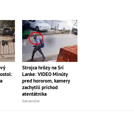
vý
Strojca hrôzy na Srí
ostol:
Lanke: VIDEO Minúty
ia
pred hororom, kamery
zachytili príchod
atentátnika
Zahraničné