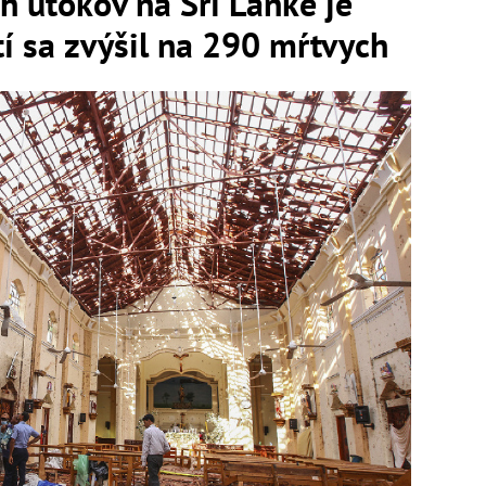
 útokov na Srí Lanke je
tí sa zvýšil na 290 mŕtvych