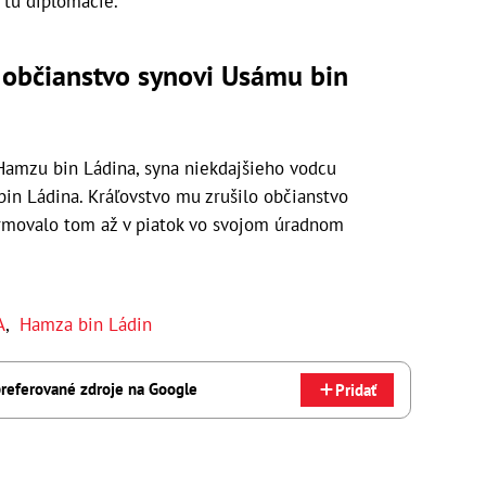
tu diplomacie. ​
 občianstvo synovi Usámu bin
 Hamzu bin Ládina, syna niekdajšieho vodcu
bin Ládina. Kráľovstvo mu zrušilo občianstvo
rmovalo tom až v piatok vo svojom úradnom
A
,
Hamza bin Ládin
referované zdroje na Google
Pridať