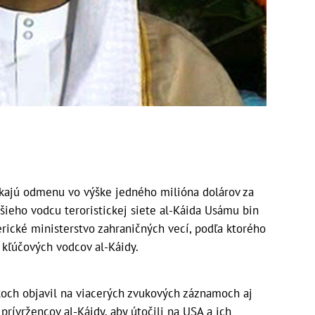
ajú odmenu vo výške jedného milióna dolárov za
šieho vodcu teroristickej siete al-Káida Usámu bin
rické ministerstvo zahraničných vecí, podľa ktorého
 kľúčových vodcov al-Káidy.
koch objavil na viacerých zvukových záznamoch aj
prívržencov al-Káidy, aby útočili na USA a ich