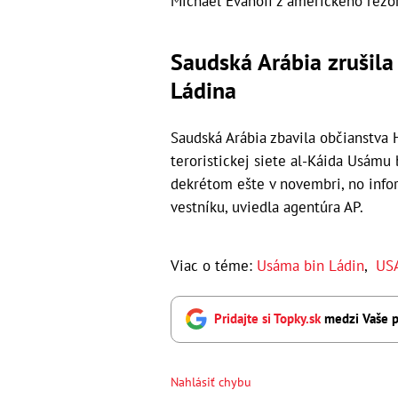
Michael Evanoff z amerického rezor
Saudská Arábia zrušila
Ládina
Saudská Arábia zbavila občianstva
teroristickej siete al-Káida Usámu 
dekrétom ešte v novembri, no info
vestníku, uviedla agentúra AP.
Viac o téme:
Usáma bin Ládin
,
US
Pridajte si Topky.sk
medzi Vaše p
Nahlásiť chybu