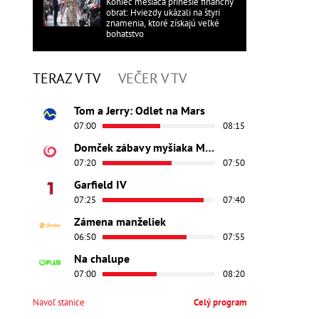
Koniec mesiaca prinesie finančný
obrat: Hviezdy ukázali na štyri
znamenia, ktoré získajú veľké
bohatstvo
TERAZ V TV
VEČER V TV
Tom a Jerry: Odlet na Mars
07:00
08:15
Domček zábavy myšiaka Mickeyho
07:20
07:50
Garfield IV
07:25
07:40
Zámena manželiek
06:50
07:55
Na chalupe
07:00
08:20
Navoľ stanice
Celý program