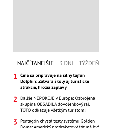
NAJČÍTANEJŠIE
3 DNI
TÝŽDEŇ
Čína sa pripravuje na silný tajfún
Dolphin: Zatvára školy aj turistické
atrakcie, hrozia záplavy
Ďalšie NEPOKOJE v Európe: Ozbrojená
skupina OBSADILA dovolenkový raj,
TOTO odkazuje všetkým turistom!
Pentagón chystá testy systému Golden
Dome: Americký protiraketový štít má byť