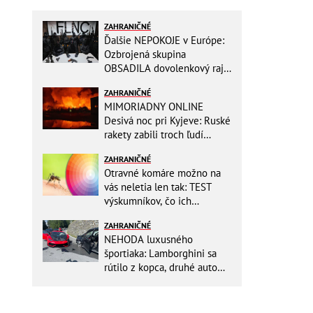
ZAHRANIČNÉ
Ďalšie NEPOKOJE v Európe:
Ozbrojená skupina
OBSADILA dovolenkový raj,
TOTO odkazuje všetkým
ZAHRANIČNÉ
turistom!
MIMORIADNY ONLINE
Desivá noc pri Kyjeve: Ruské
rakety zabili troch ľudí
vrátane dieťaťa, ozývali sa
ZAHRANIČNÉ
výbuchy
Otravné komáre možno na
vás neletia len tak: TEST
výskumníkov, čo ich
priťahujú najviac?
ZAHRANIČNÉ
NEHODA luxusného
športiaka: Lamborghini sa
rútilo z kopca, druhé auto
dopadlo po čelnej zrážke
horšie