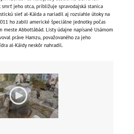
 smrť jeho otca, približuje spravodajská stanica
tickú sieť al-Káida a nariadil aj rozsiahle útoky na
011 ho zabili americké špeciálne jednotky počas
om meste Abbottábád. Listy údajne napísané Usámom
avoval práve Hamzu, považovaného za jeho
ídra al-Káidy neskôr nahradil.