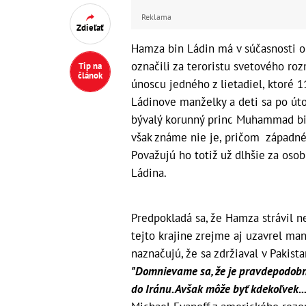
Reklama
Zdieľať
Hamza bin Ládin má v súčasnosti 
označili za teroristu svetového r
Tip na
článok
únoscu jedného z lietadiel, ktoré 
Ládinove manželky a deti sa po úto
bývalý korunný princ Muhammad bi
však známe nie je, pričom západné 
Považujú ho totiž už dlhšie za oso
Ládina.
Predpokladá sa, že Hamza strávil n
tejto krajine zrejme aj uzavrel m
naznačujú, že sa zdržiaval v Pakist
"Domnievame sa, že je pravdepodobne
do Iránu. Avšak môže byť kdekoľvek... 