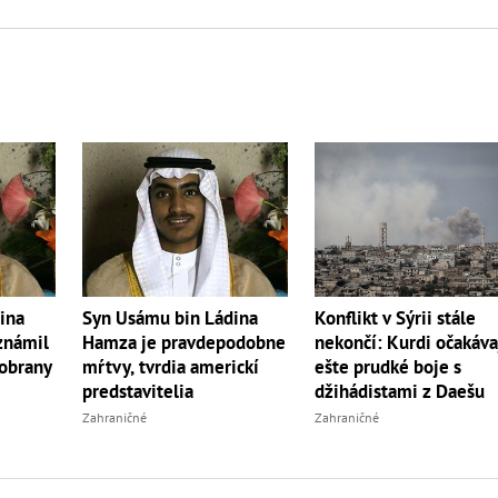
ina
Syn Usámu bin Ládina
Konflikt v Sýrii stále
známil
Hamza je pravdepodobne
nekončí: Kurdi očakáva
 obrany
mŕtvy, tvrdia americkí
ešte prudké boje s
predstavitelia
džihádistami z Daešu
Zahraničné
Zahraničné