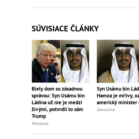
SÚVISIACE ČLÁNKY
Biely dom so zásadnou
Syn Usámu bin Lád
správou: Syn Usámu bin
Hamza je mŕtvy, o
Ládina už nie je medzi
americký minister
živými, potvrdil to sám
Zahraničné
Trump
Terorizmus