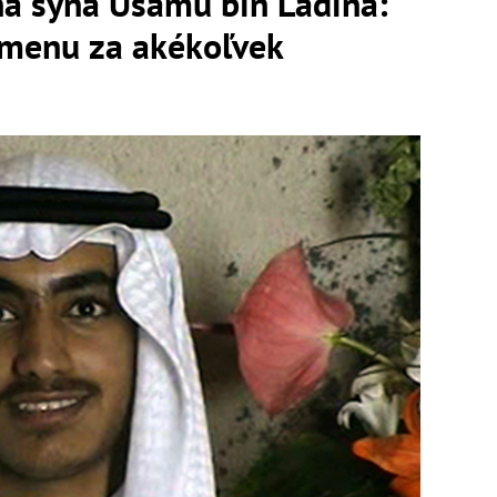
na syna Usámu bin Ládina:
menu za akékoľvek