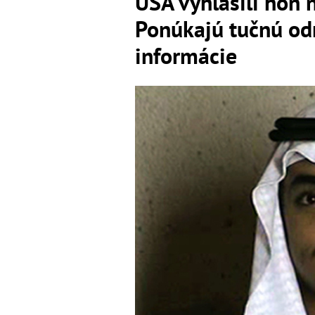
USA vyhlásili hon 
Ponúkajú tučnú od
informácie