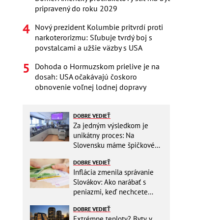
pripravený do roku 2029
Nový prezident Kolumbie pritvrdí proti
narkoterorizmu: Sľubuje tvrdý boj s
povstalcami a užšie väzby s USA
Dohoda o Hormuzskom prielive je na
dosah: USA očakávajú čoskoro
obnovenie voľnej lodnej dopravy
DOBRE VEDIEŤ
Za jedným výsledkom je
unikátny proces: Na
Slovensku máme špičkové
pracovisko
DOBRE VEDIEŤ
Inflácia zmenila správanie
Slovákov: Ako narábať s
peniazmi, keď nechcete
zbytočne riskovať?
DOBRE VEDIEŤ
Extrémne teploty? Byty v