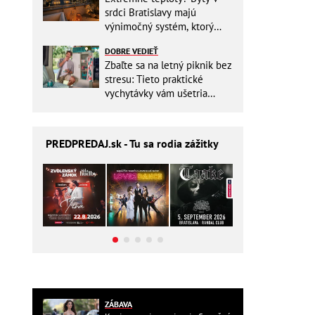
srdci Bratislavy majú
výnimočný systém, ktorý
ešte aj šetrí náklady
DOBRE VEDIEŤ
Zbaľte sa na letný piknik bez
stresu: Tieto praktické
vychytávky vám ušetria
miesto v batohu!
PREDPREDAJ
.sk - Tu sa rodia zážitky
ZÁBAVA