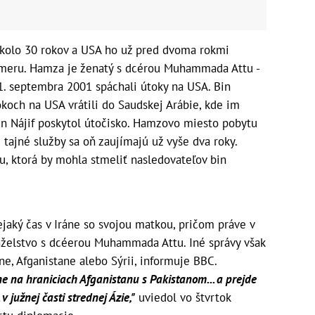
okolo 30 rokov a USA ho už pred dvoma rokmi
ozmeru. Hamza je ženatý s dcérou Muhammada Attu -
11. septembra 2001 spáchali útoky na USA. Bin
koch na USA vrátili do Saudskej Arábie, kde im
n Nájif poskytol útočisko. Hamzovo miesto pobytu
tajné služby sa oň zaujímajú už vyše dva roky.
bu, ktorá by mohla stmeliť nasledovateľov bin
ejaký čas v Iráne so svojou matkou, pričom práve v
anželstvo s dcéerou Muhammada Attu. Iné správy však
ane, Afganistane alebo Sýrii, informuje BBC.
 na hraniciach Afganistanu s Pakistanom... a prejde
v južnej časti strednej Ázie,"
uviedol vo štvrtok