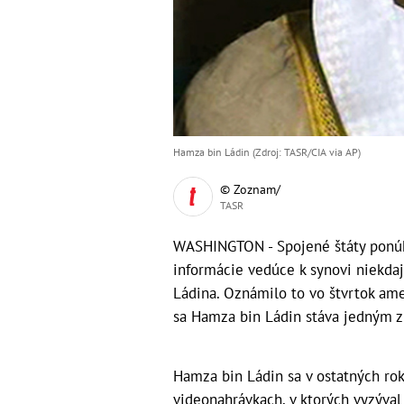
Hamza bin Ládin (Zdroj: TASR/CIA via AP)
© Zoznam/
TASR
WASHINGTON - Spojené štáty ponúk
informácie vedúce k synovi niekdaj
Ládina. Oznámilo to vo štvrtok ame
sa Hamza bin Ládin stáva jedným z
Hamza bin Ládin sa v ostatných ro
videonahrávkach, v ktorých vyzýval 