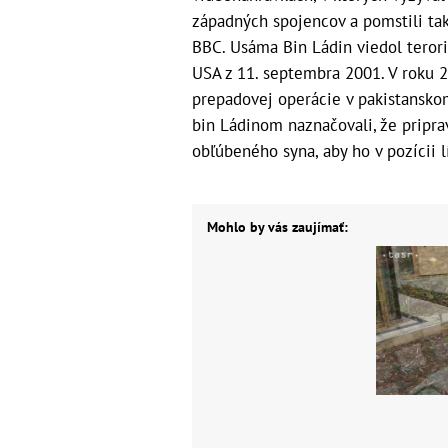
západných spojencov a pomstili tak
BBC. Usáma Bin Ládin viedol teroris
USA z 11. septembra 2001. V roku 2
prepadovej operácie v pakistansk
bin Ládinom naznačovali, že pripr
obľúbeného syna, aby ho v pozícii l
Mohlo by vás zaujímať: