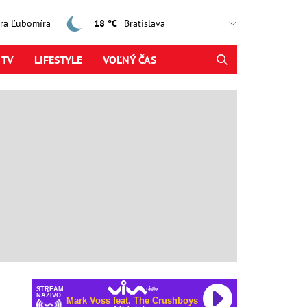
jtra Ľubomíra
18 °C
 TV
LIFESTYLE
VOĽNÝ ČAS
STREAM
NAŽIVO
Mark Voss feat. The Crushboys