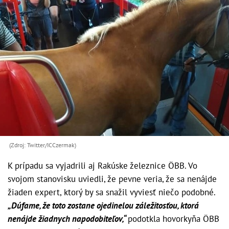
(Zdroj: Twitter/ICCzermak)
K prípadu sa vyjadrili aj Rakúske železnice ÖBB. Vo
svojom stanovisku uviedli, že pevne veria, že sa nenájde
žiaden expert, ktorý by sa snažil vyviesť niečo podobné.
„Dúfame, že toto zostane ojedinelou záležitosťou, ktorá
nenájde žiadnych napodobiteľov,“
podotkla hovorkyňa ÖBB