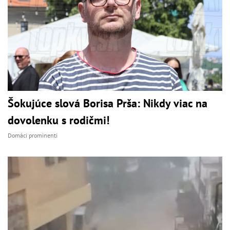
Šokujúce slová Borisa Prša: Nikdy viac na
dovolenku s rodičmi!
Domáci prominenti