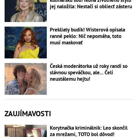
jej naložila: Nestačí si obliecť zásteru
Prekliaty budík! Wisterová opísala
ranné peklo: Nič nepomáha, toto
musí maskovať
Česká moderátorka už roky randí so
slávnou speváčkou, ale... Čelí
neustálemu hejtu!
ZAUJÍMAVOSTI
Korytnačka kriminálnik: Leo skončil
za mrežami, TOTO bol dôvod!