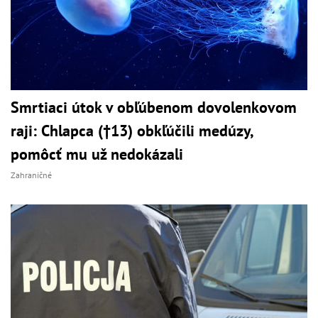
Smrtiaci útok v obľúbenom dovolenkovom
raji: Chlapca (†13) obkľúčili medúzy,
pomôcť mu už nedokázali
Zahraničné