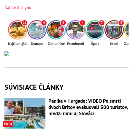
Nahlásiť chybu
16
4
6
4
7
3
Najčítanejšie
Domáce
Zahraničné
Prominenti
Šport
Krimi
Zaují
SÚVISIACE ČLÁNKY
Panika v Hurgade: VIDEO Po smrti
dvoch Britov evakuovali 300 turistov,
medzi nimi aj Slováci
FOTO