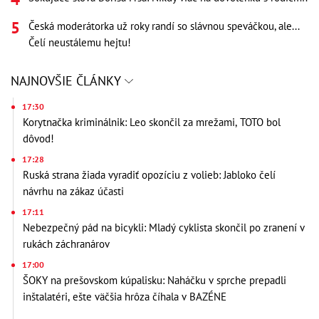
Česká moderátorka už roky randí so slávnou speváčkou, ale...
Čelí neustálemu hejtu!
NAJNOVŠIE ČLÁNKY
17:30
Korytnačka kriminálnik: Leo skončil za mrežami, TOTO bol
dôvod!
17:28
Ruská strana žiada vyradiť opozíciu z volieb: Jabloko čelí
návrhu na zákaz účasti
17:11
Nebezpečný pád na bicykli: Mladý cyklista skončil po zranení v
rukách záchranárov
17:00
ŠOKY na prešovskom kúpalisku: Naháčku v sprche prepadli
inštalatéri, ešte väčšia hrôza číhala v BAZÉNE