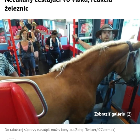
železníc
Zobraziť galériu
(2)
Do rakúskej súpravy nastúpil muž s kobylou (Zdroj: Twitter/ICCzermak)