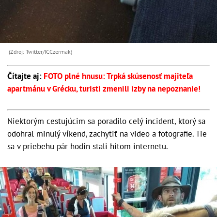
(Zdroj: Twitter/ICCzermak)
Čítajte aj:
FOTO plné hnusu: Trpká skúsenosť majiteľa
apartmánu v Grécku, turisti zmenili izby na nepoznanie!
Niektorým cestujúcim sa poradilo celý incident, ktorý sa
odohral minulý víkend, zachytiť na video a fotografie. Tie
sa v priebehu pár hodín stali hitom internetu.