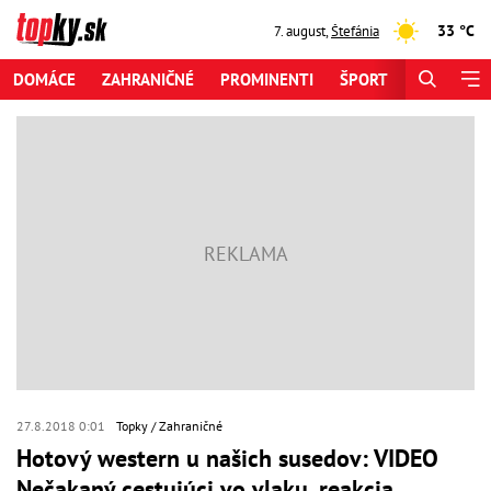
33 °C
7. august
,
Štefánia
DOMÁCE
ZAHRANIČNÉ
PROMINENTI
ŠPORT
ZAUJÍMAV
27.8.2018 0:01
Topky
Zahraničné
Hotový western u našich susedov: VIDEO
Nečakaný cestujúci vo vlaku, reakcia