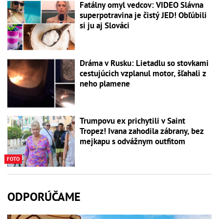
Fatálny omyl vedcov: VIDEO Slávna
superpotravina je čistý JED! Obľúbili
si ju aj Slováci
Dráma v Rusku: Lietadlu so stovkami
cestujúcich vzplanul motor, šľahali z
neho plamene
Trumpovu ex prichytili v Saint
Tropez! Ivana zahodila zábrany, bez
mejkapu s odvážnym outfitom
FOTO
ODPORÚČAME