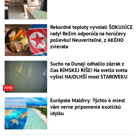
Rekordné teploty vyvolali ŠOKUJÚCE
rady! Režim odporúča na horúčavy
polievku! Neuveriteľné, z AKÉHO
zvierata
Sucho na Dunaji odhalilo zázrak z
čias RÍMSKEJ RÍŠE! Na svetlo sveta
vyšiel NAJDLHŠÍ most STAROVEKU
FOTO
Európske Maldivy: Týchto 6 miest
vám verne pripomenie exotickú
idylku