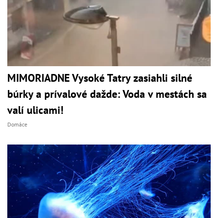
MIMORIADNE Vysoké Tatry zasiahli silné
búrky a prívalové dažde: Voda v mestách sa
valí ulicami!
Domáce