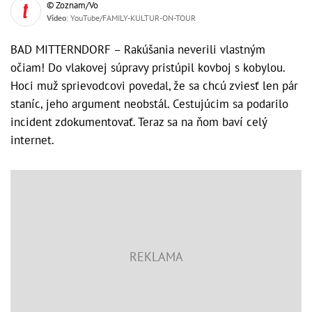
© Zoznam/Vo
Video
: YouTube/FAMILY-KULTUR-ON-TOUR
BAD MITTERNDORF – Rakúšania neverili vlastným
očiam! Do vlakovej súpravy pristúpil kovboj s kobylou.
Hoci muž sprievodcovi povedal, že sa chcú zviesť len pár
staníc, jeho argument neobstál. Cestujúcim sa podarilo
incident zdokumentovať. Teraz sa na ňom baví celý
internet.