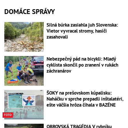
DOMÁCE SPRÁVY
Silná búrka zasiahla juh Slovenska:
Vietor vyvracal stromy, hasiči
zasahovali
Nebezpečný pád na bicykli: Mladý
cyklista skončil po zranení v rukách
záchranárov
ŠOKY na prešovskom kúpalisku:
Naháčku v sprche prepadli inštalatéri,
ešte väčšia hrôza číhala v BAZÉNE
FOTO
OBROVSKÁ TRAGÉDIA V rybníku