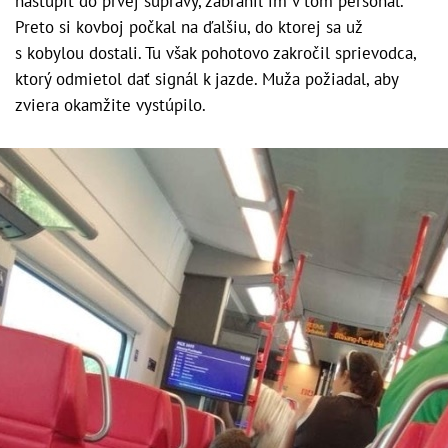
nastúpiť do prvej súpravy, zabránil im v tom personál.
Preto si kovboj počkal na ďalšiu, do ktorej sa už
s kobylou dostali. Tu však pohotovo zakročil sprievodca,
ktorý odmietol dať signál k jazde. Muža požiadal, aby
zviera okamžite vystúpilo.