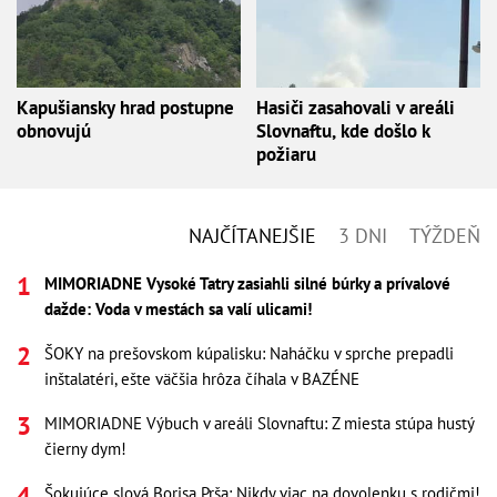
Kapušiansky hrad postupne
Hasiči zasahovali v areáli
obnovujú
Slovnaftu, kde došlo k
požiaru
NAJČÍTANEJŠIE
3 DNI
TÝŽDEŇ
MIMORIADNE Vysoké Tatry zasiahli silné búrky a prívalové
dažde: Voda v mestách sa valí ulicami!
ŠOKY na prešovskom kúpalisku: Naháčku v sprche prepadli
inštalatéri, ešte väčšia hrôza číhala v BAZÉNE
MIMORIADNE Výbuch v areáli Slovnaftu: Z miesta stúpa hustý
čierny dym!
Šokujúce slová Borisa Prša: Nikdy viac na dovolenku s rodičmi!