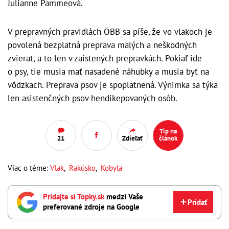
Julianne Pammeová.
V prepravných pravidlách ÖBB sa píše, že vo vlakoch je
povolená bezplatná preprava malých a neškodných
zvierat, a to len v zaistených prepravkách. Pokiaľ ide
o psy, tie musia mať nasadené náhubky a musia byť na
vôdzkach. Preprava psov je spoplatnená. Výnimka sa týka
len asistenčných psov hendikepovaných osôb.
Tip na
21
Zdieľať
článok
Viac o téme:
Vlak
,
Rakúsko
,
Kobyla
Pridajte si Topky.sk
medzi Vaše
Pridať
preferované zdroje na Google