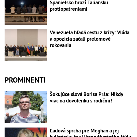
Španielsko hrozí Taliansku
protiopatreniami
Venezuela hľadá cestu z krízy: Vláda
a opozícia začali prelomové
rokovania
PROMINENTI
Šokujúce slová Borisa Prša: Nikdy
viac na dovolenku s rodičmi!
Ľadová sprcha pre Meghan a jej
kulinársku šou! Ikona životného štýlu