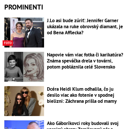
PROMINENTI
J.Lo asi bude zúriť: Jennifer Garner
ukázala na ruke obrovský diamant, je
od Bena Afflecka?
FOTO
Napovie vám viac fotka či karikatúra?
Známa speváčka drela v továrni,
potom pobláznila celé Slovensko
Dcéra Heidi Klum odhalila, čo ju
desilo viac ako fotenie v spodnej
bielizni: Záchrana prišla od mamy
Ako Gáboríkovci roky budovali svoj