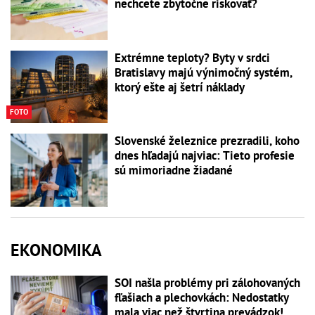
nechcete zbytočne riskovať?
Extrémne teploty? Byty v srdci
Bratislavy majú výnimočný systém,
ktorý ešte aj šetrí náklady
FOTO
Slovenské železnice prezradili, koho
dnes hľadajú najviac: Tieto profesie
sú mimoriadne žiadané
EKONOMIKA
SOI našla problémy pri zálohovaných
fľašiach a plechovkách: Nedostatky
mala viac než štvrtina prevádzok!