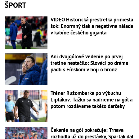
ŠPORT
VIDEO Historická prestrelka priniesla
šok: Enormný tlak a negatívna nálada
v kabíne českého giganta
Ani dvojgólové vedenie po prvej
tretine nestačilo: Slováci po dráme
padli s Fínskom v boji o bronz
Tréner Ružomberka po výbuchu
Liptákov: Ťažko sa nadrieme na gól a
potom rozdávame takéto darčeky
Čakanie na gól pokračuje: Trnava
rozhodla už do prestávky, Spartak dal