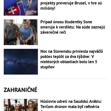
projekty preveruje Brusel, v hre sú
milióny!
Prípad únosu študentky Sone
smeruje k verdiktu: Na súde zaznejú
záverečné reči
Noc na Slovensku priniesla najväčší
pokles teplôt za dva týždne: V
niektorých oblastiach bolo len 5
stupňov
ZAHRANIČNÉ
Húsíovia udreli na Saudskú Arábiu:
Terčom dronov mala byť rafinéria