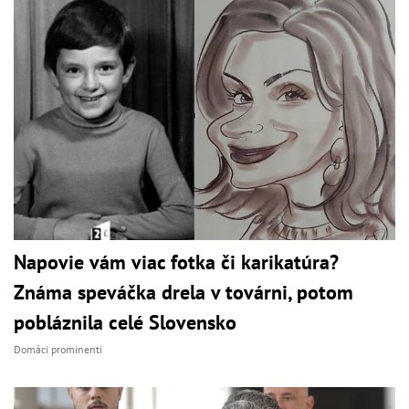
Napovie vám viac fotka či karikatúra?
Známa speváčka drela v továrni, potom
pobláznila celé Slovensko
Domáci prominenti