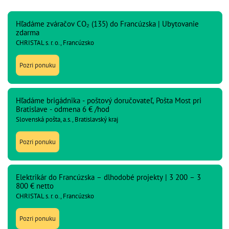
Hľadáme zváračov CO₂ (135) do Francúzska | Ubytovanie
zdarma
CHRISTAL s. r. o., Francúzsko
Pozri ponuku
Hľadáme brigádnika - poštový doručovateľ, Pošta Most pri
Bratislave - odmena 6 € /hod
Slovenská pošta, a.s., Bratislavský kraj
Pozri ponuku
Elektrikár do Francúzska – dlhodobé projekty | 3 200 – 3
800 € netto
CHRISTAL s. r. o., Francúzsko
Pozri ponuku