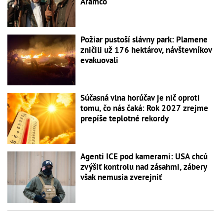
Aramco
Požiar pustoší slávny park: Plamene
zničili už 176 hektárov, návštevníkov
evakuovali
Súčasná vlna horúčav je nič oproti
tomu, čo nás čaká: Rok 2027 zrejme
prepíše teplotné rekordy
Agenti ICE pod kamerami: USA chcú
zvýšiť kontrolu nad zásahmi, zábery
však nemusia zverejniť