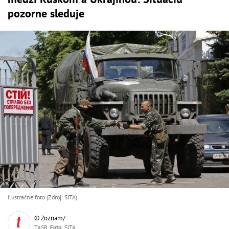
pozorne sleduje
Ilustračné foto (Zdroj: SITA)
© Zoznam/
TASR,
Foto
: SITA