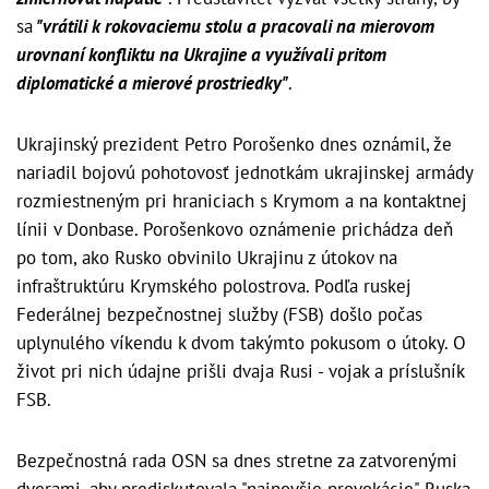
sa
"vrátili k rokovaciemu stolu a pracovali na mierovom
urovnaní konfliktu na Ukrajine a využívali pritom
diplomatické a mierové prostriedky"
.
Ukrajinský prezident Petro Porošenko dnes oznámil, že
nariadil bojovú pohotovosť jednotkám ukrajinskej armády
rozmiestneným pri hraniciach s Krymom a na kontaktnej
línii v Donbase. Porošenkovo oznámenie prichádza deň
po tom, ako Rusko obvinilo Ukrajinu z útokov na
infraštruktúru Krymského polostrova. Podľa ruskej
Federálnej bezpečnostnej služby (FSB) došlo počas
uplynulého víkendu k dvom takýmto pokusom o útoky. O
život pri nich údajne prišli dvaja Rusi - vojak a príslušník
FSB.
Bezpečnostná rada OSN sa dnes stretne za zatvorenými