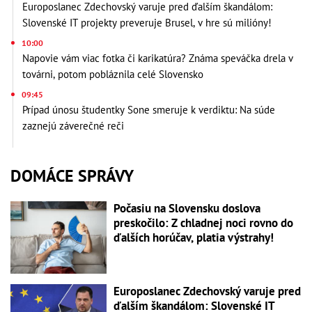
Europoslanec Zdechovský varuje pred ďalším škandálom:
Slovenské IT projekty preveruje Brusel, v hre sú milióny!
10:00
Napovie vám viac fotka či karikatúra? Známa speváčka drela v
továrni, potom pobláznila celé Slovensko
09:45
Prípad únosu študentky Sone smeruje k verdiktu: Na súde
zaznejú záverečné reči
DOMÁCE SPRÁVY
Počasiu na Slovensku doslova
preskočilo: Z chladnej noci rovno do
ďalších horúčav, platia výstrahy!
Europoslanec Zdechovský varuje pred
ďalším škandálom: Slovenské IT