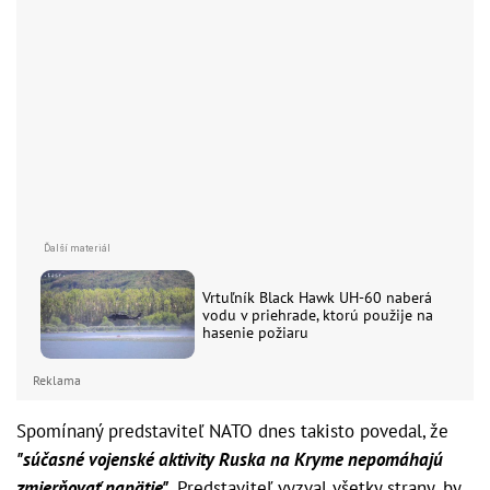
Vrtuľník Black Hawk UH-60 naberá
vodu v priehrade, ktorú použije na
hasenie požiaru
Reklama
Spomínaný predstaviteľ NATO dnes takisto povedal, že
"súčasné vojenské aktivity Ruska na Kryme nepomáhajú
zmierňovať napätie"
. Predstaviteľ vyzval všetky strany, by