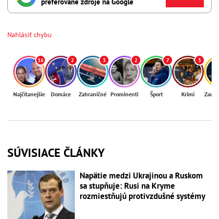
preferované zdroje na Google
Nahlásiť chybu
16
2
3
2
7
3
Najčítanejšie
Domáce
Zahraničné
Prominenti
Šport
Krimi
Zaují
SÚVISIACE ČLÁNKY
Napätie medzi Ukrajinou a Ruskom
sa stupňuje: Rusi na Kryme
rozmiestňujú protivzdušné systémy