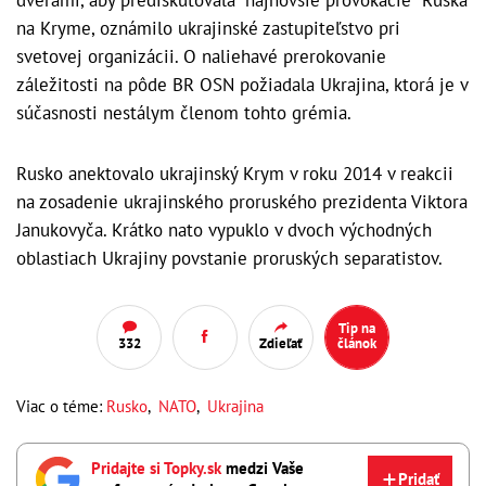
dverami, aby prediskutovala "najnovšie provokácie" Ruska
na Kryme, oznámilo ukrajinské zastupiteľstvo pri
svetovej organizácii. O naliehavé prerokovanie
záležitosti na pôde BR OSN požiadala Ukrajina, ktorá je v
súčasnosti nestálym členom tohto grémia.
Rusko anektovalo ukrajinský Krym v roku 2014 v reakcii
na zosadenie ukrajinského proruského prezidenta Viktora
Janukovyča. Krátko nato vypuklo v dvoch východných
oblastiach Ukrajiny povstanie proruských separatistov.
Tip na
332
Zdieľať
článok
Viac o téme:
Rusko
,
NATO
,
Ukrajina
Pridajte si Topky.sk
medzi Vaše
Pridať