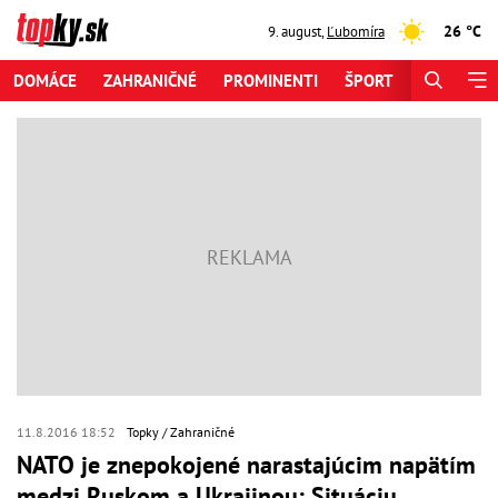
26 °C
9. august
,
Ľubomíra
DOMÁCE
ZAHRANIČNÉ
PROMINENTI
ŠPORT
ZAUJÍMAV
11.8.2016 18:52
Topky
Zahraničné
NATO je znepokojené narastajúcim napätím
medzi Ruskom a Ukrajinou: Situáciu