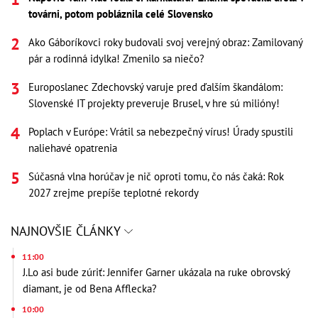
továrni, potom pobláznila celé Slovensko
Ako Gáboríkovci roky budovali svoj verejný obraz: Zamilovaný
pár a rodinná idylka! Zmenilo sa niečo?
Europoslanec Zdechovský varuje pred ďalším škandálom:
Slovenské IT projekty preveruje Brusel, v hre sú milióny!
Poplach v Európe: Vrátil sa nebezpečný vírus! Úrady spustili
naliehavé opatrenia
Súčasná vlna horúčav je nič oproti tomu, čo nás čaká: Rok
2027 zrejme prepíše teplotné rekordy
NAJNOVŠIE ČLÁNKY
11:00
J.Lo asi bude zúriť: Jennifer Garner ukázala na ruke obrovský
diamant, je od Bena Afflecka?
10:00