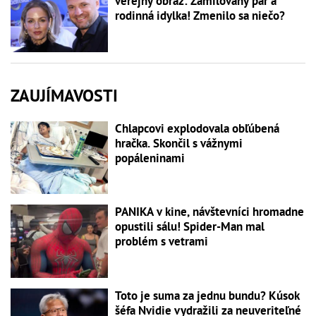
verejný obraz: Zamilovaný pár a
rodinná idylka! Zmenilo sa niečo?
ZAUJÍMAVOSTI
Chlapcovi explodovala obľúbená
hračka. Skončil s vážnymi
popáleninami
PANIKA v kine, návštevníci hromadne
opustili sálu! Spider-Man mal
problém s vetrami
Toto je suma za jednu bundu? Kúsok
šéfa Nvidie vydražili za neuveriteľné