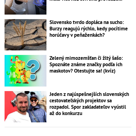
Slovensko tvrdo dopláca na sucho:
Burzy reagujú rýchlo, kedy pocítime
horúčavy v peňaženkách?
Zelený mimozemšťan či žltý šašo:
Spoznáte známe značky podľa ich
maskotov? Otestujte sa! (kvíz)
Jeden z najúspešnejších slovenských
cestovateľských projektov sa
rozpadol. Spor zakladateľov vyústil
až do konkurzu