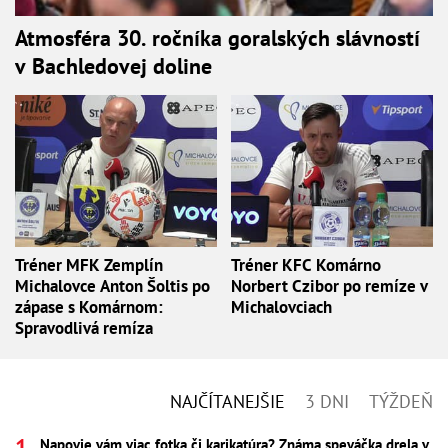
Atmosféra 30. ročníka goralských slávností
v Bachledovej doline
Tréner MFK Zemplín
Tréner KFC Komárno
Michalovce Anton Šoltis po
Norbert Czibor po remíze v
zápase s Komárnom:
Michalovciach
Spravodlivá remíza
NAJČÍTANEJŠIE
3 DNI
TÝŽDEŇ
Napovie vám viac fotka či karikatúra? Známa speváčka drela v