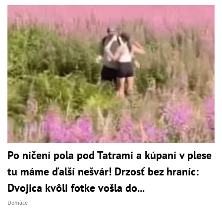
Po ničení pola pod Tatrami a kúpaní v plese
tu máme ďalší nešvár! Drzosť bez hraníc:
Dvojica kvôli fotke vošla do...
Domáce