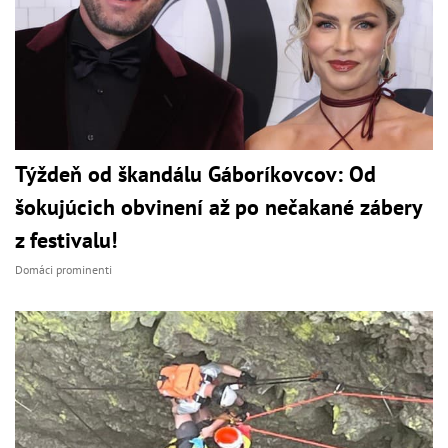
Týždeň od škandálu Gáboríkovcov: Od
šokujúcich obvinení až po nečakané zábery
z festivalu!
Domáci prominenti