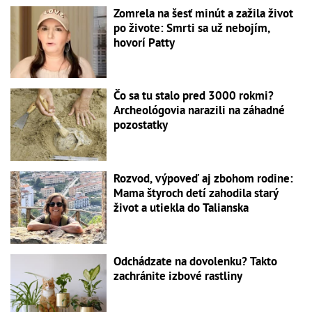
Zomrela na šesť minút a zažila život
po živote: Smrti sa už nebojím,
hovorí Patty
Čo sa tu stalo pred 3000 rokmi?
Archeológovia narazili na záhadné
pozostatky
Rozvod, výpoveď aj zbohom rodine:
Mama štyroch detí zahodila starý
život a utiekla do Talianska
Odchádzate na dovolenku? Takto
zachránite izbové rastliny