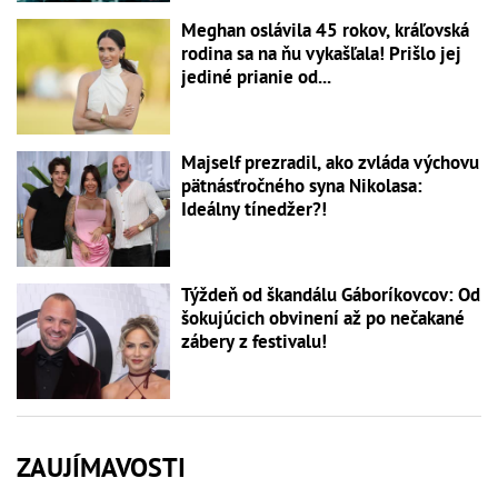
Meghan oslávila 45 rokov, kráľovská
rodina sa na ňu vykašľala! Prišlo jej
jediné prianie od...
Majself prezradil, ako zvláda výchovu
pätnásťročného syna Nikolasa:
Ideálny tínedžer?!
Týždeň od škandálu Gáboríkovcov: Od
šokujúcich obvinení až po nečakané
zábery z festivalu!
ZAUJÍMAVOSTI