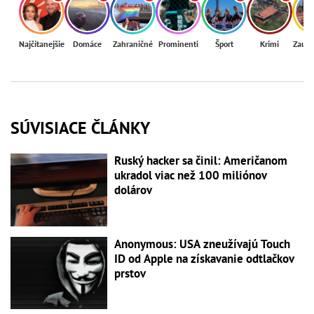
Najčítanejšie
Domáce
Zahraničné
Prominenti
Šport
Krimi
Zaují
SÚVISIACE ČLÁNKY
Ruský hacker sa činil: Američanom
ukradol viac než 100 miliónov
dolárov
Anonymous: USA zneužívajú Touch
ID od Apple na získavanie odtlačkov
prstov