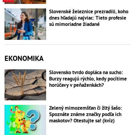
Slovenské železnice prezradili, koho
dnes hľadajú najviac: Tieto profesie
sú mimoriadne žiadané
EKONOMIKA
Slovensko tvrdo dopláca na sucho:
Burzy reagujú rýchlo, kedy pocítime
horúčavy v peňaženkách?
Zelený mimozemšťan či žltý šašo:
Spoznáte známe značky podľa ich
maskotov? Otestujte sa! (kvíz)