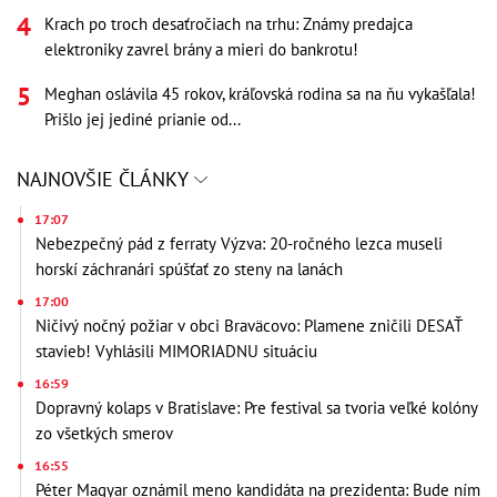
Krach po troch desaťročiach na trhu: Známy predajca
elektroniky zavrel brány a mieri do bankrotu!
Meghan oslávila 45 rokov, kráľovská rodina sa na ňu vykašľala!
Prišlo jej jediné prianie od...
NAJNOVŠIE ČLÁNKY
17:07
Nebezpečný pád z ferraty Výzva: 20-ročného lezca museli
horskí záchranári spúšťať zo steny na lanách
17:00
Ničivý nočný požiar v obci Braväcovo: Plamene zničili DESAŤ
stavieb! Vyhlásili MIMORIADNU situáciu
16:59
Dopravný kolaps v Bratislave: Pre festival sa tvoria veľké kolóny
zo všetkých smerov
16:55
Péter Magyar oznámil meno kandidáta na prezidenta: Bude ním