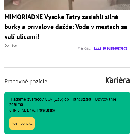
MIMORIADNE Vysoké Tatry zasiahli silné
búrky a prívalové dažde: Voda v mestách sa
valí ulicami!
Domáce
Pracovné pozície
Hľadáme zváračov CO₂ (135) do Francúzska | Ubytovanie
zdarma
CHRISTAL s. r. o., Francúzsko
Pozri ponuku