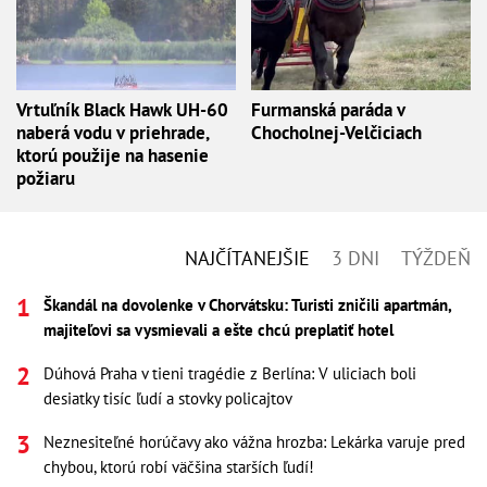
Vrtuľník Black Hawk UH-60
Furmanská paráda v
naberá vodu v priehrade,
Chocholnej-Velčiciach
ktorú použije na hasenie
požiaru
NAJČÍTANEJŠIE
3 DNI
TÝŽDEŇ
Škandál na dovolenke v Chorvátsku: Turisti zničili apartmán,
majiteľovi sa vysmievali a ešte chcú preplatiť hotel
Dúhová Praha v tieni tragédie z Berlína: V uliciach boli
desiatky tisíc ľudí a stovky policajtov
Neznesiteľné horúčavy ako vážna hrozba: Lekárka varuje pred
chybou, ktorú robí väčšina starších ľudí!