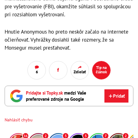
pre vyšetrovanie (FBI), okamžite súhlasil so spoluprácou
pri rozsiahlom vyšetrovaní.
Hnutie Anonymous ho preto neskôr začalo na internete
očierňovať. Vyhrážky dosiahli také rozmery, že sa
Monsegur musel presťahovať.
Tip na
6
Zdieľať
článok
Pridajte si Topky.sk
medzi Vaše
Pridať
preferované zdroje na Google
Nahlásiť chybu
16
2
3
3
7
2