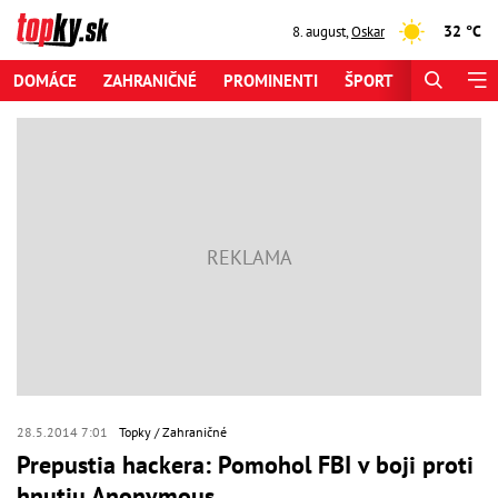
32 °C
8. august
,
Oskar
DOMÁCE
ZAHRANIČNÉ
PROMINENTI
ŠPORT
ZAUJÍMAV
28.5.2014 7:01
Topky
Zahraničné
Prepustia hackera: Pomohol FBI v boji proti
hnutiu Anonymous