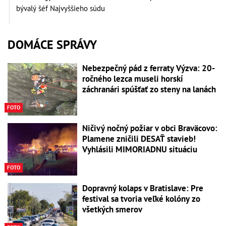
bývalý šéf Najvyššieho súdu
DOMÁCE SPRÁVY
Nebezpečný pád z ferraty Výzva: 20-
ročného lezca museli horskí
záchranári spúšťať zo steny na lanách
FOTO
Ničivý nočný požiar v obci Braväcovo:
Plamene zničili DESAŤ stavieb!
Vyhlásili MIMORIADNU situáciu
FOTO
Dopravný kolaps v Bratislave: Pre
festival sa tvoria veľké kolóny zo
všetkých smerov