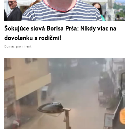
Šokujúce slová Borisa Prša: Nikdy viac na
dovolenku s rodičmi!
Domáci prominenti