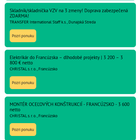
Skladník/skladníčka VZV na 3 zmeny! Doprava zabezpečená
ZDARMA!
TRANSFER International Staff k.s., Dunajská Streda
Pozri ponuku
Elektrikár do Francúzska – dlhodobé projekty | 3 200 – 3
800 € netto
CHRISTAL s. r. o., Francúzsko
Pozri ponuku
MONTÉR OCEĽOVÝCH KONŠTRUKCIÍ - FRANCÚZSKO - 3 600
netto
CHRISTAL s. r. o., Francúzsko
Pozri ponuku