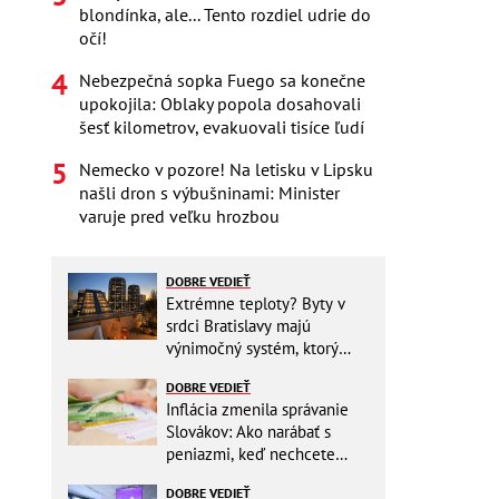
blondínka, ale... Tento rozdiel udrie do
očí!
Nebezpečná sopka Fuego sa konečne
upokojila: Oblaky popola dosahovali
šesť kilometrov, evakuovali tisíce ľudí
Nemecko v pozore! Na letisku v Lipsku
našli dron s výbušninami: Minister
varuje pred veľku hrozbou
DOBRE VEDIEŤ
Extrémne teploty? Byty v
srdci Bratislavy majú
výnimočný systém, ktorý
ešte aj šetrí náklady
DOBRE VEDIEŤ
Inflácia zmenila správanie
Slovákov: Ako narábať s
peniazmi, keď nechcete
zbytočne riskovať?
DOBRE VEDIEŤ