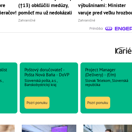
pre
(†13) obkľúčili medúzy,
výbušninami: Minister
ieračov!
pomôcť mu už nedokázali
varuje pred veľku hrozbo
Zahraničné
Zahraničné
list
Poštový doručovateľ -
Project Manager
Pošta Nová Baňa - DoVP
(Delivery) - (f/m)
.,
Slovenská pošta, a.s.,
Slovak Telekom, Slovenská
Banskobystrický kraj
republika
Pozri ponuku
Pozri ponuku