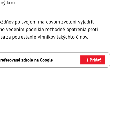
jný krok.
týždňov po svojom marcovom zvolení vyjadril
jeho vedením podnikla rozhodné opatrenia proti
 sa za potrestanie vinníkov takýchto činov.
referované zdroje na Google
Pridať