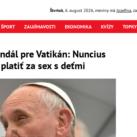
Štvrtok
,
6. august
2026
,
meniny má
Jozefína
, z
ŠPORT
ZAUJÍMAVOSTI
EKONOMIKA
KVÍZY
TOPKY
andál pre Vatikán: Nuncius
platiť za sex s deťmi