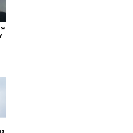
 sa
y
n s