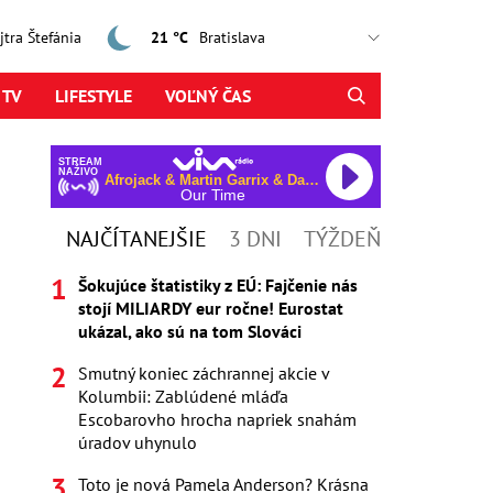
ajtra Štefánia
21 °C
 TV
LIFESTYLE
VOĽNÝ ČAS
STREAM
NAŽIVO
Afrojack & Martin Garrix & David Guetta & Amél
Our Time
NAJČÍTANEJŠIE
3 DNI
TÝŽDEŇ
Šokujúce štatistiky z EÚ: Fajčenie nás
stojí MILIARDY eur ročne! Eurostat
ukázal, ako sú na tom Slováci
Smutný koniec záchrannej akcie v
Kolumbii: Zablúdené mláďa
Escobarovho hrocha napriek snahám
úradov uhynulo
Toto je nová Pamela Anderson? Krásna