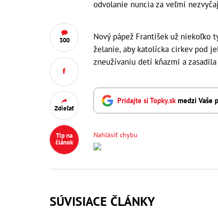
odvolanie nuncia za veľmi nezvyča
Nový pápež František už niekoľko 
300
želanie, aby katolícka cirkev pod 
zneužívaniu detí kňazmi a zasadila
Pridajte si Topky.sk
medzi Vaše p
Zdieľať
Nahlásiť chybu
Tip na
článok
SÚVISIACE ČLÁNKY