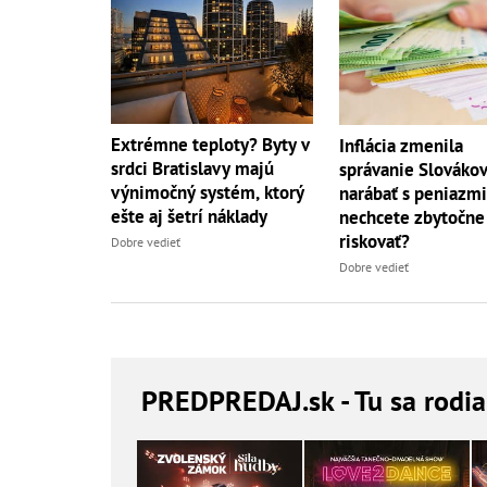
Extrémne teploty? Byty v
Inflácia zmenila
srdci Bratislavy majú
správanie Slovákov
výnimočný systém, ktorý
narábať s peniazmi
ešte aj šetrí náklady
nechcete zbytočne
riskovať?
Dobre vedieť
Dobre vedieť
PREDPREDAJ
.sk - Tu sa rodi