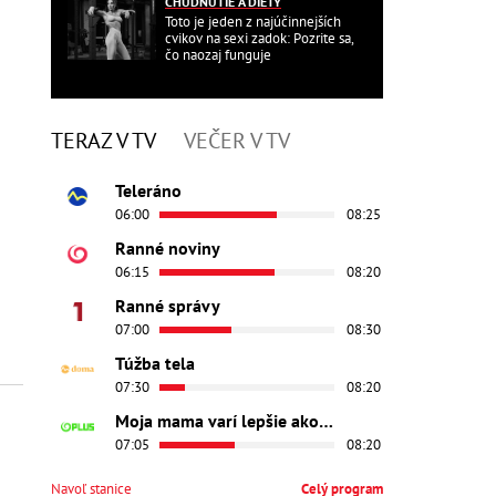
CHUDNUTIE A DIÉTY
Toto je jeden z najúčinnejších
cvikov na sexi zadok: Pozrite sa,
čo naozaj funguje
TERAZ V TV
VEČER V TV
Teleráno
06:00
08:25
Ranné noviny
06:15
08:20
Ranné správy
07:00
08:30
Túžba tela
07:30
08:20
Moja mama varí lepšie ako tvoja
07:05
08:20
Navoľ stanice
Celý program