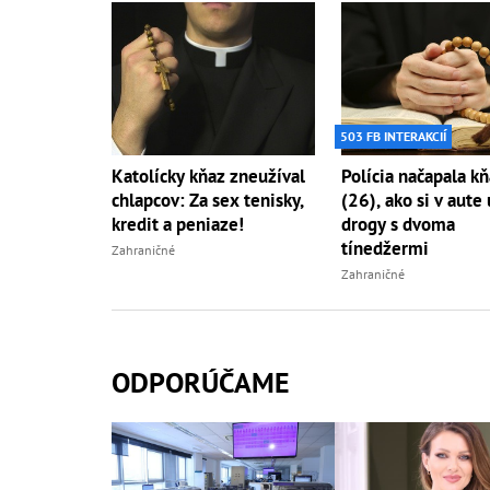
503 FB INTERAKCIÍ
Katolícky kňaz zneužíval
Polícia načapala k
chlapcov: Za sex tenisky,
(26), ako si v aute 
kredit a peniaze!
drogy s dvoma
tínedžermi
Zahraničné
Zahraničné
ODPORÚČAME