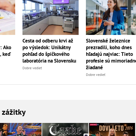
Cesta od odberu krvi až
Slovenské železnice
: Ako
po výsledok: Unikátny
prezradili, koho dnes
, keď
pohľad do špičkového
hľadajú najviac: Tieto
laboratória na Slovensku
profesie sú mimoriadn
žiadané
Dobre vedieť
Dobre vedieť
a zážitky