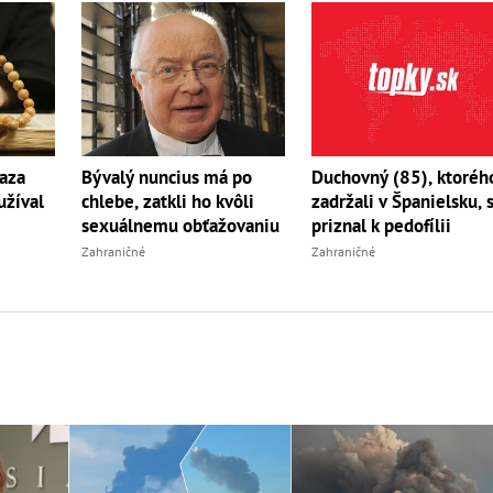
ňaza
Bývalý nuncius má po
Duchovný (85), ktoréh
užíval
chlebe, zatkli ho kvôli
zadržali v Španielsku, 
sexuálnemu obťažovaniu
priznal k pedofílii
Zahraničné
Zahraničné