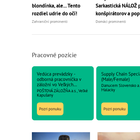
blondínka, ale... Tento
Sarkastická NÁLOŽ 
rozdiel udrie do očí!
konšpirátorov a pop
Zahraniční prominenti
Domáci prominenti
Pracovné pozície
Vedúca prevádzky -
Supply Chain Specia
odborná pracovníčka v
(Male/Female)
záložni vo Veľkých
Danucem Slovensko a.s
Kapušanoch
Malacky
POŠTOVÁ ZÁLOŽŇA a.s., Veľké
Kapušany
Pozri ponuku
Pozri ponuku