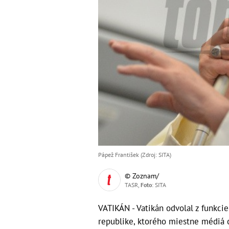
Pápež František (Zdroj: SITA)
© Zoznam/
TASR,
Foto
: SITA
VATIKÁN - Vatikán odvolal z funkci
republike, ktorého miestne médiá o