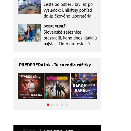
Cesta od odberu krvi až po
výsledok: Unikátny pohľad
do špičkového laboratória na
Slovensku
DOBRE VEDIEŤ
Slovenské železnice
prezradili, koho dnes hľadajú
najviac: Tieto profesie sú
mimoriadne žiadané
PREDPREDAJ
.sk - Tu sa rodia zážitky