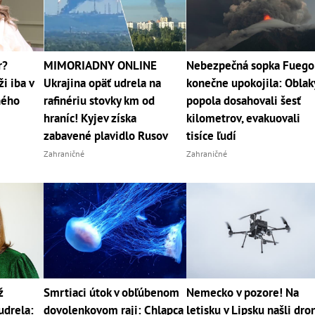
r?
MIMORIADNY ONLINE
Nebezpečná sopka Fuego
i iba v
Ukrajina opäť udrela na
konečne upokojila: Oblak
jného
rafinériu stovky km od
popola dosahovali šesť
hraníc! Kyjev získa
kilometrov, evakuovali
zabavené plavidlo Rusov
tisíce ľudí
Zahraničné
Zahraničné
ž
Smrtiaci útok v obľúbenom
Nemecko v pozore! Na
udrela:
dovolenkovom raji: Chlapca
letisku v Lipsku našli dro