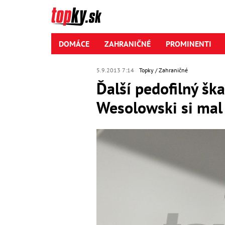
DOMÁCE
ZAHRANIČNÉ
PROMINENTI
5.9.2013 7:14
Topky
Zahraničné
Ďalší pedofilný šk
Wesolowski si mal 