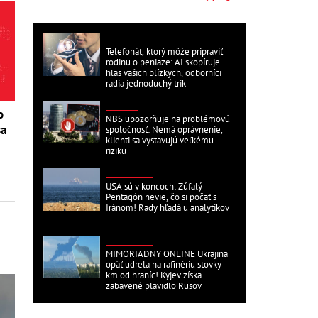
DOMÁCE
Telefonát, ktorý môže pripraviť
rodinu o peniaze: AI skopíruje
hlas vašich blízkych, odborníci
radia jednoduchý trik
DOMÁCE
o
NBS upozorňuje na problémovú
sa
spoločnosť: Nemá oprávnenie,
klienti sa vystavujú veľkému
riziku
ZAHRANIČNÉ
USA sú v koncoch: Zúfalý
Pentagón nevie, čo si počať s
Iránom! Rady hľadá u analytikov
ZAHRANIČNÉ
MIMORIADNY ONLINE Ukrajina
opäť udrela na rafinériu stovky
km od hraníc! Kyjev získa
zabavené plavidlo Rusov