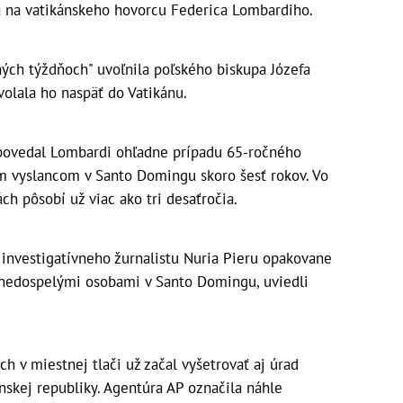
a na vatikánskeho hovorcu Federica Lombardiho.
ných týždňoch" uvoľnila poľského biskupa Józefa
olala ho naspäť do Vatikánu.
ovedal Lombardi ohľadne prípadu 65-ročného
m vyslancom v Santo Domingu skoro šesť rokov. Vo
ch pôsobí už viac ako tri desaťročia.
nvestigatívneho žurnalistu Nuria Pieru opakovane
s nedospelými osobami v Santo Domingu, uviedli
h v miestnej tlači už začal vyšetrovať aj úrad
skej republiky. Agentúra AP označila náhle