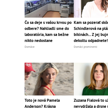
Čo sa deje s vašou krvou po
Kam sa pozerať skô
odbere? Nahliadli sme do
Schindlerová na pláž
laboratória, kam sa bežne
bikinách... Z jej bu
nikto nedostane
dekoltu odpadnete!
Domáce
Domáci prominenti
Toto je nová Pamela
Zuzana Fialová to u
Anderson? Krásna
nevydržala a drsne 