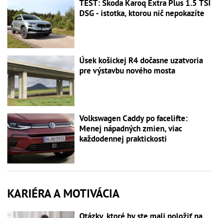
TEST: Škoda Karoq Extra Plus 1.5 TSI
DSG - istotka, ktorou nič nepokazíte
Úsek košickej R4 dočasne uzatvoria
pre výstavbu nového mosta
Volkswagen Caddy po facelifte:
Menej nápadných zmien, viac
každodennej praktickosti
KARIÉRA A MOTIVÁCIA
Otázky, ktoré by ste mali položiť na