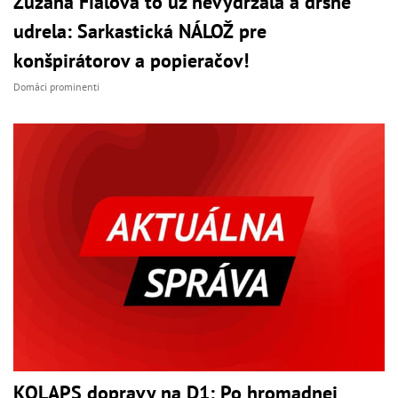
Zuzana Fialová to už nevydržala a drsne
udrela: Sarkastická NÁLOŽ pre
konšpirátorov a popieračov!
Domáci prominenti
KOLAPS dopravy na D1: Po hromadnej