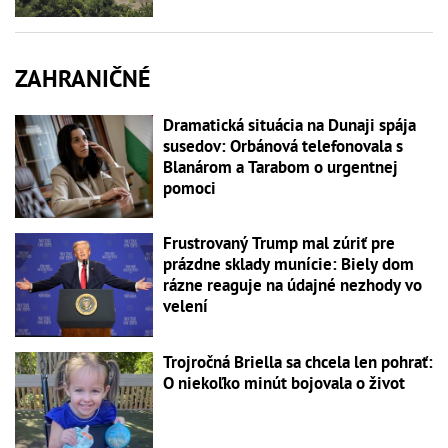
ZAHRANIČNÉ
Dramatická situácia na Dunaji spája
susedov: Orbánová telefonovala s
Blanárom a Tarabom o urgentnej
pomoci
Frustrovaný Trump mal zúriť pre
prázdne sklady munície: Biely dom
rázne reaguje na údajné nezhody vo
velení
Trojročná Briella sa chcela len pohrať:
O niekoľko minút bojovala o život