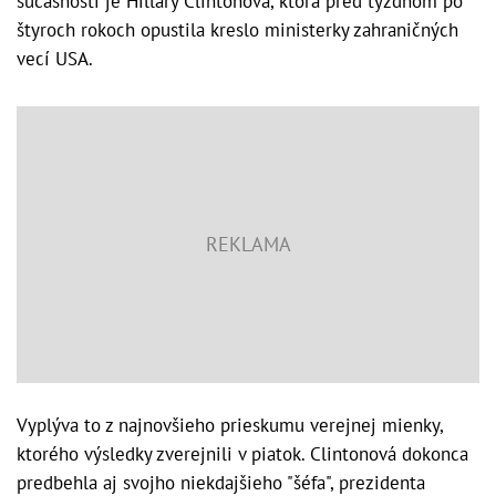
súčasnosti je Hillary Clintonová, ktorá pred týždňom po
štyroch rokoch opustila kreslo ministerky zahraničných
vecí USA.
Vyplýva to z najnovšieho prieskumu verejnej mienky,
ktorého výsledky zverejnili v piatok. Clintonová dokonca
predbehla aj svojho niekdajšieho "šéfa", prezidenta