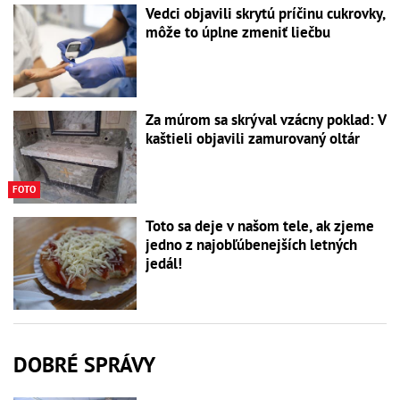
Vedci objavili skrytú príčinu cukrovky,
môže to úplne zmeniť liečbu
Za múrom sa skrýval vzácny poklad: V
kaštieli objavili zamurovaný oltár
FOTO
Toto sa deje v našom tele, ak zjeme
jedno z najobľúbenejších letných
jedál!
DOBRÉ SPRÁVY