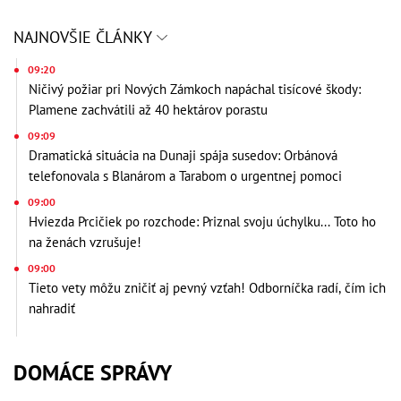
NAJNOVŠIE ČLÁNKY
09:20
Ničivý požiar pri Nových Zámkoch napáchal tisícové škody:
Plamene zachvátili až 40 hektárov porastu
09:09
Dramatická situácia na Dunaji spája susedov: Orbánová
telefonovala s Blanárom a Tarabom o urgentnej pomoci
09:00
Hviezda Prcičiek po rozchode: Priznal svoju úchylku... Toto ho
na ženách vzrušuje!
09:00
Tieto vety môžu zničiť aj pevný vzťah! Odborníčka radí, čím ich
nahradiť
DOMÁCE SPRÁVY