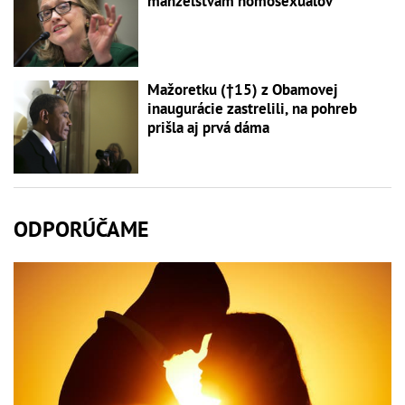
manželstvám homosexuálov
Mažoretku (†15) z Obamovej
inaugurácie zastrelili, na pohreb
prišla aj prvá dáma
ODPORÚČAME