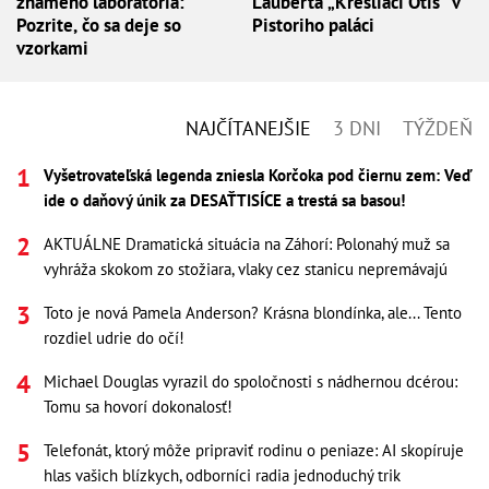
známeho laboratória:
Lauberta „Kresliaci Otis“ v
Pozrite, čo sa deje so
Pistoriho paláci
vzorkami
NAJČÍTANEJŠIE
3 DNI
TÝŽDEŇ
Vyšetrovateľská legenda zniesla Korčoka pod čiernu zem: Veď
ide o daňový únik za DESAŤTISÍCE a trestá sa basou!
AKTUÁLNE Dramatická situácia na Záhorí: Polonahý muž sa
vyhráža skokom zo stožiara, vlaky cez stanicu nepremávajú
Toto je nová Pamela Anderson? Krásna blondínka, ale... Tento
rozdiel udrie do očí!
Michael Douglas vyrazil do spoločnosti s nádhernou dcérou:
Tomu sa hovorí dokonalosť!
Telefonát, ktorý môže pripraviť rodinu o peniaze: AI skopíruje
hlas vašich blízkych, odborníci radia jednoduchý trik