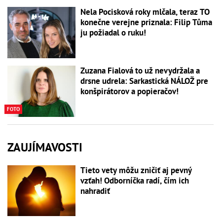
Nela Pocisková roky mlčala, teraz TO
konečne verejne priznala: Filip Tůma
ju požiadal o ruku!
Zuzana Fialová to už nevydržala a
drsne udrela: Sarkastická NÁLOŽ pre
konšpirátorov a popieračov!
FOTO
ZAUJÍMAVOSTI
Tieto vety môžu zničiť aj pevný
vzťah! Odborníčka radí, čím ich
nahradiť