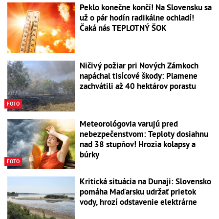
Peklo konečne končí! Na Slovensku sa
už o pár hodín radikálne ochladí!
Čaká nás TEPLOTNÝ ŠOK
Ničivý požiar pri Nových Zámkoch
napáchal tisícové škody: Plamene
zachvátili až 40 hektárov porastu
FOTO
Meteorológovia varujú pred
nebezpečenstvom: Teploty dosiahnu
nad 38 stupňov! Hrozia kolapsy a
búrky
FOTO
Kritická situácia na Dunaji: Slovensko
pomáha Maďarsku udržať prietok
vody, hrozí odstavenie elektrárne