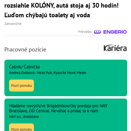
rozsiahle KOLÓNY, autá stoja aj 30 hodín!
Ľuďom chýbajú toalety aj voda
Zahraničné
Pracovné pozície
Čašník/ Čašníčka
Andrea Detková - Next Pub, Kysucké Nové Mesto
Pozri ponuku
Hľadáme nových/vé Brigádnikov/čky predaja pre NAY
Bratislava, OD Central. Neváhaj a pridaj sa k nám
NAY a.s., Bratislava
Pozri ponuku