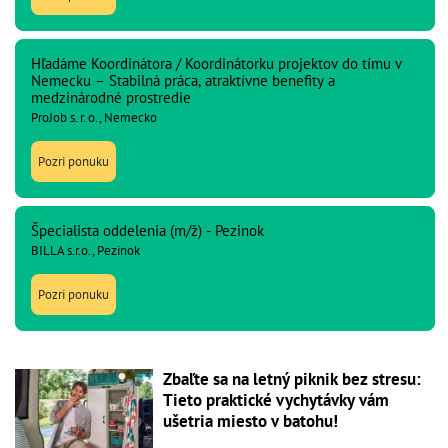
Hľadáme Koordinátora / Koordinátorku projektov do tímu v
Nemecku – Stabilná práca, atraktívne benefity a
medzinárodné prostredie
ProJob s. r. o., Nemecko
Pozri ponuku
Špecialista oddelenia (m/ž) - Pezinok
BILLA s.r.o., Pezinok
Pozri ponuku
Zbaľte sa na letný piknik bez stresu:
Tieto praktické vychytávky vám
ušetria miesto v batohu!