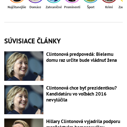
Najčítanejšie
Domáce
Zahraničné
Prominenti
Šport
Krimi
Zaují
SÚVISIACE ČLÁNKY
Clintonová predpovedá: Bielemu
domu raz určite bude vládnuť žena
Clintonová chce byť prezidentkou?
Kandidatúru vo voľbách 2016
nevylúčila
Hillary Clintonová vyjadrila podporu