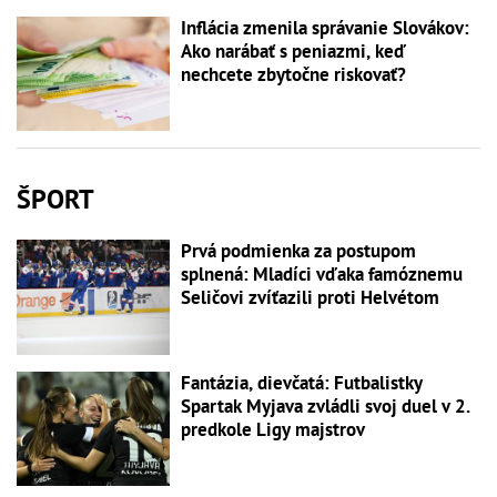
Inflácia zmenila správanie Slovákov:
Ako narábať s peniazmi, keď
nechcete zbytočne riskovať?
ŠPORT
Prvá podmienka za postupom
splnená: Mladíci vďaka famóznemu
Seličovi zvíťazili proti Helvétom
Fantázia, dievčatá: Futbalistky
Spartak Myjava zvládli svoj duel v 2.
predkole Ligy majstrov