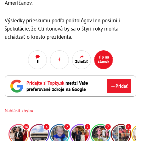
Američanov.
Výsledky prieskumu podľa politológov len posilnili
špekulácie, že Clintonová by sa o štyri roky mohla
uchádzať o kreslo prezidenta.
Tip na
5
Zdieľať
článok
Pridajte si Topky.sk
medzi Vaše
Pridať
preferované zdroje na Google
Nahlásiť chybu
16
4
2
2
7
6