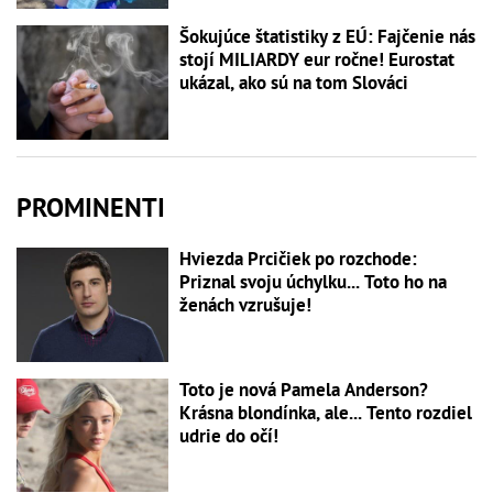
Šokujúce štatistiky z EÚ: Fajčenie nás
stojí MILIARDY eur ročne! Eurostat
ukázal, ako sú na tom Slováci
PROMINENTI
Hviezda Prcičiek po rozchode:
Priznal svoju úchylku... Toto ho na
ženách vzrušuje!
Toto je nová Pamela Anderson?
Krásna blondínka, ale... Tento rozdiel
udrie do očí!