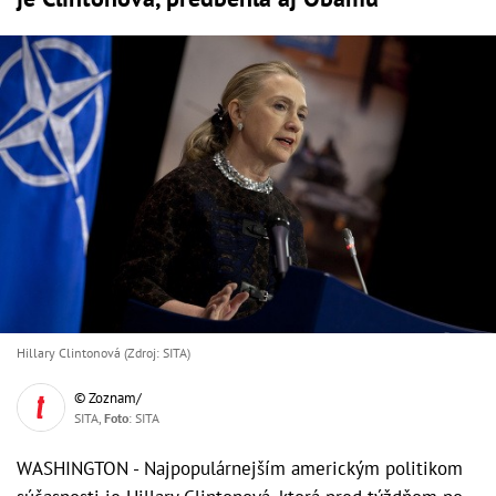
Hillary Clintonová (Zdroj: SITA)
© Zoznam/
SITA,
Foto
: SITA
WASHINGTON - Najpopulárnejším americkým politikom