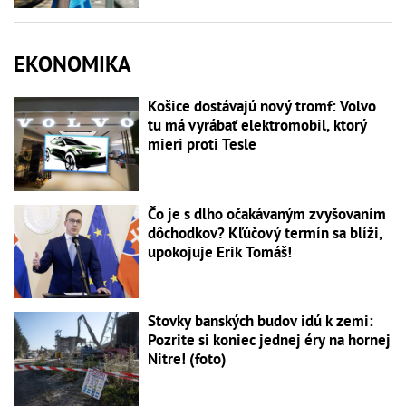
EKONOMIKA
Košice dostávajú nový tromf: Volvo
tu má vyrábať elektromobil, ktorý
mieri proti Tesle
Čo je s dlho očakávaným zvyšovaním
dôchodkov? Kľúčový termín sa blíži,
upokojuje Erik Tomáš!
Stovky banských budov idú k zemi:
Pozrite si koniec jednej éry na hornej
Nitre! (foto)