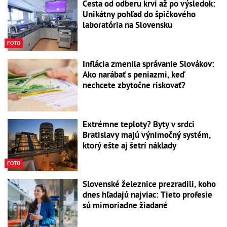
Cesta od odberu krvi až po výsledok:
Unikátny pohľad do špičkového
laboratória na Slovensku
FOTO
Inflácia zmenila správanie Slovákov:
Ako narábať s peniazmi, keď
nechcete zbytočne riskovať?
Extrémne teploty? Byty v srdci
Bratislavy majú výnimočný systém,
ktorý ešte aj šetrí náklady
FOTO
Slovenské železnice prezradili, koho
dnes hľadajú najviac: Tieto profesie
sú mimoriadne žiadané