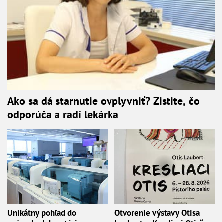
Ako sa dá starnutie ovplyvniť? Zistite, čo
odporúča a radí lekárka
Unikátny pohľad do
Otvorenie výstavy Otisa