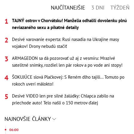
NAJČÍTANEJŠIE
3 DNI
TÝŽDEŇ
TAJNÝ ostrov v Chorvátsku! Manželia odhalili dovolenku plnú
neviazaného sexu a pikatné detaily
Desivé varovanie experta: Rusi nasadia na Ukrajine masy
vojakov! Drony nebudú stačiť
ARMAGEDON sa dá pozorovať už aj z vesmíru: Mrazivé
satelitné snímky, rozdiel len pár rokov a po vode ani stopy!
ŠOKUJÚCE slová Plačkovej: S Reném dlho tajili... Tomuto po
rokoch uverí málokto!
Desivé VIDEO len pre silné žalúdky: Chlapca zabilo na
priechode auto! Telo našli o 150 metrov ďalej
NAJNOVŠIE ČLÁNKY
06:00