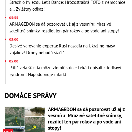
Strach o hviezdu Let's Dance: Hrôzostrašná FOTO z nemocnice
a... Zvláštny odkaz!
05:55
ARMAGEDON sa dá pozorovať už aj z vesmíru: Mrazivé
satelitné snímky, rozdiel len pár rokov a po vode ani stopy!
05:00
Desivé varovanie experta: Rusi nasadia na Ukrajine masy
vojakov! Drony nebudú stačiť
05:00
Príliš veľa šťastia môže zlomiť srdce: Lekári opísali zriedkavý
syndróm! Napodobňuje infarkt
DOMÁCE SPRÁVY
ARMAGEDON sa dá pozorovať už aj z
vesmíru: Mrazivé satelitné snímky,
rozdiel len pár rokov a po vode ani
stopy!