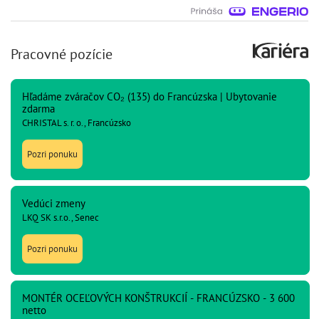
Pracovné pozície
Hľadáme zváračov CO₂ (135) do Francúzska | Ubytovanie
zdarma
CHRISTAL s. r. o., Francúzsko
Pozri ponuku
Vedúci zmeny
LKQ SK s.r.o., Senec
Pozri ponuku
MONTÉR OCEĽOVÝCH KONŠTRUKCIÍ - FRANCÚZSKO - 3 600
netto