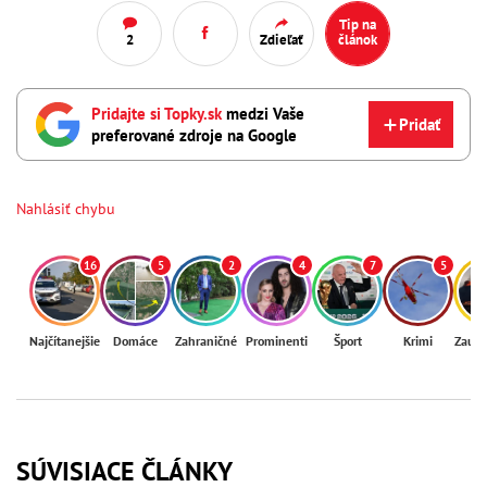
Tip na
2
Zdieľať
článok
Pridajte si Topky.sk
medzi Vaše
Pridať
preferované zdroje na Google
Nahlásiť chybu
16
5
2
4
7
5
Najčítanejšie
Domáce
Zahraničné
Prominenti
Šport
Krimi
Zaují
SÚVISIACE ČLÁNKY