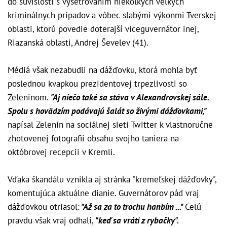
do súvislosti s vyšetrovaním niekoľkých veľkých
kriminálnych prípadov a vôbec slabými výkonmi Tverskej
oblasti, ktorú povedie doterajší viceguvernátor inej,
Riazanská oblasti, Andrej Ševelev (41).
Médiá však nezabudli na dážďovku, ktorá mohla byť
poslednou kvapkou prezidentovej trpezlivosti so
Zeleninom.
"Aj niečo také sa stáva v Alexandrovskej sále.
Spolu s hovädzím podávajú šalát so živými dážďovkami,"
napísal Zelenin na sociálnej sieti Twitter k vlastnoručne
zhotovenej fotografii obsahu svojho taniera na
októbrovej recepcii v Kremli.
Vďaka škandálu vznikla aj stránka "kremeľskej dážďovky",
komentujúca aktuálne dianie.
Guvernátorov pád vraj
dážďovkou otriasol:
"Až sa za to trochu hanbím ..."
Celú
pravdu však vraj odhalí,
"keď sa vráti z rybačky".