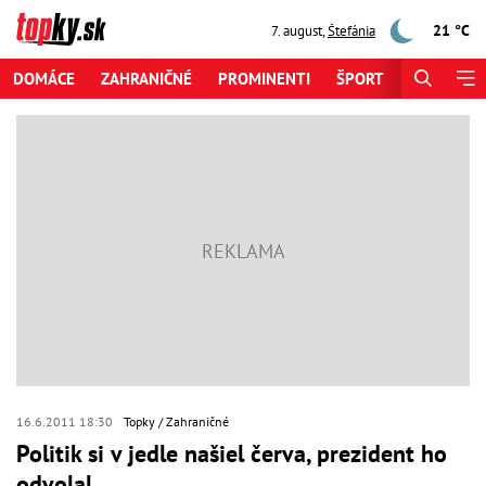
21 °C
7. august
,
Štefánia
DOMÁCE
ZAHRANIČNÉ
PROMINENTI
ŠPORT
ZAUJÍMAV
16.6.2011 18:30
Topky
Zahraničné
Politik si v jedle našiel červa, prezident ho
odvolal