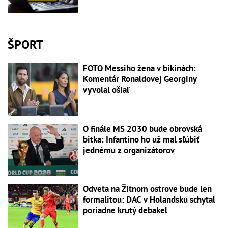
ŠPORT
FOTO Messiho žena v bikinách:
Komentár Ronaldovej Georginy
vyvolal ošiaľ
O finále MS 2030 bude obrovská
bitka: Infantino ho už mal sľúbiť
jednému z organizátorov
Odveta na Žitnom ostrove bude len
formalitou: DAC v Holandsku schytal
poriadne krutý debakel