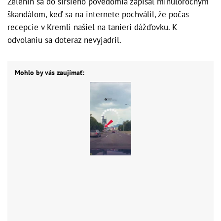
Zelenin sa do širšieho povedomia zapísal minuloročným
škandálom, keď sa na internete pochválil, že počas
recepcie v Kremli našiel na tanieri dážďovku. K
odvolaniu sa doteraz nevyjadril.
Mohlo by vás zaujímať: