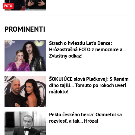
FOTO
PROMINENTI
Strach o hviezdu Let's Dance:
Hrôzostrašná FOTO z nemocnice a...
Zvláštny odkaz!
ŠOKUJÚCE slová Plačkovej: S Reném
dlho tajili... Tomuto po rokoch uverí
málokto!
Peklo českého herca: Odmietol sa
rozviesť, a tak... Hrôza!