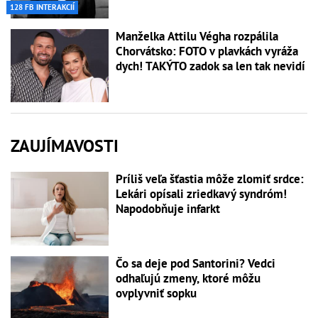
128 FB INTERAKCIÍ
Manželka Attilu Végha rozpálila
Chorvátsko: FOTO v plavkách vyráža
dych! TAKÝTO zadok sa len tak nevidí
ZAUJÍMAVOSTI
Príliš veľa šťastia môže zlomiť srdce:
Lekári opísali zriedkavý syndróm!
Napodobňuje infarkt
Čo sa deje pod Santorini? Vedci
odhaľujú zmeny, ktoré môžu
ovplyvniť sopku