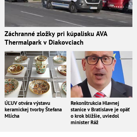
Záchranné zložky pri kúpalisku AVA
Thermalpark v Diakovciach
ÚĽUV otvára výstavu
Rekonštrukcia Hlavnej
keramickej tvorby Štefana
stanice v Bratislave je opäť
Mlícha
o krok bližšie, uviedol
minister Ráž