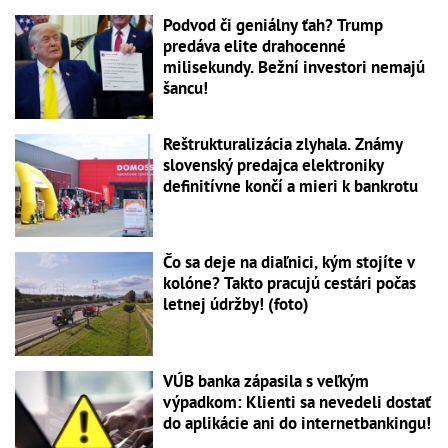
Podvod či geniálny ťah? Trump
predáva elite drahocenné
milisekundy. Bežní investori nemajú
šancu!
Reštrukturalizácia zlyhala. Známy
slovenský predajca elektroniky
definitívne končí a mieri k bankrotu
Čo sa deje na diaľnici, kým stojíte v
kolóne? Takto pracujú cestári počas
letnej údržby! (foto)
VÚB banka zápasila s veľkým
výpadkom: Klienti sa nevedeli dostať
do aplikácie ani do internetbankingu!