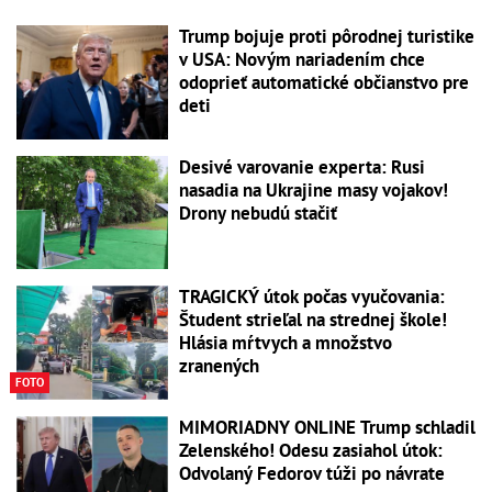
Trump bojuje proti pôrodnej turistike
v USA: Novým nariadením chce
odoprieť automatické občianstvo pre
deti
Desivé varovanie experta: Rusi
nasadia na Ukrajine masy vojakov!
Drony nebudú stačiť
TRAGICKÝ útok počas vyučovania:
Študent strieľal na strednej škole!
Hlásia mŕtvych a množstvo
zranených
FOTO
MIMORIADNY ONLINE Trump schladil
Zelenského! Odesu zasiahol útok:
Odvolaný Fedorov túži po návrate