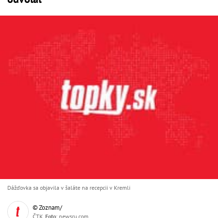
Dážďovka sa objavila v šaláte na recepcii v Kremli
© Zoznam/
ČTK,
Foto
: newsru.com