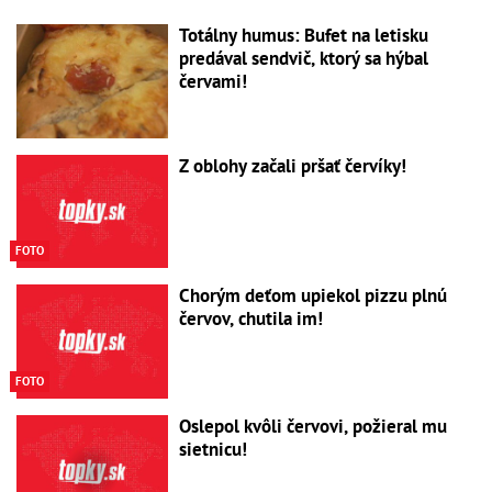
Totálny humus: Bufet na letisku
predával sendvič, ktorý sa hýbal
červami!
Z oblohy začali pršať červíky!
FOTO
Chorým deťom upiekol pizzu plnú
červov, chutila im!
FOTO
Oslepol kvôli červovi, požieral mu
sietnicu!