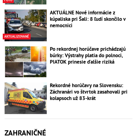
FOTO
AKTUÁLNE Nové informácie z
kúpaliska pri Šali: 8 ľudí skončilo v
nemocnici
AKTUALIZOVANÉ
Po rekordnej horúčave prichádzajú
búrky: Výstrahy platia do polnoci,
PIATOK prinesie ďalšie riziká
Rekordné horúčavy na Slovensku:
Záchranári vo štvrtok zasahovali pri
kolapsoch už 83-krát
ZAHRANIČNÉ