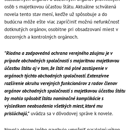
osôb s majetkovou účasťou štátu. Aktuálne schválená
novela tento stav mení, keďže už spôsobuje a do
budúcna môže ešte viac zapríčiniť možnú nefunkčnosť
dotknutých orgánov, osobitne pri obsadzovaní miest v
dozorných a kontrolných orgánoch.
"Riadna a zodpovedná ochrana verejného záujmu je v
prípade obchodných spoločností s majoritnou majetkovou
účasťou štátu aj v tom, že štát má plné zastúpenie v
orgánoch týchto obchodných spoločností. Extenzívne
rozšírenie okruhu verejných funkcionárov z radov členov
orgánov obchodných spoločností s majetkovou účasťou štátu
by mohlo spôsobiť štátu nominačné komplikácie s
výsledkom neobsadenia všetkých miest, ktoré mu
prislúchajú,"
uvádza sa v dôvodovej správe k novele.
Novela okrem iného navrhuje umožniť paralelný výkon