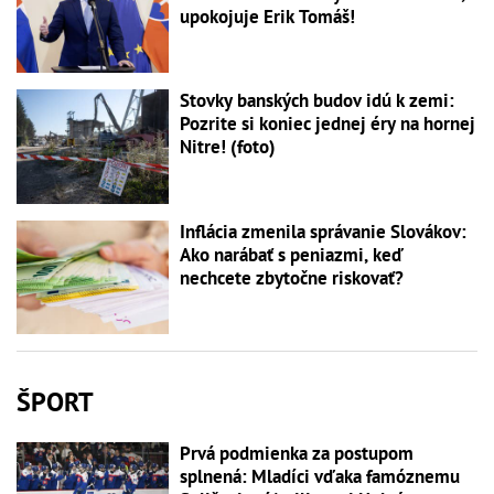
upokojuje Erik Tomáš!
Stovky banských budov idú k zemi:
Pozrite si koniec jednej éry na hornej
Nitre! (foto)
Inflácia zmenila správanie Slovákov:
Ako narábať s peniazmi, keď
nechcete zbytočne riskovať?
ŠPORT
Prvá podmienka za postupom
splnená: Mladíci vďaka famóznemu