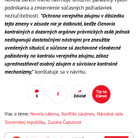
podnikania a zmiernenie súčasných požiadaviek
nezlučiteľnosti.
"Ochrana verejného záujmu v dôsledku
tejto zmeny v zásade nie je dotknutá, keďže členovia
kontrolných a dozorných orgánov právnických osôb jednak
nedisponujú dostatočnými nástrojmi pre zneužitie
uvedených situácií, a súčasne sú zachované všeobecné
požiadavky na kontrolu verejného záujmu, zákaz
uprednostňovať osobný záujem a súvisiace kontrolné
mechanizmy,"
konštatuje sa v návrhu.
Tip na
0
Zdieľať
článok
Viac o téme:
Novela zákona
,
Konflikt záujmov
,
Národná rada
Slovenskej republiky
,
Zuzana Čaputová