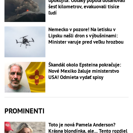
upokojila: Oblaky popola dosahovali
šesť kilometrov, evakuovali tisíce
ľudí
Nemecko v pozore! Na letisku v
Lipsku našli dron s výbušninami:
Minister varuje pred veľku hrozbou
Škandál okolo Epsteina pokračuje:
Nové Mexiko žaluje ministerstvo
USA! Odmieta vydať spisy
PROMINENTI
Toto je nová Pamela Anderson?
Krásna blondínka, ale... Tento rozdiel