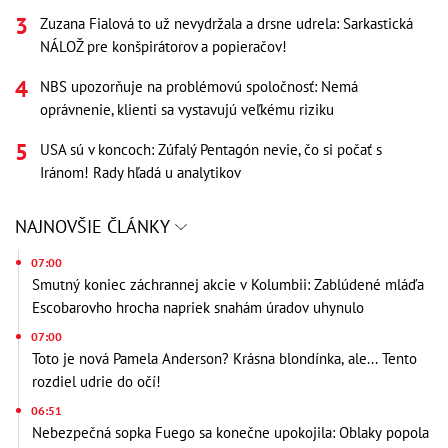
Zuzana Fialová to už nevydržala a drsne udrela: Sarkastická
NÁLOŽ pre konšpirátorov a popieračov!
NBS upozorňuje na problémovú spoločnosť: Nemá
oprávnenie, klienti sa vystavujú veľkému riziku
USA sú v koncoch: Zúfalý Pentagón nevie, čo si počať s
Iránom! Rady hľadá u analytikov
NAJNOVŠIE ČLÁNKY
07:00
Smutný koniec záchrannej akcie v Kolumbii: Zablúdené mláďa
Escobarovho hrocha napriek snahám úradov uhynulo
07:00
Toto je nová Pamela Anderson? Krásna blondínka, ale... Tento
rozdiel udrie do očí!
06:51
Nebezpečná sopka Fuego sa konečne upokojila: Oblaky popola