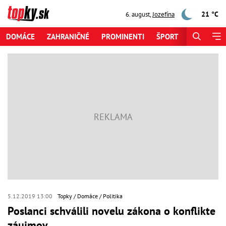
21 °C
6. august
,
Jozefína
DOMÁCE
ZAHRANIČNÉ
PROMINENTI
ŠPORT
ZAUJÍMAV
5.12.2019 13:00
Topky
Domáce
Politika
Poslanci schválili novelu zákona o konflikte
záujmov