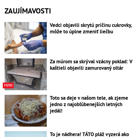
ZAUJÍMAVOSTI
Vedci objavili skrytú príčinu cukrovky,
môže to úplne zmeniť liečbu
Za múrom sa skrýval vzácny poklad: V
kaštieli objavili zamurovaný oltár
FOTO
Toto sa deje v našom tele, ak zjeme
jedno z najobľúbenejších letných
jedál!
To je nádhera! TÁTO pláž vyzerá ako