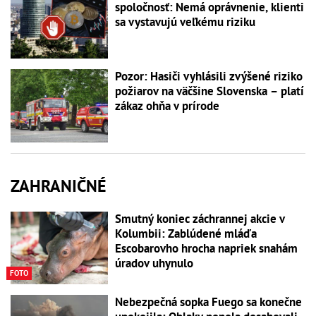
spoločnosť: Nemá oprávnenie, klienti
sa vystavujú veľkému riziku
Pozor: Hasiči vyhlásili zvýšené riziko
požiarov na väčšine Slovenska – platí
zákaz ohňa v prírode
ZAHRANIČNÉ
Smutný koniec záchrannej akcie v
Kolumbii: Zablúdené mláďa
Escobarovho hrocha napriek snahám
úradov uhynulo
FOTO
Nebezpečná sopka Fuego sa konečne