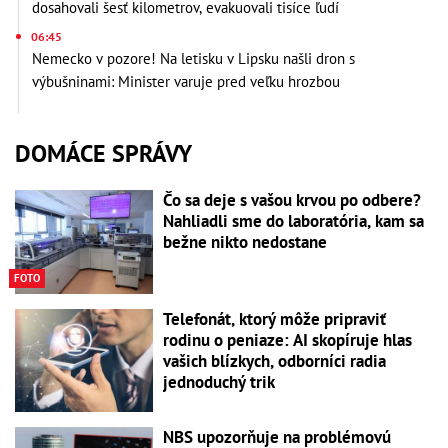
dosahovali šesť kilometrov, evakuovali tisíce ľudí
06:45
Nemecko v pozore! Na letisku v Lipsku našli dron s
výbušninami: Minister varuje pred veľku hrozbou
DOMÁCE SPRÁVY
Čo sa deje s vašou krvou po odbere?
Nahliadli sme do laboratória, kam sa
bežne nikto nedostane
FOTO
Telefonát, ktorý môže pripraviť
rodinu o peniaze: AI skopíruje hlas
vašich blízkych, odborníci radia
jednoduchý trik
NBS upozorňuje na problémovú