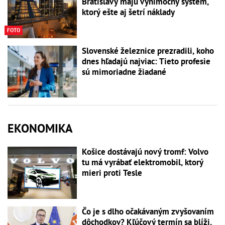
Bratislavy majú výnimočný systém,
ktorý ešte aj šetrí náklady
FOTO
Slovenské železnice prezradili, koho
dnes hľadajú najviac: Tieto profesie
sú mimoriadne žiadané
EKONOMIKA
Košice dostávajú nový tromf: Volvo
tu má vyrábať elektromobil, ktorý
mieri proti Tesle
Čo je s dlho očakávaným zvyšovaním
dôchodkov? Kľúčový termín sa blíži,