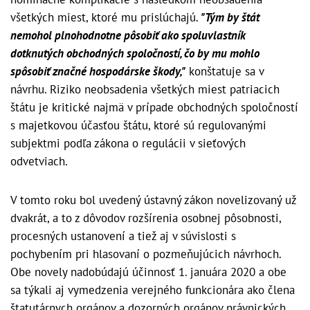
všetkých miest, ktoré mu prislúchajú.
"Tým by štát
nemohol plnohodnotne pôsobiť ako spoluvlastník
dotknutých obchodných spoločností, čo by mu mohlo
spôsobiť značné hospodárske škody,"
konštatuje sa v
návrhu. Riziko neobsadenia všetkých miest patriacich
štátu je kritické najmä v prípade obchodných spoločností
s majetkovou účasťou štátu, ktoré sú regulovanými
subjektmi podľa zákona o regulácii v sieťových
odvetviach.
V tomto roku bol uvedený ústavný zákon novelizovaný už
dvakrát, a to z dôvodov rozšírenia osobnej pôsobnosti,
procesných ustanovení a tiež aj v súvislosti s
pochybením pri hlasovaní o pozmeňujúcich návrhoch.
Obe novely nadobúdajú účinnosť 1. januára 2020 a obe
sa týkali aj vymedzenia verejného funkcionára ako člena
štatutárnych orgánov a dozorných orgánov právnických