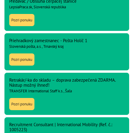
Predavač / Obsluha čerpacej stanice
LepsiaPraca.sk, Slovenská republika
Pozri ponuku
Priehradkový zamestnanec - Pošta Holíč 1
Slovenská pošta, a.s., Trnavský kraj
Pozri ponuku
Retrakár/-ka do skladu – doprava zabezpečená ZDARMA.
Nástup možný ihneď!
TRANSFER International Staff k.s., Šaľa
Pozri ponuku
Recruitment Consultant | International Mobility (Ref. č.:
1005223)