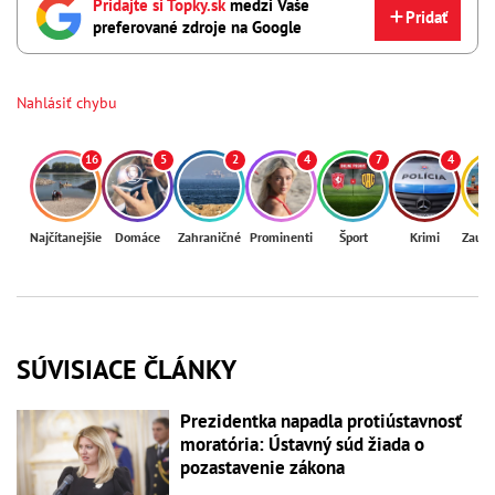
Pridajte si Topky.sk
medzi Vaše
Pridať
preferované zdroje na Google
Nahlásiť chybu
16
5
2
4
7
4
Najčítanejšie
Domáce
Zahraničné
Prominenti
Šport
Krimi
Zaují
SÚVISIACE ČLÁNKY
Prezidentka napadla protiústavnosť
moratória: Ústavný súd žiada o
pozastavenie zákona