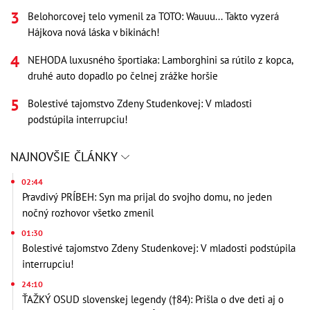
Belohorcovej telo vymenil za TOTO: Wauuu... Takto vyzerá
Hájkova nová láska v bikinách!
NEHODA luxusného športiaka: Lamborghini sa rútilo z kopca,
druhé auto dopadlo po čelnej zrážke horšie
Bolestivé tajomstvo Zdeny Studenkovej: V mladosti
podstúpila interrupciu!
NAJNOVŠIE ČLÁNKY
02:44
Pravdivý PRÍBEH: Syn ma prijal do svojho domu, no jeden
nočný rozhovor všetko zmenil
01:30
Bolestivé tajomstvo Zdeny Studenkovej: V mladosti podstúpila
interrupciu!
24:10
ŤAŽKÝ OSUD slovenskej legendy (†84): Prišla o dve deti aj o