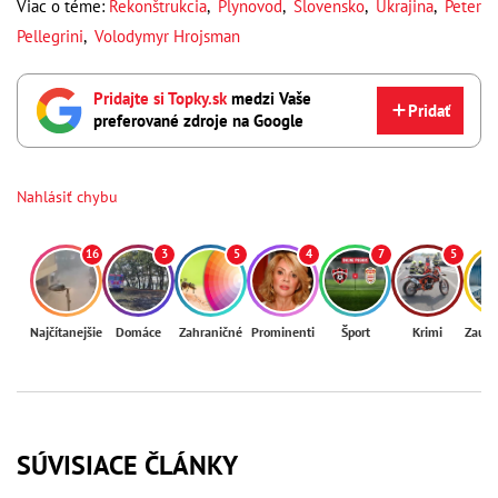
Viac o téme:
Rekonštrukcia
,
Plynovod
,
Slovensko
,
Ukrajina
,
Peter
Pellegrini
,
Volodymyr Hrojsman
Pridajte si Topky.sk
medzi Vaše
Pridať
preferované zdroje na Google
Nahlásiť chybu
16
3
5
4
7
5
Najčítanejšie
Domáce
Zahraničné
Prominenti
Šport
Krimi
Zaují
SÚVISIACE ČLÁNKY