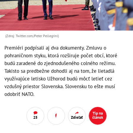
(Zdroj: Twitter.com/Peter Pellegrini)
Premiéri podpísali aj dva dokumenty. Zmluvu o
pohraničnom styku, ktorá rozširuje počet obcí, ktoré
budú zaradené do zjednodušeného colného režimu.
Takisto sa predbežne dohodli aj na tom, že lietadlá
využívajúce letisko Užhorod budú môcť letieť cez
vzdušný priestor Slovenska. Slovensku to ešte musí
odobriť NATO.
Tip na
25
Zdieľať
článok