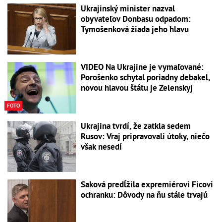
Ukrajinský minister nazval
obyvateľov Donbasu odpadom:
Tymošenková žiada jeho hlavu
VIDEO Na Ukrajine je vymaľované:
Porošenko schytal poriadny debakel,
novou hlavou štátu je Zelenskyj
FOTO
Ukrajina tvrdí, že zatkla sedem
Rusov: Vraj pripravovali útoky, niečo
však nesedí
Saková predĺžila expremiérovi Ficovi
ochranku: Dôvody na ňu stále trvajú