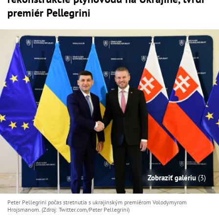
premiér Pellegrini
Zobraziť galériu
(3)
Peter Pellegrini počas stretnutia s ukrajinským premiérom Volodymyrom
Hrojsmanom. (Zdroj: Twitter.com/Peter Pellegrini)