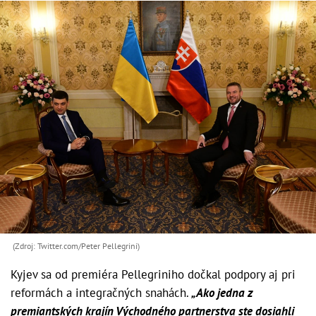
(Zdroj: Twitter.com/Peter Pellegrini)
Kyjev sa od premiéra Pellegriniho dočkal podpory aj pri
reformách a integračných snahách.
„Ako jedna z
premiantských krajín Východného partnerstva ste dosiahli