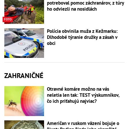
potreboval pomoc záchranárov, z túry
ho odviezli na nosidlách
FOTO
Polícia obvinila muža z Kežmarku:
Dlhodobé týranie družky a zásah v
obci
ZAHRANIČNÉ
Otravné komáre možno na vás
neletia len tak: TEST výskumníkov,
čo ich priťahujú najviac?
Američan v ruskom väzení bojuje o