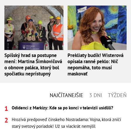
Spišský hrad sa postupne
Prekliaty budík! Wisterová
mení: Martina Šimkovičová
opísala ranné peklo: Nič
o obnove paláca, ktorý bol
nepomáha, toto musí
spočiatku neprístupný
maskovať
NAJČÍTANEJŠIE
3 DNI
TÝŽDEŇ
Odídenci z Markízy: Kde sa po konci v televízii usídlili?
Hrozivá predpoveď čínskeho Nostradama: Vojna, ktorá zničí
starý svetový poriadok! Už sa viackrát nemýlil