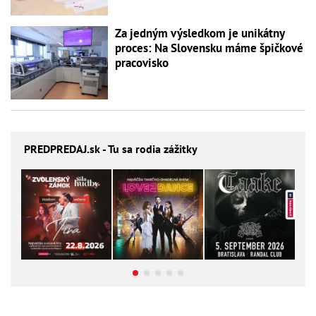
Za jedným výsledkom je unikátny
proces: Na Slovensku máme špičkové
pracovisko
PREDPREDAJ
.sk - Tu sa rodia zážitky