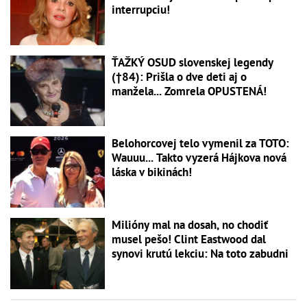
interrupciu!
ŤAŽKÝ OSUD slovenskej legendy
(†84): Prišla o dve deti aj o
manžela... Zomrela OPUSTENÁ!
Belohorcovej telo vymenil za TOTO:
Wauuu... Takto vyzerá Hájkova nová
láska v bikinách!
Milióny mal na dosah, no chodiť
musel pešo! Clint Eastwood dal
synovi krutú lekciu: Na toto zabudni