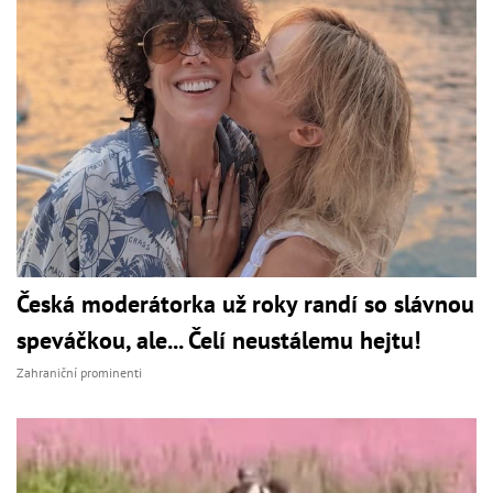
Česká moderátorka už roky randí so slávnou
speváčkou, ale... Čelí neustálemu hejtu!
Zahraniční prominenti