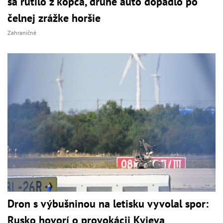
sa rútilo z kopca, druhé auto dopadlo po
čelnej zrážke horšie
Zahraničné
Dron s výbušninou na letisku vyvolal spor:
Rusko hovorí o provokácii Kyjeva