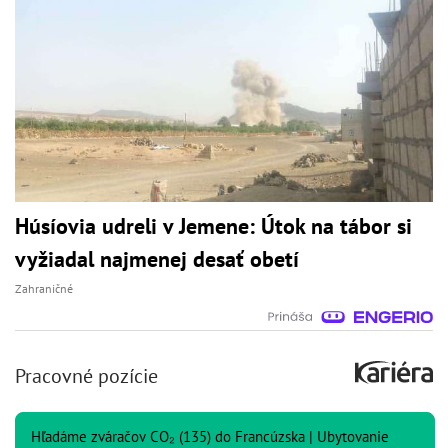
Húsíovia udreli v Jemene: Útok na tábor si
vyžiadal najmenej desať obetí
Zahraničné
Pracovné pozície
Hľadáme zváračov CO₂ (135) do Francúzska | Ubytovanie