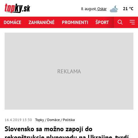
21 °C
8. august
,
Oskar
DOMÁCE
ZAHRANIČNÉ
PROMINENTI
ŠPORT
ZAUJÍMAV
16.4.2019 15:30
Topky
Domáce
Politika
Slovensko sa možno zapojí do
rekonštrukcie plynovodu na Ukrajine, tvrdí