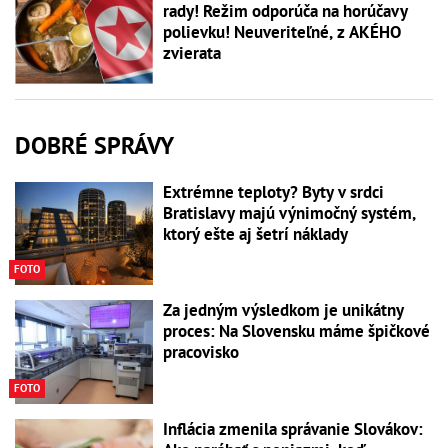
rady! Režim odporúča na horúčavy
polievku! Neuveriteľné, z AKÉHO
zvierata
DOBRÉ SPRÁVY
Extrémne teploty? Byty v srdci
Bratislavy majú výnimočný systém,
ktorý ešte aj šetrí náklady
FOTO
Za jedným výsledkom je unikátny
proces: Na Slovensku máme špičkové
pracovisko
FOTO
Inflácia zmenila správanie Slovákov: