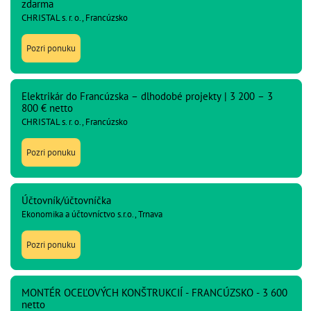
zdarma
CHRISTAL s. r. o., Francúzsko
Pozri ponuku
Elektrikár do Francúzska – dlhodobé projekty | 3 200 – 3
800 € netto
CHRISTAL s. r. o., Francúzsko
Pozri ponuku
Účtovník/účtovníčka
Ekonomika a účtovníctvo s.r.o., Trnava
Pozri ponuku
MONTÉR OCEĽOVÝCH KONŠTRUKCIÍ - FRANCÚZSKO - 3 600
netto