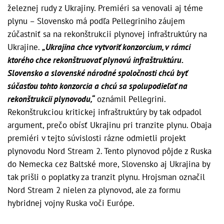
železnej rudy z Ukrajiny. Premiéri sa venovali aj téme
plynu – Slovensko má podľa Pellegriniho záujem
zúčastniť sa na rekonštrukcii plynovej infraštruktúry na
Ukrajine.
„Ukrajina chce vytvoriť konzorcium, v rámci
ktorého chce rekonštruovať plynovú infraštruktúru.
Slovensko a slovenské národné spoločnosti chcú byť
súčasťou tohto konzorcia a chcú sa spolupodieľať na
rekonštrukcii plynovodu,“
oznámil Pellegrini.
Rekonštrukciou kritickej infraštruktúry by tak odpadol
argument, prečo obísť Ukrajinu pri tranzite plynu. Obaja
premiéri v tejto súvislosti rázne odmietli projekt
plynovodu Nord Stream 2. Tento plynovod pôjde z Ruska
do Nemecka cez Baltské more, Slovensko aj Ukrajina by
tak prišli o poplatky za tranzit plynu. Hrojsman označil
Nord Stream 2 nielen za plynovod, ale za formu
hybridnej vojny Ruska voči Európe.