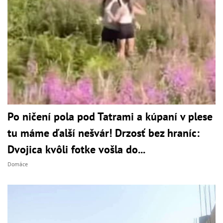
Po ničení pola pod Tatrami a kúpaní v plese
tu máme ďalší nešvár! Drzosť bez hraníc:
Dvojica kvôli fotke vošla do...
Domáce