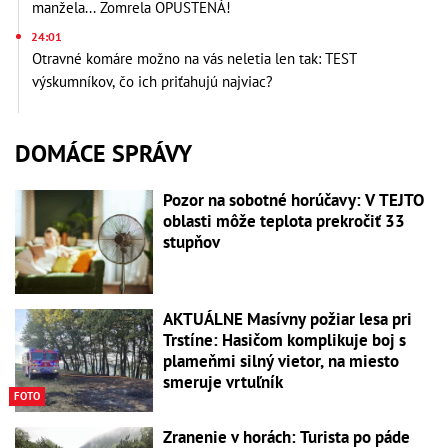
manžela... Zomrela OPUSTENÁ!
24:01
Otravné komáre možno na vás neletia len tak: TEST
výskumníkov, čo ich priťahujú najviac?
DOMÁCE SPRÁVY
Pozor na sobotné horúčavy: V TEJTO
oblasti môže teplota prekročiť 33
stupňov
AKTUÁLNE Masívny požiar lesa pri
Trstíne: Hasičom komplikuje boj s
plameňmi silný vietor, na miesto
smeruje vrtuľník
FOTO
Zranenie v horách: Turista po páde