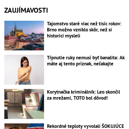
ZAUJÍMAVOSTI
Tajomstvo staré viac než tisíc rokov:
Brno možno vzniklo skôr, než si
historici mysleli
Tŕpnutie ruky nemusí byť banalita: Ak
máte aj tento príznak, nečakajte
Korytnačka kriminálnik: Leo skončil
za mrežami, TOTO bol dôvod!
Rekordné teploty vyvolali ŠOKUJÚCE