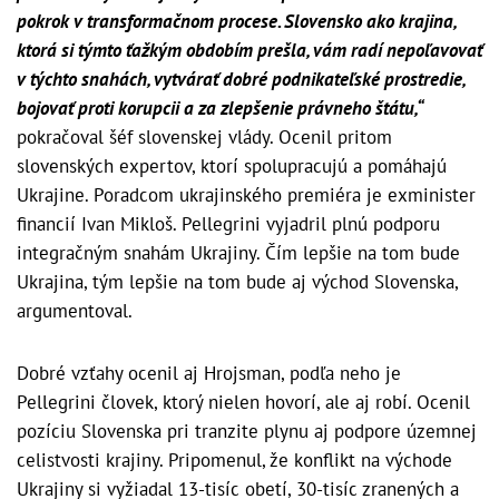
pokrok v transformačnom procese. Slovensko ako krajina,
ktorá si týmto ťažkým obdobím prešla, vám radí nepoľavovať
v týchto snahách, vytvárať dobré podnikateľské prostredie,
bojovať proti korupcii a za zlepšenie právneho štátu,“
pokračoval šéf slovenskej vlády. Ocenil pritom
slovenských expertov, ktorí spolupracujú a pomáhajú
Ukrajine. Poradcom ukrajinského premiéra je exminister
financií Ivan Mikloš. Pellegrini vyjadril plnú podporu
integračným snahám Ukrajiny. Čím lepšie na tom bude
Ukrajina, tým lepšie na tom bude aj východ Slovenska,
argumentoval.
Dobré vzťahy ocenil aj Hrojsman, podľa neho je
Pellegrini človek, ktorý nielen hovorí, ale aj robí. Ocenil
pozíciu Slovenska pri tranzite plynu aj podpore územnej
celistvosti krajiny. Pripomenul, že konflikt na východe
Ukrajiny si vyžiadal 13-tisíc obetí, 30-tisíc zranených a