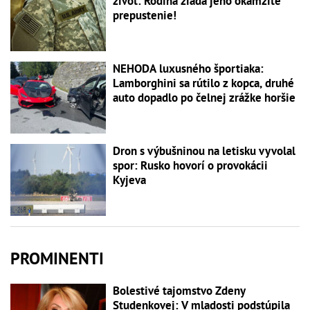
život: Rodina žiada jeho okamžité
prepustenie!
NEHODA luxusného športiaka:
Lamborghini sa rútilo z kopca, druhé
auto dopadlo po čelnej zrážke horšie
Dron s výbušninou na letisku vyvolal
spor: Rusko hovorí o provokácii
Kyjeva
PROMINENTI
Bolestivé tajomstvo Zdeny
Studenkovej: V mladosti podstúpila