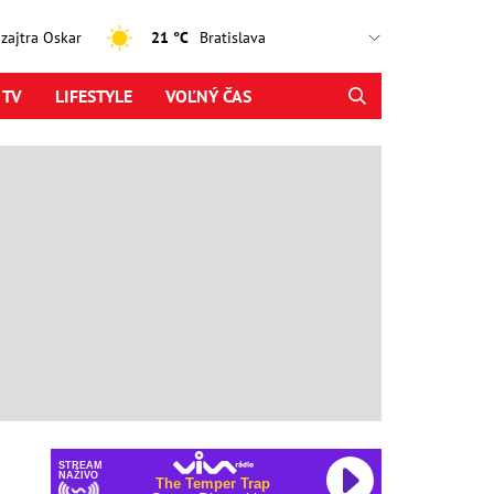
, zajtra Oskar
21 °C
 TV
LIFESTYLE
VOĽNÝ ČAS
STREAM
NAŽIVO
The Temper Trap