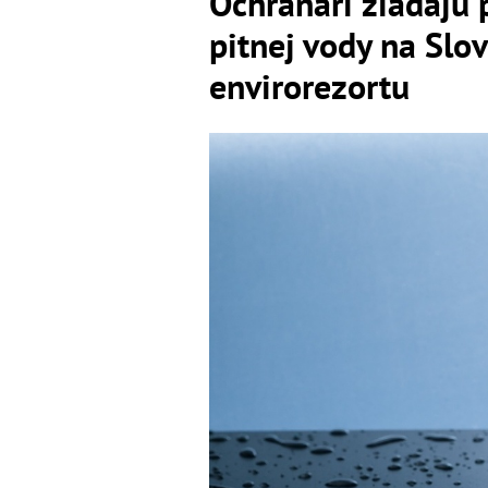
Ochranári žiadajú 
pitnej vody na Slo
envirorezortu