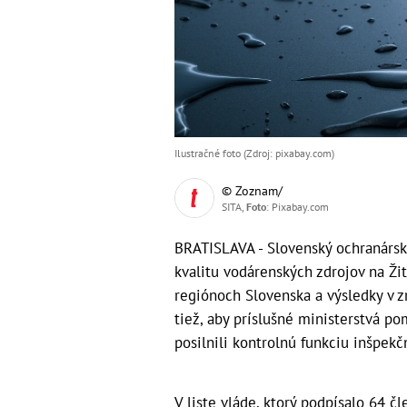
Ilustračné foto (Zdroj: pixabay.com)
© Zoznam/
SITA,
Foto
: Pixabay.com
BRATISLAVA - Slovenský ochranársky
kvalitu vodárenských zdrojov na Ž
regiónoch Slovenska a výsledky v z
tiež, aby príslušné ministerstvá po
posilnili kontrolnú funkciu inšpek
V liste vláde, ktorý podpísalo 64 č