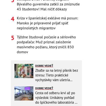
Bývalého guvernéra zatkli za zmiznutie
43 študentov! Mal ničiť dôkazy
Kríza v španielskej exkláve má posun:
Maroko je pripravené prijať späť
neplnoletých migrantov
Týždne študoval počasie a sériového
podpaľača: Muž priznal založenie
masívneho požiaru, ktorý zničil 850
domov
DOBRE VEDIEŤ
Zbaľte sa na letný piknik bez
stresu: Tieto praktické
vychytávky vám ušetria
miesto v batohu!
DOBRE VEDIEŤ
Cesta od odberu krvi až po
výsledok: Unikátny pohľad
do špičkového laboratória na