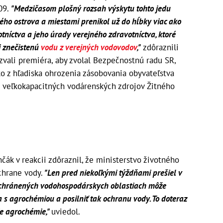
09.
"Medzičasom plošný rozsah výskytu tohto jedu
ého ostrova a miestami prenikol už do hĺbky viac ako
otníctva a jeho úrady verejného zdravotníctva, ktoré
i znečistenú
vodu z verejných vodovodov
,"
zdôraznili
yzvali premiéra, aby zvolal Bezpečnostnú radu SR,
o z hľadiska ohrozenia zásobovania obyvateľstva
 veľkokapacitných vodárenských zdrojov Žitného
ák v reakcii zdôraznil, že ministerstvo životného
chrane vody.
"Len pred niekoľkými týždňami prešiel v
 chránených vodohospodárskych oblastiach môže
 s agrochémiou a posilniť tak ochranu vody. To doteraz
ie agrochémie,"
uviedol.