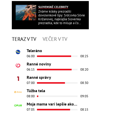
SLOVENSKÉ CELEBRITY
Známe krásky prezradili
dovolenkové tipy: Srdcovka Silvie
Križanovej, najkrajšia Slovenka
prezradila, kde to miluje a čo
ďalšie?
TERAZ V TV
VEČER V TV
Teleráno
06:00
08:25
Ranné noviny
06:15
08:20
Ranné správy
07:00
08:30
Túžba tela
08:00
09:05
Moja mama varí lepšie ako tvoja
07:05
08:15