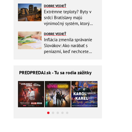
Slovensku
DOBRE VEDIEŤ
Extrémne teploty? Byty v
srdci Bratislavy majú
výnimočný systém, ktorý
ešte aj šetrí náklady
DOBRE VEDIEŤ
Inflácia zmenila správanie
Slovákov: Ako narábať s
peniazmi, keď nechcete
zbytočne riskovať?
PREDPREDAJ
.sk - Tu sa rodia zážitky