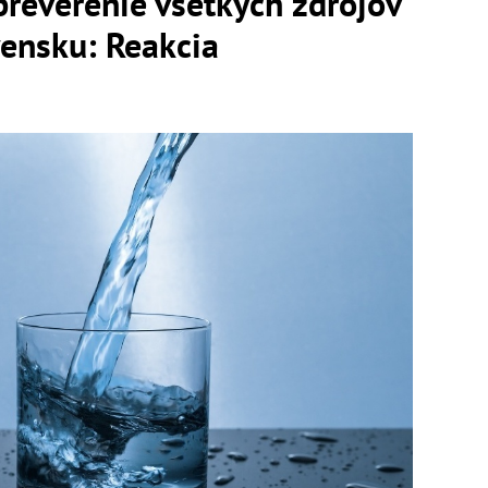
preverenie všetkých zdrojov
vensku: Reakcia