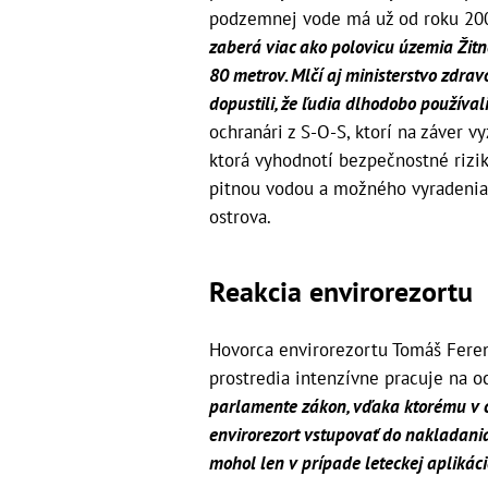
podzemnej vode má už od roku 20
zaberá viac ako polovicu územia Žitn
80 metrov. Mlčí aj ministerstvo zdrav
dopustili, že ľudia dlhodobo používal
ochranári z S-O-S, ktorí na záver v
ktorá vyhodnotí bezpečnostné rizik
pitnou vodou a možného vyradenia
ostrova.
Reakcia envirorezortu
Hovorca envirorezortu Tomáš Ferenč
prostredia intenzívne pracuje na o
parlamente zákon, vďaka ktorému v
envirorezort vstupovať do nakladania
mohol len v prípade leteckej aplikác