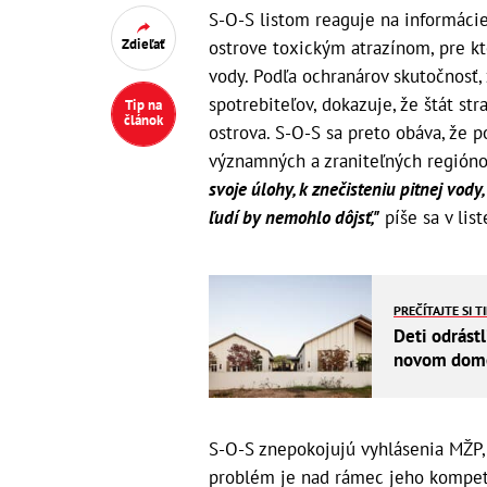
S-O-S listom reaguje na informáci
Zdieľať
ostrove toxickým atrazínom, pre kt
vody. Podľa ochranárov skutočnosť, 
spotrebiteľov, dokazuje, že štát st
Tip na
článok
ostrova. S-O-S sa preto obáva, že 
významných a zraniteľných región
svoje úlohy, k znečisteniu pitnej vod
ľudí by nemohlo dôjsť,"
píše sa v list
PREČÍTAJTE SI T
Deti odrástl
novom dome 
S-O-S znepokojujú vyhlásenia MŽP, 
problém je nad rámec jeho kompete