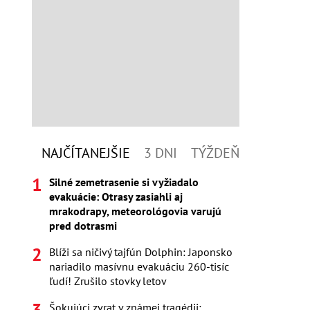
NAJČÍTANEJŠIE
3 DNI
TÝŽDEŇ
Silné zemetrasenie si vyžiadalo
evakuácie: Otrasy zasiahli aj
mrakodrapy, meteorológovia varujú
pred dotrasmi
Blíži sa ničivý tajfún Dolphin: Japonsko
nariadilo masívnu evakuáciu 260-tisíc
ľudí! Zrušilo stovky letov
Šokujúci zvrat v známej tragédii: