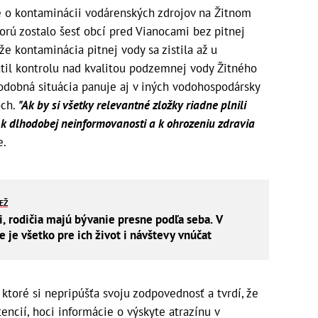
e o kontaminácii vodárenských zdrojov na Žitnom
orú zostalo šesť obcí pred Vianocami bez pitnej
že kontaminácia pitnej vody sa zistila až u
ratil kontrolu nad kvalitou podzemnej vody Žitného
podobná situácia panuje aj v iných vodohospodársky
och.
"Ak by si všetky relevantné zložky riadne plnili
y, k dlhodobej neinformovanosti a k ohrozeniu zdravia
e.
IEŽ
i, rodičia majú bývanie presne podľa seba. V
je všetko pre ich život i návštevy vnúčat
ktoré si nepripúšťa svoju zodpovednosť a tvrdí, že
ncií, hoci informácie o výskyte atrazínu v