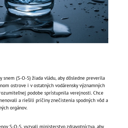
 snem (S-O-S) žiada vládu, aby dôsledne preverila
itnom ostrove i v ostatných vodárensky významných
rozumiteľnej podobe sprístupnila verejnosti. Chce
menovali a riešili príčiny znečistenia spodných vôd a
čných orgánov.
lenov S-O-S, vyzvali ministerstvo zdravotníctva, aby