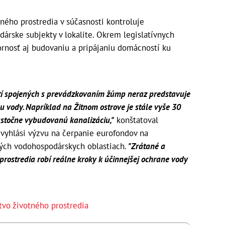
tného prostredia v súčasnosti kontroluje
árske subjekty v lokalite. Okrem legislatívnych
ornosť aj budovaniu a pripájaniu domácností ku
tí spojených s prevádzkovaním žúmp neraz predstavuje
nu vody. Napríklad na Žitnom ostrove je stále vyše 30
astočne vybudovanú kanalizáciu,"
konštatoval
vyhlási výzvu na čerpanie eurofondov na
ých vodohospodárskych oblastiach.
"Zrátané a
 prostredia robí reálne kroky k účinnejšej ochrane vody
tvo životného prostredia