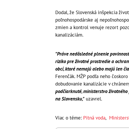
Dodal, že Slovenská inšpekcia živo
poľnohospodárske aj nepoľnohospod
zmien a kontrol venuje rezort poz
kanalizáciám.
"Práve nedôsledné plnenie povinnos
riziko pre životné prostredie a ochra
obcí, ktoré nemajú alebo majú len či
Ferenčák. MŽP podľa neho čoskoro 
dobudovanie kanalizácie v chránen
podčiarknuté, ministerstvo životného
na Slovensku,"
uzavrel.
Viac o téme:
Pitná voda
,
Ministers