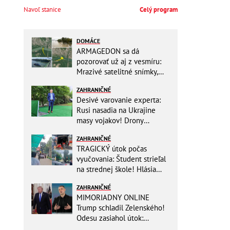
Navoľ stanice
Celý program
DOMÁCE
ARMAGEDON sa dá
pozorovať už aj z vesmíru:
Mrazivé satelitné snímky,
rozdiel len pár rokov a po
ZAHRANIČNÉ
vode ani stopy!
Desivé varovanie experta:
Rusi nasadia na Ukrajine
masy vojakov! Drony
nebudú stačiť
ZAHRANIČNÉ
TRAGICKÝ útok počas
vyučovania: Študent strieľal
na strednej škole! Hlásia
mŕtvych a množstvo
ZAHRANIČNÉ
zranených
MIMORIADNY ONLINE
Trump schladil Zelenského!
Odesu zasiahol útok:
Odvolaný Fedorov túži po