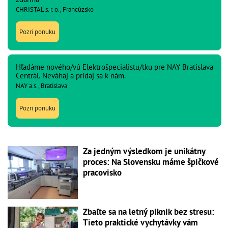
CHRISTAL s. r. o., Francúzsko
Pozri ponuku
Hľadáme nového/vú Elektrošpecialistu/tku pre NAY Bratislava
Centrál. Neváhaj a pridaj sa k nám.
NAY a.s., Bratislava
Pozri ponuku
Za jedným výsledkom je unikátny
proces: Na Slovensku máme špičkové
pracovisko
Zbaľte sa na letný piknik bez stresu:
Tieto praktické vychytávky vám