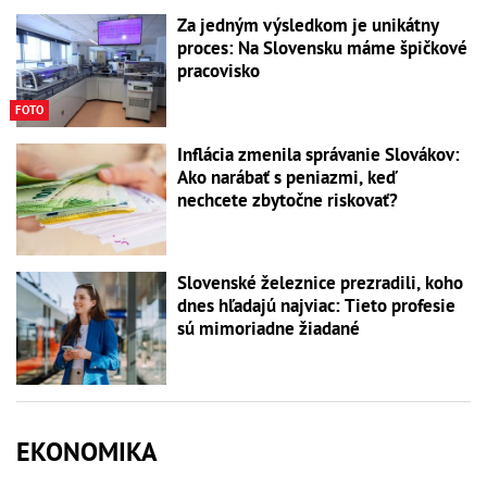
Za jedným výsledkom je unikátny
proces: Na Slovensku máme špičkové
pracovisko
FOTO
Inflácia zmenila správanie Slovákov:
Ako narábať s peniazmi, keď
nechcete zbytočne riskovať?
Slovenské železnice prezradili, koho
dnes hľadajú najviac: Tieto profesie
sú mimoriadne žiadané
EKONOMIKA