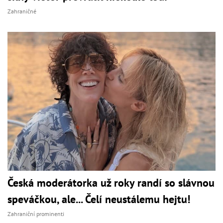
Zahraničné
Česká moderátorka už roky randí so slávnou
speváčkou, ale... Čelí neustálemu hejtu!
Zahraniční prominenti