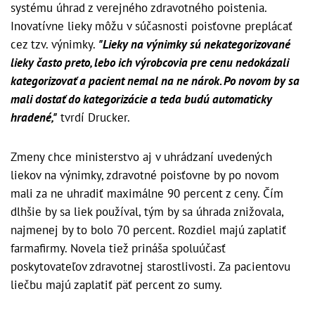
systému úhrad z verejného zdravotného poistenia.
Inovatívne lieky môžu v súčasnosti poisťovne preplácať
cez tzv. výnimky.
"Lieky na výnimky sú nekategorizované
lieky často preto, lebo ich výrobcovia pre cenu nedokázali
kategorizovať a pacient nemal na ne nárok. Po novom by sa
mali dostať do kategorizácie a teda budú automaticky
hradené,"
tvrdí Drucker.
Zmeny chce ministerstvo aj v uhrádzaní uvedených
liekov na výnimky, zdravotné poisťovne by po novom
mali za ne uhradiť maximálne 90 percent z ceny. Čím
dlhšie by sa liek používal, tým by sa úhrada znižovala,
najmenej by to bolo 70 percent. Rozdiel majú zaplatiť
farmafirmy. Novela tiež prináša spoluúčasť
poskytovateľov zdravotnej starostlivosti. Za pacientovu
liečbu majú zaplatiť päť percent zo sumy.