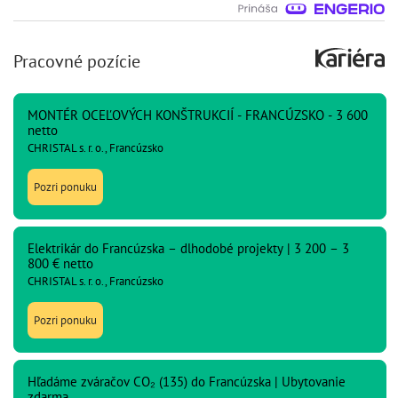
Pracovné pozície
MONTÉR OCEĽOVÝCH KONŠTRUKCIÍ - FRANCÚZSKO - 3 600
netto
CHRISTAL s. r. o., Francúzsko
Pozri ponuku
Elektrikár do Francúzska – dlhodobé projekty | 3 200 – 3
800 € netto
CHRISTAL s. r. o., Francúzsko
Pozri ponuku
Hľadáme zváračov CO₂ (135) do Francúzska | Ubytovanie
zdarma