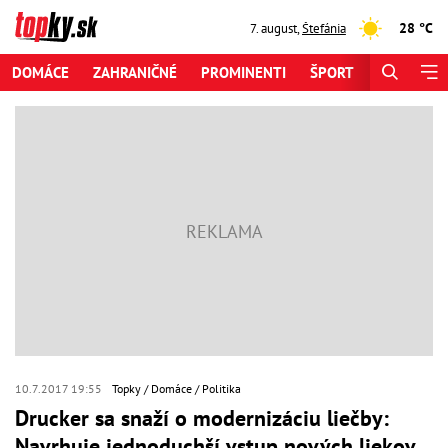
28 °C
7. august
,
Štefánia
DOMÁCE
ZAHRANIČNÉ
PROMINENTI
ŠPORT
ZAUJÍMAV
10.7.2017 19:55
Topky
Domáce
Politika
Drucker sa snaží o modernizáciu liečby:
Navrhuje jednoduchší vstup nových liekov