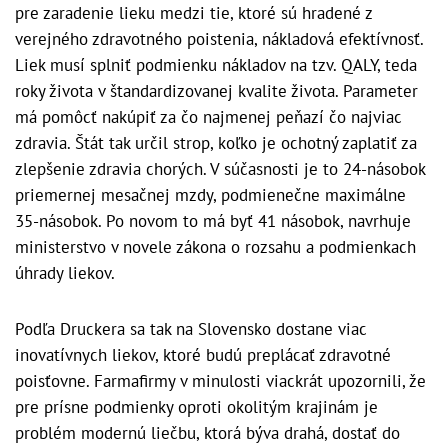
pre zaradenie lieku medzi tie, ktoré sú hradené z
verejného zdravotného poistenia, nákladová efektívnosť.
Liek musí splniť podmienku nákladov na tzv. QALY, teda
roky života v štandardizovanej kvalite života. Parameter
má pomôcť nakúpiť za čo najmenej peňazí čo najviac
zdravia. Štát tak určil strop, koľko je ochotný zaplatiť za
zlepšenie zdravia chorých. V súčasnosti je to 24-násobok
priemernej mesačnej mzdy, podmienečne maximálne
35-násobok. Po novom to má byť 41 násobok, navrhuje
ministerstvo v novele zákona o rozsahu a podmienkach
úhrady liekov.
Podľa Druckera sa tak na Slovensko dostane viac
inovatívnych liekov, ktoré budú preplácať zdravotné
poisťovne. Farmafirmy v minulosti viackrát upozornili, že
pre prísne podmienky oproti okolitým krajinám je
problém modernú liečbu, ktorá býva drahá, dostať do