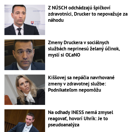
Z NÚSCH odchádzajú špičkoví
zdravotníci, Drucker to nepovažuje za
náhodu
Zmeny Druckera v sociálnych
službách neprinesú želaný účinok,
myslí si OĽaNO
Kiššovej sa nepáčia navrhované
zmeny v zdravotnej službe:
Podnikateľom nepomôžu
Na odhady INESS nemá zmysel
reagovať, hovorí Uhrík: Je to
pseudoanalýza