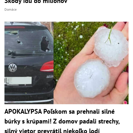
Škody idú do miliónov
Domáce
APOKALYPSA Poľskom sa prehnali silné
búrky s krúpami! Z domov padali strechy,
silný vietor prevrátil niekoľko lodí