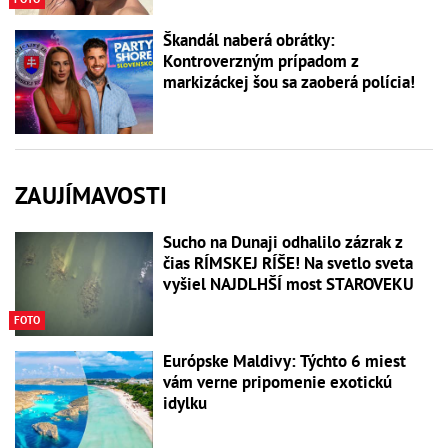
Škandál naberá obrátky:
Kontroverzným prípadom z
markizáckej šou sa zaoberá polícia!
ZAUJÍMAVOSTI
Sucho na Dunaji odhalilo zázrak z
čias RÍMSKEJ RÍŠE! Na svetlo sveta
vyšiel NAJDLHŠÍ most STAROVEKU
FOTO
Európske Maldivy: Týchto 6 miest
vám verne pripomenie exotickú
idylku