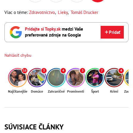
Viac o téme:
Zdravotníctvo
,
Lieky
,
Tomáš Drucker
Pridajte si Topky.sk
medzi Vaše
Pridať
preferované zdroje na Google
Nahlásiť chybu
16
3
4
3
7
4
Najčítanejšie
Domáce
Zahraničné
Prominenti
Šport
Krimi
Zaují
SÚVISIACE ČLÁNKY