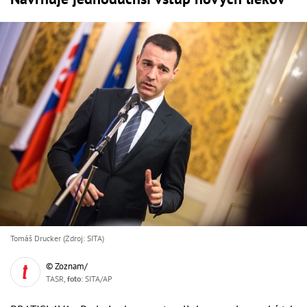
Tomáš Drucker (Zdroj: SITA)
© Zoznam/
TASR,
foto
: SITA/AP