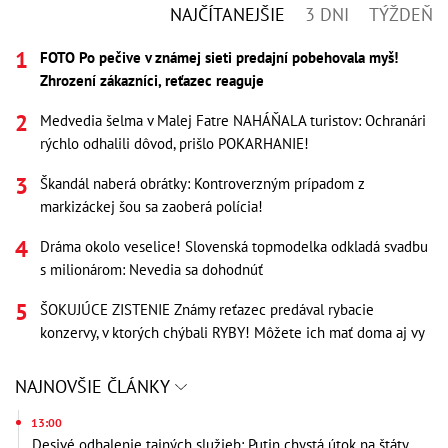
NAJČÍTANEJŠIE
3 DNI
TÝŽDEŇ
FOTO Po pečive v známej sieti predajní pobehovala myš!
Zhrození zákazníci, reťazec reaguje
Medvedia šelma v Malej Fatre NAHÁŇALA turistov: Ochranári
rýchlo odhalili dôvod, prišlo POKARHANIE!
Škandál naberá obrátky: Kontroverzným prípadom z
markizáckej šou sa zaoberá polícia!
Dráma okolo veselice! Slovenská topmodelka odkladá svadbu
s milionárom: Nevedia sa dohodnúť
ŠOKUJÚCE ZISTENIE Známy reťazec predával rybacie
konzervy, v ktorých chýbali RYBY! Môžete ich mať doma aj vy
NAJNOVŠIE ČLÁNKY
13:00
Desivé odhalenie tajných služieb: Putin chystá útok na štáty