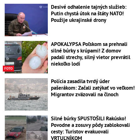
Desivé odhalenie tajných služieb:
Putin chystá útok na štáty NATO!
Použije ukrajinské drony
APOKALYPSA Poľskom sa prehnali
silné búrky s krúpami! Z domov
padali strechy, silný vietor prevrátil
niekoľko lodí
FOTO
Polícia zasadila tvrdý úder
pašerákom: Začali zatýkať vo veľkom!
Migrantov zväzovali na člnoch
Silné búrky SPUSTOŠILI Rakúsko!
Povodne a zosuvy pôdy zablokovali
cesty: Turistov evakuovali
VRTUĽNÍKOM