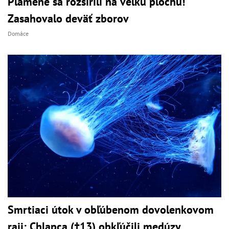
Plamene sa rozšírili na veľkú plochu!
Zasahovalo deväť zborov
Domáce
Smrtiaci útok v obľúbenom dovolenkovom
raji: Chlapca (†13) obkľúčili medúzy,