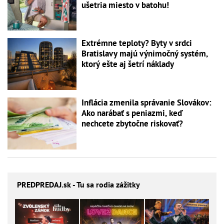
ušetria miesto v batohu!
Extrémne teploty? Byty v srdci
Bratislavy majú výnimočný systém,
ktorý ešte aj šetrí náklady
Inflácia zmenila správanie Slovákov:
Ako narábať s peniazmi, keď
nechcete zbytočne riskovať?
PREDPREDAJ
.sk - Tu sa rodia zážitky