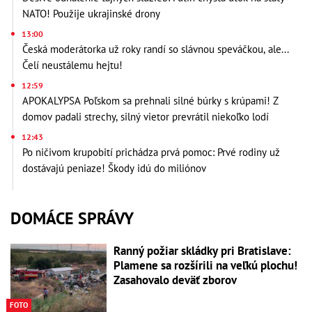
NATO! Použije ukrajinské drony
13:00
Česká moderátorka už roky randí so slávnou speváčkou, ale...
Čelí neustálemu hejtu!
12:59
APOKALYPSA Poľskom sa prehnali silné búrky s krúpami! Z
domov padali strechy, silný vietor prevrátil niekoľko lodí
12:43
Po ničivom krupobití prichádza prvá pomoc: Prvé rodiny už
dostávajú peniaze! Škody idú do miliónov
DOMÁCE SPRÁVY
Ranný požiar skládky pri Bratislave:
Plamene sa rozšírili na veľkú plochu!
Zasahovalo deväť zborov
FOTO