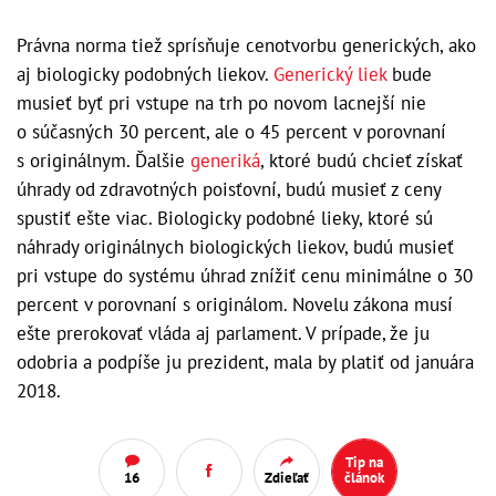
Právna norma tiež sprísňuje cenotvorbu generických, ako
aj biologicky podobných liekov.
Generický liek
bude
musieť byť pri vstupe na trh po novom lacnejší nie
o súčasných 30 percent, ale o 45 percent v porovnaní
s originálnym. Ďalšie
generiká
, ktoré budú chcieť získať
úhrady od zdravotných poisťovní, budú musieť z ceny
spustiť ešte viac. Biologicky podobné lieky, ktoré sú
náhrady originálnych biologických liekov, budú musieť
pri vstupe do systému úhrad znížiť cenu minimálne o 30
percent v porovnaní s originálom. Novelu zákona musí
ešte prerokovať vláda aj parlament. V prípade, že ju
odobria a podpíše ju prezident, mala by platiť od januára
2018.
Tip na
16
Zdieľať
článok