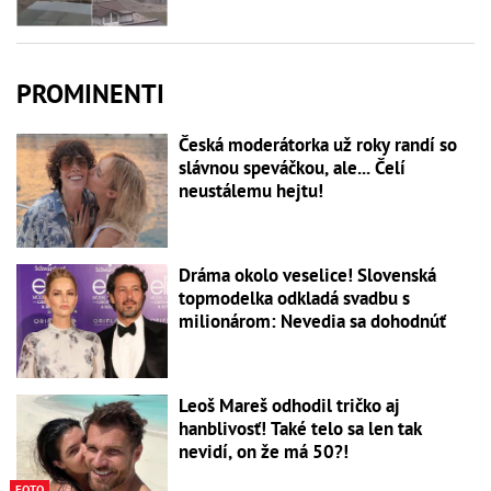
PROMINENTI
Česká moderátorka už roky randí so
slávnou speváčkou, ale... Čelí
neustálemu hejtu!
Dráma okolo veselice! Slovenská
topmodelka odkladá svadbu s
milionárom: Nevedia sa dohodnúť
Leoš Mareš odhodil tričko aj
hanblivosť! Také telo sa len tak
nevidí, on že má 50?!
FOTO