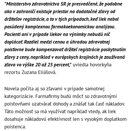
"Ministerstvo zdravotníctva SR je presvedčené, že podobne
ako v zahraničí existuje priestor na dodatočné zľavy od
držiteľov registrácie, a to v tých prípadoch, keď liek nebol
posúdený komplexnou farmakoekonomickou analýzou.
Pacienti ani v prípade liekov na výnimky nebudú nič
doplácať. Rozdiel medzi cenou a úhradou zdravotnej
poisťovne bude kompenzovať držiteľ registrácie poskytnutím
zľavy z ceny, napríklad v európskych krajinách je zaužívaná
zľava vo výške 20 až 25 percent,"
uviedla hovorkyňa
rezortu Zuzana Eliášová.
Novela počíta aj so zľavami v prípade samotnej
kategorizácie. Farmafirmy budú môcť so zdravotnými
poisťovňami uzatvárať dohody a znášať tak časť nákladov.
Táto možnosť sa má využívať napríklad vtedy, ak liek
dosahuje nákladovú efektívnosť len s vysokým doplatkom
poistenca.