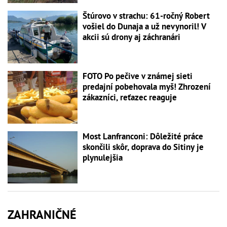
Štúrovo v strachu: 61-ročný Robert
vošiel do Dunaja a už nevynoril! V
akcii sú drony aj záchranári
FOTO Po pečive v známej sieti
predajní pobehovala myš! Zhrození
zákazníci, reťazec reaguje
Most Lanfranconi: Dôležité práce
skončili skôr, doprava do Sitiny je
plynulejšia
ZAHRANIČNÉ