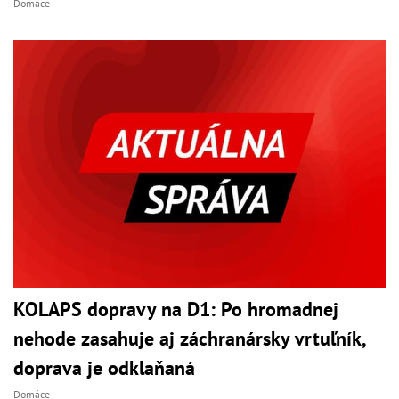
Domáce
KOLAPS dopravy na D1: Po hromadnej
nehode zasahuje aj záchranársky vrtuľník,
doprava je odklaňaná
Domáce