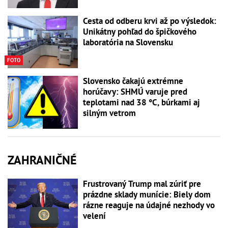
Cesta od odberu krvi až po výsledok:
Unikátny pohľad do špičkového
laboratória na Slovensku
FOTO
Slovensko čakajú extrémne
horúčavy: SHMÚ varuje pred
teplotami nad 38 °C, búrkami aj
silným vetrom
ZAHRANIČNÉ
Frustrovaný Trump mal zúriť pre
prázdne sklady munície: Biely dom
rázne reaguje na údajné nezhody vo
velení