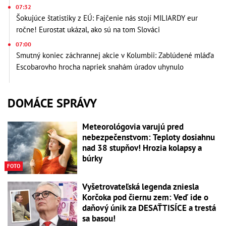
07:32
Šokujúce štatistiky z EÚ: Fajčenie nás stojí MILIARDY eur
ročne! Eurostat ukázal, ako sú na tom Slováci
07:00
Smutný koniec záchrannej akcie v Kolumbii: Zablúdené mláďa
Escobarovho hrocha napriek snahám úradov uhynulo
DOMÁCE SPRÁVY
Meteorológovia varujú pred
nebezpečenstvom: Teploty dosiahnu
nad 38 stupňov! Hrozia kolapsy a
búrky
FOTO
Vyšetrovateľská legenda zniesla
Korčoka pod čiernu zem: Veď ide o
daňový únik za DESAŤTISÍCE a trestá
sa basou!