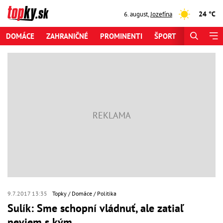
24 °C
6. august
,
Jozefína
DOMÁCE
ZAHRANIČNÉ
PROMINENTI
ŠPORT
ZAUJÍMAV
9.7.2017 13:35
Topky
Domáce
Politika
Sulík: Sme schopní vládnuť, ale zatiaľ
neviem s kým