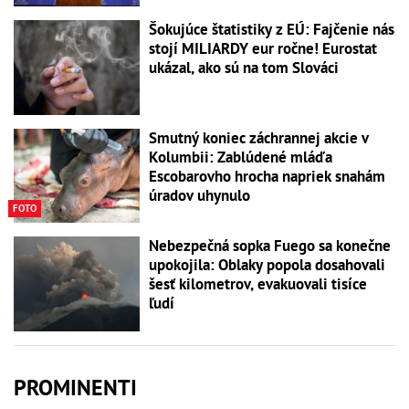
Šokujúce štatistiky z EÚ: Fajčenie nás
stojí MILIARDY eur ročne! Eurostat
ukázal, ako sú na tom Slováci
Smutný koniec záchrannej akcie v
Kolumbii: Zablúdené mláďa
Escobarovho hrocha napriek snahám
úradov uhynulo
FOTO
Nebezpečná sopka Fuego sa konečne
upokojila: Oblaky popola dosahovali
šesť kilometrov, evakuovali tisíce
ľudí
PROMINENTI