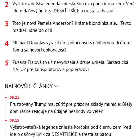
Vyšetrovateľská legenda zniesla Korčoka pod čiernu zem: Veď
ide o daňový únik za DESAŤTISÍCE a trestá sa basou!
Toto je nová Pamela Anderson? Krásna blondínka, ale... Tento
rozdiel udrie do očí!
Michael Douglas vyrazil do spoločnosti s nádhernou dcérou:
Tomu sa hovorí dokonalosť!
Zuzana Fialová to už nevydržala a drsne udrela: Sarkastická
NÁLOŽ pre konšpirátorov a popieračov!
NAJNOVŠIE ČLÁNKY
08:21
Frustrovaný Trump mal zúriť pre prázdne sklady munície: Biely
dom rázne reaguje na údajné nezhody vo velení
08:15
Vyšetrovateľská legenda zniesla Korčoka pod čiernu zem: Veď
ide o daňový únik za DESAŤTISÍCE a trestá sa basou!