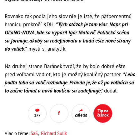
Rovnako tak podľa jeho slov nie je isté, že päťpercentnú
hranicu prekročí KDH.
"Tých otázok je tam viac. Napr. pri
OĽaNO-NOVA, kde sa vyparil Igor Matovič. Politická scéna
sa formuje, akoby sa redefinovala a budú ešte nové strany
do volieb,"
myslí si analytik.
Na druhej strane Baránek tvrdí, že by bolo dobré ešte
pred voľbami vedieť, kto je možný koaličný partner.
"Lebo
podľa toho sa volič rozhoduje. Pravda je, že až po voľbách sa
to začne lámať a nová koalícia sa zadefinuje,"
dodal.
Tip na
177
Zdieľať
článok
Viac o téme:
SaS
,
Richard Sulík