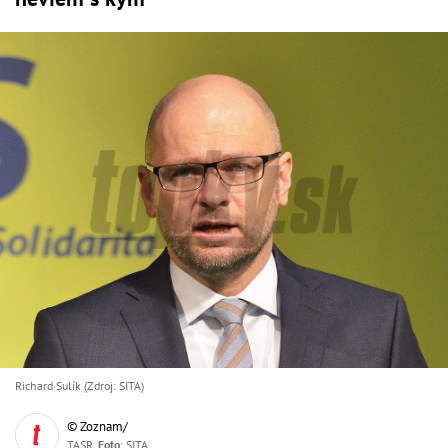
Richard Sulík (Zdroj: SITA)
© Zoznam/
TASR,
Foto
: SITA