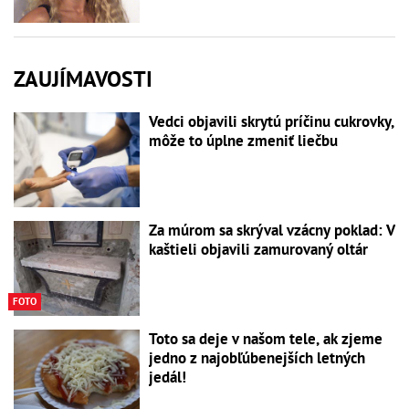
ZAUJÍMAVOSTI
Vedci objavili skrytú príčinu cukrovky,
môže to úplne zmeniť liečbu
Za múrom sa skrýval vzácny poklad: V
kaštieli objavili zamurovaný oltár
FOTO
Toto sa deje v našom tele, ak zjeme
jedno z najobľúbenejších letných
jedál!