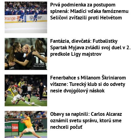
Prvá podmienka za postupom
splnená: Mladíci vďaka famóznemu
Seličovi zvíťazili proti Helvétom
Fantázia, dievčatá: Futbalistky
Spartak Myjava zvládli svoj duel v 2.
predkole Ligy majstrov
Fenerbahce s Milanom Škriniarom
víťazne: Turecký klub si do odvety
nesie dvojgólový náskok
Obavy sa naplnili: Carlos Alcaraz
oznámil svetu správu, ktorú sme
nechceli počuť