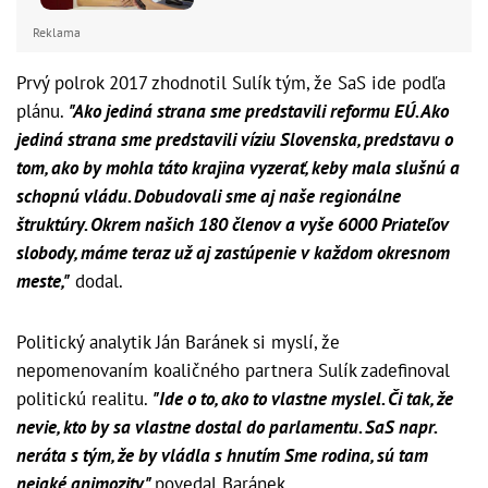
Reklama
Prvý polrok 2017 zhodnotil Sulík tým, že SaS ide podľa
plánu.
"Ako jediná strana sme predstavili reformu EÚ. Ako
jediná strana sme predstavili víziu Slovenska, predstavu o
tom, ako by mohla táto krajina vyzerať, keby mala slušnú a
schopnú vládu. Dobudovali sme aj naše regionálne
štruktúry. Okrem našich 180 členov a vyše 6000 Priateľov
slobody, máme teraz už aj zastúpenie v každom okresnom
meste,"
dodal.
Politický analytik Ján Baránek si myslí, že
nepomenovaním koaličného partnera Sulík zadefinoval
politickú realitu.
"Ide o to, ako to vlastne myslel. Či tak, že
nevie, kto by sa vlastne dostal do parlamentu. SaS napr.
neráta s tým, že by vládla s hnutím Sme rodina, sú tam
nejaké animozity,"
povedal Baránek.