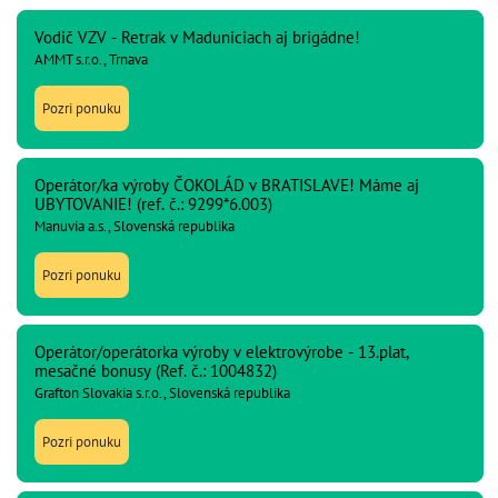
Vodič VZV - Retrak v Maduniciach aj brigádne!
AMMT s.r.o., Trnava
Pozri ponuku
Operátor/ka výroby ČOKOLÁD v BRATISLAVE! Máme aj
UBYTOVANIE! (ref. č.: 9299*6.003)
Manuvia a.s., Slovenská republika
Pozri ponuku
Operátor/operátorka výroby v elektrovýrobe - 13.plat,
mesačné bonusy (Ref. č.: 1004832)
Grafton Slovakia s.r.o., Slovenská republika
Pozri ponuku