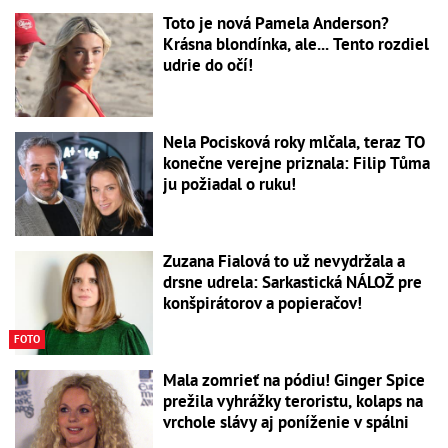
Toto je nová Pamela Anderson?
Krásna blondínka, ale... Tento rozdiel
udrie do očí!
Nela Pocisková roky mlčala, teraz TO
konečne verejne priznala: Filip Tůma
ju požiadal o ruku!
Zuzana Fialová to už nevydržala a
drsne udrela: Sarkastická NÁLOŽ pre
konšpirátorov a popieračov!
FOTO
Mala zomrieť na pódiu! Ginger Spice
prežila vyhrážky teroristu, kolaps na
vrchole slávy aj poníženie v spálni