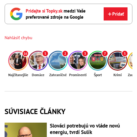
Pridajte si Topky.sk
medzi Vaše
Pridať
preferované zdroje na Google
Nahlásiť chybu
16
5
2
3
7
5
Najčítanejšie
Domáce
Zahraničné
Prominenti
Šport
Krimi
Zaují
SÚVISIACE ČLÁNKY
Slováci potrebujú vo vláde novú
energiu, tvrdí Sulík