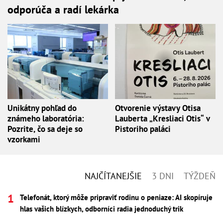
odporúča a radí lekárka
Unikátny pohľad do
Otvorenie výstavy Otisa
známeho laboratória:
Lauberta „Kresliaci Otis“ v
Pozrite, čo sa deje so
Pistoriho paláci
vzorkami
NAJČÍTANEJŠIE
3 DNI
TÝŽDEŇ
Telefonát, ktorý môže pripraviť rodinu o peniaze: AI skopíruje
hlas vašich blízkych, odborníci radia jednoduchý trik