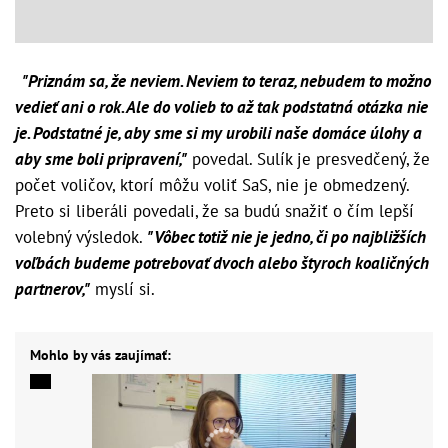
"Priznám sa, že neviem. Neviem to teraz, nebudem to možno
vedieť ani o rok. Ale do volieb to až tak podstatná otázka nie
je. Podstatné je, aby sme si my urobili naše domáce úlohy a
aby sme boli pripravení,"
povedal. Sulík je presvedčený, že
počet voličov, ktorí môžu voliť SaS, nie je obmedzený.
Preto si liberáli povedali, že sa budú snažiť o čím lepší
volebný výsledok.
"Vôbec totiž nie je jedno, či po najbližších
voľbách budeme potrebovať dvoch alebo štyroch koaličných
partnerov,"
myslí si.
Mohlo by vás zaujímať: