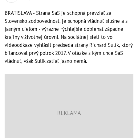
BRATISLAVA - Strana SaS je schopná prevziať za
Slovensko zodpovednosť, je schopná vládnuť slušne a s
jasným cieľom - výrazne rýchlejšie dobiehať západné
krajiny v životnej úrovni. Na sociálnej sieti to vo
videoodkaze vyhlásil predseda strany Richard Sulík, ktorý
bilancoval prvý polrok 2017. V otázke s kým chce SaS
vládnuť, však Sulík zatiaľ jasno nemá.