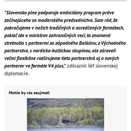
"Slovensko plne podporuje ambiciózny program práve
začínajúceho sa maďarského predsedníctva. Som rád, že
pokračujeme v našich tradičných a osvedčených formátoch,
pokiaľ ide o ministrov zahraničných vecí, to znamená
stretnutia s partnermi zo západného Balkánu, z Východného
partnerstva, s nordicko-baltickou skupinou, ale zároveň
veľmi flexibilne rozširujeme tieto partnerstvá aj o nových
partnerov vo formáte V4 plus,"
zdôraznil šéf slovenskej
diplomacie.
Mohlo by vás zaujímať: