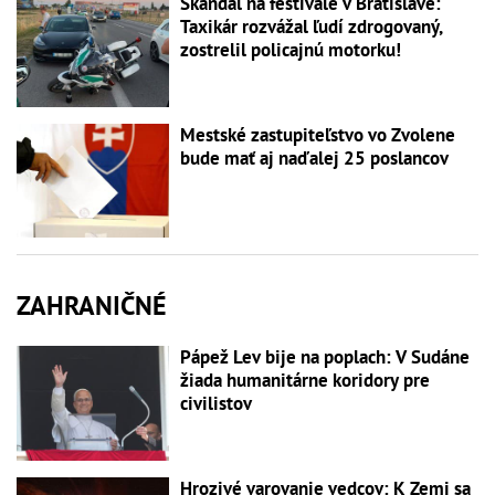
Škandál na festivale v Bratislave:
Taxikár rozvážal ľudí zdrogovaný,
zostrelil policajnú motorku!
Mestské zastupiteľstvo vo Zvolene
bude mať aj naďalej 25 poslancov
ZAHRANIČNÉ
Pápež Lev bije na poplach: V Sudáne
žiada humanitárne koridory pre
civilistov
Hrozivé varovanie vedcov: K Zemi sa