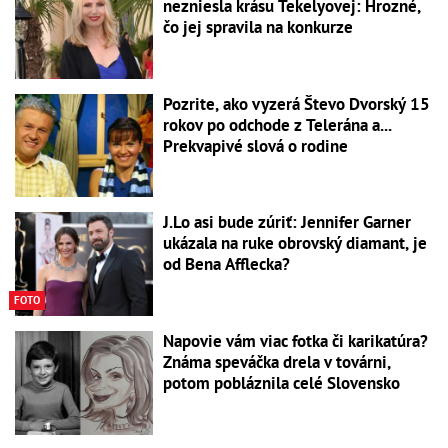
nezniesla krásu Tekelyovej: Hrozné,
čo jej spravila na konkurze
Pozrite, ako vyzerá Števo Dvorský 15
rokov po odchode z Telerána a...
Prekvapivé slová o rodine
J.Lo asi bude zúriť: Jennifer Garner
ukázala na ruke obrovský diamant, je
od Bena Afflecka?
FOTO
Napovie vám viac fotka či karikatúra?
Známa speváčka drela v továrni,
potom pobláznila celé Slovensko