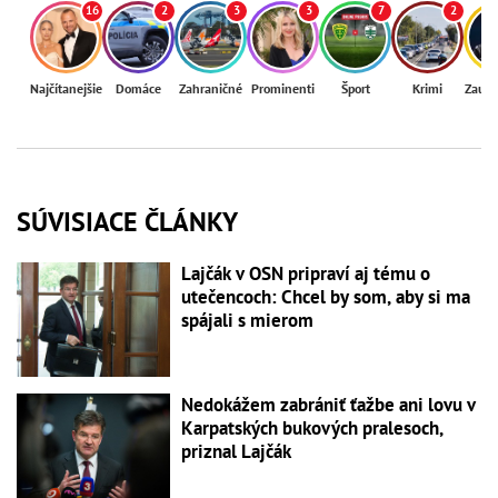
16
2
3
3
7
2
Najčítanejšie
Domáce
Zahraničné
Prominenti
Šport
Krimi
Zaují
SÚVISIACE ČLÁNKY
Lajčák v OSN pripraví aj tému o
utečencoch: Chcel by som, aby si ma
spájali s mierom
Nedokážem zabrániť ťažbe ani lovu v
Karpatských bukových pralesoch,
priznal Lajčák