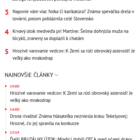
Napovie vám viac fotka či karikatúra? Známa speváčka drela v
továrni, potom pobláznila celé Slovensko
Krvavý útok medveďa pri Martine: Šelma dohrýzla muža na
bicykli, zranený sa doplazil k chatám
Hrozivé varovanie vedcov: K Zemi sa rúti obrovský asteroid! Je
veľký ako mrakodrap
NAJNOVŠIE ČLÁNKY
14:00
Hrozivé varovanie vedcov: K Zemi sa rúti obrovský asteroid! Je
veľký ako mrakodrap
14:00
Drsná rivalita! Známa hlásateľka nezniesla krásu Tekelyovej:
Hrozné, čo jej spravila na konkurze
13:59
Ďalší BRUTÁLNY ÚTOK: Mladíci dobili OTCA pred očami dcéry,