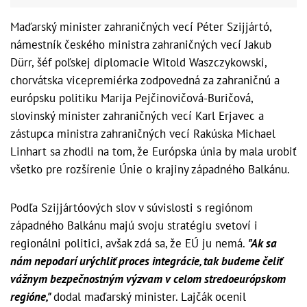
Maďarský minister zahraničných vecí Péter Szijjártó,
námestník českého ministra zahraničných vecí Jakub
Dürr, šéf poľskej diplomacie Witold Waszczykowski,
chorvátska vicepremiérka zodpovedná za zahraničnú a
európsku politiku Marija Pejčinovičová-Buričová,
slovinský minister zahraničných vecí Karl Erjavec a
zástupca ministra zahraničných vecí Rakúska Michael
Linhart sa zhodli na tom, že Európska únia by mala urobiť
všetko pre rozšírenie Únie o krajiny západného Balkánu.
Podľa Szijjártóových slov v súvislosti s regiónom
západného Balkánu majú svoju stratégiu svetoví i
regionálni politici, avšak zdá sa, že EÚ ju nemá.
"Ak sa
nám nepodarí urýchliť proces integrácie, tak budeme čeliť
vážnym bezpečnostným výzvam v celom stredoeurópskom
regióne,"
dodal maďarský minister. Lajčák ocenil