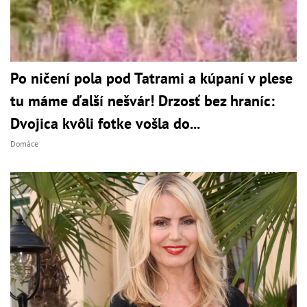
Po ničení pola pod Tatrami a kúpaní v plese
tu máme ďalší nešvár! Drzosť bez hraníc:
Dvojica kvôli fotke vošla do...
Domáce