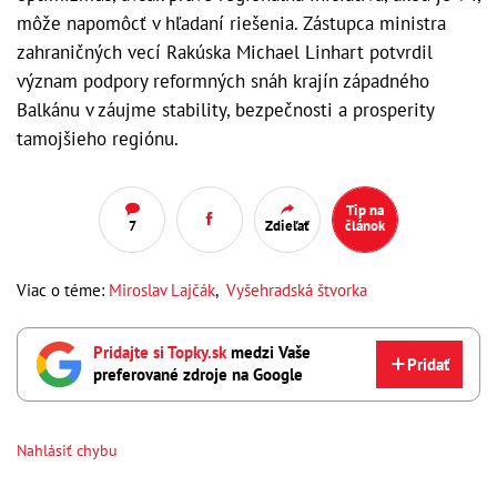
môže napomôcť v hľadaní riešenia. Zástupca ministra
zahraničných vecí Rakúska Michael Linhart potvrdil
význam podpory reformných snáh krajín západného
Balkánu v záujme stability, bezpečnosti a prosperity
tamojšieho regiónu.
Tip na
7
Zdieľať
článok
Viac o téme:
Miroslav Lajčák
,
Vyšehradská štvorka
Pridajte si Topky.sk
medzi Vaše
Pridať
preferované zdroje na Google
Nahlásiť chybu