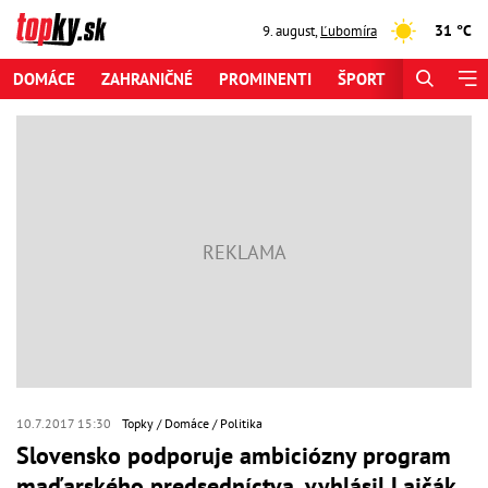
31 °C
9. august
,
Ľubomíra
DOMÁCE
ZAHRANIČNÉ
PROMINENTI
ŠPORT
ZAUJÍMAV
10.7.2017 15:30
Topky
Domáce
Politika
Slovensko podporuje ambiciózny program
maďarského predsedníctva, vyhlásil Lajčák