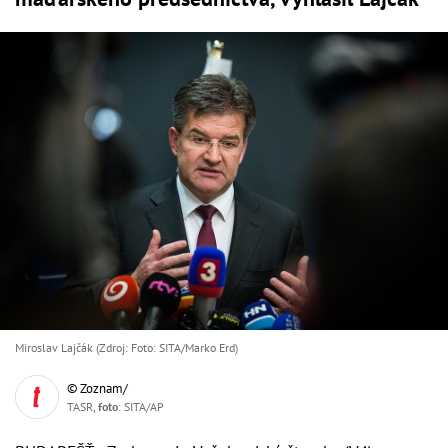
Miroslav Lajčák (Zdroj: Foto: SITA/Marko Erd)
© Zoznam/
TASR,
foto
: SITA/AP