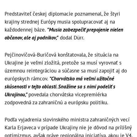
Predstaviteľ českej diplomacie poznamenal, že štyri
krajiny strednej Európy musia spolupracovať aj na
každodennej báze.
"Musia zabezpečiť prepojenie nielen
občanov, ale aj podnikov,"
dodal Dürr.
Pejčinovičová-Buričová konštatovala, že situácia na
Ukrajine je veľmi zložitá, pretože sa musí vyrovnať s
územnou reintegráciou a súčasne sa musí zapojiť aj do
európskych rámcov.
"Chorvátsko má veľmi užitočné
skúsenosti v tejto oblasti. Snažíme sa s nimi podeliť s
Ukrajinou,"
povedala chorvátska vicepremiérka
zodpovedná za zahraničnú a európsku politiku.
Podľa vyjadrenia slovinského ministra zahraničných vecí
Karla Erjaveca v prípade Ukrajiny nie je dôvod na prílišný
optimizmus, avšak práve regionálna iniciatíva, akou je V4,