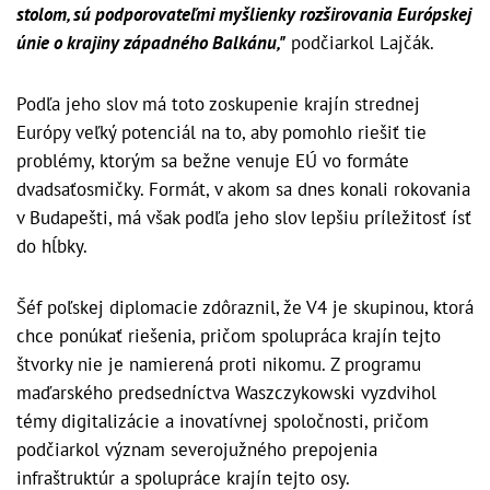
stolom, sú podporovateľmi myšlienky rozširovania Európskej
únie o krajiny západného Balkánu,"
podčiarkol Lajčák.
Podľa jeho slov má toto zoskupenie krajín strednej
Európy veľký potenciál na to, aby pomohlo riešiť tie
problémy, ktorým sa bežne venuje EÚ vo formáte
dvadsaťosmičky. Formát, v akom sa dnes konali rokovania
v Budapešti, má však podľa jeho slov lepšiu príležitosť ísť
do hĺbky.
Šéf poľskej diplomacie zdôraznil, že V4 je skupinou, ktorá
chce ponúkať riešenia, pričom spolupráca krajín tejto
štvorky nie je namierená proti nikomu. Z programu
maďarského predsedníctva Waszczykowski vyzdvihol
témy digitalizácie a inovatívnej spoločnosti, pričom
podčiarkol význam severojužného prepojenia
infraštruktúr a spolupráce krajín tejto osy.