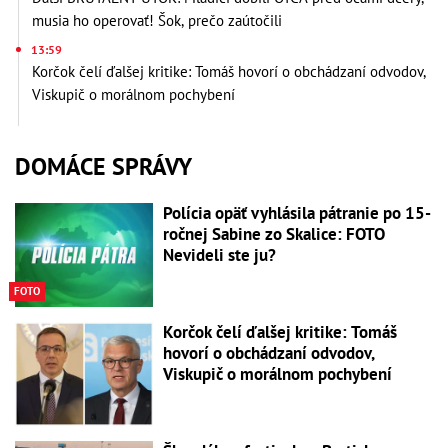
musia ho operovať! Šok, prečo zaútočili
13:59
Korčok čelí ďalšej kritike: Tomáš hovorí o obchádzaní odvodov,
Viskupič o morálnom pochybení
DOMÁCE SPRÁVY
Polícia opäť vyhlásila pátranie po 15-
ročnej Sabine zo Skalice: FOTO
Nevideli ste ju?
FOTO
Korčok čelí ďalšej kritike: Tomáš
hovorí o obchádzaní odvodov,
Viskupič o morálnom pochybení