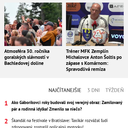
Atmosféra 30. ročníka
Tréner MFK Zemplín
goralských slávností v
Michalovce Anton Šoltis po
Bachledovej doline
zápase s Komárnom:
Spravodlivá remíza
NAJČÍTANEJŠIE
3 DNI
TÝŽDEŇ
Ako Gáboríkovci roky budovali svoj verejný obraz: Zamilovaný
pár a rodinná idylka! Zmenilo sa niečo?
Škandál na festivale v Bratislave: Taxikár rozvážal ľudí
zdrogovaný, zostrelil policajnú motorku!