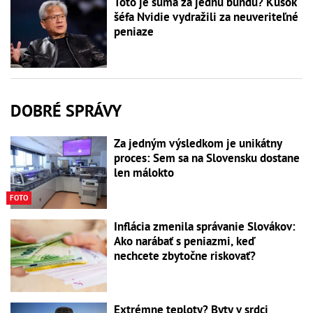
Toto je suma za jednu bundu? Kúsok
šéfa Nvidie vydražili za neuveriteľné
peniaze
DOBRÉ SPRÁVY
Za jedným výsledkom je unikátny
proces: Sem sa na Slovensku dostane
len málokto
FOTO
Inflácia zmenila správanie Slovákov:
Ako narábať s peniazmi, keď
nechcete zbytočne riskovať?
Extrémne teploty? Byty v srdci