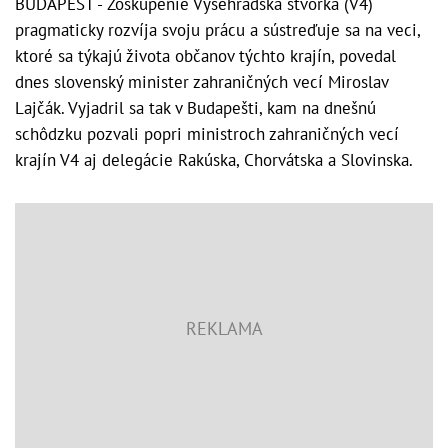
BUDAPEŠŤ - Zoskupenie Vyšehradská štvorka (V4)
pragmaticky rozvíja svoju prácu a sústreďuje sa na veci,
ktoré sa týkajú života občanov týchto krajín, povedal
dnes slovenský minister zahraničných vecí Miroslav
Lajčák. Vyjadril sa tak v Budapešti, kam na dnešnú
schôdzku pozvali popri ministroch zahraničných vecí
krajín V4 aj delegácie Rakúska, Chorvátska a Slovinska.