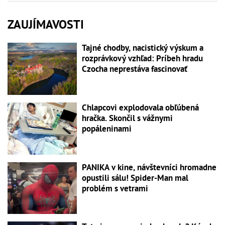
ZAUJÍMAVOSTI
Tajné chodby, nacistický výskum a
rozprávkový vzhľad: Príbeh hradu
Czocha neprestáva fascinovať
Chlapcovi explodovala obľúbená
hračka. Skončil s vážnymi
popáleninami
PANIKA v kine, návštevníci hromadne
opustili sálu! Spider-Man mal
problém s vetrami