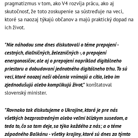
pragmatizmus v tom, ako V4 rozvíja prácu, ako aj
skutočnosť, že toto zoskupenie sa sústreďuje na veci,
ktoré sa naozaj týkajú občanov a majú praktický dopad na
ich život.
"Nie náhodou sme dnes diskutovali o téme prepojení -
cestných, diaľničných, železničných -, o prepojení
energonosičov, ale aj o prepojení napríklad digitálneho
priestoru a dobudovaní jednotného digitálneho trhu. To sú
veci, ktoré naozaj naši občania vnímajú a cítia, lebo im
zjednodušujú alebo komplikujú život,"
konštatoval
slovenský minister.
"Rovnako tak diskutujeme o Ukrajine, ktorá je pre nás
všetkých bezprostredným alebo veľmi blízkym susedom, a
teda to, čo sa tam deje, sa týka každého z nás; a o téme
západného Balkánu - všetky krajiny, ktoré sú dnes za týmto