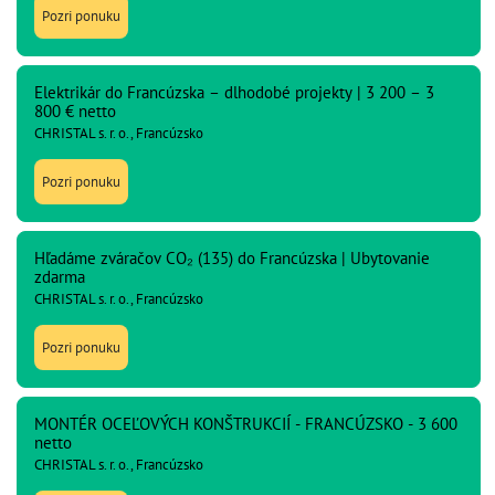
Pozri ponuku
Elektrikár do Francúzska – dlhodobé projekty | 3 200 – 3
800 € netto
CHRISTAL s. r. o., Francúzsko
Pozri ponuku
Hľadáme zváračov CO₂ (135) do Francúzska | Ubytovanie
zdarma
CHRISTAL s. r. o., Francúzsko
Pozri ponuku
MONTÉR OCEĽOVÝCH KONŠTRUKCIÍ - FRANCÚZSKO - 3 600
netto
CHRISTAL s. r. o., Francúzsko