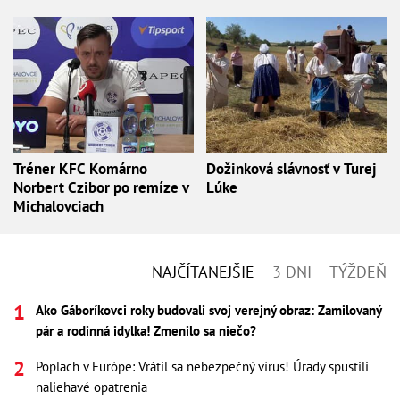
Tréner KFC Komárno
Dožinková slávnosť v Turej
Norbert Czibor po remíze v
Lúke
Michalovciach
NAJČÍTANEJŠIE
3 DNI
TÝŽDEŇ
Ako Gáboríkovci roky budovali svoj verejný obraz: Zamilovaný
pár a rodinná idylka! Zmenilo sa niečo?
Poplach v Európe: Vrátil sa nebezpečný vírus! Úrady spustili
naliehavé opatrenia