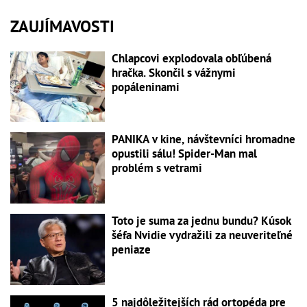
ZAUJÍMAVOSTI
Chlapcovi explodovala obľúbená
hračka. Skončil s vážnymi
popáleninami
PANIKA v kine, návštevníci hromadne
opustili sálu! Spider-Man mal
problém s vetrami
Toto je suma za jednu bundu? Kúsok
šéfa Nvidie vydražili za neuveriteľné
peniaze
5 najdôležitejších rád ortopéda pre