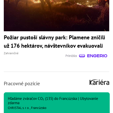
Požiar pustoší slávny park: Plamene zničili
už 176 hektárov, návštevníkov evakuovali
Zahraničné
Pracovné pozície
Hľadáme zváračov CO₂ (135) do Francúzska | Ubytovanie
zdarma
CHRISTAL s. r. o., Francúzsko