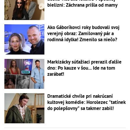
bielizni: Záchrana prišla od mamy
Ako Gáboríkovci roky budovali svoj
verejný obraz: Zamilovaný pár a
rodinná idylka! Zmenilo sa niečo?
Markizácky súťažiaci prerazil ďalšie
dno: Po kauze v šou... Ide na tom
zarábať!
Dramatické chvíle pri nakrúcaní
kultovej komédie: Horolezec "tatínek
do polepšovny" sa takmer zabil!