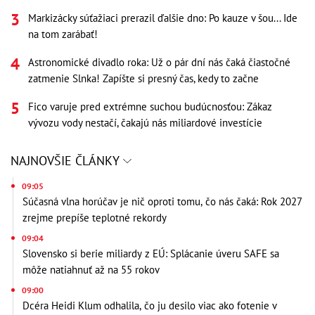
Markizácky súťažiaci prerazil ďalšie dno: Po kauze v šou... Ide
na tom zarábať!
Astronomické divadlo roka: Už o pár dní nás čaká čiastočné
zatmenie Slnka! Zapíšte si presný čas, kedy to začne
Fico varuje pred extrémne suchou budúcnosťou: Zákaz
vývozu vody nestačí, čakajú nás miliardové investície
NAJNOVŠIE ČLÁNKY
09:05
Súčasná vlna horúčav je nič oproti tomu, čo nás čaká: Rok 2027
zrejme prepíše teplotné rekordy
09:04
Slovensko si berie miliardy z EÚ: Splácanie úveru SAFE sa
môže natiahnuť až na 55 rokov
09:00
Dcéra Heidi Klum odhalila, čo ju desilo viac ako fotenie v