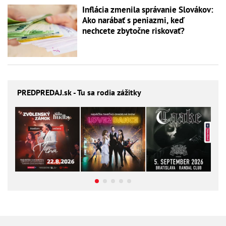
Inflácia zmenila správanie Slovákov:
Ako narábať s peniazmi, keď
nechcete zbytočne riskovať?
PREDPREDAJ
.sk - Tu sa rodia zážitky