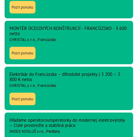
Pozri ponuku
MONTÉR OCEĽOVÝCH KONŠTRUKCIÍ - FRANCÚZSKO - 3 600
netto
CHRISTAL s. r. o., Francúzsko
Pozri ponuku
Elektrikár do Francúzska – dlhodobé projekty | 3 200 – 3
800 € netto
CHRISTAL s. r. o., Francúzsko
Pozri ponuku
Hľadáme operátorov/operátorky do modernej elektrovýroby
– čisté prostredie a stabilná práca
INDEX NOSLUŠ s.r.o., Piešťany