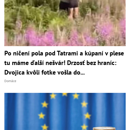
Po ničení pola pod Tatrami a kúpaní v plese
tu máme ďalší nešvár! Drzosť bez hraníc:
Dvojica kvôli fotke vošla do...
Domáce