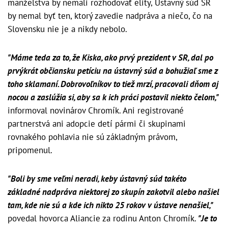
manželstva by nemali rozhodovať elity, Ústavný súd SR
by nemal byť ten, ktorý zavedie nadpráva a niečo, čo na
Slovensku nie je a nikdy nebolo.
"Máme teda za to, že Kiska, ako prvý prezident v SR, dal po
prvýkrát občiansku petíciu na ústavný súd a bohužiaľ sme z
toho sklamaní. Dobrovoľníkov to tiež mrzí, pracovali dňom aj
nocou a zaslúžia si, aby sa k ich práci postavil niekto čelom,"
informoval novinárov Chromík. Ani registrované
partnerstvá ani adopcie detí pármi či skupinami
rovnakého pohlavia nie sú základným právom,
pripomenul.
"Boli by sme veľmi neradi, keby ústavný súd takéto
základné nadpráva niektorej zo skupín zakotvil alebo našiel
tam, kde nie sú a kde ich nikto 25 rokov v ústave nenašiel,"
povedal hovorca Aliancie za rodinu Anton Chromík.
"Je to