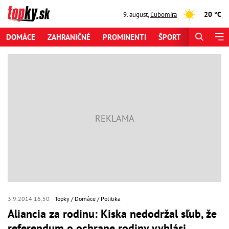
20 °C
9. august
,
Ľubomíra
DOMÁCE
ZAHRANIČNÉ
PROMINENTI
ŠPORT
ZAUJÍMAV
3.9.2014 16:50
Topky
Domáce
Politika
Aliancia za rodinu: Kiska nedodržal sľub, že
referendum o ochrane rodiny vyhlási