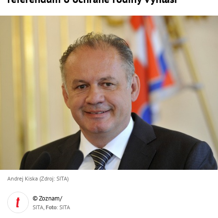
Andrej Kiska (Zdroj: SITA)
© Zoznam/
SITA,
Foto
: SITA