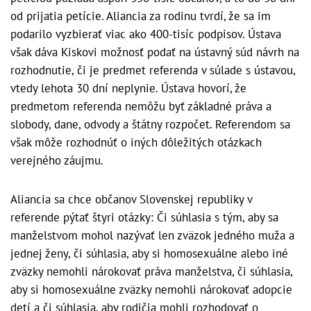
od prijatia petície. Aliancia za rodinu tvrdí, že sa im
podarilo vyzbierať viac ako 400-tisíc podpisov. Ústava
však dáva Kiskovi možnosť podať na ústavný súd návrh na
rozhodnutie, či je predmet referenda v súlade s ústavou,
vtedy lehota 30 dní neplynie. Ústava hovorí, že
predmetom referenda nemôžu byť základné práva a
slobody, dane, odvody a štátny rozpočet. Referendom sa
však môže rozhodnúť o iných dôležitých otázkach
verejného záujmu.
Aliancia sa chce občanov Slovenskej republiky v
referende pýtať štyri otázky: Či súhlasia s tým, aby sa
manželstvom mohol nazývať len zväzok jedného muža a
jednej ženy, či súhlasia, aby si homosexuálne alebo iné
zväzky nemohli nárokovať práva manželstva, či súhlasia,
aby si homosexuálne zväzky nemohli nárokovať adopcie
detí a či súhlasia, aby rodičia mohli rozhodovať o