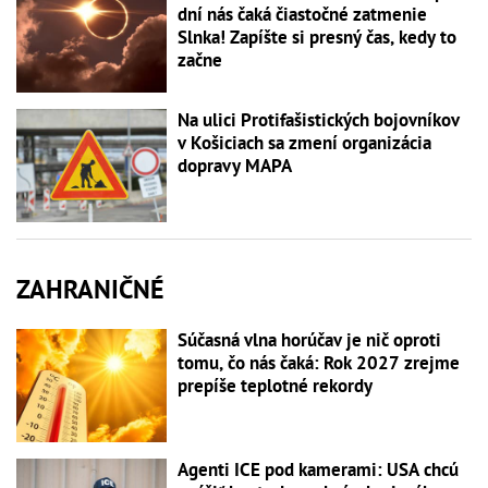
dní nás čaká čiastočné zatmenie
Slnka! Zapíšte si presný čas, kedy to
začne
Na ulici Protifašistických bojovníkov
v Košiciach sa zmení organizácia
dopravy MAPA
ZAHRANIČNÉ
Súčasná vlna horúčav je nič oproti
tomu, čo nás čaká: Rok 2027 zrejme
prepíše teplotné rekordy
Agenti ICE pod kamerami: USA chcú