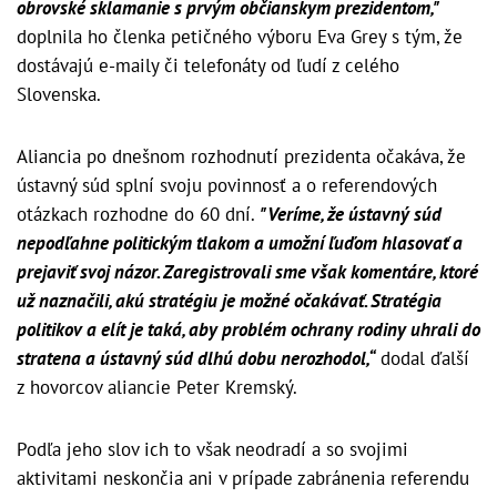
obrovské sklamanie s prvým občianskym prezidentom,"
doplnila ho členka petičného výboru Eva Grey s tým, že
dostávajú e-maily či telefonáty od ľudí z celého
Slovenska.
Aliancia po dnešnom rozhodnutí prezidenta očakáva, že
ústavný súd splní svoju povinnosť a o referendových
otázkach rozhodne do 60 dní.
"Veríme, že ústavný súd
nepodľahne politickým tlakom a umožní ľuďom hlasovať a
prejaviť svoj názor. Zaregistrovali sme však komentáre, ktoré
už naznačili, akú stratégiu je možné očakávať. Stratégia
politikov a elít je taká, aby problém ochrany rodiny uhrali do
stratena a ústavný súd dlhú dobu nerozhodol,“
dodal ďalší
z hovorcov aliancie Peter Kremský.
Podľa jeho slov ich to však neodradí a so svojimi
aktivitami neskončia ani v prípade zabránenia referendu