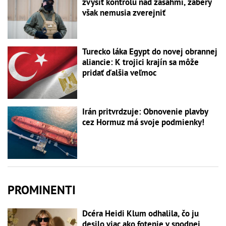
zvýšiť kontrolu nad zásahmi, zábery
však nemusia zverejniť
Turecko láka Egypt do novej obrannej
aliancie: K trojici krajín sa môže
pridať ďalšia veľmoc
Irán pritvrdzuje: Obnovenie plavby
cez Hormuz má svoje podmienky!
PROMINENTI
Dcéra Heidi Klum odhalila, čo ju
desilo viac ako fotenie v spodnej