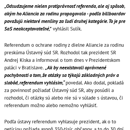
„Odsudzujeme nielen protiprávnosť referenda, ale aj spôsob,
akým ho Aliancia za rodinu propagovala - podľa billboardov
považujú niektoré menšiny za ľudí druhej kategórie. To je pre
SaS neakceptovateľné,"
vyhlásil Sulík.
Referendum o ochrane rodiny z dielne Aliancie za rodinu
preskúma Ústavný súd SR. Rozhodol tak prezident SR
Andrej Kiska a informoval o tom dnes v Prezidentskom
paláci v Bratislave.
„Ak by neexistovali oprávnené
pochybnosti o tom, že otázky sa týkajú základných práv a
slobôd, referendum vyhlásim,“
povedal. Ako dodal, pokladá
za povinnosť požiadať Ústavný súd SR, aby posúdil a
rozhodol, či otázky sú alebo nie sú v súlade s ústavou, či
referendum možno alebo nemožno vyhlásiť.
Podľa ústavy referendum vyhlasuje prezident, ak o to
petíciou požiada aspoň 350-tisíc občanov, a to do 30 dní