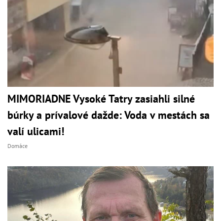
MIMORIADNE Vysoké Tatry zasiahli silné
búrky a prívalové dažde: Voda v mestách sa
valí ulicami!
Domáce