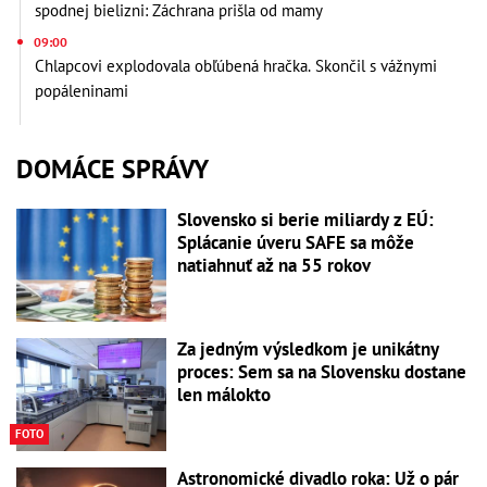
spodnej bielizni: Záchrana prišla od mamy
09:00
Chlapcovi explodovala obľúbená hračka. Skončil s vážnymi
popáleninami
DOMÁCE SPRÁVY
Slovensko si berie miliardy z EÚ:
Splácanie úveru SAFE sa môže
natiahnuť až na 55 rokov
Za jedným výsledkom je unikátny
proces: Sem sa na Slovensku dostane
len málokto
FOTO
Astronomické divadlo roka: Už o pár