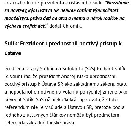
cez rozhodnutie prezidenta a ústavného súdu.
"Nevzdáme
sa dovtedy, kým Ústava SR nebude chrániť výnimočnosť
manželstva, právo detí na otca a mamu a nárok rodičov na
výchovu svojich detí,“
dodal Chromík.
Sulík: Prezident uprednostnil poctivý prístup k
ústave
Predseda strany Sloboda a Solidarita (SaS) Richard Sulík
je veľmi rád, že prezident Andrej Kiska uprednostnil
poctivý prístup k Ústave SR ako základnému zákonu štátu
a nepodľahol emotívnemu volaniu po rýchlej zmene. Ako
povedal Sulík, SaS už niekoľkokrát apelovala, že toto
referendum nie je v súlade s Ústavou SR, pretože podľa
jedného z ústavných článkov nemôžu byť predmetom
referenda základné ľudské práva.