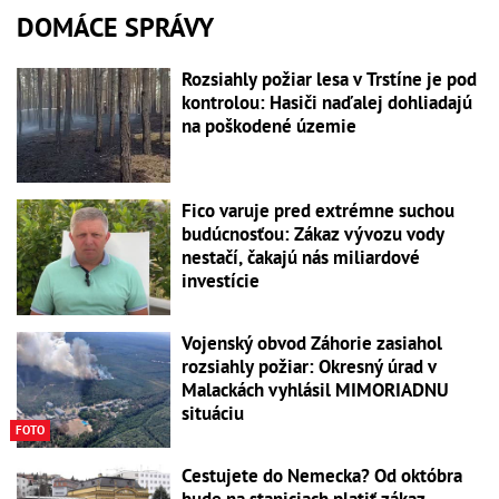
DOMÁCE SPRÁVY
Rozsiahly požiar lesa v Trstíne je pod
kontrolou: Hasiči naďalej dohliadajú
na poškodené územie
Fico varuje pred extrémne suchou
budúcnosťou: Zákaz vývozu vody
nestačí, čakajú nás miliardové
investície
Vojenský obvod Záhorie zasiahol
rozsiahly požiar: Okresný úrad v
Malackách vyhlásil MIMORIADNU
situáciu
FOTO
Cestujete do Nemecka? Od októbra
bude na staniciach platiť zákaz