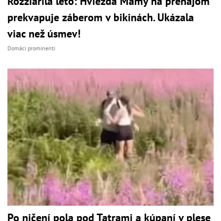
Rozžiarila leto: Hviezda Mamy na prenájom
prekvapuje záberom v bikinách. Ukázala
viac než úsmev!
Domáci prominenti
Po ničení pola pod Tatrami a kúpaní v plese