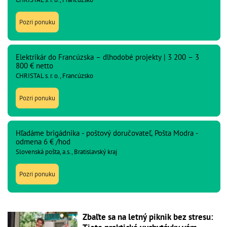
Pozri ponuku
Elektrikár do Francúzska – dlhodobé projekty | 3 200 – 3
800 € netto
CHRISTAL s. r. o., Francúzsko
Pozri ponuku
Hľadáme brigádnika - poštový doručovateľ, Pošta Modra -
odmena 6 € /hod
Slovenská pošta, a.s., Bratislavský kraj
Pozri ponuku
Zbaľte sa na letný piknik bez stresu: