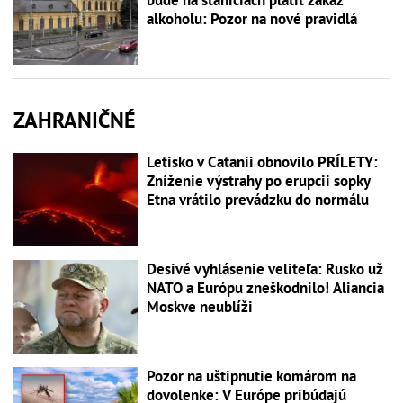
alkoholu: Pozor na nové pravidlá
ZAHRANIČNÉ
Letisko v Catanii obnovilo PRÍLETY:
Zníženie výstrahy po erupcii sopky
Etna vrátilo prevádzku do normálu
Desivé vyhlásenie veliteľa: Rusko už
NATO a Európu zneškodnilo! Aliancia
Moskve neublíži
Pozor na uštipnutie komárom na
dovolenke: V Európe pribúdajú