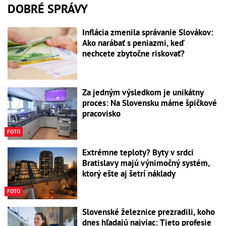
DOBRÉ SPRÁVY
Inflácia zmenila správanie Slovákov:
Ako narábať s peniazmi, keď
nechcete zbytočne riskovať?
Za jedným výsledkom je unikátny
proces: Na Slovensku máme špičkové
pracovisko
FOTO
Extrémne teploty? Byty v srdci
Bratislavy majú výnimočný systém,
ktorý ešte aj šetrí náklady
FOTO
Slovenské železnice prezradili, koho
dnes hľadajú najviac: Tieto profesie