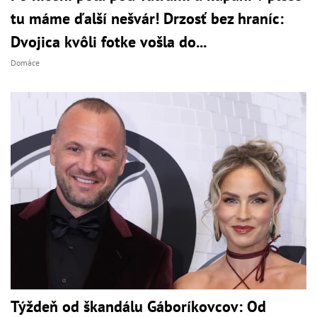
tu máme ďalší nešvár! Drzosť bez hraníc:
Dvojica kvôli fotke vošla do...
Domáce
Týždeň od škandálu Gáboríkovcov: Od