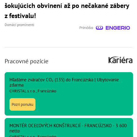
šokujúcich obvinení až po nečakané zábery
z festivalu!
Domáci prominenti
Pracovné pozície
Hľadáme zváračov CO₂ (135) do Francúzska | Ubytovanie
zdarma
CHRISTAL s. r. o., Francúzsko
Pozri ponuku
MONTÉR OCEĽOVÝCH KONŠTRUKCIÍ - FRANCÚZSKO - 3 600
netto
CHRISTAL s. r. o., Francúzsko