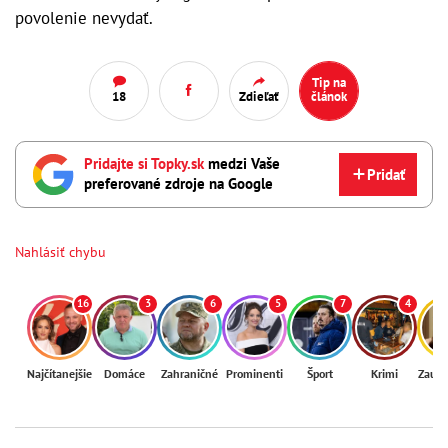
povolenie nevydať.
Tip na
18
Zdieľať
článok
Pridajte si Topky.sk
medzi Vaše
Pridať
preferované zdroje na Google
Nahlásiť chybu
16
3
6
5
7
4
Najčítanejšie
Domáce
Zahraničné
Prominenti
Šport
Krimi
Zaují