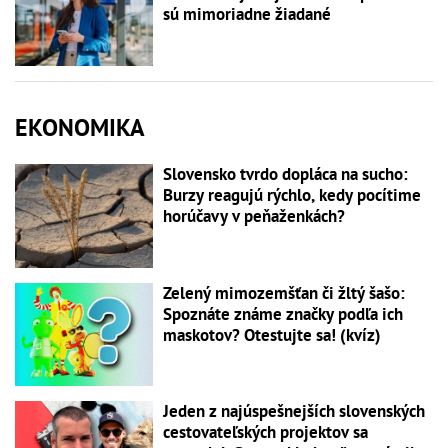
sú mimoriadne žiadané
EKONOMIKA
Slovensko tvrdo dopláca na sucho:
Burzy reagujú rýchlo, kedy pocítime
horúčavy v peňaženkách?
Zelený mimozemšťan či žltý šašo:
Spoznáte známe značky podľa ich
maskotov? Otestujte sa! (kvíz)
Jeden z najúspešnejších slovenských
cestovateľských projektov sa