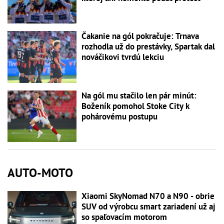
Čakanie na gól pokračuje: Trnava
rozhodla už do prestávky, Spartak dal
nováčikovi tvrdú lekciu
Na gól mu stačilo len pár minút:
Boženík pomohol Stoke City k
pohárovému postupu
AUTO-MOTO
Xiaomi SkyNomad N70 a N90 - obrie
SUV od výrobcu smart zariadení už aj
so spaľovacím motorom