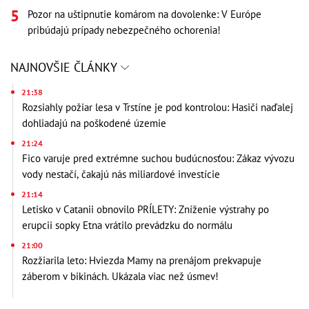
Pozor na uštipnutie komárom na dovolenke: V Európe
pribúdajú prípady nebezpečného ochorenia!
NAJNOVŠIE ČLÁNKY
21:38
Rozsiahly požiar lesa v Trstíne je pod kontrolou: Hasiči naďalej
dohliadajú na poškodené územie
21:24
Fico varuje pred extrémne suchou budúcnosťou: Zákaz vývozu
vody nestačí, čakajú nás miliardové investície
21:14
Letisko v Catanii obnovilo PRÍLETY: Zníženie výstrahy po
erupcii sopky Etna vrátilo prevádzku do normálu
21:00
Rozžiarila leto: Hviezda Mamy na prenájom prekvapuje
záberom v bikinách. Ukázala viac než úsmev!