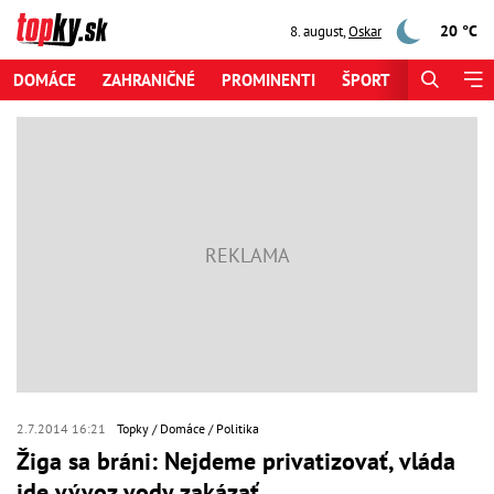
20 °C
8. august
,
Oskar
DOMÁCE
ZAHRANIČNÉ
PROMINENTI
ŠPORT
ZAUJÍMAV
2.7.2014 16:21
Topky
Domáce
Politika
Žiga sa bráni: Nejdeme privatizovať, vláda
ide vývoz vody zakázať