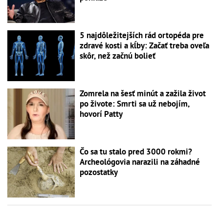
5 najdôležitejších rád ortopéda pre
zdravé kosti a kĺby: Začať treba oveľa
skôr, než začnú bolieť
Zomrela na šesť minút a zažila život
po živote: Smrti sa už nebojím,
hovorí Patty
Čo sa tu stalo pred 3000 rokmi?
Archeológovia narazili na záhadné
pozostatky