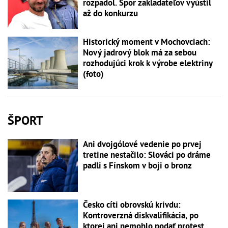
rozpadol. Spor zakladateľov vyústil
až do konkurzu
Historický moment v Mochovciach:
Nový jadrový blok má za sebou
rozhodujúci krok k výrobe elektriny
(foto)
ŠPORT
Ani dvojgólové vedenie po prvej
tretine nestačilo: Slováci po dráme
padli s Fínskom v boji o bronz
Česko cíti obrovskú krivdu:
Kontroverzná diskvalifikácia, po
ktorej ani nemohlo podať protest