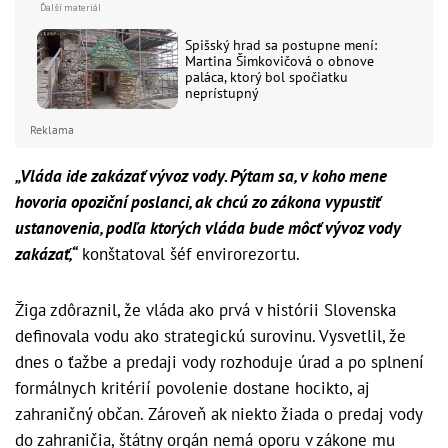
Spišský hrad sa postupne mení:
Martina Šimkovičová o obnove
paláca, ktorý bol spočiatku
neprístupný
Reklama
„Vláda ide zakázať vývoz vody. Pýtam sa, v koho mene
hovoria opoziční poslanci, ak chcú zo zákona vypustiť
ustanovenia, podľa ktorých vláda bude môcť vývoz vody
zakázať,“
konštatoval šéf envirorezortu.
Žiga zdôraznil, že vláda ako prvá v histórii Slovenska
definovala vodu ako strategickú surovinu. Vysvetlil, že
dnes o ťažbe a predaji vody rozhoduje úrad a po splnení
formálnych kritérií povolenie dostane hocikto, aj
zahraničný občan. Zároveň ak niekto žiada o predaj vody
do zahraničia, štátny orgán nemá oporu v zákone mu