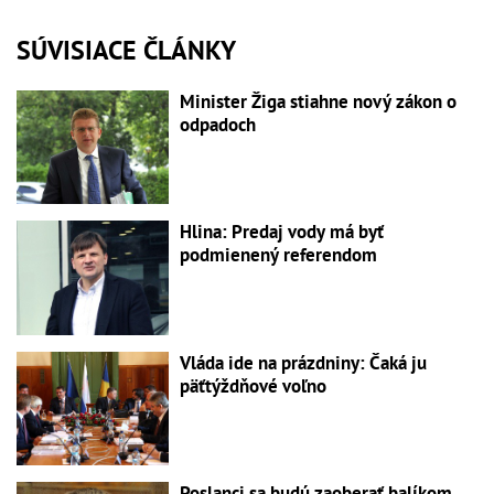
SÚVISIACE ČLÁNKY
Minister Žiga stiahne nový zákon o
odpadoch
Hlina: Predaj vody má byť
podmienený referendom
Vláda ide na prázdniny: Čaká ju
päťtýždňové voľno
Poslanci sa budú zaoberať balíkom