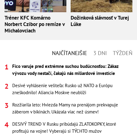
Tréner KFC Komárno
Dožinková slávnosť v Turej
Norbert Czibor po remíze v
Lúke
Michalovciach
NAJČÍTANEJŠIE
3 DNI
TÝŽDEŇ
Fico varuje pred extrémne suchou budúcnosťou: Zákaz
vývozu vody nestačí, čakajú nás miliardové investície
Desivé vyhlásenie veliteľa: Rusko už NATO a Európu
zneškodnilo! Aliancia Moskve neublíži
Rozžiarila leto: Hviezda Mamy na prenájom prekvapuje
záberom v bikinách. Ukázala viac než úsmev!
DESIVÝ TREND V Rusku pribúdajú ZLATOKOPKY, ktoré
profitujú na vojne! Vyberajú si TÝCHTO mužov