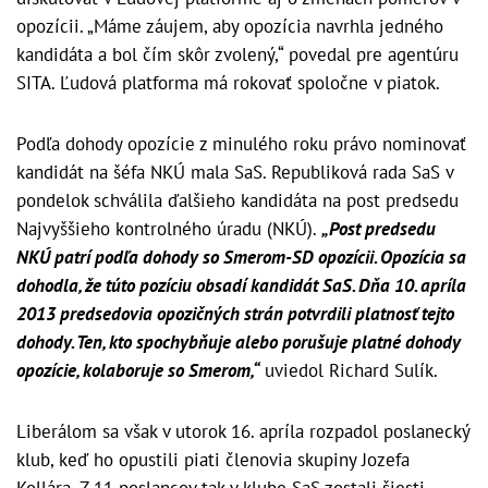
opozícii. „Máme záujem, aby opozícia navrhla jedného
kandidáta a bol čím skôr zvolený,“ povedal pre agentúru
SITA. Ľudová platforma má rokovať spoločne v piatok.
Podľa dohody opozície z minulého roku právo nominovať
kandidát na šéfa NKÚ mala SaS. Republiková rada SaS v
pondelok schválila ďalšieho kandidáta na post predsedu
Najvyššieho kontrolného úradu (NKÚ).
„Post predsedu
NKÚ patrí podľa dohody so Smerom-SD opozícii. Opozícia sa
dohodla, že túto pozíciu obsadí kandidát SaS. Dňa 10. apríla
2013 predsedovia opozičných strán potvrdili platnosť tejto
dohody. Ten, kto spochybňuje alebo porušuje platné dohody
opozície, kolaboruje so Smerom,“
uviedol Richard Sulík.
Liberálom sa však v utorok 16. apríla rozpadol poslanecký
klub, keď ho opustili piati členovia skupiny Jozefa