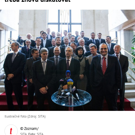
Ilustračné foto (Zdroj: SITA)
© Zoznam/
SITA,
Foto
: SITA