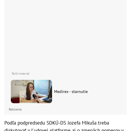
Medirex - starnutie
Reklama
Podľa podpredsedu SDKÚ-DS Jozefa Mikuša treba
diskutovať v Ľudovej platforme aj o zmenách pomerov v