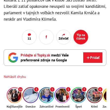
Kollára. Z 11 poslancov tak v klube SaS zostali šiesti.
Liberáli zatiaľ opakovane neuspeli so svojimi kandidátmi,
parlament v tajných voľbách nezvolil Kamila Krnáča a
neskôr ani Vladimíra Klimeša.
Tip na
11
Zdieľať
článok
Pridajte si Topky.sk
medzi Vaše
Pridať
preferované zdroje na Google
Nahlásiť chybu
16
3
5
1
7
6
Najčítanejšie
Domáce
Zahraničné
Prominenti
Šport
Krimi
Zaují