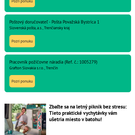
Pozri ponuku
Poštový doručovateľ - Pošta Považská Bystrica 1
Slovenská pošta, a.s., Trenčiansky kraj
Pozri ponuku
Pracovník požičovne náradia (Ref. č.: 1005279)
Grafton Slovakia s.r.o., Trenčín
Pozri ponuku
Zbaľte sa na letný piknik bez stresu:
Tieto praktické vychytávky vám
ušetria miesto v batohu!