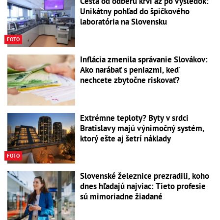
Cesta od odberu krvi až po výsledok:
Unikátny pohľad do špičkového
laboratória na Slovensku
FOTO
Inflácia zmenila správanie Slovákov:
Ako narábať s peniazmi, keď
nechcete zbytočne riskovať?
Extrémne teploty? Byty v srdci
Bratislavy majú výnimočný systém,
ktorý ešte aj šetrí náklady
FOTO
Slovenské železnice prezradili, koho
dnes hľadajú najviac: Tieto profesie
sú mimoriadne žiadané