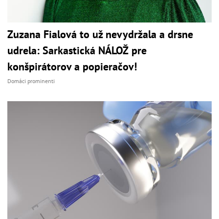
Zuzana Fialová to už nevydržala a drsne
udrela: Sarkastická NÁLOŽ pre
konšpirátorov a popieračov!
Domáci prominenti