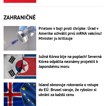
ZAHRANIČNÉ
Prielom v boji proti chrípke: Úrad v
Amerike schválil prvú mRNA vakcínu!
Minister ju kritizuje
Južná Kórea bije na poplach! Severná
Kórea odpálila neznámy projektil k
Japonskému moru
Island obnovuje rokovania o vstupe
do EÚ: Brusel varuje, že rybolov si
ubráni za každú cenu