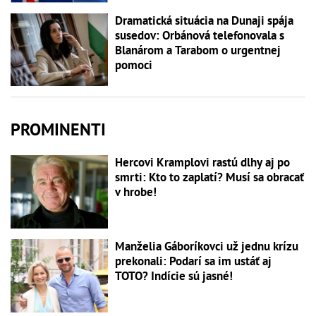
Dramatická situácia na Dunaji spája
susedov: Orbánová telefonovala s
Blanárom a Tarabom o urgentnej
pomoci
PROMINENTI
Hercovi Kramplovi rastú dlhy aj po
smrti: Kto to zaplatí? Musí sa obracať
v hrobe!
Manželia Gáboríkovci už jednu krízu
prekonali: Podarí sa im ustáť aj
TOTO? Indície sú jasné!