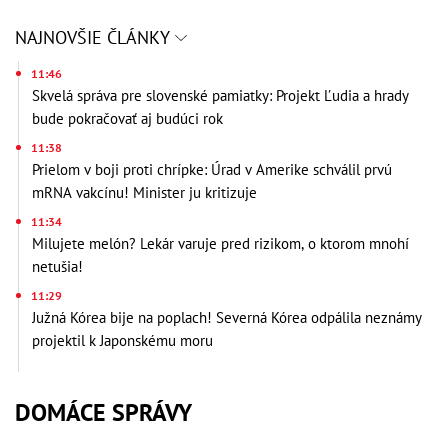
NAJNOVŠIE ČLÁNKY
11:46
Skvelá správa pre slovenské pamiatky: Projekt Ľudia a hrady
bude pokračovať aj budúci rok
11:38
Prielom v boji proti chrípke: Úrad v Amerike schválil prvú
mRNA vakcínu! Minister ju kritizuje
11:34
Milujete melón? Lekár varuje pred rizikom, o ktorom mnohí
netušia!
11:29
Južná Kórea bije na poplach! Severná Kórea odpálila neznámy
projektil k Japonskému moru
DOMÁCE SPRÁVY