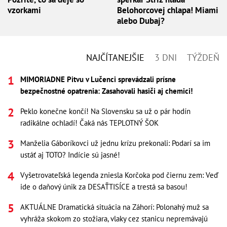
vzorkami
Belohorcovej chlapa! Miami
alebo Dubaj?
NAJČÍTANEJŠIE
3 DNI
TÝŽDEŇ
MIMORIADNE Pitvu v Lučenci sprevádzali prísne
bezpečnostné opatrenia: Zasahovali hasiči aj chemici!
Peklo konečne končí! Na Slovensku sa už o pár hodín
radikálne ochladí! Čaká nás TEPLOTNÝ ŠOK
Manželia Gáboríkovci už jednu krízu prekonali: Podarí sa im
ustáť aj TOTO? Indície sú jasné!
Vyšetrovateľská legenda zniesla Korčoka pod čiernu zem: Veď
ide o daňový únik za DESAŤTISÍCE a trestá sa basou!
AKTUÁLNE Dramatická situácia na Záhorí: Polonahý muž sa
vyhráža skokom zo stožiara, vlaky cez stanicu nepremávajú