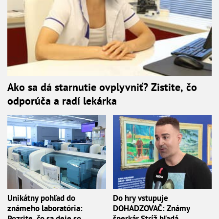
Ako sa dá starnutie ovplyvniť? Zistite, čo
odporúča a radí lekárka
Unikátny pohľad do
Do hry vstupuje
známeho laboratória:
DOHADZOVAČ: Známy
Pozrite, čo sa deje so
šperkár Stríž hľadá