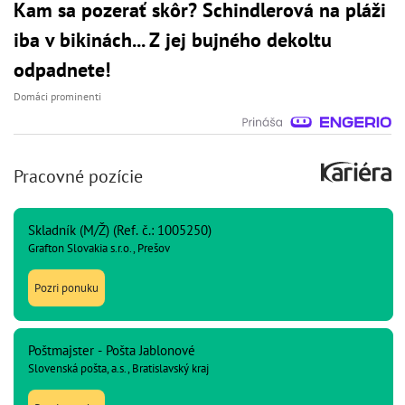
Kam sa pozerať skôr? Schindlerová na pláži
iba v bikinách... Z jej bujného dekoltu
odpadnete!
Domáci prominenti
Pracovné pozície
Skladník (M/Ž) (Ref. č.: 1005250)
Grafton Slovakia s.r.o., Prešov
Pozri ponuku
Poštmajster - Pošta Jablonové
Slovenská pošta, a.s., Bratislavský kraj