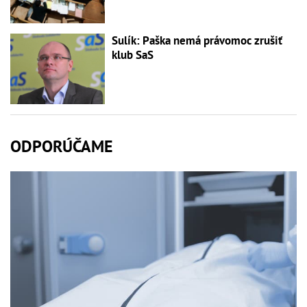
Sulík: Paška nemá právomoc zrušiť
klub SaS
ODPORÚČAME