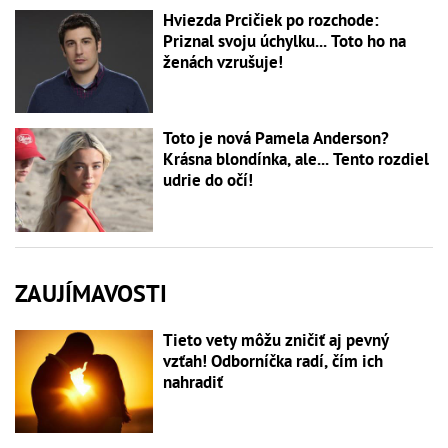
Hviezda Prcičiek po rozchode:
Priznal svoju úchylku... Toto ho na
ženách vzrušuje!
Toto je nová Pamela Anderson?
Krásna blondínka, ale... Tento rozdiel
udrie do očí!
ZAUJÍMAVOSTI
Tieto vety môžu zničiť aj pevný
vzťah! Odborníčka radí, čím ich
nahradiť