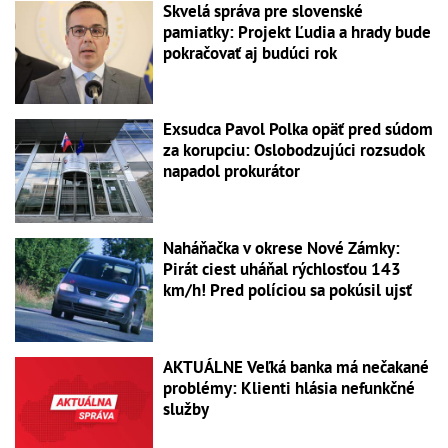
Skvelá správa pre slovenské
pamiatky: Projekt Ľudia a hrady bude
pokračovať aj budúci rok
Exsudca Pavol Polka opäť pred súdom
za korupciu: Oslobodzujúci rozsudok
napadol prokurátor
Naháňačka v okrese Nové Zámky:
Pirát ciest uháňal rýchlosťou 143
km/h! Pred políciou sa pokúsil ujsť
AKTUÁLNE Veľká banka má nečakané
problémy: Klienti hlásia nefunkčné
služby