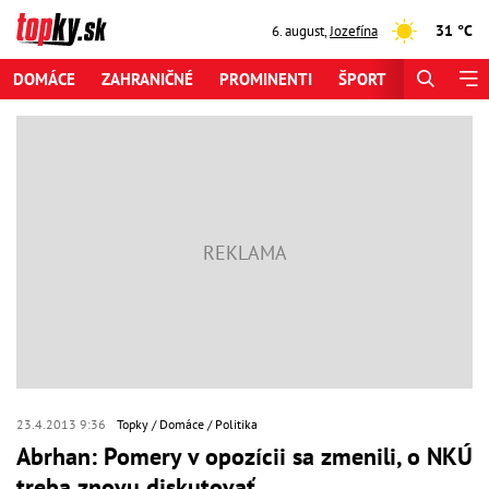
31 °C
6. august
,
Jozefína
DOMÁCE
ZAHRANIČNÉ
PROMINENTI
ŠPORT
ZAUJÍMAV
23.4.2013 9:36
Topky
Domáce
Politika
Abrhan: Pomery v opozícii sa zmenili, o NKÚ
treba znovu diskutovať