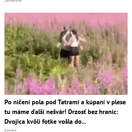
Zahraničné
Po ničení pola pod Tatrami a kúpaní v plese
tu máme ďalší nešvár! Drzosť bez hraníc:
Dvojica kvôli fotke vošla do...
Domáce