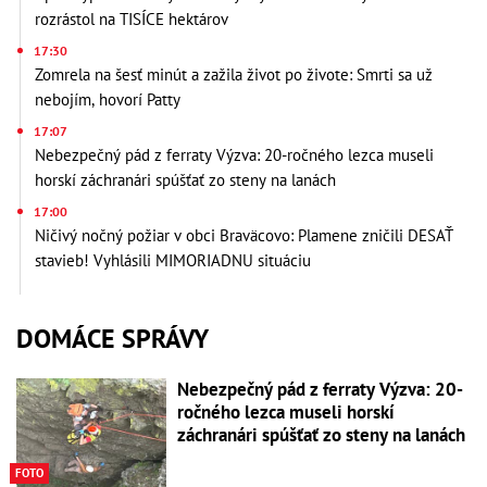
rozrástol na TISÍCE hektárov
17:30
Zomrela na šesť minút a zažila život po živote: Smrti sa už
nebojím, hovorí Patty
17:07
Nebezpečný pád z ferraty Výzva: 20-ročného lezca museli
horskí záchranári spúšťať zo steny na lanách
17:00
Ničivý nočný požiar v obci Braväcovo: Plamene zničili DESAŤ
stavieb! Vyhlásili MIMORIADNU situáciu
DOMÁCE SPRÁVY
Nebezpečný pád z ferraty Výzva: 20-
ročného lezca museli horskí
záchranári spúšťať zo steny na lanách
FOTO