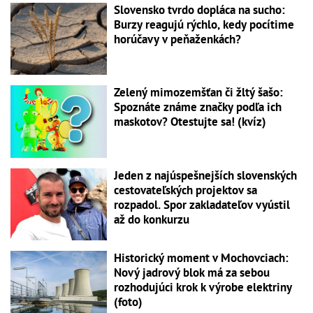
Slovensko tvrdo dopláca na sucho:
Burzy reagujú rýchlo, kedy pocítime
horúčavy v peňaženkách?
Zelený mimozemšťan či žltý šašo:
Spoznáte známe značky podľa ich
maskotov? Otestujte sa! (kvíz)
Jeden z najúspešnejších slovenských
cestovateľských projektov sa
rozpadol. Spor zakladateľov vyústil
až do konkurzu
Historický moment v Mochovciach:
Nový jadrový blok má za sebou
rozhodujúci krok k výrobe elektriny
(foto)