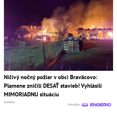
Ničivý nočný požiar v obci Braväcovo:
Plamene zničili DESAŤ stavieb! Vyhlásili
MIMORIADNU situáciu
Domáce