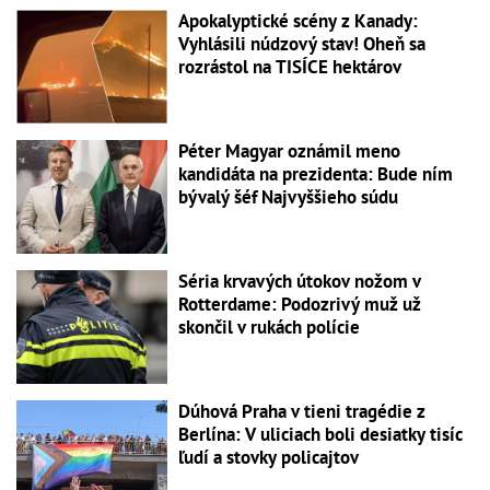
Apokalyptické scény z Kanady:
Vyhlásili núdzový stav! Oheň sa
rozrástol na TISÍCE hektárov
Péter Magyar oznámil meno
kandidáta na prezidenta: Bude ním
bývalý šéf Najvyššieho súdu
Séria krvavých útokov nožom v
Rotterdame: Podozrivý muž už
skončil v rukách polície
Dúhová Praha v tieni tragédie z
Berlína: V uliciach boli desiatky tisíc
ľudí a stovky policajtov