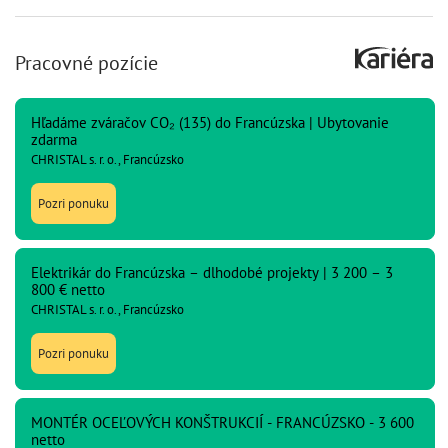
Pracovné pozície
Hľadáme zváračov CO₂ (135) do Francúzska | Ubytovanie
zdarma
CHRISTAL s. r. o., Francúzsko
Pozri ponuku
Elektrikár do Francúzska – dlhodobé projekty | 3 200 – 3
800 € netto
CHRISTAL s. r. o., Francúzsko
Pozri ponuku
MONTÉR OCEĽOVÝCH KONŠTRUKCIÍ - FRANCÚZSKO - 3 600
netto