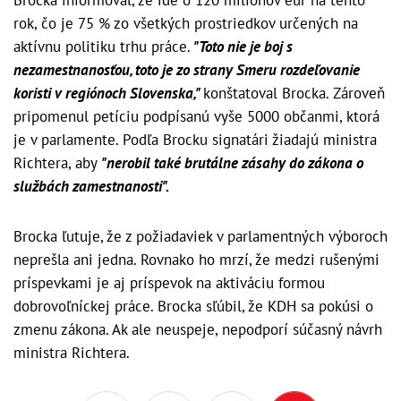
Brocka informoval, že ide o 120 miliónov eur na tento
rok, čo je 75 % zo všetkých prostriedkov určených na
aktívnu politiku trhu práce.
"Toto nie je boj s
nezamestnanosťou, toto je zo strany Smeru rozdeľovanie
koristi v regiónoch Slovenska,"
konštatoval Brocka. Zároveň
pripomenul petíciu podpísanú vyše 5000 občanmi, ktorá
je v parlamente. Podľa Brocku signatári žiadajú ministra
Richtera, aby
"nerobil také brutálne zásahy do zákona o
službách zamestnanosti".
Brocka ľutuje, že z požiadaviek v parlamentných výboroch
neprešla ani jedna. Rovnako ho mrzí, že medzi rušenými
príspevkami je aj príspevok na aktiváciu formou
dobrovoľníckej práce. Brocka sľúbil, že KDH sa pokúsi o
zmenu zákona. Ak ale neuspeje, nepodporí súčasný návrh
ministra Richtera.