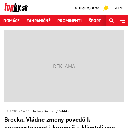
30 °C
8. august
,
Oskar
DOMÁCE
ZAHRANIČNÉ
PROMINENTI
ŠPORT
ZAUJÍMAV
13.3.2013 14:55
Topky
Domáce
Politika
Brocka: Vládne zmeny povedú k
nezamestnanosti, korupcii a klientelizmu