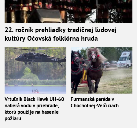
22. ročník prehliadky tradičnej ľudovej
kultúry Očovská folklórna hruda
Vrtuľník Black Hawk UH-60
Furmanská paráda v
naberá vodu v priehrade,
Chocholnej-Velčiciach
ktorú použije na hasenie
požiaru