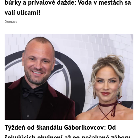
búrky a prívalové dažde: Voda v mestách sa
valí ulicami!
Domáce
Týždeň od škandálu Gáboríkovcov: Od
šokujúcich obvinení až po nečakané zábery