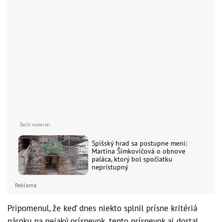
Spišský hrad sa postupne mení:
Martina Šimkovičová o obnove
paláca, ktorý bol spočiatku
neprístupný
Reklama
Pripomenul, že keď dnes niekto splnil prísne kritériá
nároku na nejaký príspevok, tento príspevok aj dostal.