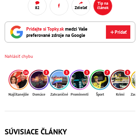
Tip na
82
Zdieľať
článok
Pridajte si Topky.sk
medzi Vaše
Pridať
preferované zdroje na Google
Nahlásiť chybu
16
3
3
3
7
3
Najčítanejšie
Domáce
Zahraničné
Prominenti
Šport
Krimi
Zaují
SÚVISIACE ČLÁNKY