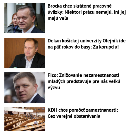
Brocka chce skrátené pracovné
úväzky: Niektorí prácu nemajú, iní jej
majú veľa
Dekan košickej univerzity Olejník ide
na päť rokov do basy: Za korupciu!
Fico: Znižovanie nezamestnanosti
mladých predstavuje pre nás veľkú
výzvu
KDH chce pomôcť zamestnanosti:
Cez verejné obstarávania