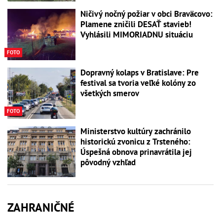
Ničivý nočný požiar v obci Braväcovo:
Plamene zničili DESAŤ stavieb!
Vyhlásili MIMORIADNU situáciu
FOTO
Dopravný kolaps v Bratislave: Pre
festival sa tvoria veľké kolóny zo
všetkých smerov
FOTO
Ministerstvo kultúry zachránilo
historickú zvonicu z Trsteného:
Úspešná obnova prinavrátila jej
pôvodný vzhľad
ZAHRANIČNÉ