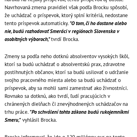
Navrhovaná zmena pravidiel však podľa Brocku spôsobí,
že uchádzač o príspevok, ktorý splní kritériá, nedostane
tento príspevok automaticky.
"O tom, či ho dostane alebo
nie, budú rozhodovať Smeráci v regiónoch Slovenska v
osobitných výboroch,"
tvrdí Brocka.
Zmeny sa podľa neho dotknú absolventov vysokých škôl,
ktorí sa budú uchádzať o absolventskú prax, zdravotne
postihnutých občanov, ktorí sa budú usilovať o udržanie
svojho pracovného miesta alebo sa budú uchádzať o
príspevok, aby sa mohli sami zamestnať ako živnostníci.
Rovnako sa dotknú, ako tvrdí, ľudí pracujúcich v
chránených dielňach či znevýhodnených uchádzačov na
trhu práce.
"Po schválení tohto zákona budú rukojemníkmi
Smeru,"
vyhlásil Brocka.