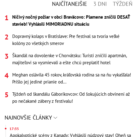
NAJČÍTANEJŠIE
3 DNI
TÝŽDEŇ
Ničivý nočný požiar v obci Braväcovo: Plamene zničili DESAŤ
stavieb! Vyhlásili MIMORIADNU situáciu
Dopravný kolaps v Bratislave: Pre festival sa tvoria veľké
kolóny zo všetkých smerov
Škandál na dovolenke v Chorvátsku: Turisti zničili apartmán,
majiteľovi sa vysmievali a ešte chcú preplatiť hotel
Meghan oslávila 45 rokov, kráľovská rodina sa na ňu vykašľala!
Prišlo jej jediné prianie od...
Týždeň od škandálu Gáboríkovcov: Od šokujúcich obvinení až
po nečakané zábery z festivalu!
NAJNOVŠIE ČLÁNKY
17:35
Apokalyptické scény z Kanady: Vyhlásili núdzový stav! Oheň sa