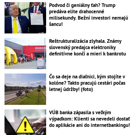
Podvod či geniálny ťah? Trump
predáva elite drahocenné
milisekundy. Bežní investori nemajú
šancu!
Reštrukturalizácia zlyhala. Známy
slovenský predajca elektroniky
definitívne končí a mieri k bankrotu
Čo sa deje na diaľnici, kým stojíte v
kolóne? Takto pracujú cestári počas
letnej údržby! (foto)
VÚB banka zápasila s veľkým
výpadkom: Klienti sa nevedeli dostať
do aplikácie ani do internetbankingu!