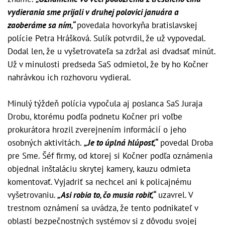
vydierania sme prijali v druhej polovici januára a
zaoberáme sa ním,“
povedala hovorkyňa bratislavskej
polície Petra Hrášková. Sulík potvrdil, že už vypovedal.
Dodal len, že u vyšetrovateľa sa zdržal asi dvadsať minút.
Už v minulosti predseda SaS odmietol, že by ho Kočner
nahrávkou ich rozhovoru vydieral.
Minulý týždeň polícia vypočula aj poslanca SaS Juraja
Drobu, ktorému podľa podnetu Kočner pri voľbe
prokurátora hrozil zverejnením informácií o jeho
osobných aktivitách.
„Je to úplná hlúposť,“
povedal Droba
pre Sme. Šéf firmy, od ktorej si Kočner podľa oznámenia
objednal inštaláciu skrytej kamery, kauzu odmieta
komentovať. Vyjadriť sa nechcel ani k policajnému
vyšetrovaniu.
„Asi robia to, čo musia robiť,“
uzavrel. V
trestnom oznámení sa uvádza, že tento podnikateľ v
oblasti bezpečnostných systémov si z dôvodu svojej