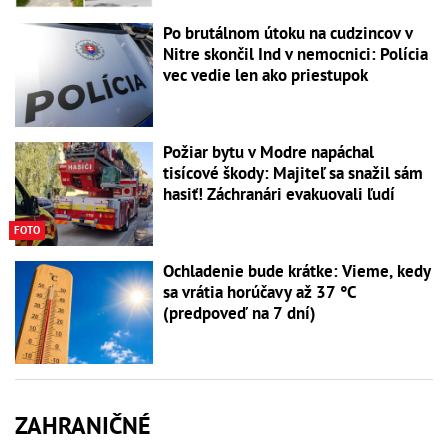
Po brutálnom útoku na cudzincov v
Nitre skončil Ind v nemocnici: Polícia
vec vedie len ako priestupok
Požiar bytu v Modre napáchal
tisícové škody: Majiteľ sa snažil sám
hasiť! Záchranári evakuovali ľudí
FOTO
Ochladenie bude krátke: Vieme, kedy
sa vrátia horúčavy až 37 °C
(predpoveď na 7 dní)
ZAHRANIČNÉ