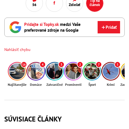
Tip na
56
Zdieľať
článok
Pridajte si Topky.sk
medzi Vaše
Pridať
preferované zdroje na Google
Nahlásiť chybu
16
4
3
2
7
5
Najčítanejšie
Domáce
Zahraničné
Prominenti
Šport
Krimi
Zaují
SÚVISIACE ČLÁNKY