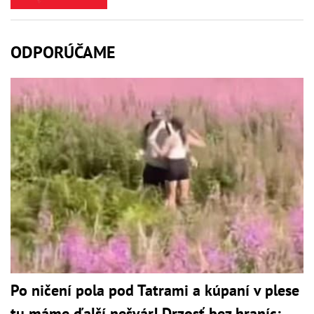
ODPORÚČAME
Po ničení pola pod Tatrami a kúpaní v plese
tu máme ďalší nešvár! Drzosť bez hraníc: