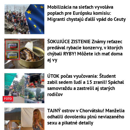
Mobilizácia na sieťach vyvoláva
poplach pre Európsku komisiu:
Migranti chystajú ďalší vpád do Ceuty
ŠOKUJÚCE ZISTENIE Známy reťazec
predával rybacie konzervy, v ktorých
chýbali RYBY! Môžete ich mať doma
aj vy
ÚTOK počas vyučovania: Študent
zabil sedem ľudí a 15 zranil! Spáchal
samovraždu a zastrelil aj starých
rodičov
FOTO
TAJNÝ ostrov v Chorvátsku! Manželia
odhalili dovolenku plnú neviazaného
sexu a pikatné detaily