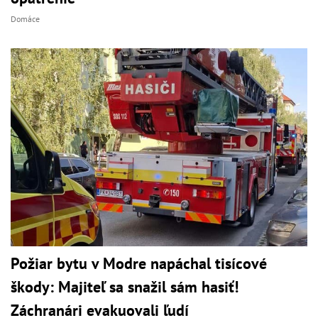
Domáce
Požiar bytu v Modre napáchal tisícové
škody: Majiteľ sa snažil sám hasiť!
Záchranári evakuovali ľudí