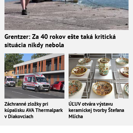
Grentzer: Za 40 rokov ešte taká kritická
situácia nikdy nebola
Záchranné zložky pri
ÚĽUV otvára výstavu
kúpalisku AVA Thermalpark
keramickej tvorby Štefana
v Diakovciach
Mlícha