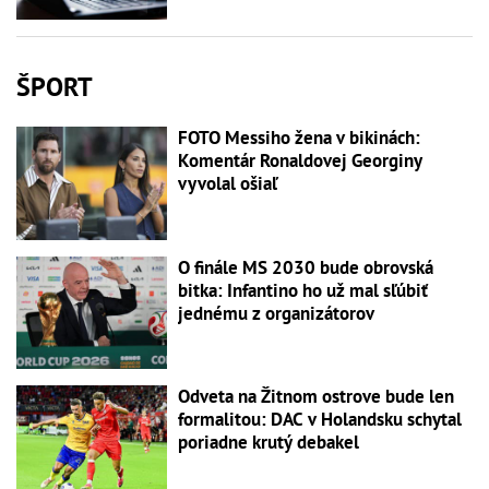
ŠPORT
FOTO Messiho žena v bikinách:
Komentár Ronaldovej Georginy
vyvolal ošiaľ
O finále MS 2030 bude obrovská
bitka: Infantino ho už mal sľúbiť
jednému z organizátorov
Odveta na Žitnom ostrove bude len
formalitou: DAC v Holandsku schytal
poriadne krutý debakel