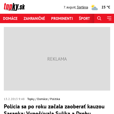
23 °C
7. august
,
Štefánia
DOMÁCE
ZAHRANIČNÉ
PROMINENTI
ŠPORT
ZAUJÍMAV
13.2.2013 9:48
Topky
Domáce
Politika
Polícia sa po roku začala zaoberať kauzou
Sasanka: Vypočúvala Sulíka a Drobu