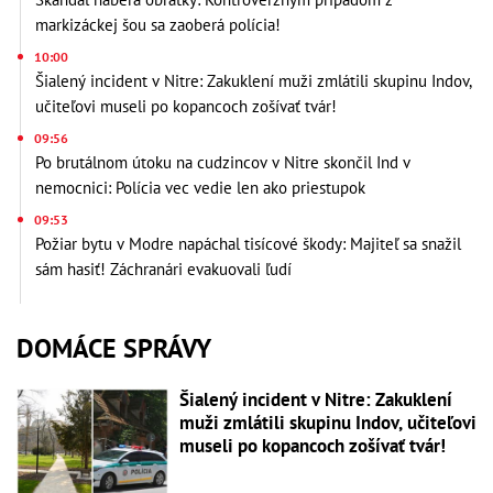
markizáckej šou sa zaoberá polícia!
10:00
Šialený incident v Nitre: Zakuklení muži zmlátili skupinu Indov,
učiteľovi museli po kopancoch zošívať tvár!
09:56
Po brutálnom útoku na cudzincov v Nitre skončil Ind v
nemocnici: Polícia vec vedie len ako priestupok
09:53
Požiar bytu v Modre napáchal tisícové škody: Majiteľ sa snažil
sám hasiť! Záchranári evakuovali ľudí
DOMÁCE SPRÁVY
Šialený incident v Nitre: Zakuklení
muži zmlátili skupinu Indov, učiteľovi
museli po kopancoch zošívať tvár!