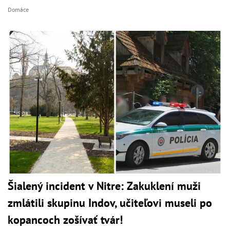
Domáce
Šialený incident v Nitre: Zakuklení muži
zmlátili skupinu Indov, učiteľovi museli po
kopancoch zošívať tvár!