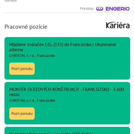
Domáce
Pracovné pozície
Hľadáme zváračov CO₂ (135) do Francúzska | Ubytovanie
zdarma
CHRISTAL s. r. o., Francúzsko
Pozri ponuku
MONTÉR OCEĽOVÝCH KONŠTRUKCIÍ - FRANCÚZSKO - 3 600
netto
CHRISTAL s. r. o., Francúzsko
Pozri ponuku