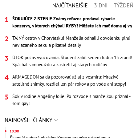
NAJČÍTANEJŠIE
3 DNI
TÝŽDEŇ
ŠOKUJÚCE ZISTENIE Známy reťazec predával rybacie
konzervy, v ktorých chýbali RYBY! Môžete ich mať doma aj vy
TAJNÝ ostrov v Chorvátsku! Manželia odhalili dovolenku plnú
neviazaného sexu a pikatné detaily
ÚTOK počas vyučovania: Študent zabil sedem ľudí a 15 zranil!
Spáchal samovraždu a zastrelil aj starých rodičov
ARMAGEDON sa dá pozorovať už aj z vesmíru: Mrazivé
satelitné snímky, rozdiel len pár rokov a po vode ani stopy!
Šok v rodine Angeliny Jolie: Po rozvode s manželkou priznal -
som gay!
NAJNOVŠIE ČLÁNKY
10:00
Škandál naberá obrátky: Kontroverzným prípadom z