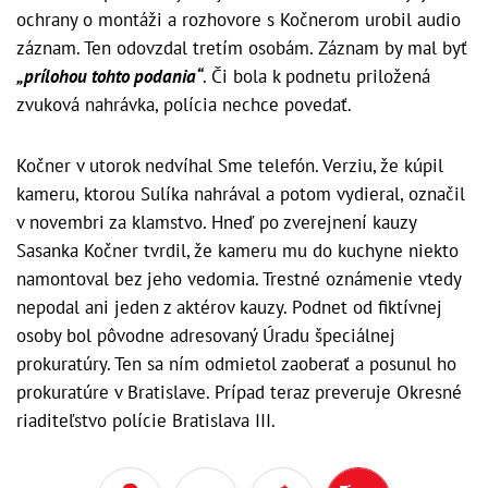
ochrany o montáži a rozhovore s Kočnerom urobil audio
záznam. Ten odovzdal tretím osobám. Záznam by mal byť
„prílohou tohto podania“
. Či bola k podnetu priložená
zvuková nahrávka, polícia nechce povedať.
Kočner v utorok nedvíhal Sme telefón. Verziu, že kúpil
kameru, ktorou Sulíka nahrával a potom vydieral, označil
v novembri za klamstvo. Hneď po zverejnení kauzy
Sasanka Kočner tvrdil, že kameru mu do kuchyne niekto
namontoval bez jeho vedomia. Trestné oznámenie vtedy
nepodal ani jeden z aktérov kauzy. Podnet od fiktívnej
osoby bol pôvodne adresovaný Úradu špeciálnej
prokuratúry. Ten sa ním odmietol zaoberať a posunul ho
prokuratúre v Bratislave. Prípad teraz preveruje Okresné
riaditeľstvo polície Bratislava III.