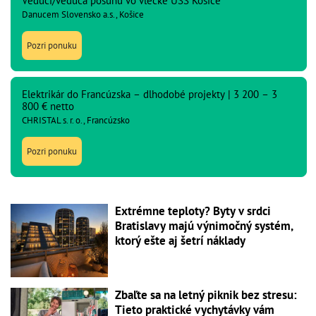
Vedúci/vedúca posunu vo vlečke USS Košice
Danucem Slovensko a.s., Košice
Pozri ponuku
Elektrikár do Francúzska – dlhodobé projekty | 3 200 – 3
800 € netto
CHRISTAL s. r. o., Francúzsko
Pozri ponuku
Extrémne teploty? Byty v srdci
Bratislavy majú výnimočný systém,
ktorý ešte aj šetrí náklady
Zbaľte sa na letný piknik bez stresu:
Tieto praktické vychytávky vám