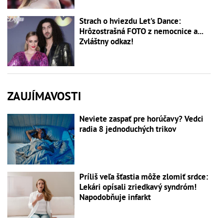
Strach o hviezdu Let's Dance:
Hrôzostrašná FOTO z nemocnice a...
Zvláštny odkaz!
ZAUJÍMAVOSTI
Neviete zaspať pre horúčavy? Vedci
radia 8 jednoduchých trikov
Príliš veľa šťastia môže zlomiť srdce:
Lekári opísali zriedkavý syndróm!
Napodobňuje infarkt