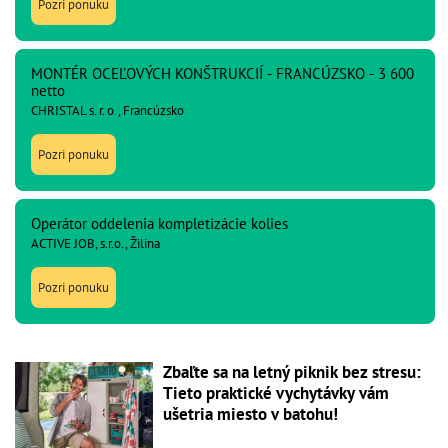
Pozri ponuku
MONTÉR OCEĽOVÝCH KONŠTRUKCIÍ - FRANCÚZSKO - 3 600
netto
CHRISTAL s. r. o., Francúzsko
Pozri ponuku
Operátor oddelenia kompletizácie kolies
ACTIVE JOB, s.r.o., Žilina
Pozri ponuku
Zbaľte sa na letný piknik bez stresu:
Tieto praktické vychytávky vám
ušetria miesto v batohu!