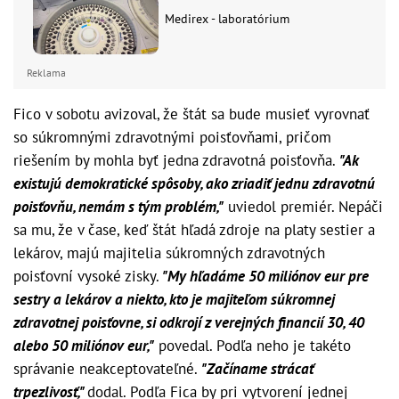
Medirex - laboratórium
Reklama
Fico v sobotu avizoval, že štát sa bude musieť vyrovnať
so súkromnými zdravotnými poisťovňami, pričom
riešením by mohla byť jedna zdravotná poisťovňa.
"Ak
existujú demokratické spôsoby, ako zriadiť jednu zdravotnú
poisťovňu, nemám s tým problém,"
uviedol premiér. Nepáči
sa mu, že v čase, keď štát hľadá zdroje na platy sestier a
lekárov, majú majitelia súkromných zdravotných
poisťovní vysoké zisky.
"My hľadáme 50 miliónov eur pre
sestry a lekárov a niekto, kto je majiteľom súkromnej
zdravotnej poisťovne, si odkrojí z verejných financií 30, 40
alebo 50 miliónov eur,"
povedal. Podľa neho je takéto
správanie neakceptovateľné.
"Začíname strácať
trpezlivosť,"
dodal. Podľa Fica by pri vytvorení jednej