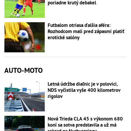
poriadne krutý debakel
Futbalom otriasa ďalšia aféra:
Rozhodcom mali pred zápasmi platiť
erotické salóny
AUTO-MOTO
Letná údržba diaľnic je v polovici,
NDS vyčistila vyše 400 kilometrov
rigolov
Nová Trieda CLA 45 s výkonom 680
koní sa sotva predstavila a už má
rekord na Nurburgringu