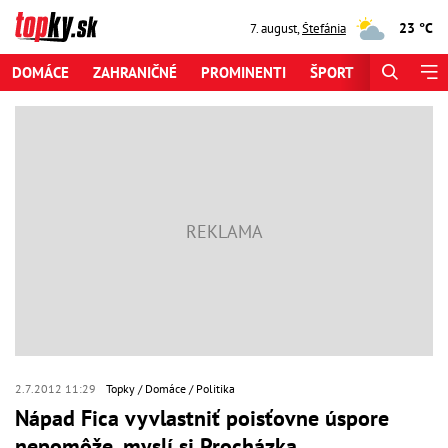
23 °C
7. august
,
Štefánia
DOMÁCE
ZAHRANIČNÉ
PROMINENTI
ŠPORT
ZAUJÍMAV
2.7.2012 11:29
Topky
Domáce
Politika
Nápad Fica vyvlastniť poisťovne úspore
nepomôže, myslí si Procházka