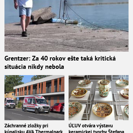
Grentzer: Za 40 rokov ešte taká kritická
situácia nikdy nebola
Záchranné zložky pri
ÚĽUV otvára výstavu
kúpalisku AVA Thermalpark
keramickej tvorby Štefana