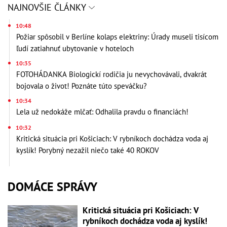
NAJNOVŠIE ČLÁNKY
10:48
Požiar spôsobil v Berlíne kolaps elektriny: Úrady museli tisícom
ľudí zatiahnuť ubytovanie v hoteloch
10:35
FOTOHÁDANKA Biologickí rodičia ju nevychovávali, dvakrát
bojovala o život! Poznáte túto speváčku?
10:34
Lela už nedokáže mlčať: Odhalila pravdu o financiách!
10:32
Kritická situácia pri Košiciach: V rybníkoch dochádza voda aj
kyslík! Porybný nezažil niečo také 40 ROKOV
DOMÁCE SPRÁVY
Kritická situácia pri Košiciach: V
rybníkoch dochádza voda aj kyslík!