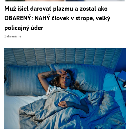
Muž išiel darovať plazmu a zostal ako
OBARENÝ: NAHÝ človek v strope, veľký
policajný úder
Zahraničné