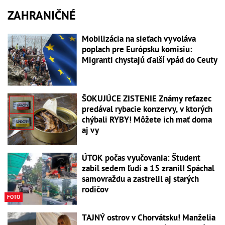
ZAHRANIČNÉ
Mobilizácia na sieťach vyvoláva
poplach pre Európsku komisiu:
Migranti chystajú ďalší vpád do Ceuty
ŠOKUJÚCE ZISTENIE Známy reťazec
predával rybacie konzervy, v ktorých
chýbali RYBY! Môžete ich mať doma
aj vy
ÚTOK počas vyučovania: Študent
zabil sedem ľudí a 15 zranil! Spáchal
samovraždu a zastrelil aj starých
rodičov
FOTO
TAJNÝ ostrov v Chorvátsku! Manželia