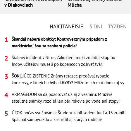
v Diakovciach
Mlícha
NAJČÍTANEJŠIE
3 DNI
TÝŽDEŇ
Škandál naberá obrátky: Kontroverzným prípadom z
markizáckej šou sa zaoberá polícia!
Šialený incident v Nitre: Zakuklení muži zmlátili skupinu
Indov, učiteľovi museli po kopancoch zošívať tvár!
ŠOKUJÚCE ZISTENIE Známy reťazec predával rybacie
konzervy, v ktorých chýbali RYBY! Môžete ich mať doma aj vy
ARMAGEDON sa dá pozorovať už aj z vesmíru: Mrazivé
satelitné snímky, rozdiel len pár rokov a po vode ani stopy!
ÚTOK počas vyučovania: Študent zabil sedem ľudí a 15 zranil!
Spáchal samovraždu a zastrelil aj starých rodičov