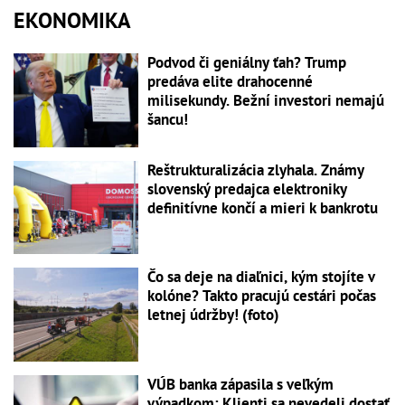
EKONOMIKA
Podvod či geniálny ťah? Trump
predáva elite drahocenné
milisekundy. Bežní investori nemajú
šancu!
Reštrukturalizácia zlyhala. Známy
slovenský predajca elektroniky
definitívne končí a mieri k bankrotu
Čo sa deje na diaľnici, kým stojíte v
kolóne? Takto pracujú cestári počas
letnej údržby! (foto)
VÚB banka zápasila s veľkým
výpadkom: Klienti sa nevedeli dostať