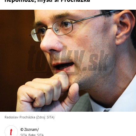
Radoslav Procházka (Zdroj: SITA)
© Zoznam/
SITA,
Foto
: SITA