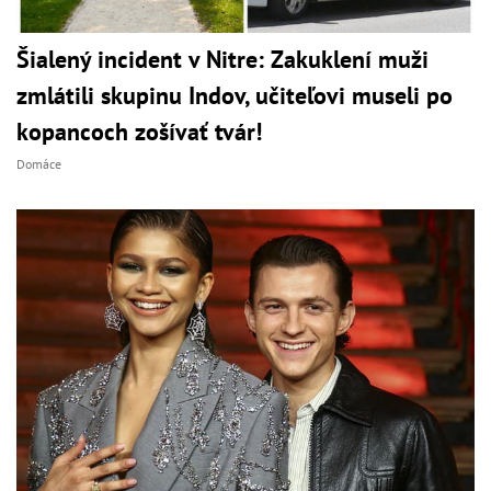
Šialený incident v Nitre: Zakuklení muži
zmlátili skupinu Indov, učiteľovi museli po
kopancoch zošívať tvár!
Domáce