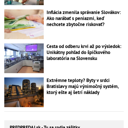
Inflácia zmenila správanie Slovákov:
Ako narábať s peniazmi, keď
nechcete zbytočne riskovať?
Cesta od odberu krvi až po výsledok:
Unikátny pohľad do špičkového
laboratória na Slovensku
Extrémne teploty? Byty v srdci
Bratislavy majú výnimočný systém,
ktorý ešte aj šetrí náklady
PREDPREDAJ
.sk - Tu sa rodia zážitky