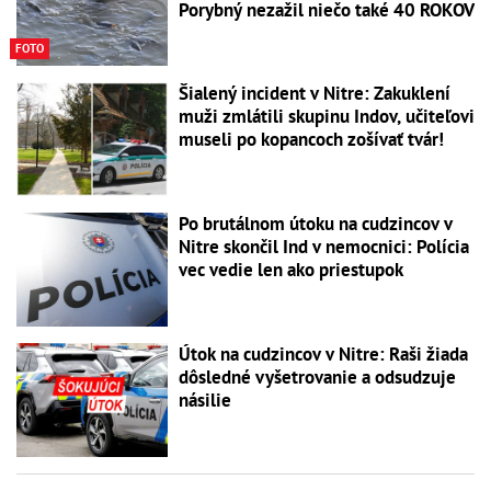
Porybný nezažil niečo také 40 ROKOV
FOTO
Šialený incident v Nitre: Zakuklení
muži zmlátili skupinu Indov, učiteľovi
museli po kopancoch zošívať tvár!
Po brutálnom útoku na cudzincov v
Nitre skončil Ind v nemocnici: Polícia
vec vedie len ako priestupok
Útok na cudzincov v Nitre: Raši žiada
dôsledné vyšetrovanie a odsudzuje
násilie