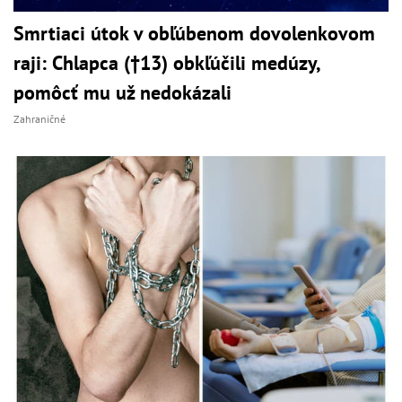
Smrtiaci útok v obľúbenom dovolenkovom
raji: Chlapca (†13) obkľúčili medúzy,
pomôcť mu už nedokázali
Zahraničné