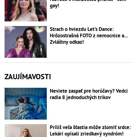
gay!
Strach o hviezdu Let's Dance:
Hrôzostrašná FOTO z nemocnice a...
Zvláštny odkaz!
ZAUJÍMAVOSTI
Neviete zaspať pre horúčavy? Vedci
radia 8 jednoduchých trikov
Príliš veľa šťastia môže zlomiť srdce:
Lekári opísali zriedkavý syndróm!