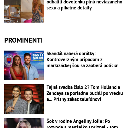
odhalili dovolenku plnú neviazaného
sexu a pikatné detaily
PROMINENTI
Škandál naberá obrátky:
Kontroverzným prípadom z
markizáckej šou sa zaoberá polícia!
Tajná svadba číslo 2? Tom Holland a
Zendaya sa poriadne buchli po vrecku
a... Prísny zákaz telefónov!
Šok v rodine Angeliny Jolie: Po
rozvode s manželkou priznal - som