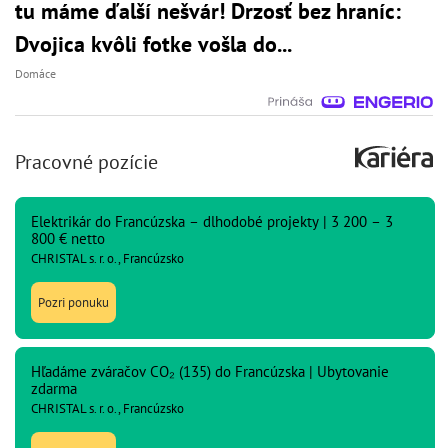
tu máme ďalší nešvár! Drzosť bez hraníc:
Dvojica kvôli fotke vošla do...
Domáce
Pracovné pozície
Elektrikár do Francúzska – dlhodobé projekty | 3 200 – 3
800 € netto
CHRISTAL s. r. o., Francúzsko
Pozri ponuku
Hľadáme zváračov CO₂ (135) do Francúzska | Ubytovanie
zdarma
CHRISTAL s. r. o., Francúzsko