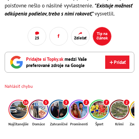
poisťovne nešlo o násilné vyvlastnenie.
"Existuje možnosť
odkúpenia podielov, treba s nimi rokovať,"
vysvetlil.
Tip na
25
Zdieľať
článok
Pridajte si Topky.sk
medzi Vaše
Pridať
preferované zdroje na Google
Nahlásiť chybu
16
5
3
2
7
2
Najčítanejšie
Domáce
Zahraničné
Prominenti
Šport
Krimi
Zaují