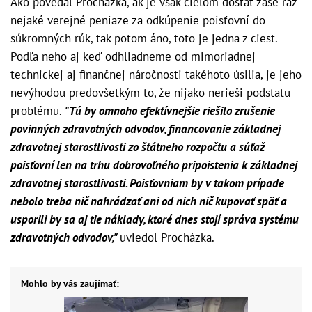
Ako povedal Procházka, ak je však cieľom dostať zase raz
nejaké verejné peniaze za odkúpenie poisťovní do
súkromných rúk, tak potom áno, toto je jedna z ciest.
Podľa neho aj keď odhliadneme od mimoriadnej
technickej aj finančnej náročnosti takéhoto úsilia, je jeho
nevýhodou predovšetkým to, že nijako nerieši podstatu
problému.
"Tú by omnoho efektívnejšie riešilo zrušenie
povinných zdravotných odvodov, financovanie základnej
zdravotnej starostlivosti zo štátneho rozpočtu a súťaž
poisťovní len na trhu dobrovoľného pripoistenia k základnej
zdravotnej starostlivosti. Poisťovniam by v takom prípade
nebolo treba nič nahrádzať ani od nich nič kupovať späť a
usporili by sa aj tie náklady, ktoré dnes stojí správa systému
zdravotných odvodov,"
uviedol Procházka.
Mohlo by vás zaujímať: