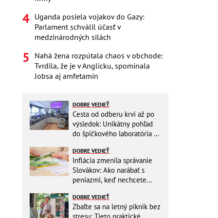
Uganda posiela vojakov do Gazy:
Parlament schválil účasť v
medzinárodných silách
Nahá žena rozpútala chaos v obchode:
Tvrdila, že je v Anglicku, spomínala
Jobsa aj amfetamín
DOBRE VEDIEŤ
Cesta od odberu krvi až po
výsledok: Unikátny pohľad
do špičkového laboratória na
Slovensku
DOBRE VEDIEŤ
Inflácia zmenila správanie
Slovákov: Ako narábať s
peniazmi, keď nechcete
zbytočne riskovať?
DOBRE VEDIEŤ
Zbaľte sa na letný piknik bez
stresu: Tieto praktické