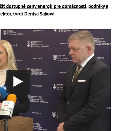
iť dostupné ceny energií pre domácnosti, podniky a
sektor, tvrdí Denisa Saková