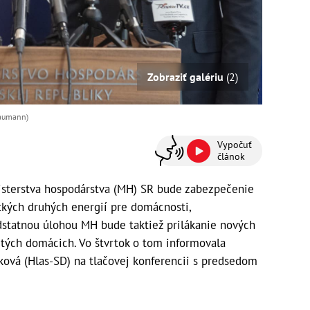
Zobraziť galériu
(2)
Baumann)
Vypočuť
článok
isterstva hospodárstva (MH) SR bude zabezpečenie
etkých druhých energií pre domácnosti,
odstatnou úlohou MH bude taktiež prilákanie nových
 tých domácich. Vo štvrtok o tom informovala
ková (Hlas-SD) na tlačovej konferencii s predsedom