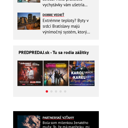
vychytávky vám ušetria
miesto v batohu!
DOBRE VEDIEŤ
Extrémne teploty? Byty v
srdci Bratislavy majú
výnimočný systém, ktorý
ešte aj šetrí náklady
PREDPREDAJ
.sk - Tu sa rodia zážitky
PARTNERSKÉ VZŤAHY
Bola som milenkou ženatého
muža: To, že má manželku, mi