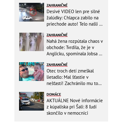
ZAHRANIČNÉ
Desivé VIDEO len pre silné
žalúdky: Chlapca zabilo na
priechode auto! Telo našli o
150 metrov ďalej
ZAHRANIČNÉ
Nahá žena rozpútala chaos v
obchode: Tvrdila, že je v
Anglicku, spomínala Jobsa aj
amfetamín
ZAHRANIČNÉ
Otec troch detí zmeškal
lietadlo: Mal šťastie v
nešťastí! Zachránilo mu to
život
DOMÁCE
AKTUÁLNE Nové informácie
z kúpaliska pri Šali: 8 ľudí
skončilo v nemocnici