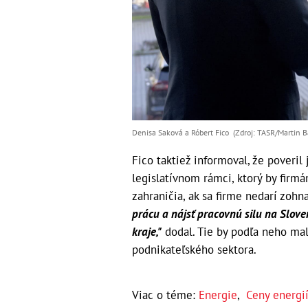
Denisa Saková a Róbert Fico (Zdroj: TASR/Martin
Fico taktiež informoval, že poveril
legislatívnom rámci, ktorý by firmám
zahraničia, ak sa firme nedarí zoh
prácu a nájsť pracovnú silu na Slove
kraje,"
dodal. Tie by podľa neho mal
podnikateľského sektora.
Viac o téme:
Energie
,
Ceny energi