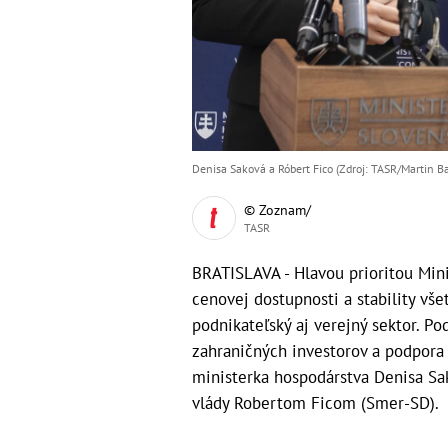
Denisa Saková a Róbert Fico (Zdroj: TASR/Martin 
© Zoznam/
TASR
BRATISLAVA - Hlavou prioritou Min
cenovej dostupnosti a stability vš
podnikateľský aj verejný sektor. P
zahraničných investorov a podpora
ministerka hospodárstva Denisa Sa
vlády Robertom Ficom (Smer-SD).