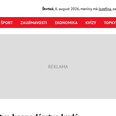
Štvrtok
,
6. august
2026
,
meniny má
Jozefína
, z
ŠPORT
ZAUJÍMAVOSTI
EKONOMIKA
KVÍZY
TOPKY