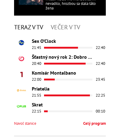
nevadilo, hrozbou sa stala táto
žena
TERAZ V TV
VEČER V TV
Sex O’Clock
21:45
22:40
Šťastný nový rok 2: Dobro došli
20:40
22:40
Komisár Montalbano
22:00
23:45
Priatelia
21:55
22:25
Skrat
22:15
00:10
Navoľ stanice
Celý program