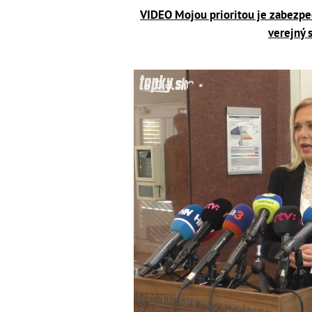
VIDEO Mojou prioritou je zabezpeč
verejný 