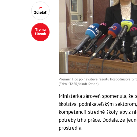
Zdieľať
Tip na
článok
Premiér Fico po návšteve rezortu hospodárstva tvrd
(Zdroj: TASR/Jakub Kotian)
Ministerka zároveň spomenula, že s
školstva, podnikateľským sektorom
kompetencii stredné školy, aby z ni
potreby trhu práce. Dodala, že jedn
prostredia.