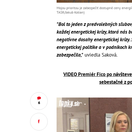
Mojou prioritou je zabezpečiť dostupné ceny energií
TASR/Jakub Kotian)
"Bol to jeden z predvolebných sľubov
každej energetickej krízy, ktorá nás b
negatívne dosahy energetickej krízy. 
energetickej politike a v podnikoch kri
zabezpečila,"
uviedla Saková.
VIDEO Premiér Fico po návšteve 
sebestačné z po
6