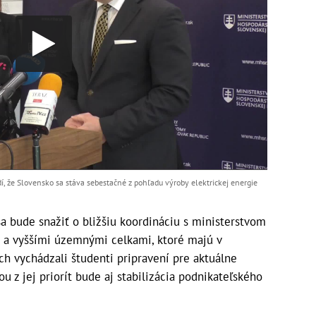
í, že Slovensko sa stáva sebestačné z pohľadu výroby elektrickej energie
a bude snažiť o bližšiu koordináciu s ministerstvom
, a vyššími územnými celkami, ktoré majú v
ch vychádzali študenti pripravení pre aktuálne
ou z jej priorít bude aj stabilizácia podnikateľského