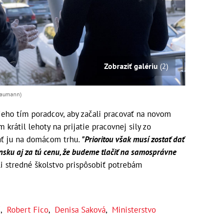
Zobraziť galériu
(2)
 Baumann)
 jeho tím poradcov, aby začali pracovať na novom
 krátil lehoty na prijatie pracovnej sily zo
nať ju na domácom trhu.
"Prioritou však musí zostať dať
nsku aj za tú cenu, že budeme tlačiť na samosprávne
i stredné školstvo prispôsobiť potrebám
í
,
Robert Fico
,
Denisa Saková
,
Ministerstvo