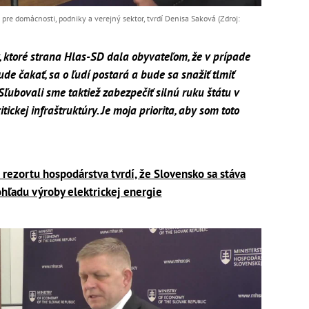
 pre domácnosti, podniky a verejný sektor, tvrdí Denisa Saková (Zdroj:
, ktoré strana Hlas-SD dala obyvateľom, že v prípade
ude čakať, sa o ľudí postará a bude sa snažiť tlmiť
Sľubovali sme taktiež zabezpečiť silnú ruku štátu v
tickej infraštruktúry. Je moja priorita, aby som toto
rezortu hospodárstva tvrdí, že Slovensko sa stáva
hľadu výroby elektrickej energie