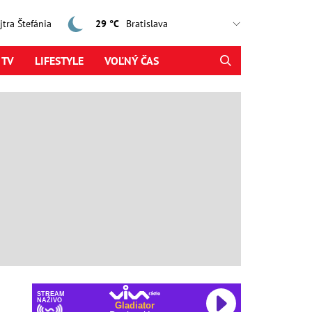
ajtra Štefánia
29 °C
 TV
LIFESTYLE
VOĽNÝ ČAS
STREAM
NAŽIVO
Gladiator