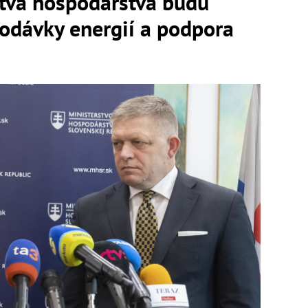
stva hospodárstva budú
odávky energií a podpora