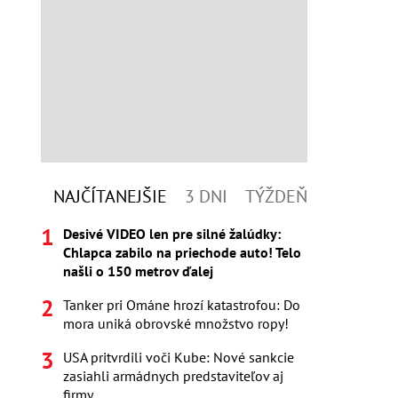
NAJČÍTANEJŠIE
3 DNI
TÝŽDEŇ
Desivé VIDEO len pre silné žalúdky:
Chlapca zabilo na priechode auto! Telo
našli o 150 metrov ďalej
Tanker pri Ománe hrozí katastrofou: Do
mora uniká obrovské množstvo ropy!
USA pritvrdili voči Kube: Nové sankcie
zasiahli armádnych predstaviteľov aj
firmy