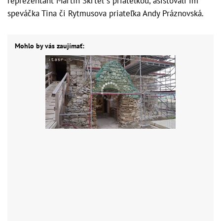
reprezentant Martin Škrteľ s priateľkou, asistovali im
speváčka Tina či Rytmusova priateľka Andy Práznovská.
Mohlo by vás zaujímať: