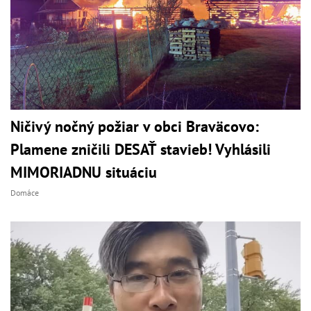
Ničivý nočný požiar v obci Braväcovo:
Plamene zničili DESAŤ stavieb! Vyhlásili
MIMORIADNU situáciu
Domáce