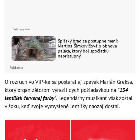
Spišský hrad sa postupne mení:
Martina Šimkovičová o obnove
paláca, ktorý bol spočiatku
neprístupný
Reklama
O rozruch vo VIP-ke sa postaral aj spevák Marián Greksa,
ktorý organizátorom vyrazil dych požiadavkou na
"134
lentiliek červenej farby".
Legendárny muzikant však zostal
v šoku, keď svoje vymyslené lentilky naozaj dostal.