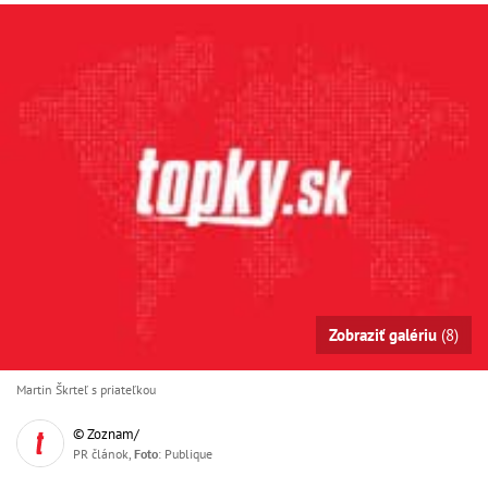
Zobraziť galériu
(8)
Martin Škrteľ s priateľkou
© Zoznam/
PR článok,
Foto
: Publique