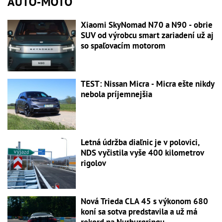
AUTO-MOTO
Xiaomi SkyNomad N70 a N90 - obrie
SUV od výrobcu smart zariadení už aj
so spaľovacím motorom
TEST: Nissan Micra - Micra ešte nikdy
nebola príjemnejšia
Letná údržba diaľnic je v polovici,
NDS vyčistila vyše 400 kilometrov
rigolov
Nová Trieda CLA 45 s výkonom 680
koní sa sotva predstavila a už má
rekord na Nurburgringu