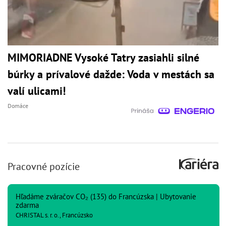
MIMORIADNE Vysoké Tatry zasiahli silné
búrky a prívalové dažde: Voda v mestách sa
valí ulicami!
Domáce
Pracovné pozície
Hľadáme zváračov CO₂ (135) do Francúzska | Ubytovanie
zdarma
CHRISTAL s. r. o., Francúzsko