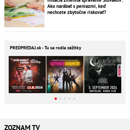
Inflácia zmenila správanie Slovákov:
Ako narábať s peniazmi, keď
nechcete zbytočne riskovať?
PREDPREDAJ
.sk - Tu sa rodia zážitky
ZOZNAM TV