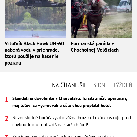
Vrtuľník Black Hawk UH-60
Furmanská paráda v
naberá vodu v priehrade,
Chocholnej-Velčiciach
ktorú použije na hasenie
požiaru
NAJČÍTANEJŠIE
3 DNI
TÝŽDEŇ
Škandál na dovolenke v Chorvátsku: Turisti zničili apartmán,
majiteľovi sa vysmievali a ešte chcú preplatiť hotel
Neznesiteľné horúčavy ako vážna hrozba: Lekárka varuje pred
chybou, ktorú robí väčšina starších ľudí!
Krach po troch desaťročiach na trhu: Známy predajca