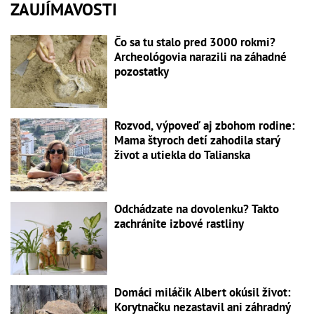
ZAUJÍMAVOSTI
Čo sa tu stalo pred 3000 rokmi?
Archeológovia narazili na záhadné
pozostatky
Rozvod, výpoveď aj zbohom rodine:
Mama štyroch detí zahodila starý
život a utiekla do Talianska
Odchádzate na dovolenku? Takto
zachránite izbové rastliny
Domáci miláčik Albert okúsil život:
Korytnačku nezastavil ani záhradný