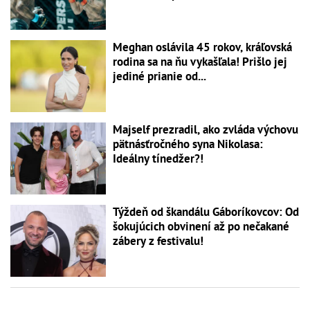
Meghan oslávila 45 rokov, kráľovská
rodina sa na ňu vykašľala! Prišlo jej
jediné prianie od...
Majself prezradil, ako zvláda výchovu
pätnásťročného syna Nikolasa:
Ideálny tínedžer?!
Týždeň od škandálu Gáboríkovcov: Od
šokujúcich obvinení až po nečakané
zábery z festivalu!