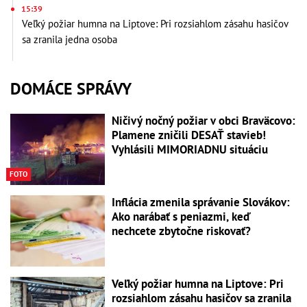
15:39
Veľký požiar humna na Liptove: Pri rozsiahlom zásahu hasičov
sa zranila jedna osoba
DOMÁCE SPRÁVY
Ničivý nočný požiar v obci Braväcovo:
Plamene zničili DESAŤ stavieb!
Vyhlásili MIMORIADNU situáciu
FOTO
Inflácia zmenila správanie Slovákov:
Ako narábať s peniazmi, keď
nechcete zbytočne riskovať?
Veľký požiar humna na Liptove: Pri
rozsiahlom zásahu hasičov sa zranila