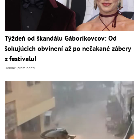
Týždeň od škandálu Gáboríkovcov: Od
šokujúcich obvinení až po nečakané zábery
z festivalu!
Domáci prominenti