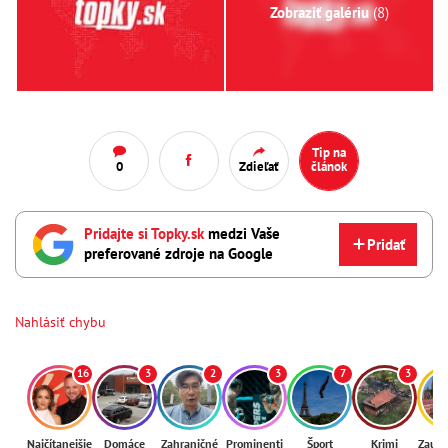
Zobraziť galériu
(8)
Tip na
0
Zdieľať
článok
Pridajte si Topky.sk
medzi Vaše
Pridať
preferované zdroje na Google
Nahlásiť chybu
16
3
2
3
7
3
Najčítanejšie
Domáce
Zahraničné
Prominenti
Šport
Krimi
Zaují