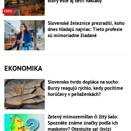
ktorý ešte aj šetrí náklady
FOTO
Slovenské železnice prezradili, koho
dnes hľadajú najviac: Tieto profesie
sú mimoriadne žiadané
EKONOMIKA
Slovensko tvrdo dopláca na sucho:
Burzy reagujú rýchlo, kedy pocítime
horúčavy v peňaženkách?
Zelený mimozemšťan či žltý šašo:
Spoznáte známe značky podľa ich
maskotov? Otestujte sa! (kvíz)