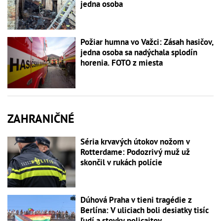
jedna osoba
Požiar humna vo Važci: Zásah hasičov,
jedna osoba sa nadýchala splodín
horenia. FOTO z miesta
ZAHRANIČNÉ
Séria krvavých útokov nožom v
Rotterdame: Podozrivý muž už
skončil v rukách polície
Dúhová Praha v tieni tragédie z
Berlína: V uliciach boli desiatky tisíc
ľudí a stovky policajtov