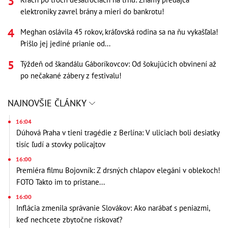
elektroniky zavrel brány a mieri do bankrotu!
Meghan oslávila 45 rokov, kráľovská rodina sa na ňu vykašľala!
Prišlo jej jediné prianie od...
Týždeň od škandálu Gáboríkovcov: Od šokujúcich obvinení až
po nečakané zábery z festivalu!
NAJNOVŠIE ČLÁNKY
16:04
Dúhová Praha v tieni tragédie z Berlína: V uliciach boli desiatky
tisíc ľudí a stovky policajtov
16:00
Premiéra filmu Bojovník: Z drsných chlapov elegáni v oblekoch!
FOTO Takto im to pristane...
16:00
Inflácia zmenila správanie Slovákov: Ako narábať s peniazmi,
keď nechcete zbytočne riskovať?