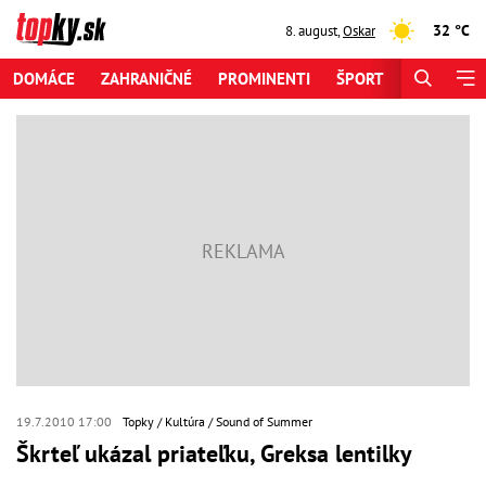
32 °C
8. august
,
Oskar
DOMÁCE
ZAHRANIČNÉ
PROMINENTI
ŠPORT
ZAUJÍMAV
19.7.2010 17:00
Topky
Kultúra
Sound of Summer
Škrteľ ukázal priateľku, Greksa lentilky