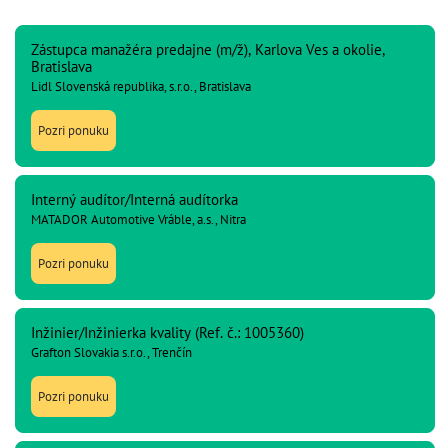
Zástupca manažéra predajne (m/ž), Karlova Ves a okolie,
Bratislava
Lidl Slovenská republika, s.r.o., Bratislava
Pozri ponuku
Interný audítor/Interná audítorka
MATADOR Automotive Vráble, a.s., Nitra
Pozri ponuku
Inžinier/Inžinierka kvality (Ref. č.: 1005360)
Grafton Slovakia s.r.o., Trenčín
Pozri ponuku