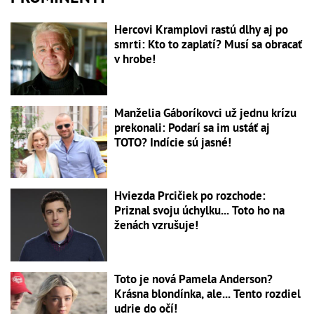
Hercovi Kramplovi rastú dlhy aj po
smrti: Kto to zaplatí? Musí sa obracať
v hrobe!
Manželia Gáboríkovci už jednu krízu
prekonali: Podarí sa im ustáť aj
TOTO? Indície sú jasné!
Hviezda Prcičiek po rozchode:
Priznal svoju úchylku... Toto ho na
ženách vzrušuje!
Toto je nová Pamela Anderson?
Krásna blondínka, ale... Tento rozdiel
udrie do očí!