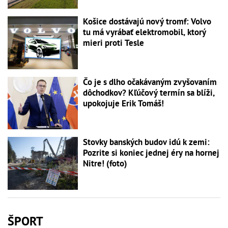
Košice dostávajú nový tromf: Volvo
tu má vyrábať elektromobil, ktorý
mieri proti Tesle
Čo je s dlho očakávaným zvyšovaním
dôchodkov? Kľúčový termín sa blíži,
upokojuje Erik Tomáš!
Stovky banských budov idú k zemi:
Pozrite si koniec jednej éry na hornej
Nitre! (foto)
ŠPORT