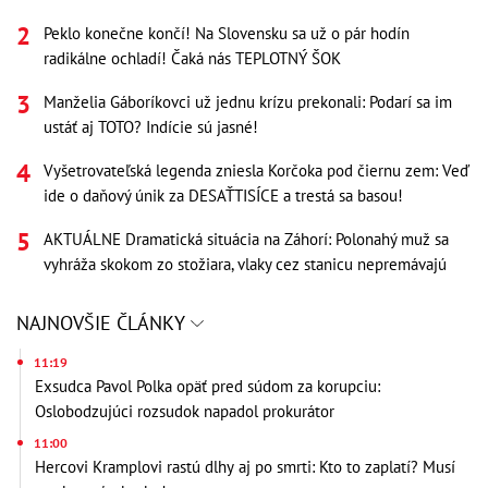
Peklo konečne končí! Na Slovensku sa už o pár hodín
radikálne ochladí! Čaká nás TEPLOTNÝ ŠOK
Manželia Gáboríkovci už jednu krízu prekonali: Podarí sa im
ustáť aj TOTO? Indície sú jasné!
Vyšetrovateľská legenda zniesla Korčoka pod čiernu zem: Veď
ide o daňový únik za DESAŤTISÍCE a trestá sa basou!
AKTUÁLNE Dramatická situácia na Záhorí: Polonahý muž sa
vyhráža skokom zo stožiara, vlaky cez stanicu nepremávajú
NAJNOVŠIE ČLÁNKY
11:19
Exsudca Pavol Polka opäť pred súdom za korupciu:
Oslobodzujúci rozsudok napadol prokurátor
11:00
Hercovi Kramplovi rastú dlhy aj po smrti: Kto to zaplatí? Musí