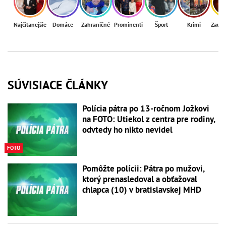
Najčítanejšie
Domáce
Zahraničné
Prominenti
Šport
Krimi
Zaují
SÚVISIACE ČLÁNKY
Polícia pátra po 13-ročnom Jožkovi
na FOTO: Utiekol z centra pre rodiny,
odvtedy ho nikto nevidel
FOTO
Pomôžte polícii: Pátra po mužovi,
ktorý prenasledoval a obťažoval
chlapca (10) v bratislavskej MHD