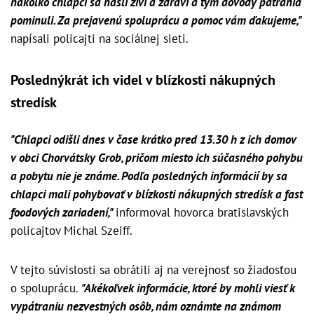
nakoľko chlapci sa našli živí a zdraví a tým dôvody pátrania
pominuli. Za prejavenú spoluprácu a pomoc vám ďakujeme,"
napísali policajti na sociálnej sieti.
Poslednýkrát ich videl v blízkosti nákupných
stredísk
"Chlapci odišli dnes v čase krátko pred 13.30 h z ich domov
v obci Chorvátsky Grob, pričom miesto ich súčasného pohybu
a pobytu nie je známe. Podľa posledných informácií by sa
chlapci mali pohybovať v blízkosti nákupných stredísk a fast
foodových zariadení,"
informoval hovorca bratislavských
policajtov Michal Szeiff.
V tejto súvislosti sa obrátili aj na verejnosť so žiadosťou
o spoluprácu.
"Akékoľvek informácie, ktoré by mohli viesť k
vypátraniu nezvestných osôb, nám oznámte na známom