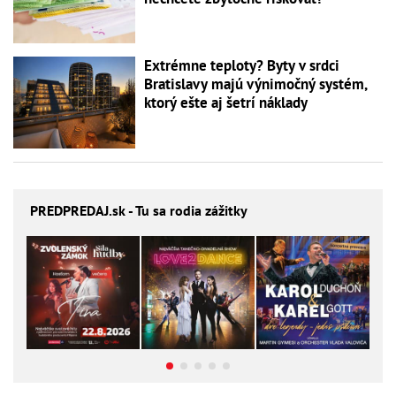
Extrémne teploty? Byty v srdci
Bratislavy majú výnimočný systém,
ktorý ešte aj šetrí náklady
PREDPREDAJ
.sk - Tu sa rodia zážitky