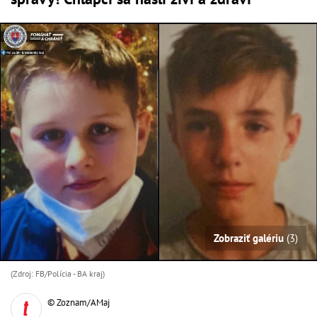
Zobraziť galériu
(3)
(Zdroj: FB/Polícia - BA kraj)
© Zoznam/AMaj