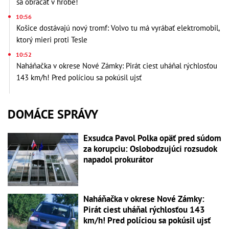
sa obracať v hrobe!
10:56
Košice dostávajú nový tromf: Volvo tu má vyrábať elektromobil,
ktorý mieri proti Tesle
10:52
Naháňačka v okrese Nové Zámky: Pirát ciest uháňal rýchlosťou
143 km/h! Pred políciou sa pokúsil ujsť
DOMÁCE SPRÁVY
Exsudca Pavol Polka opäť pred súdom
za korupciu: Oslobodzujúci rozsudok
napadol prokurátor
Naháňačka v okrese Nové Zámky:
Pirát ciest uháňal rýchlosťou 143
km/h! Pred políciou sa pokúsil ujsť