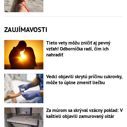
ZAUJÍMAVOSTI
Tieto vety môžu zničiť aj pevný
vzťah! Odborníčka radí, čím ich
nahradiť
Vedci objavili skrytú príčinu cukrovky,
môže to úplne zmeniť liečbu
Za múrom sa skrýval vzácny poklad: V
kaštieli objavili zamurovaný oltár