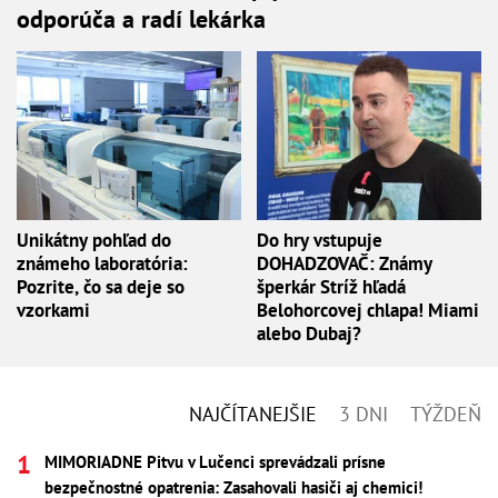
odporúča a radí lekárka
Unikátny pohľad do
Do hry vstupuje
známeho laboratória:
DOHADZOVAČ: Známy
Pozrite, čo sa deje so
šperkár Stríž hľadá
vzorkami
Belohorcovej chlapa! Miami
alebo Dubaj?
NAJČÍTANEJŠIE
3 DNI
TÝŽDEŇ
MIMORIADNE Pitvu v Lučenci sprevádzali prísne
bezpečnostné opatrenia: Zasahovali hasiči aj chemici!