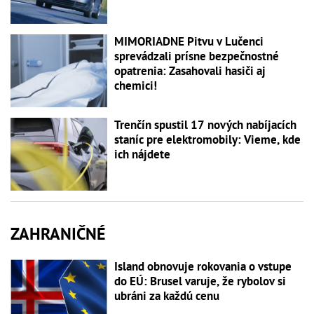
MIMORIADNE Pitvu v Lučenci
sprevádzali prísne bezpečnostné
opatrenia: Zasahovali hasiči aj
chemici!
Trenčín spustil 17 nových nabíjacích
staníc pre elektromobily: Vieme, kde
ich nájdete
ZAHRANIČNÉ
Island obnovuje rokovania o vstupe
do EÚ: Brusel varuje, že rybolov si
ubráni za každú cenu