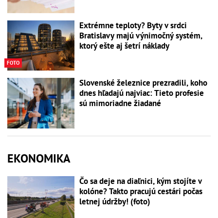
Extrémne teploty? Byty v srdci
Bratislavy majú výnimočný systém,
ktorý ešte aj šetrí náklady
FOTO
Slovenské železnice prezradili, koho
dnes hľadajú najviac: Tieto profesie
sú mimoriadne žiadané
EKONOMIKA
Čo sa deje na diaľnici, kým stojíte v
kolóne? Takto pracujú cestári počas
letnej údržby! (foto)