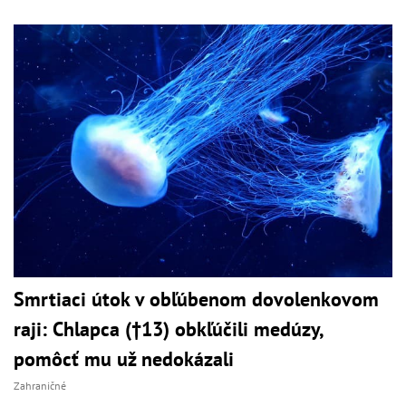
Smrtiaci útok v obľúbenom dovolenkovom
raji: Chlapca (†13) obkľúčili medúzy,
pomôcť mu už nedokázali
Zahraničné