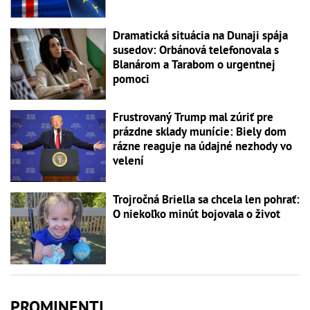
Dramatická situácia na Dunaji spája
susedov: Orbánová telefonovala s
Blanárom a Tarabom o urgentnej
pomoci
Frustrovaný Trump mal zúriť pre
prázdne sklady munície: Biely dom
rázne reaguje na údajné nezhody vo
velení
Trojročná Briella sa chcela len pohrať:
O niekoľko minút bojovala o život
PROMINENTI