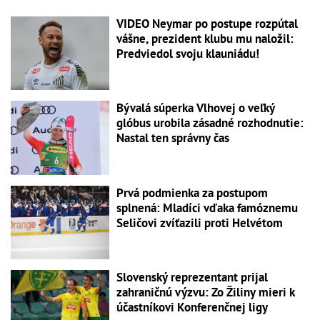
VIDEO Neymar po postupe rozpútal
vášne, prezident klubu mu naložil:
Predviedol svoju klauniádu!
Bývalá súperka Vlhovej o veľký
glóbus urobila zásadné rozhodnutie:
Nastal ten správny čas
Prvá podmienka za postupom
splnená: Mladíci vďaka famóznemu
Seličovi zvíťazili proti Helvétom
Slovenský reprezentant prijal
zahraničnú výzvu: Zo Žiliny mieri k
účastníkovi Konferenčnej ligy