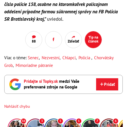
číslo polície 158, osobne na ktoromkoľvek policajnom
oddelení prípadne formou súkromnej správy na FB Polícia
SR Bratislavský kraj,"
uviedol.
Tip na
88
Zdieľať
článok
Viac o téme:
Senec
,
Nezvestní
,
Chlapci
,
Polícia
,
Chorvátsky
Grob
,
Mimoriadne pátranie
Pridajte si Topky.sk
medzi Vaše
Pridať
preferované zdroje na Google
Nahlásiť chybu
16
3
5
1
7
6