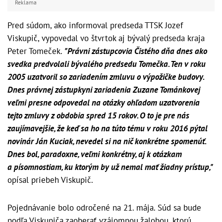
Reklama
Pred súdom, ako informoval predseda TTSK Jozef
Viskupič, vypovedal vo štvrtok aj bývalý predseda kraja
Peter Tomeček.
"Právni zástupcovia Čistého dňa dnes ako
svedka predvolali bývalého predsedu Tomečka. Ten v roku
2005 uzatvoril so zariadením zmluvu o výpožičke budovy.
Dnes právnej zástupkyni zariadenia Zuzane Tománkovej
veľmi presne odpovedal na otázky ohľadom uzatvorenia
tejto zmluvy z obdobia spred 15 rokov.
O to je pre nás
zaujímavejšie, že keď sa ho na túto tému v roku 2016 pýtal
novinár Ján Kuciak, nevedel si na nič konkrétne spomenúť.
Dnes bol, paradoxne, veľmi konkrétny, aj k otázkam
a písomnostiam, ku ktorým by už nemal mať žiadny prístup,"
opísal priebeh Viskupič.
Pojednávanie bolo odročené na 21. mája. Súd sa bude
podľa Viskupiča zaoberať vzájomnou žalobou, ktorú