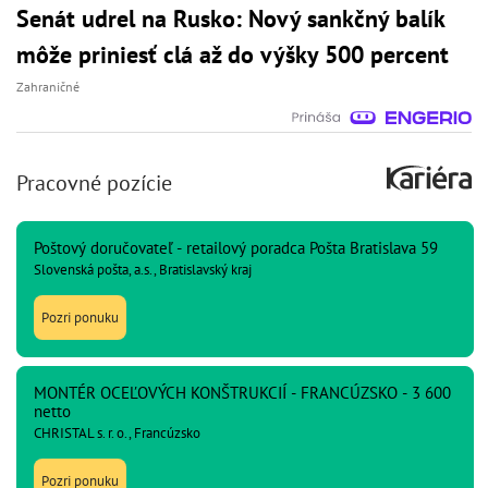
Senát udrel na Rusko: Nový sankčný balík
môže priniesť clá až do výšky 500 percent
Zahraničné
Pracovné pozície
Poštový doručovateľ - retailový poradca Pošta Bratislava 59
Slovenská pošta, a.s., Bratislavský kraj
Pozri ponuku
MONTÉR OCEĽOVÝCH KONŠTRUKCIÍ - FRANCÚZSKO - 3 600
netto
CHRISTAL s. r. o., Francúzsko
Pozri ponuku