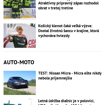
Atraktívny prípravný zápas rozhodol
obrat v tretej tretine
Košický klenot čaká veľká výzva:
Dostal životnú šancu v krajine, ktorá
vychováva hviezdy
AUTO-MOTO
TEST: Nissan Micra - Micra ešte nikdy
nebola príjemnejšia
Letná údržba diaľnic je v polovici,