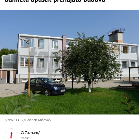
(Zdroj: TASR/Henrich Mišovič)
© Zoznam/
TASR