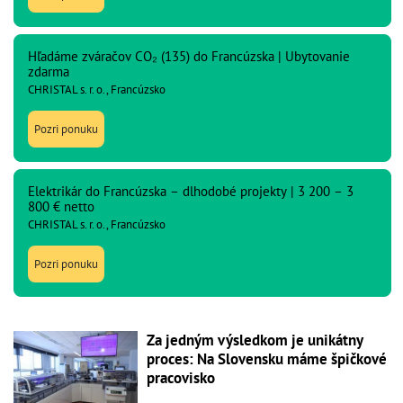
Hľadáme zváračov CO₂ (135) do Francúzska | Ubytovanie
zdarma
CHRISTAL s. r. o., Francúzsko
Pozri ponuku
Elektrikár do Francúzska – dlhodobé projekty | 3 200 – 3
800 € netto
CHRISTAL s. r. o., Francúzsko
Pozri ponuku
Za jedným výsledkom je unikátny
proces: Na Slovensku máme špičkové
pracovisko