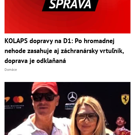
KOLAPS dopravy na D1: Po hromadnej
nehode zasahuje aj záchranársky vrtuľník,
doprava je odklaňaná
Domáce