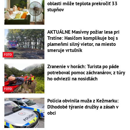
oblasti môže teplota prekročiť 33
stupňov
AKTUÁLNE Masívny požiar lesa pri
Trstíne: Hasičom komplikuje boj s
plameňmi silný vietor, na miesto
smeruje vrtuľník
FOTO
Zranenie v horách: Turista po páde
potreboval pomoc záchranárov, z túry
ho odviezli na nosidlách
FOTO
Polícia obvinila muža z Kežmarku:
Dlhodobé týranie družky a zásah v
obci