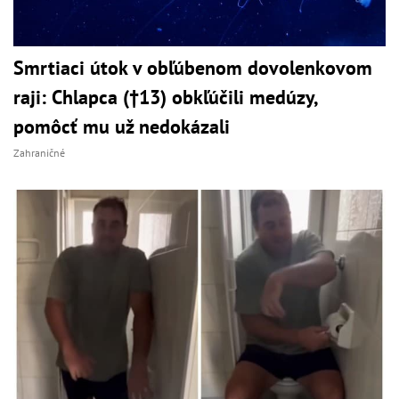
Smrtiaci útok v obľúbenom dovolenkovom
raji: Chlapca (†13) obkľúčili medúzy,
pomôcť mu už nedokázali
Zahraničné