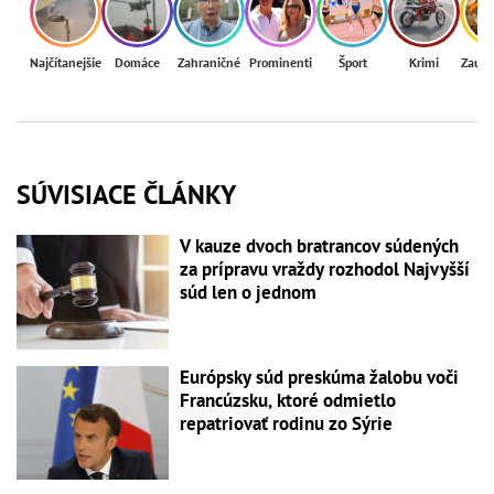
Najčítanejšie
Domáce
Zahraničné
Prominenti
Šport
Krimi
Zaují
SÚVISIACE ČLÁNKY
V kauze dvoch bratrancov súdených
za prípravu vraždy rozhodol Najvyšší
súd len o jednom
Európsky súd preskúma žalobu voči
Francúzsku, ktoré odmietlo
repatriovať rodinu zo Sýrie