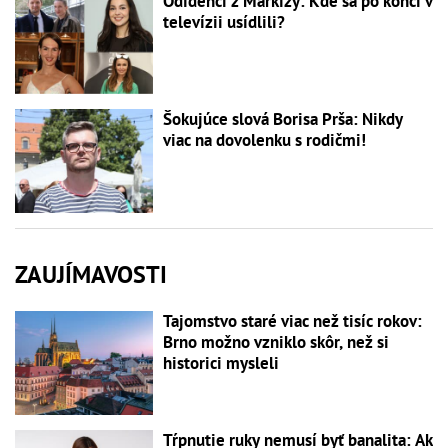
Odídenci z Markízy: Kde sa po konci v
televízii usídlili?
Šokujúce slová Borisa Prša: Nikdy
viac na dovolenku s rodičmi!
ZAUJÍMAVOSTI
Tajomstvo staré viac než tisíc rokov:
Brno možno vzniklo skôr, než si
historici mysleli
Tŕpnutie ruky nemusí byť banalita: Ak