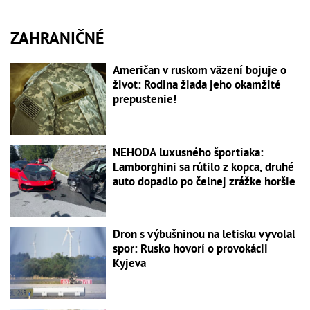
ZAHRANIČNÉ
Američan v ruskom väzení bojuje o
život: Rodina žiada jeho okamžité
prepustenie!
NEHODA luxusného športiaka:
Lamborghini sa rútilo z kopca, druhé
auto dopadlo po čelnej zrážke horšie
Dron s výbušninou na letisku vyvolal
spor: Rusko hovorí o provokácii
Kyjeva