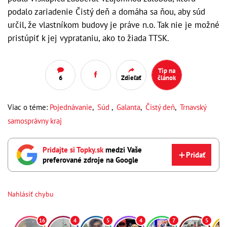
podalo zariadenie Čistý deň a domáha sa ňou, aby súd
určil, že vlastníkom budovy je práve n.o. Tak nie je možné
pristúpiť k jej vyprataniu, ako to žiada TTSK.
Tip na
6
Zdieľať
článok
Viac o téme:
Pojednávanie
,
Súd
,
Galanta
,
Čistý deň
,
Trnavský
samosprávny kraj
Pridajte si Topky.sk
medzi Vaše
Pridať
preferované zdroje na Google
Nahlásiť chybu
16
4
5
4
7
5