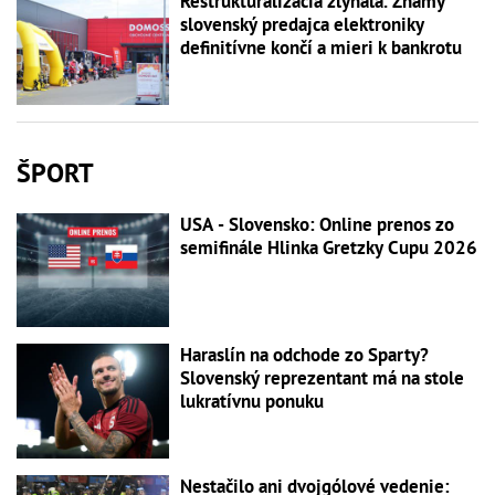
Reštrukturalizácia zlyhala. Známy
slovenský predajca elektroniky
definitívne končí a mieri k bankrotu
ŠPORT
USA - Slovensko: Online prenos zo
semifinále Hlinka Gretzky Cupu 2026
Haraslín na odchode zo Sparty?
Slovenský reprezentant má na stole
lukratívnu ponuku
Nestačilo ani dvojgólové vedenie: