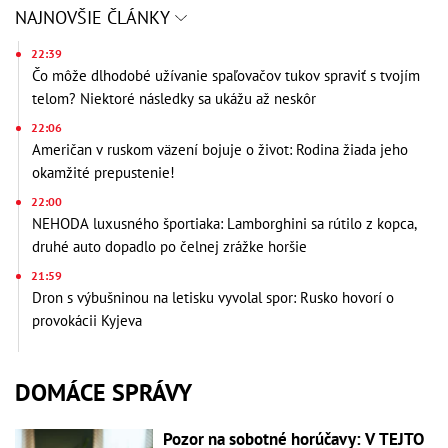
NAJNOVŠIE ČLÁNKY
22:39
Čo môže dlhodobé užívanie spaľovačov tukov spraviť s tvojím
telom? Niektoré následky sa ukážu až neskôr
22:06
Američan v ruskom väzení bojuje o život: Rodina žiada jeho
okamžité prepustenie!
22:00
NEHODA luxusného športiaka: Lamborghini sa rútilo z kopca,
druhé auto dopadlo po čelnej zrážke horšie
21:59
Dron s výbušninou na letisku vyvolal spor: Rusko hovorí o
provokácii Kyjeva
DOMÁCE SPRÁVY
Pozor na sobotné horúčavy: V TEJTO