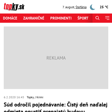
25 °C
7. august
,
Štefánia
DOMÁCE
ZAHRANIČNÉ
PROMINENTI
ŠPORT
ZAUJÍMAV
6.2.2020 16:45
Topky
Krimi
Súd odročil pojednávanie: Čistý deň naďalej
odmieta opustiť prenajatú budovu