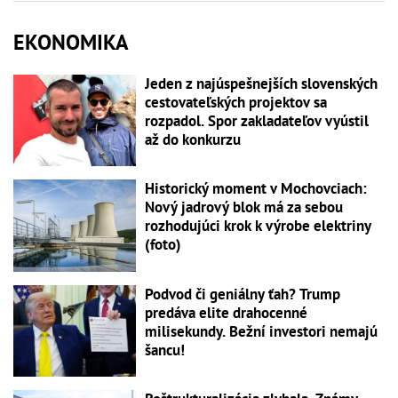
EKONOMIKA
Jeden z najúspešnejších slovenských
cestovateľských projektov sa
rozpadol. Spor zakladateľov vyústil
až do konkurzu
Historický moment v Mochovciach:
Nový jadrový blok má za sebou
rozhodujúci krok k výrobe elektriny
(foto)
Podvod či geniálny ťah? Trump
predáva elite drahocenné
milisekundy. Bežní investori nemajú
šancu!