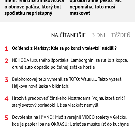
mení: Martina Šimkovičová
opísala ranné peklo: Nič
o obnove paláca, ktorý bol
nepomáha, toto musí
spočiatku neprístupný
maskovať
NAJČÍTANEJŠIE
3 DNI
TÝŽDEŇ
Odídenci z Markízy: Kde sa po konci v televízii usídlili?
NEHODA luxusného športiaka: Lamborghini sa rútilo z kopca,
druhé auto dopadlo po čelnej zrážke horšie
Belohorcovej telo vymenil za TOTO: Wauuu... Takto vyzerá
Hájkova nová láska v bikinách!
Hrozivá predpoveď čínskeho Nostradama: Vojna, ktorá zničí
starý svetový poriadok! Už sa viackrát nemýlil
Dovolenka na H*VNO! Muž zverejnil VIDEO toalety v Grécku,
kde je papier iba na OKRASU: Utrieť sa musíte ísť do kuchyne