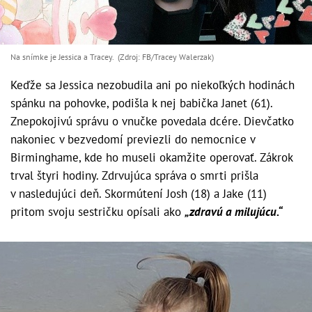
Na snímke je Jessica a Tracey. (Zdroj: FB/Tracey Walerzak)
Keďže sa Jessica nezobudila ani po niekoľkých hodinách
spánku na pohovke, podišla k nej babička Janet (61).
Znepokojivú správu o vnučke povedala dcére. Dievčatko
nakoniec v bezvedomí previezli do nemocnice v
Birminghame, kde ho museli okamžite operovať. Zákrok
trval štyri hodiny. Zdrvujúca správa o smrti prišla
v nasledujúci deň. Skormútení Josh (18) a Jake (11)
pritom svoju sestričku opísali ako
„zdravú a milujúcu.“