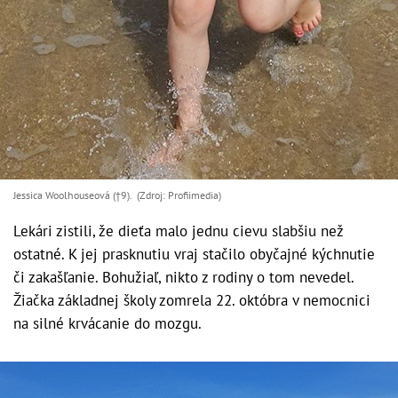
Jessica Woolhouseová (†9). (Zdroj: Profiimedia)
Lekári zistili, že dieťa malo jednu cievu slabšiu než
ostatné. K jej prasknutiu vraj stačilo obyčajné kýchnutie
či zakašľanie. Bohužiaľ, nikto z rodiny o tom nevedel.
Žiačka základnej školy zomrela 22. októbra v nemocnici
na silné krvácanie do mozgu.