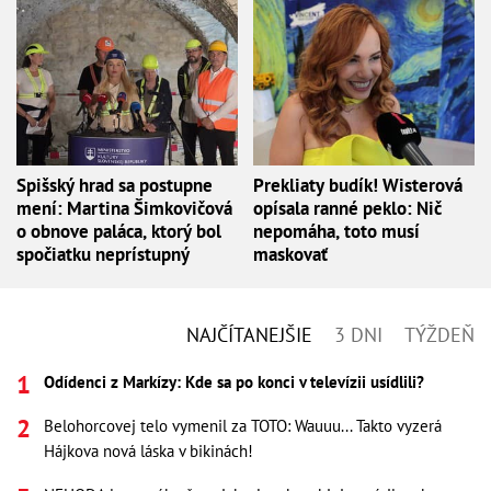
Spišský hrad sa postupne
Prekliaty budík! Wisterová
mení: Martina Šimkovičová
opísala ranné peklo: Nič
o obnove paláca, ktorý bol
nepomáha, toto musí
spočiatku neprístupný
maskovať
NAJČÍTANEJŠIE
3 DNI
TÝŽDEŇ
Odídenci z Markízy: Kde sa po konci v televízii usídlili?
Belohorcovej telo vymenil za TOTO: Wauuu... Takto vyzerá
Hájkova nová láska v bikinách!