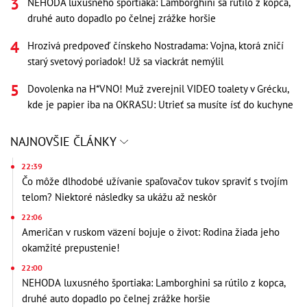
NEHODA luxusného športiaka: Lamborghini sa rútilo z kopca,
druhé auto dopadlo po čelnej zrážke horšie
Hrozivá predpoveď čínskeho Nostradama: Vojna, ktorá zničí
starý svetový poriadok! Už sa viackrát nemýlil
Dovolenka na H*VNO! Muž zverejnil VIDEO toalety v Grécku,
kde je papier iba na OKRASU: Utrieť sa musíte ísť do kuchyne
NAJNOVŠIE ČLÁNKY
22:39
Čo môže dlhodobé užívanie spaľovačov tukov spraviť s tvojím
telom? Niektoré následky sa ukážu až neskôr
22:06
Američan v ruskom väzení bojuje o život: Rodina žiada jeho
okamžité prepustenie!
22:00
NEHODA luxusného športiaka: Lamborghini sa rútilo z kopca,
druhé auto dopadlo po čelnej zrážke horšie