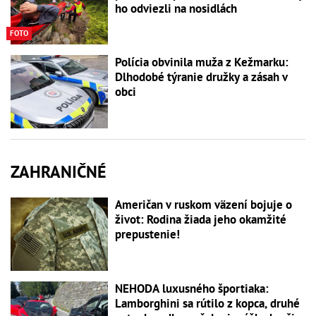
ho odviezli na nosidlách
FOTO
Polícia obvinila muža z Kežmarku:
Dlhodobé týranie družky a zásah v
obci
ZAHRANIČNÉ
Američan v ruskom väzení bojuje o
život: Rodina žiada jeho okamžité
prepustenie!
NEHODA luxusného športiaka:
Lamborghini sa rútilo z kopca, druhé