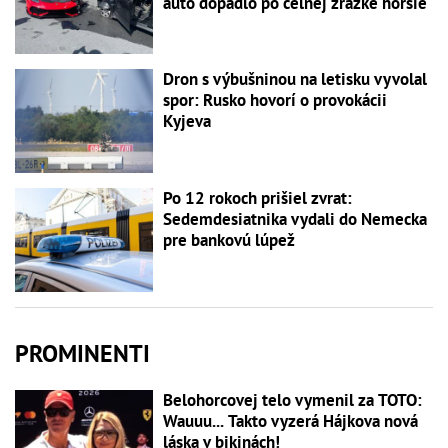
auto dopadlo po čelnej zrážke horšie
Dron s výbušninou na letisku vyvolal
spor: Rusko hovorí o provokácii
Kyjeva
Po 12 rokoch prišiel zvrat:
Sedemdesiatnika vydali do Nemecka
pre bankovú lúpež
PROMINENTI
Belohorcovej telo vymenil za TOTO:
Wauuu... Takto vyzerá Hájkova nová
láska v bikinách!