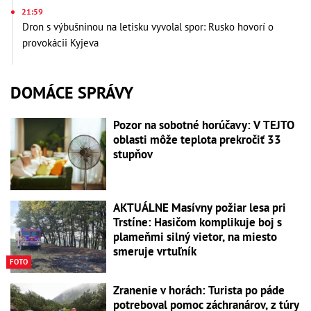
21:59
Dron s výbušninou na letisku vyvolal spor: Rusko hovorí o
provokácii Kyjeva
DOMÁCE SPRÁVY
Pozor na sobotné horúčavy: V TEJTO
oblasti môže teplota prekročiť 33
stupňov
AKTUÁLNE Masívny požiar lesa pri
Trstíne: Hasičom komplikuje boj s
plameňmi silný vietor, na miesto
smeruje vrtuľník
FOTO
Zranenie v horách: Turista po páde
potreboval pomoc záchranárov, z túry