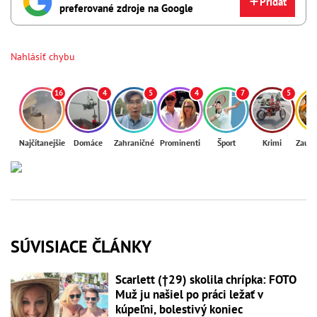
Pridať
preferované zdroje na Google
Nahlásiť chybu
16
4
5
4
7
5
Najčítanejšie
Domáce
Zahraničné
Prominenti
Šport
Krimi
Zaují
SÚVISIACE ČLÁNKY
Scarlett (†29) skolila chrípka: FOTO
Muž ju našiel po práci ležať v
kúpeľni, bolestivý koniec