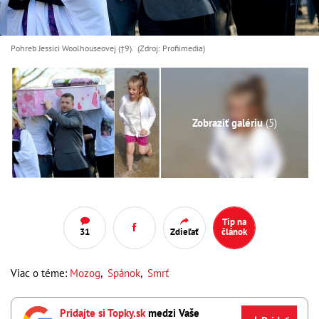
Pohreb Jessici Woolhouseovej (†9). (Zdroj: Profiimedia)
Zobraziť galériu
(5)
Tip na
31
Zdieľať
článok
Viac o téme:
Mozog
,
Spánok
,
Smrť
Pridajte si Topky.sk
medzi Vaše