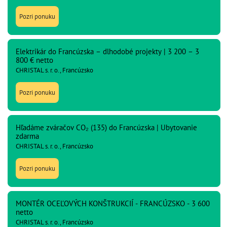
Pozri ponuku
Elektrikár do Francúzska – dlhodobé projekty | 3 200 – 3
800 € netto
CHRISTAL s. r. o., Francúzsko
Pozri ponuku
Hľadáme zváračov CO₂ (135) do Francúzska | Ubytovanie
zdarma
CHRISTAL s. r. o., Francúzsko
Pozri ponuku
MONTÉR OCEĽOVÝCH KONŠTRUKCIÍ - FRANCÚZSKO - 3 600
netto
CHRISTAL s. r. o., Francúzsko