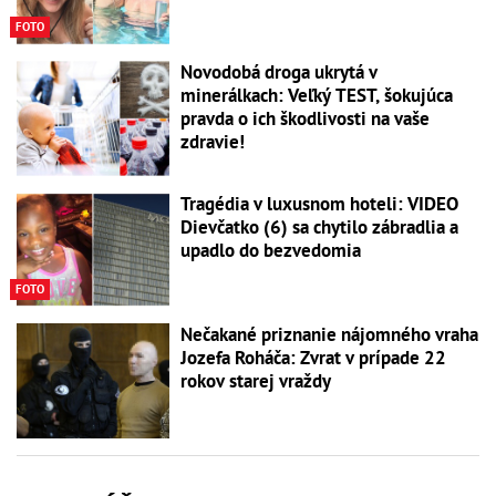
FOTO
Novodobá droga ukrytá v
minerálkach: Veľký TEST, šokujúca
pravda o ich škodlivosti na vaše
zdravie!
Tragédia v luxusnom hoteli: VIDEO
Dievčatko (6) sa chytilo zábradlia a
upadlo do bezvedomia
FOTO
Nečakané priznanie nájomného vraha
Jozefa Roháča: Zvrat v prípade 22
rokov starej vraždy