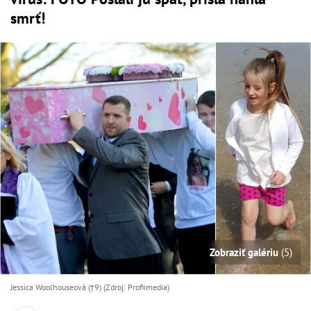
smrť!
Zobraziť galériu
(5)
Jessica Woolhouseová (†9) (Zdroj: Profiimedia)