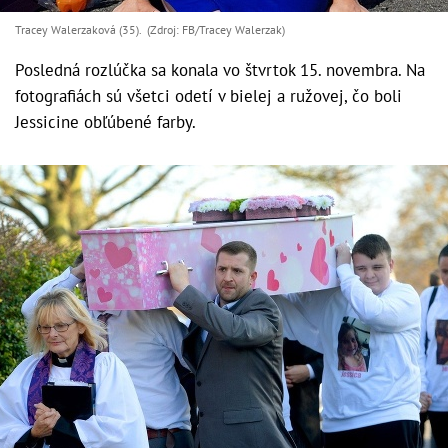
Tracey Walerzaková (35). (Zdroj: FB/Tracey Walerzak)
Posledná rozlúčka sa konala vo štvrtok 15. novembra. Na
fotografiách sú všetci odetí v bielej a ružovej, čo boli
Jessicine obľúbené farby.