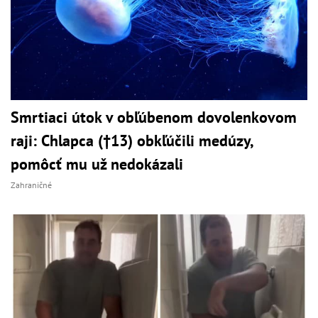
Smrtiaci útok v obľúbenom dovolenkovom
raji: Chlapca (†13) obkľúčili medúzy,
pomôcť mu už nedokázali
Zahraničné