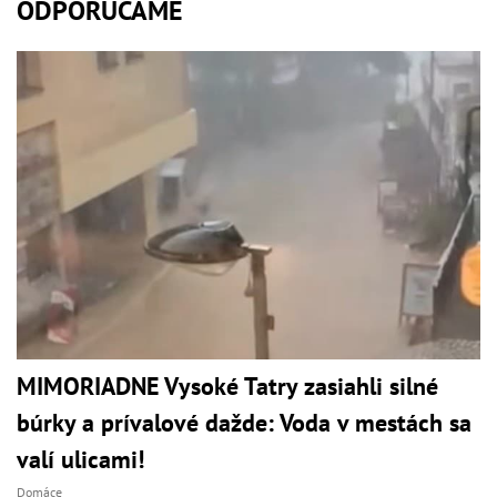
ODPORÚČAME
MIMORIADNE Vysoké Tatry zasiahli silné
búrky a prívalové dažde: Voda v mestách sa
valí ulicami!
Domáce