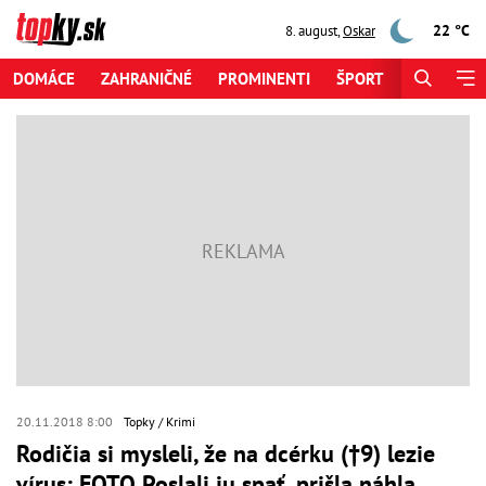
22 °C
8. august
,
Oskar
DOMÁCE
ZAHRANIČNÉ
PROMINENTI
ŠPORT
ZAUJÍMAV
20.11.2018 8:00
Topky
Krimi
Rodičia si mysleli, že na dcérku (†9) lezie
vírus: FOTO Poslali ju spať, prišla náhla