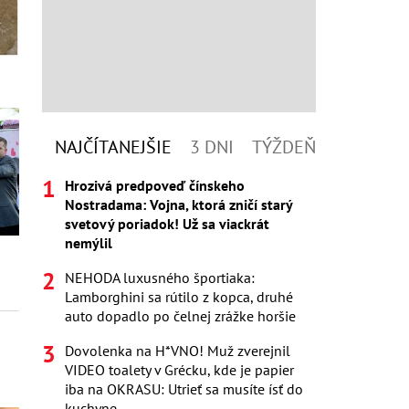
NAJČÍTANEJŠIE
3 DNI
TÝŽDEŇ
Hrozivá predpoveď čínskeho
Nostradama: Vojna, ktorá zničí starý
svetový poriadok! Už sa viackrát
nemýlil
NEHODA luxusného športiaka:
Lamborghini sa rútilo z kopca, druhé
auto dopadlo po čelnej zrážke horšie
Dovolenka na H*VNO! Muž zverejnil
VIDEO toalety v Grécku, kde je papier
iba na OKRASU: Utrieť sa musíte ísť do
kuchyne