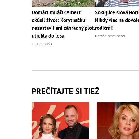
Domáci miláčik Albert
Šokujúce slová Bori
okúsil život: Korytnačku
Nikdy viac na dovol
nezastavil ani záhradný plot,
rodičmi!
utiekla do lesa
Domáci prominenti
Zaujímavosti
PREČÍTAJTE SI TIEŽ