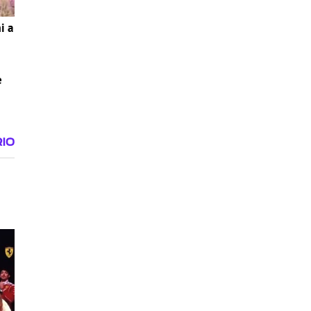
i a
e