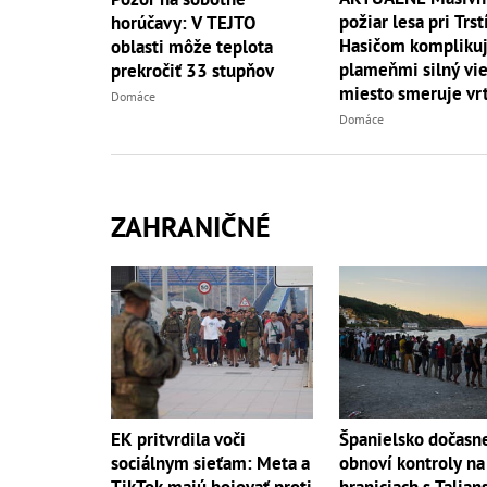
požiar lesa pri Trst
horúčavy: V TEJTO
Hasičom komplikuj
oblasti môže teplota
plameňmi silný vieto
prekročiť 33 stupňov
miesto smeruje vrt
Domáce
Domáce
ZAHRANIČNÉ
EK pritvrdila voči
Španielsko dočasn
sociálnym sieťam: Meta a
obnoví kontroly na
TikTok majú bojovať proti
hraniciach s Talia