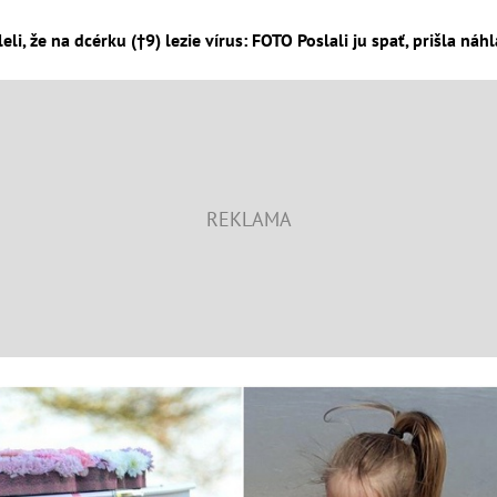
eli, že na dcérku (†9) lezie vírus: FOTO Poslali ju spať, prišla náh