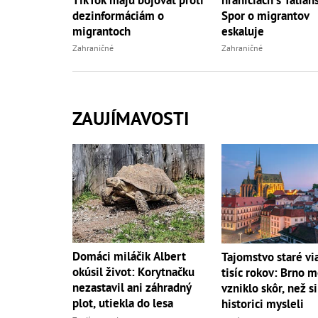
dezinformáciám o
Spor o migrantov
migrantoch
eskaluje
Zahraničné
Zahraničné
ZAUJÍMAVOSTI
Domáci miláčik Albert
Tajomstvo staré vi
okúsil život: Korytnačku
tisíc rokov: Brno 
nezastavil ani záhradný
vzniklo skôr, než si
plot, utiekla do lesa
historici mysleli