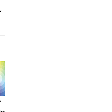
v
o
ich