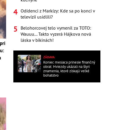
Odídenci z Markízy: Kde sa po konci v
televízii usídlili?
Belohorcovej telo vymenil za TOTO:
Wauuu... Takto vyzerá Hájkova nová
láska v bikinách!
pri
u:
a
ZÁBAVA
Koniec mesiaca prinesie finančný
obrat: Hviezdy ukázali na štyri
znamenia, ktoré získajú veľké
bohatstvo