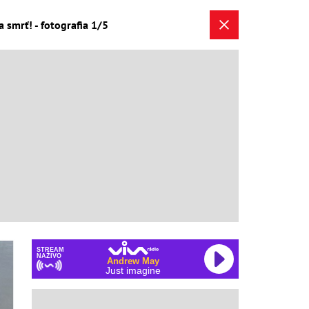
la smrť! - fotografia 1/5
STREAM
NAŽIVO
Andrew May
Just imagine