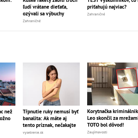
ľudí vrátane dieťaťa,
priťahujú najviac?
ozývali sa výbuchy
Zahraničné
Zahraničné
Korytnačka kriminálnik
ac než
Tŕpnutie ruky nemusí byť
Leo skončil za mrežami
možno
banalita: Ak máte aj
TOTO bol dôvod!
tento príznak, nečakajte
Zaujímavosti
vysetrenie.sk