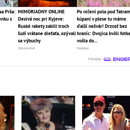
sa Prša:
MIMORIADNY ONLINE
Po ničení pola pod Tatram
enku s
Desivá noc pri Kyjeve:
kúpaní v plese tu máme
Ruské rakety zabili troch
ďalší nešvár! Drzosť bez
ľudí vrátane dieťaťa, ozývali
hraníc: Dvojica kvôli fotk
sa výbuchy
vošla do...
Zahraničné
Domáce