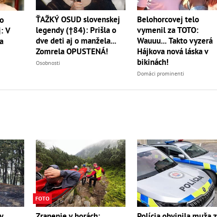
ŤAŽKÝ OSUD slovenskej
Belohorcovej telo
vo
legendy (†84): Prišla o
vymenil za TOTO:
: V
dve deti aj o manžela...
Wauuu... Takto vyzerá
a
Zomrela OPUSTENÁ!
Hájkova nová láska v
bikinách!
Osobnosti
Domáci prominenti
FOTO
y
Zranenie v horách:
Polícia obvinila muža 