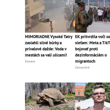
MIMORIADNE Vysoké Tatry
EK pritvrdila voči s
zasiahli silné búrky a
sieťam: Meta a Tik
prívalové dažde: Voda v
bojovať proti
mestách sa valí ulicami!
dezinformáciám o
migrantoch
Domáce
Zahraničné