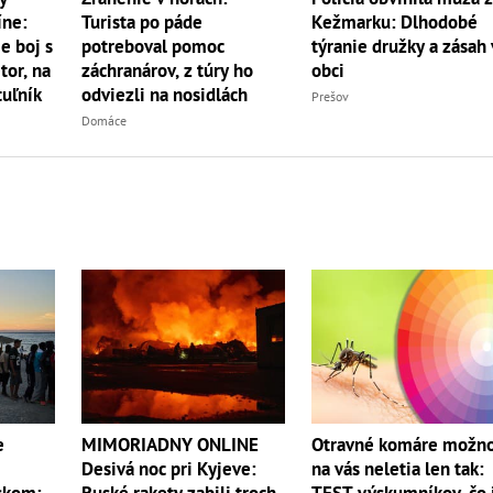
íne:
Turista po páde
Kežmarku: Dlhodobé
e boj s
potreboval pomoc
týranie družky a zásah 
r, na
záchranárov, z túry ho
obci
uľník
odviezli na nosidlách
Prešov
Domáce
e
MIMORIADNY ONLINE
Otravné komáre možn
Desivá noc pri Kyjeve:
na vás neletia len tak:
nskom:
Ruské rakety zabili troch
TEST výskumníkov, čo 