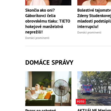
Skončia ako oni?
Bolestivé tajomst
Gáboríkovci čelia
Zdeny Studenkovej
obrovskému tlaku: TIETO
mladosti podstúpil
hokejové manželstvá
interrupciu!
neprežili!
Domáci prominenti
Domáci prominenti
DOMÁCE SPRÁVY
FOTO
AKTUÁLNE Masívn
Pozor na sobotné