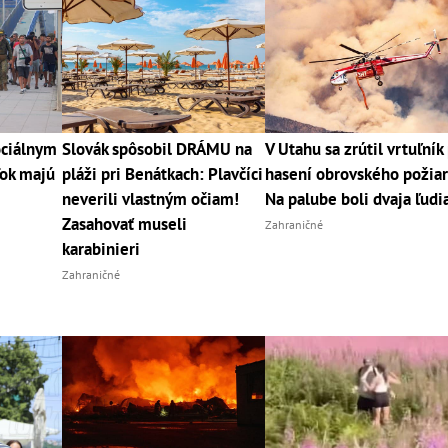
ociálnym
Slovák spôsobil DRÁMU na
V Utahu sa zrútil vrtuľník 
Tok majú
pláži pri Benátkach: Plavčíci
hasení obrovského požiar
neverili vlastným očiam!
Na palube boli dvaja ľudi
Zasahovať museli
Zahraničné
karabinieri
Zahraničné