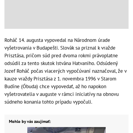
Roháč 14. augusta vypovedal na Národnom úrade
vyšetrovania v Budapešti. Slovák sa priznal k vražde
Prisztása, pričom súd pred dvoma rokmi právoplatne
odsúdil za tento skutok Istvána Hatvaniho. Odsúdený
Jozef Roháč počas viacerých vypočúvaní naznačoval, že v
kauze vraždy Prisztása z 1. novembra 1996 v Starom
Budíne (Óbuda) chce vypovedať, až ho napokon
vyšetrovatelia v auguste v rámci iniciatívy na obnovu
súdneho konania tohto prípadu vypočuli.
Mohlo by vás zaujímať: