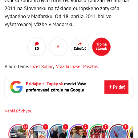
zväčša zahraničných turistov. Roháča zadržali vo februári
2011 na Slovensku na základe európskeho zatykača
vydaného v Maďarsku. Od 18. apríla 2011 bol vo
vyšetrovacej väzbe v Maďarsku.
Tip na
80
Zdieľať
článok
Viac o téme:
Jozef Roháč
,
Vražda József Prisztás
Pridajte si Topky.sk
medzi Vaše
Pridať
preferované zdroje na Google
Nahlásiť chybu
16
4
4
2
7
5