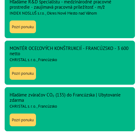
Hľadáme R&D špecialistu - medzinárodné pracovné
prostredie - zaujímavá pracovná príležitosť - m/ž
INDEX NOSLUŠ s.r.o., Okres Nové Mesto nad Váhom
Pozri ponuku
MONTÉR OCEĽOVÝCH KONŠTRUKCIÍ - FRANCÚZSKO - 3 600
netto
CHRISTAL s. r. o., Francúzsko
Pozri ponuku
Hľadáme zváračov CO₂ (135) do Francúzska | Ubytovanie
zdarma
CHRISTAL s. r. o., Francúzsko
Pozri ponuku