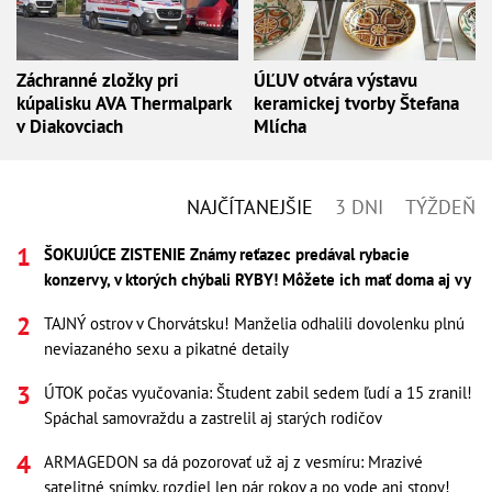
Záchranné zložky pri
ÚĽUV otvára výstavu
kúpalisku AVA Thermalpark
keramickej tvorby Štefana
v Diakovciach
Mlícha
NAJČÍTANEJŠIE
3 DNI
TÝŽDEŇ
ŠOKUJÚCE ZISTENIE Známy reťazec predával rybacie
konzervy, v ktorých chýbali RYBY! Môžete ich mať doma aj vy
TAJNÝ ostrov v Chorvátsku! Manželia odhalili dovolenku plnú
neviazaného sexu a pikatné detaily
ÚTOK počas vyučovania: Študent zabil sedem ľudí a 15 zranil!
Spáchal samovraždu a zastrelil aj starých rodičov
ARMAGEDON sa dá pozorovať už aj z vesmíru: Mrazivé
satelitné snímky, rozdiel len pár rokov a po vode ani stopy!