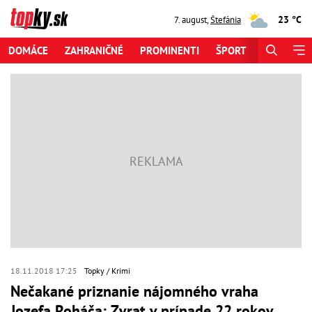
23 °C
7. august
,
Štefánia
DOMÁCE
ZAHRANIČNÉ
PROMINENTI
ŠPORT
ZAUJÍMAV
18.11.2018 17:25
Topky
Krimi
Nečakané priznanie nájomného vraha
Jozefa Roháča: Zvrat v prípade 22 rokov