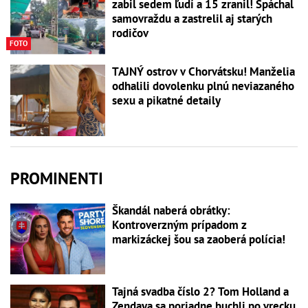
zabil sedem ľudí a 15 zranil! Spáchal
samovraždu a zastrelil aj starých
rodičov
FOTO
TAJNÝ ostrov v Chorvátsku! Manželia
odhalili dovolenku plnú neviazaného
sexu a pikatné detaily
PROMINENTI
Škandál naberá obrátky:
Kontroverzným prípadom z
markizáckej šou sa zaoberá polícia!
Tajná svadba číslo 2? Tom Holland a
Zendaya sa poriadne buchli po vrecku