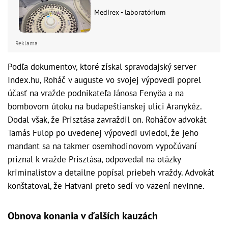
Medirex - laboratórium
Reklama
Podľa dokumentov, ktoré získal spravodajský server
Index.hu, Roháč v auguste vo svojej výpovedi poprel
účasť na vražde podnikateľa Jánosa Fenyöa a na
bombovom útoku na budapeštianskej ulici Aranykéz.
Dodal však, že Prisztása zavraždil on. Roháčov advokát
Tamás Fülöp po uvedenej výpovedi uviedol, že jeho
mandant sa na takmer osemhodinovom vypočúvaní
priznal k vražde Prisztása, odpovedal na otázky
kriminalistov a detailne popísal priebeh vraždy. Advokát
konštatoval, že Hatvani preto sedí vo väzení nevinne.
Obnova konania v ďalších kauzách