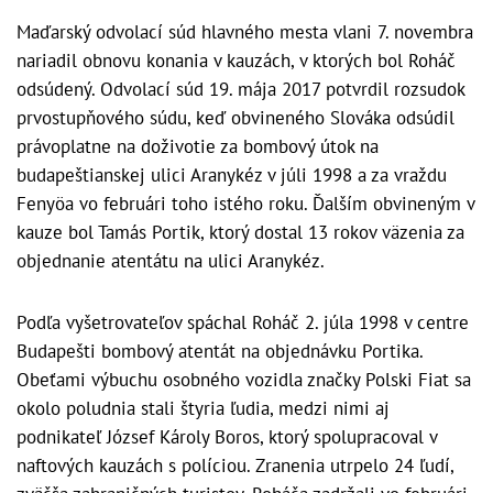
Maďarský odvolací súd hlavného mesta vlani 7. novembra
nariadil obnovu konania v kauzách, v ktorých bol Roháč
odsúdený. Odvolací súd 19. mája 2017 potvrdil rozsudok
prvostupňového súdu, keď obvineného Slováka odsúdil
právoplatne na doživotie za bombový útok na
budapeštianskej ulici Aranykéz v júli 1998 a za vraždu
Fenyöa vo februári toho istého roku. Ďalším obvineným v
kauze bol Tamás Portik, ktorý dostal 13 rokov väzenia za
objednanie atentátu na ulici Aranykéz.
Podľa vyšetrovateľov spáchal Roháč 2. júla 1998 v centre
Budapešti bombový atentát na objednávku Portika.
Obeťami výbuchu osobného vozidla značky Polski Fiat sa
okolo poludnia stali štyria ľudia, medzi nimi aj
podnikateľ József Károly Boros, ktorý spolupracoval v
naftových kauzách s políciou. Zranenia utrpelo 24 ľudí,