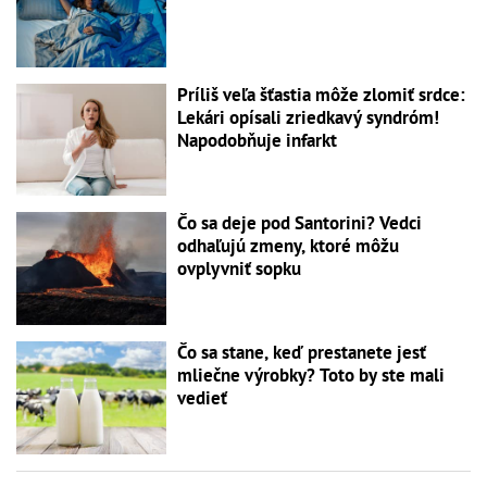
Príliš veľa šťastia môže zlomiť srdce:
Lekári opísali zriedkavý syndróm!
Napodobňuje infarkt
Čo sa deje pod Santorini? Vedci
odhaľujú zmeny, ktoré môžu
ovplyvniť sopku
Čo sa stane, keď prestanete jesť
mliečne výrobky? Toto by ste mali
vedieť