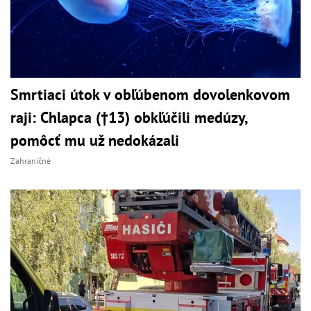
Smrtiaci útok v obľúbenom dovolenkovom
raji: Chlapca (†13) obkľúčili medúzy,
pomôcť mu už nedokázali
Zahraničné