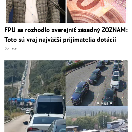
FPU sa rozhodlo zverejniť zásadný ZOZNAM:
Toto sú vraj najväčší prijímatelia dotácií
Domáce