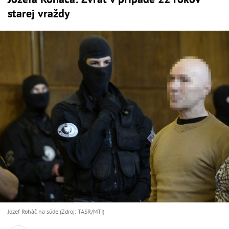
starej vraždy
Jozef Roháč na súde (Zdroj: TASR/MTI)