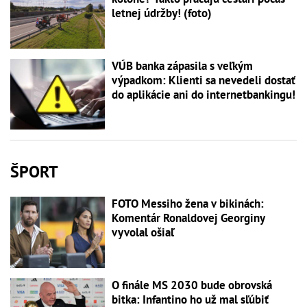
letnej údržby! (foto)
VÚB banka zápasila s veľkým
výpadkom: Klienti sa nevedeli dostať
do aplikácie ani do internetbankingu!
ŠPORT
FOTO Messiho žena v bikinách:
Komentár Ronaldovej Georginy
vyvolal ošiaľ
O finále MS 2030 bude obrovská
bitka: Infantino ho už mal sľúbiť