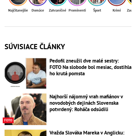
Najčítanejšie
Domáce
Zahraničné
Prominenti
Šport
Krimi
Zaují
SÚVISIACE ČLÁNKY
Pedofil zneužil dve malé sestry:
FOTO Na slobode bol mesiac, dostihla
ho krutá pomsta
Najhorší nájomný vrah mafiánov v
novodobých dejinách Slovenska
potvrdený: Roháča odsúdili
FOTO
Vražda Slováka Mareka v Anglicku: