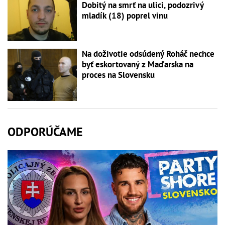
Dobitý na smrť na ulici, podozrivý
mladík (18) poprel vinu
Na doživotie odsúdený Roháč nechce
byť eskortovaný z Maďarska na
proces na Slovensku
ODPORÚČAME