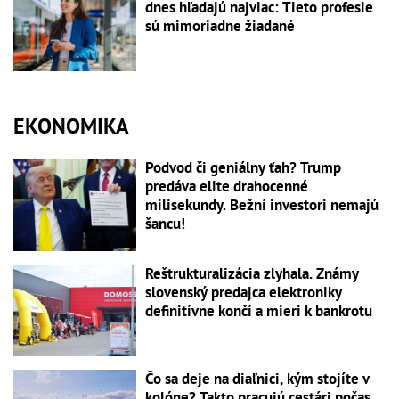
dnes hľadajú najviac: Tieto profesie
sú mimoriadne žiadané
EKONOMIKA
Podvod či geniálny ťah? Trump
predáva elite drahocenné
milisekundy. Bežní investori nemajú
šancu!
Reštrukturalizácia zlyhala. Známy
slovenský predajca elektroniky
definitívne končí a mieri k bankrotu
Čo sa deje na diaľnici, kým stojíte v
kolóne? Takto pracujú cestári počas