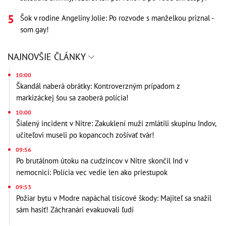
Šok v rodine Angeliny Jolie: Po rozvode s manželkou priznal -
som gay!
NAJNOVŠIE ČLÁNKY
10:00
Škandál naberá obrátky: Kontroverzným prípadom z
markizáckej šou sa zaoberá polícia!
10:00
Šialený incident v Nitre: Zakuklení muži zmlátili skupinu Indov,
učiteľovi museli po kopancoch zošívať tvár!
09:56
Po brutálnom útoku na cudzincov v Nitre skončil Ind v
nemocnici: Polícia vec vedie len ako priestupok
09:53
Požiar bytu v Modre napáchal tisícové škody: Majiteľ sa snažil
sám hasiť! Záchranári evakuovali ľudí