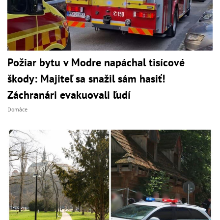
Požiar bytu v Modre napáchal tisícové
škody: Majiteľ sa snažil sám hasiť!
Záchranári evakuovali ľudí
Domáce