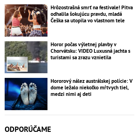
Hrôzostrašná smrť na festivale! Pitva
odhalila šokujúcu pravdu, mladá
Češka sa utopila vo vlastnom tele
Horor počas výletnej plavby v
Chorvátsku: VIDEO Luxusná jachta s
turistami sa zrazu vznietila
Hororový nález austrálskej polície: V
dome ležalo niekoľko mŕtvych tiel,
medzi nimi aj deti
ODPORÚČAME