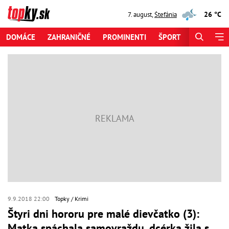
26 °C
7. august
,
Štefánia
DOMÁCE
ZAHRANIČNÉ
PROMINENTI
ŠPORT
ZAUJÍMAV
9.9.2018 22:00
Topky
Krimi
Štyri dni hororu pre malé dievčatko (3):
Matka spáchala samovraždu, dcérka žila s