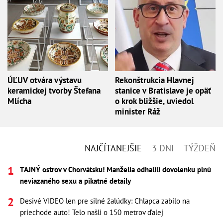
ÚĽUV otvára výstavu
Rekonštrukcia Hlavnej
keramickej tvorby Štefana
stanice v Bratislave je opäť
Mlícha
o krok bližšie, uviedol
minister Ráž
NAJČÍTANEJŠIE
3 DNI
TÝŽDEŇ
TAJNÝ ostrov v Chorvátsku! Manželia odhalili dovolenku plnú
neviazaného sexu a pikatné detaily
Desivé VIDEO len pre silné žalúdky: Chlapca zabilo na
priechode auto! Telo našli o 150 metrov ďalej