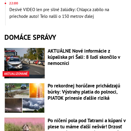
22:00
Desivé VIDEO len pre silné žalúdky: Chlapca zabilo na
priechode auto! Telo našli o 150 metrov ďalej
DOMÁCE SPRÁVY
AKTUÁLNE Nové informácie z
kúpaliska pri Šali: 8 ľudí skončilo v
nemocnici
AKTUALIZOVANÉ
Po rekordnej horúčave prichádzajú
búrky: Výstrahy platia do polnoci,
PIATOK prinesie ďalšie riziká
Po ničení pola pod Tatrami a kúpaní v
plese tu máme ďalší nešvár! Drzosť