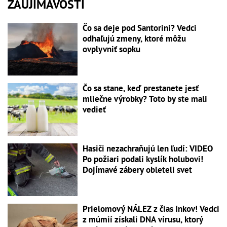
ZAUJÍMAVOSTI
Čo sa deje pod Santorini? Vedci
odhaľujú zmeny, ktoré môžu
ovplyvniť sopku
Čo sa stane, keď prestanete jesť
mliečne výrobky? Toto by ste mali
vedieť
Hasiči nezachraňujú len ľudí: VIDEO
Po požiari podali kyslík holubovi!
Dojímavé zábery obleteli svet
Prielomový NÁLEZ z čias Inkov! Vedci
z múmií získali DNA vírusu, ktorý