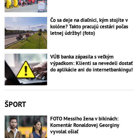
Čo sa deje na diaľnici, kým stojíte v
kolóne? Takto pracujú cestári počas
letnej údržby! (foto)
VÚB banka zápasila s veľkým
výpadkom: Klienti sa nevedeli dostať
do aplikácie ani do internetbankingu!
ŠPORT
FOTO Messiho žena v bikinách:
Komentár Ronaldovej Georginy
vyvolal ošiaľ