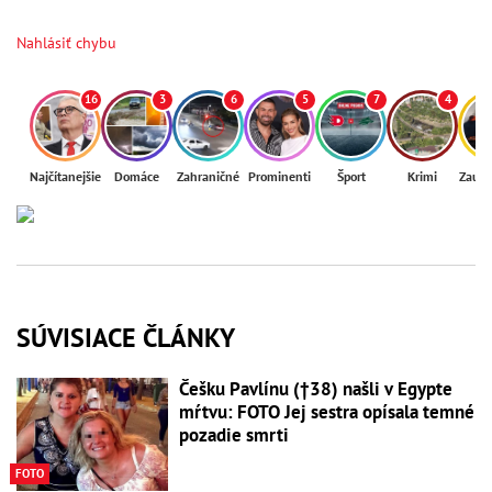
Nahlásiť chybu
16
3
6
5
7
4
Najčítanejšie
Domáce
Zahraničné
Prominenti
Šport
Krimi
Zaují
SÚVISIACE ČLÁNKY
Češku Pavlínu (†38) našli v Egypte
mŕtvu: FOTO Jej sestra opísala temné
pozadie smrti
FOTO