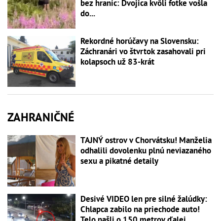
bez hraníc: Dvojica kvôli fotke vošla
do...
Rekordné horúčavy na Slovensku:
Záchranári vo štvrtok zasahovali pri
kolapsoch už 83-krát
ZAHRANIČNÉ
TAJNÝ ostrov v Chorvátsku! Manželia
odhalili dovolenku plnú neviazaného
sexu a pikatné detaily
Desivé VIDEO len pre silné žalúdky:
Chlapca zabilo na priechode auto!
Telo našli o 150 metrov ďalej