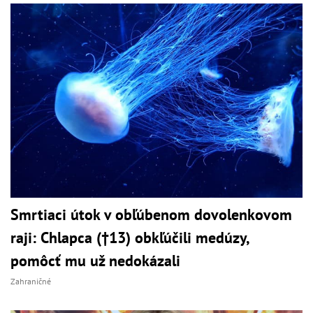
Smrtiaci útok v obľúbenom dovolenkovom
raji: Chlapca (†13) obkľúčili medúzy,
pomôcť mu už nedokázali
Zahraničné