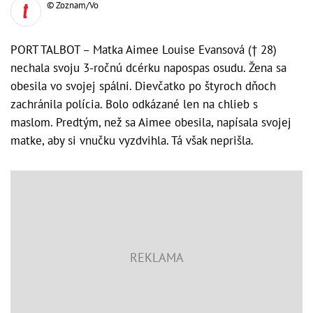
© Zoznam/Vo
PORT TALBOT – Matka Aimee Louise Evansová († 28)
nechala svoju 3-ročnú dcérku napospas osudu. Žena sa
obesila vo svojej spálni. Dievčatko po štyroch dňoch
zachránila polícia. Bolo odkázané len na chlieb s
maslom. Predtým, než sa Aimee obesila, napísala svojej
matke, aby si vnučku vyzdvihla. Tá však neprišla.