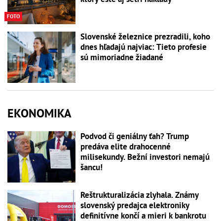
FOTO
Slovenské železnice prezradili, koho
dnes hľadajú najviac: Tieto profesie
sú mimoriadne žiadané
EKONOMIKA
Podvod či geniálny ťah? Trump
predáva elite drahocenné
milisekundy. Bežní investori nemajú
šancu!
Reštrukturalizácia zlyhala. Známy
slovenský predajca elektroniky
definitívne končí a mieri k bankrotu