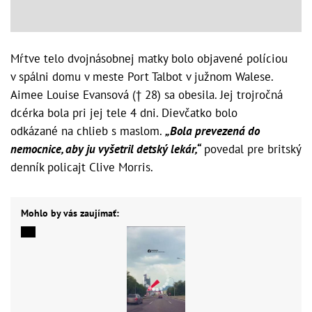
Mŕtve telo dvojnásobnej matky bolo objavené políciou
v spálni domu v meste Port Talbot v južnom Walese.
Aimee Louise Evansová († 28) sa obesila. Jej trojročná
dcérka bola pri jej tele 4 dni. Dievčatko bolo
odkázané na chlieb s maslom.
„Bola prevezená do
nemocnice, aby ju vyšetril detský lekár,“
povedal pre britský
denník policajt Clive Morris.
Mohlo by vás zaujímať: