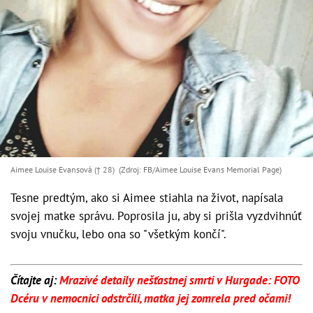
Aimee Louise Evansová († 28) (Zdroj: FB/Aimee Louise Evans Memorial Page)
Tesne predtým, ako si Aimee stiahla na život, napísala
svojej matke správu. Poprosila ju, aby si prišla vyzdvihnúť
svoju vnučku, lebo ona so "všetkým končí".
Čítajte aj:
Mrazivé detaily nešťastnej smrti v Hurgade: FOTO
Dcéru v nemocnici odstrčili, matka jej zomrela pred očami!