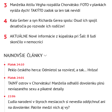
Manželka Attilu Végha rozpálila Chorvátsko: FOTO v plavkách
vyráža dych! TAKÝTO zadok sa len tak nevidí
Kaia Gerber a syn Richarda Gerea spolu: Osud ich spojil
desaťročia po rozvode ich rodičov!
AKTUÁLNE Nové informácie z kúpaliska pri Šali: 8 ľudí
skončilo v nemocnici
NAJNOVŠIE ČLÁNKY
Piatok 24:10
Peklo českého herca: Odmietol sa rozviesť, a tak... Hrôza!
Piatok 24:01
TAJNÝ ostrov v Chorvátsku! Manželia odhalili dovolenku plnú
neviazaného sexu a pikatné detaily
22:06
Ľudia narodení v štyroch mesiacoch si nevedia oddýchnuť ani
na dovolenke: Patríte medzi nich aj vy?