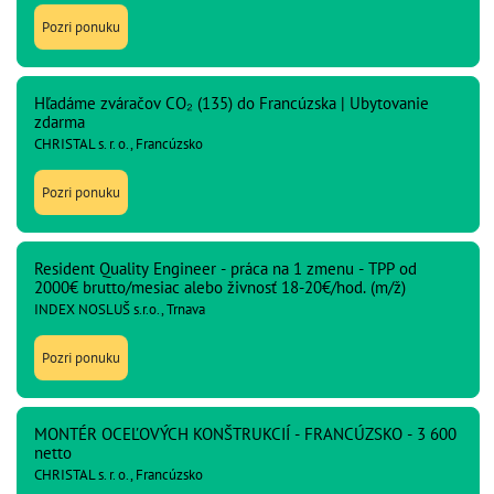
Pozri ponuku
Hľadáme zváračov CO₂ (135) do Francúzska | Ubytovanie
zdarma
CHRISTAL s. r. o., Francúzsko
Pozri ponuku
Resident Quality Engineer - práca na 1 zmenu - TPP od
2000€ brutto/mesiac alebo živnosť 18-20€/hod. (m/ž)
INDEX NOSLUŠ s.r.o., Trnava
Pozri ponuku
MONTÉR OCEĽOVÝCH KONŠTRUKCIÍ - FRANCÚZSKO - 3 600
netto
CHRISTAL s. r. o., Francúzsko