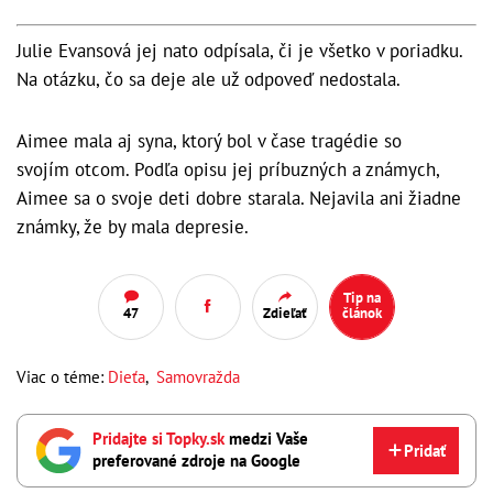
Julie Evansová jej nato odpísala, či je všetko v poriadku.
Na otázku, čo sa deje ale už odpoveď nedostala.
Aimee mala aj syna, ktorý bol v čase tragédie so
svojím otcom. Podľa opisu jej príbuzných a známych,
Aimee sa o svoje deti dobre starala. Nejavila ani žiadne
známky, že by mala depresie.
Tip na
47
Zdieľať
článok
Viac o téme:
Dieťa
,
Samovražda
Pridajte si Topky.sk
medzi Vaše
Pridať
preferované zdroje na Google