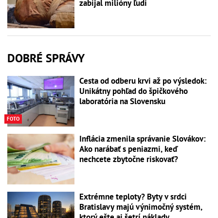
zabíjal milióny ľudí
DOBRÉ SPRÁVY
Cesta od odberu krvi až po výsledok:
Unikátny pohľad do špičkového
laboratória na Slovensku
FOTO
Inflácia zmenila správanie Slovákov:
Ako narábať s peniazmi, keď
nechcete zbytočne riskovať?
Extrémne teploty? Byty v srdci
Bratislavy majú výnimočný systém,
ktorý ešte aj šetrí náklady