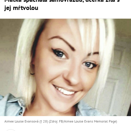
jej mŕtvolou
Aimee Louise Evansová († 28) (Zdroj: FB/Aimee Louise Evans Memorial Page)