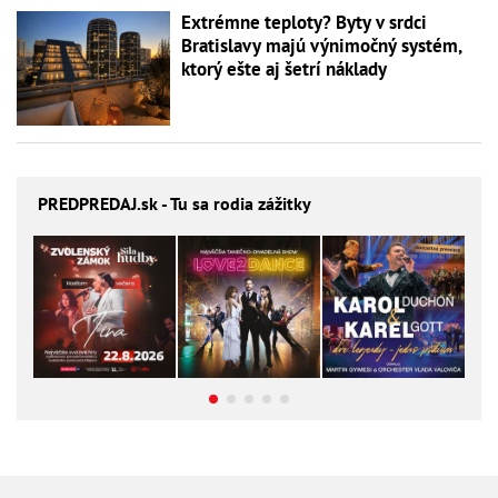
Extrémne teploty? Byty v srdci
Bratislavy majú výnimočný systém,
ktorý ešte aj šetrí náklady
PREDPREDAJ
.sk - Tu sa rodia zážitky