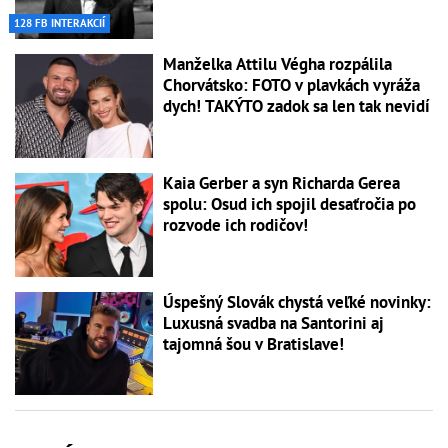
128 FB INTERAKCIÍ
Manželka Attilu Végha rozpálila
Chorvátsko: FOTO v plavkách vyráža
dych! TAKÝTO zadok sa len tak nevidí
Kaia Gerber a syn Richarda Gerea
spolu: Osud ich spojil desaťročia po
rozvode ich rodičov!
Úspešný Slovák chystá veľké novinky:
Luxusná svadba na Santorini aj
tajomná šou v Bratislave!