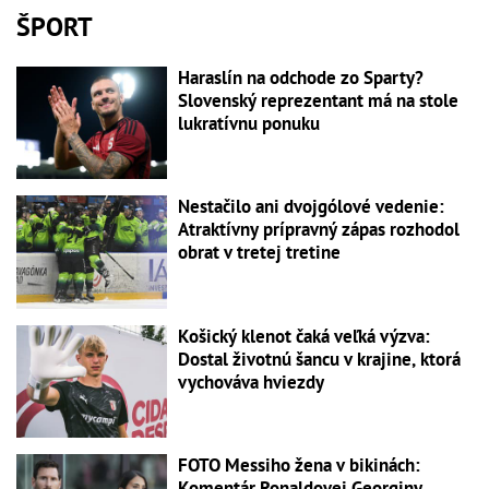
ŠPORT
Haraslín na odchode zo Sparty?
Slovenský reprezentant má na stole
lukratívnu ponuku
Nestačilo ani dvojgólové vedenie:
Atraktívny prípravný zápas rozhodol
obrat v tretej tretine
Košický klenot čaká veľká výzva:
Dostal životnú šancu v krajine, ktorá
vychováva hviezdy
FOTO Messiho žena v bikinách:
Komentár Ronaldovej Georginy