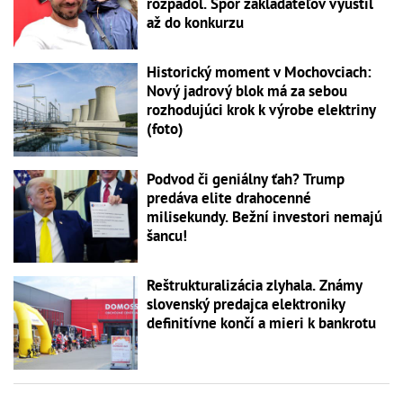
rozpadol. Spor zakladateľov vyústil
až do konkurzu
Historický moment v Mochovciach:
Nový jadrový blok má za sebou
rozhodujúci krok k výrobe elektriny
(foto)
Podvod či geniálny ťah? Trump
predáva elite drahocenné
milisekundy. Bežní investori nemajú
šancu!
Reštrukturalizácia zlyhala. Známy
slovenský predajca elektroniky
definitívne končí a mieri k bankrotu