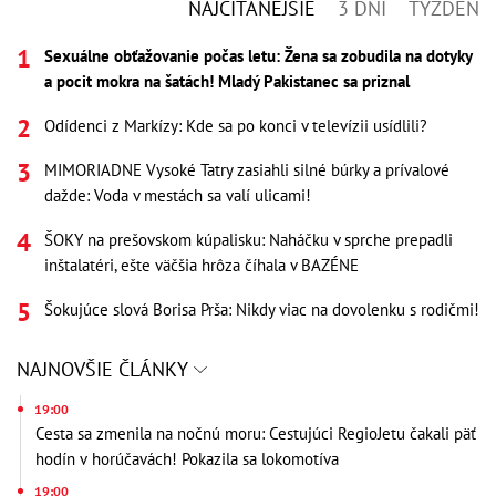
NAJČÍTANEJŠIE
3 DNI
TÝŽDEŇ
Sexuálne obťažovanie počas letu: Žena sa zobudila na dotyky
a pocit mokra na šatách! Mladý Pakistanec sa priznal
Odídenci z Markízy: Kde sa po konci v televízii usídlili?
MIMORIADNE Vysoké Tatry zasiahli silné búrky a prívalové
dažde: Voda v mestách sa valí ulicami!
ŠOKY na prešovskom kúpalisku: Naháčku v sprche prepadli
inštalatéri, ešte väčšia hrôza číhala v BAZÉNE
Šokujúce slová Borisa Prša: Nikdy viac na dovolenku s rodičmi!
NAJNOVŠIE ČLÁNKY
19:00
Cesta sa zmenila na nočnú moru: Cestujúci RegioJetu čakali päť
hodín v horúčavách! Pokazila sa lokomotíva
19:00