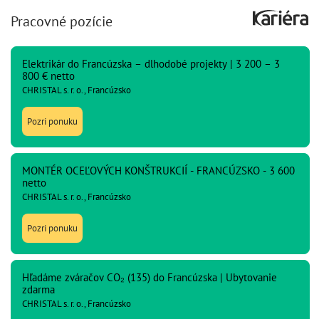
Pracovné pozície
Elektrikár do Francúzska – dlhodobé projekty | 3 200 – 3
800 € netto
CHRISTAL s. r. o., Francúzsko
Pozri ponuku
MONTÉR OCEĽOVÝCH KONŠTRUKCIÍ - FRANCÚZSKO - 3 600
netto
CHRISTAL s. r. o., Francúzsko
Pozri ponuku
Hľadáme zváračov CO₂ (135) do Francúzska | Ubytovanie
zdarma
CHRISTAL s. r. o., Francúzsko