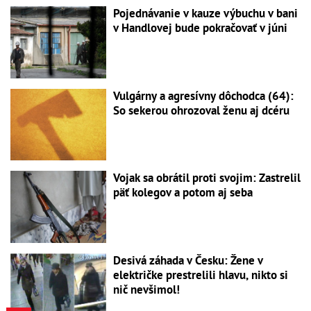
Pojednávanie v kauze výbuchu v bani
v Handlovej bude pokračovať v júni
Vulgárny a agresívny dôchodca (64):
So sekerou ohrozoval ženu aj dcéru
Vojak sa obrátil proti svojim: Zastrelil
päť kolegov a potom aj seba
Desivá záhada v Česku: Žene v
električke prestrelili hlavu, nikto si
nič nevšimol!