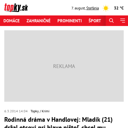
32 °C
7. august
,
Štefánia
DOMÁCE
ZAHRANIČNÉ
PROMINENTI
ŠPORT
ZAUJÍMAV
6.3.2014 14:04
Topky
Krimi
Rodinná dráma v Handlovej: Mladík (21)
držal otcovi pri hlave pištoľ, chcel mu