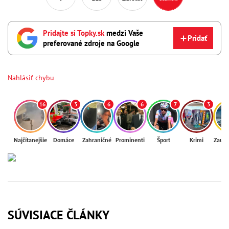
Pridajte si Topky.sk
medzi Vaše
Pridať
preferované zdroje na Google
Nahlásiť chybu
16
3
6
6
7
3
Najčítanejšie
Domáce
Zahraničné
Prominenti
Šport
Krimi
Zaují
SÚVISIACE ČLÁNKY