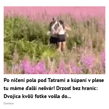
Po ničení pola pod Tatrami a kúpaní v plese
tu máme ďalší nešvár! Drzosť bez hraníc:
Dvojica kvôli fotke vošla do...
Domáce