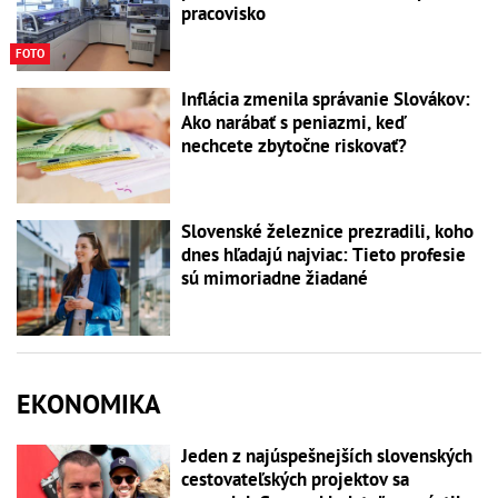
pracovisko
FOTO
Inflácia zmenila správanie Slovákov:
Ako narábať s peniazmi, keď
nechcete zbytočne riskovať?
Slovenské železnice prezradili, koho
dnes hľadajú najviac: Tieto profesie
sú mimoriadne žiadané
EKONOMIKA
Jeden z najúspešnejších slovenských
cestovateľských projektov sa