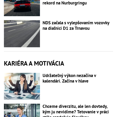
rekord na Nurburgringu
NDS začala s vylepšovaním vozovky
na diaľnici D1 za Trnavou
KARIÉRA A MOTIVÁCIA
Udržateľný výkon nezačína v
kalendári. Začína v hlave
Chceme diverzitu, ale len dovtedy,
kým ju nevidíme? Tetovanie v práci