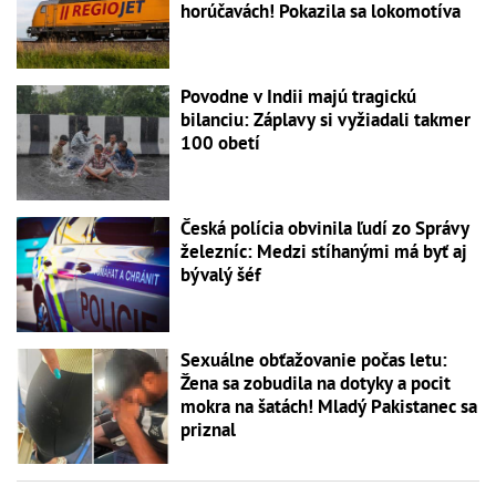
horúčavách! Pokazila sa lokomotíva
Povodne v Indii majú tragickú
bilanciu: Záplavy si vyžiadali takmer
100 obetí
Česká polícia obvinila ľudí zo Správy
železníc: Medzi stíhanými má byť aj
bývalý šéf
Sexuálne obťažovanie počas letu:
Žena sa zobudila na dotyky a pocit
mokra na šatách! Mladý Pakistanec sa
priznal