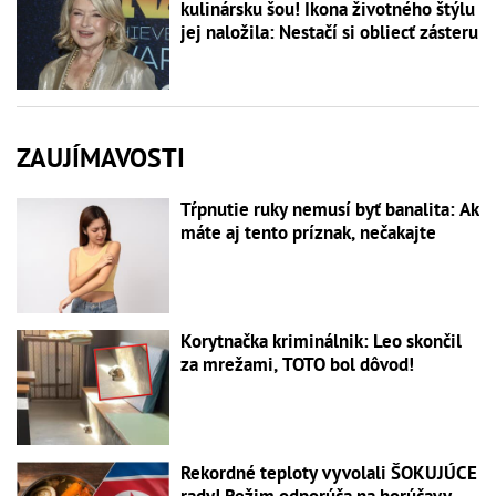
kulinársku šou! Ikona životného štýlu
jej naložila: Nestačí si obliecť zásteru
ZAUJÍMAVOSTI
Tŕpnutie ruky nemusí byť banalita: Ak
máte aj tento príznak, nečakajte
Korytnačka kriminálnik: Leo skončil
za mrežami, TOTO bol dôvod!
Rekordné teploty vyvolali ŠOKUJÚCE
rady! Režim odporúča na horúčavy