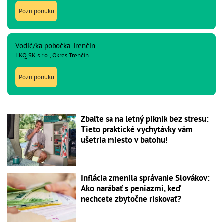
Pozri ponuku
Vodič/ka pobočka Trenčín
LKQ SK s.r.o., Okres Trenčín
Pozri ponuku
Zbaľte sa na letný piknik bez stresu:
Tieto praktické vychytávky vám
ušetria miesto v batohu!
Inflácia zmenila správanie Slovákov:
Ako narábať s peniazmi, keď
nechcete zbytočne riskovať?