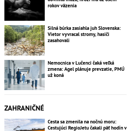
rokov väzenia
Silná búrka zasiahla juh Slovenska:
Vietor vyvracal stromy, hasiči
zasahovali
Nemocnica v Lučenci čaká veľká
zmena: Agel plánuje prevzatie, PMÚ
už koná
ZAHRANIČNÉ
Cesta sa zmenila na nočnú moru:
Cestujúci RegioJetu čakali päť hodín v