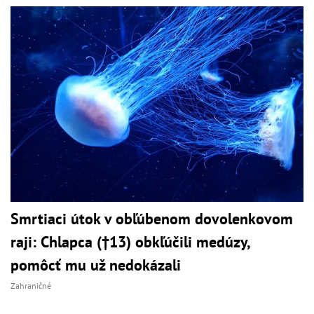
Smrtiaci útok v obľúbenom dovolenkovom
raji: Chlapca (†13) obkľúčili medúzy,
pomôcť mu už nedokázali
Zahraničné