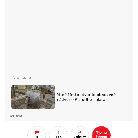
Staré Mesto otvorilo obnovené
nádvorie Pistoriho paláca
Reklama
Tip na
9
115
Zdieľať
článok