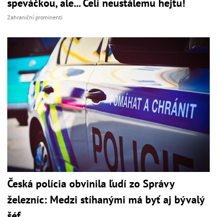
speváčkou, ale... Čelí neustálemu hejtu!
Zahraniční prominenti
Česká polícia obvinila ľudí zo Správy
železníc: Medzi stíhanými má byť aj bývalý
šéf