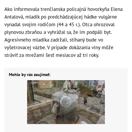
Ako informovala trenčianska policajná hovorkyňa Elena
Antalová, mladík po predchádzajúcej hádke vulgárne
vynadal svojim rodičom (44 a 45 r.). Otca ohrozoval
plynovou zbraňou a vyhrážal sa, že im podpáli byt.
Agresívneho mladíka zadržali, stíhaný bude vo
vyšetrovacej väzbe. V prípade dokázania viny môže
stráviť za mrežami šesť mesiacov až tri roky.
Mohlo by vás zaujímať: