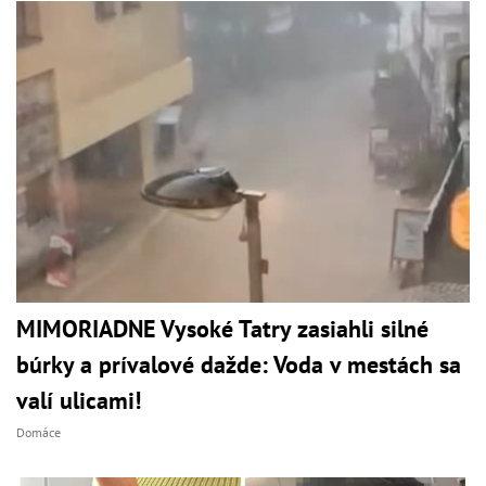
MIMORIADNE Vysoké Tatry zasiahli silné
búrky a prívalové dažde: Voda v mestách sa
valí ulicami!
Domáce