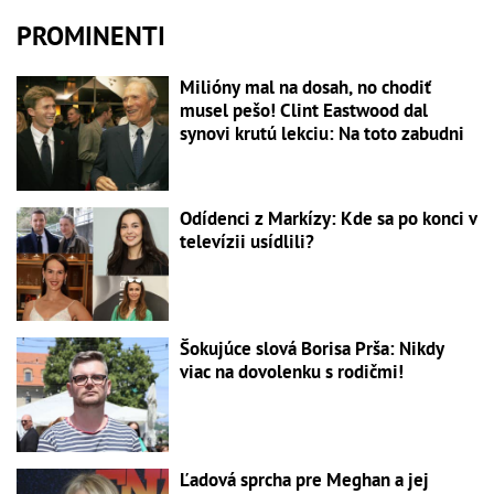
PROMINENTI
Milióny mal na dosah, no chodiť
musel pešo! Clint Eastwood dal
synovi krutú lekciu: Na toto zabudni
Odídenci z Markízy: Kde sa po konci v
televízii usídlili?
Šokujúce slová Borisa Prša: Nikdy
viac na dovolenku s rodičmi!
Ľadová sprcha pre Meghan a jej