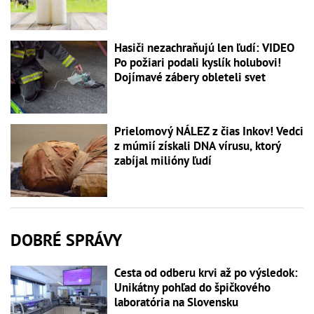
Hasiči nezachraňujú len ľudí: VIDEO
Po požiari podali kyslík holubovi!
Dojímavé zábery obleteli svet
Prielomový NÁLEZ z čias Inkov! Vedci
z múmií získali DNA vírusu, ktorý
zabíjal milióny ľudí
DOBRÉ SPRÁVY
Cesta od odberu krvi až po výsledok:
Unikátny pohľad do špičkového
laboratória na Slovensku