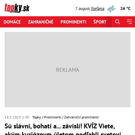
24 °C
7. august
,
Štefánia
DOMÁCE
ZAHRANIČNÉ
PROMINENTI
ŠPORT
ZAUJÍMAV
18.5.2025 1:30
Topky
Prominenti
Zahraniční prominenti
Sú slávni, bohatí a... závislí! KVÍZ Viete,
akým kurióznym úletom podľahli svetoví