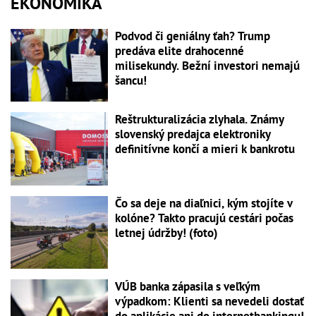
EKONOMIKA
Podvod či geniálny ťah? Trump
predáva elite drahocenné
milisekundy. Bežní investori nemajú
šancu!
Reštrukturalizácia zlyhala. Známy
slovenský predajca elektroniky
definitívne končí a mieri k bankrotu
Čo sa deje na diaľnici, kým stojíte v
kolóne? Takto pracujú cestári počas
letnej údržby! (foto)
VÚB banka zápasila s veľkým
výpadkom: Klienti sa nevedeli dostať