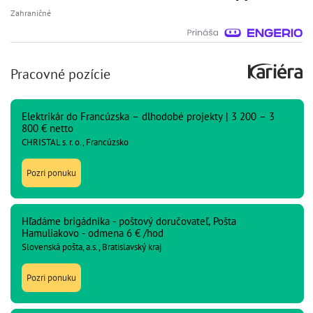
Zahraničné
Pracovné pozície
Elektrikár do Francúzska – dlhodobé projekty | 3 200 – 3
800 € netto
CHRISTAL s. r. o., Francúzsko
Pozri ponuku
Hľadáme brigádnika - poštový doručovateľ, Pošta
Hamuliakovo - odmena 6 € /hod
Slovenská pošta, a.s., Bratislavský kraj
Pozri ponuku