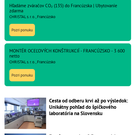
Hľadáme zváračov CO₂ (135) do Francúzska | Ubytovanie
zdarma
CHRISTAL s. r. o., Francúzsko
Pozri ponuku
MONTÉR OCEĽOVÝCH KONŠTRUKCIÍ - FRANCÚZSKO - 3 600
netto
CHRISTAL s. r. o., Francúzsko
Pozri ponuku
Cesta od odberu krvi až po výsledok:
Unikátny pohľad do špičkového
laboratória na Slovensku