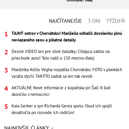
NAJČÍTANEJŠIE
3 DNI
TÝŽDEŇ
TAJNÝ ostrov v Chorvátsku! Manželia odhalili dovolenku plnú
neviazaného sexu a pikatné detaily
Desivé VIDEO len pre silné žalúdky: Chlapca zabilo na
priechode auto! Telo našli o 150 metrov ďalej
Manželka Attilu Végha rozpálila Chorvátsko: FOTO v plavkách
vyráža dych! TAKÝTO zadok sa len tak nevidí
AKTUÁLNE Nové informácie z kúpaliska pri Šali: 8 ľudí
skončilo v nemocnici
Kaia Gerber a syn Richarda Gerea spolu: Osud ich spojil
desaťročia po rozvode ich rodičov!
NAJNOVŠIE ČLÁNKY