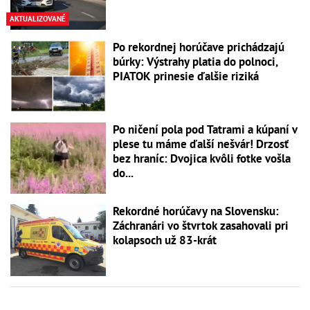
AKTUALIZOVANÉ
Po rekordnej horúčave prichádzajú
búrky: Výstrahy platia do polnoci,
PIATOK prinesie ďalšie riziká
Po ničení pola pod Tatrami a kúpaní v
plese tu máme ďalší nešvár! Drzosť
bez hraníc: Dvojica kvôli fotke vošla
do...
Rekordné horúčavy na Slovensku:
Záchranári vo štvrtok zasahovali pri
kolapsoch už 83-krát