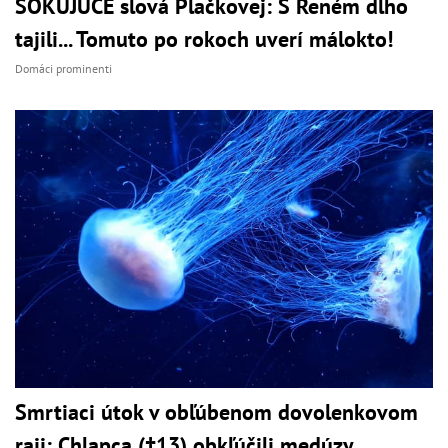
ŠOKUJÚCE slová Plačkovej: S Reném dlho
tajili... Tomuto po rokoch uverí málokto!
Domáci prominenti
Smrtiaci útok v obľúbenom dovolenkovom
raji: Chlapca (†13) obkľúčili medúzy,