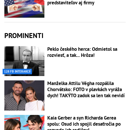
predstaviteľov aj firmy
PROMINENTI
Peklo českého herca: Odmietol sa
rozviesť, a tak... Hrôza!
128 FB INTERAKCIÍ
Manželka Attilu Végha rozpálila
Chorvátsko: FOTO v plavkách vyráža
dych! TAKÝTO zadok sa len tak nevidí
Kaia Gerber a syn Richarda Gerea
spolu: Osud ich spojil desaťročia po
rozvode ich rodičov!