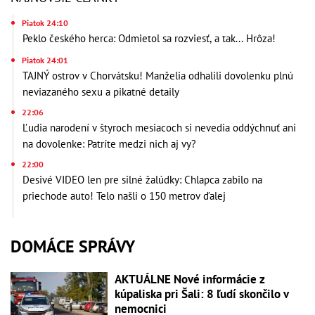
Piatok 24:10
Peklo českého herca: Odmietol sa rozviesť, a tak... Hrôza!
Piatok 24:01
TAJNÝ ostrov v Chorvátsku! Manželia odhalili dovolenku plnú
neviazaného sexu a pikatné detaily
22:06
Ľudia narodení v štyroch mesiacoch si nevedia oddýchnuť ani
na dovolenke: Patríte medzi nich aj vy?
22:00
Desivé VIDEO len pre silné žalúdky: Chlapca zabilo na
priechode auto! Telo našli o 150 metrov ďalej
DOMÁCE SPRÁVY
AKTUÁLNE Nové informácie z
kúpaliska pri Šali: 8 ľudí skončilo v
nemocnici