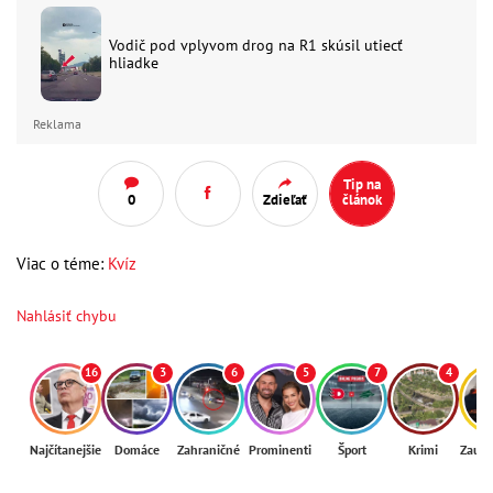
Vodič pod vplyvom drog na R1 skúsil utiecť
hliadke
Reklama
Tip na
0
Zdieľať
článok
Viac o téme:
Kvíz
Nahlásiť chybu
16
3
6
5
7
4
Najčítanejšie
Domáce
Zahraničné
Prominenti
Šport
Krimi
Zaují