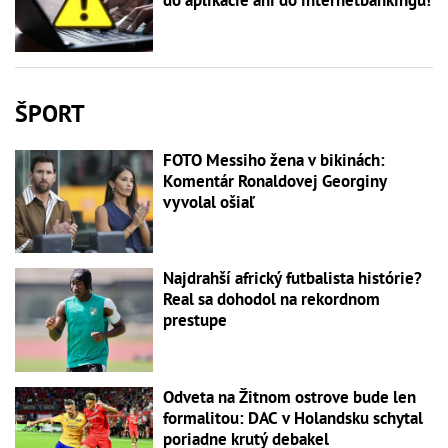
do aplikácie ani do internetbankingu!
ŠPORT
FOTO Messiho žena v bikinách:
Komentár Ronaldovej Georginy
vyvolal ošiaľ
Najdrahší africký futbalista histórie?
Real sa dohodol na rekordnom
prestupe
Odveta na Žitnom ostrove bude len
formalitou: DAC v Holandsku schytal
poriadne krutý debakel