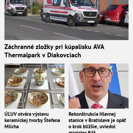
Záchranné zložky pri kúpalisku AVA
Thermalpark v Diakovciach
ÚĽUV otvára výstavu
Rekonštrukcia Hlavnej
keramickej tvorby Štefana
stanice v Bratislave je opäť
Mlícha
o krok bližšie, uviedol
minister Ráž