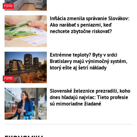
FOTO
Inflácia zmenila správanie Slovákov:
Ako narábať s peniazmi, keď
nechcete zbytočne riskovať?
Extrémne teploty? Byty v srdci
Bratislavy majú výnimočný systém,
ktorý ešte aj šetrí náklady
FOTO
Slovenské železnice prezradili, koho
dnes hľadajú najviac: Tieto profesie
sú mimoriadne žiadané