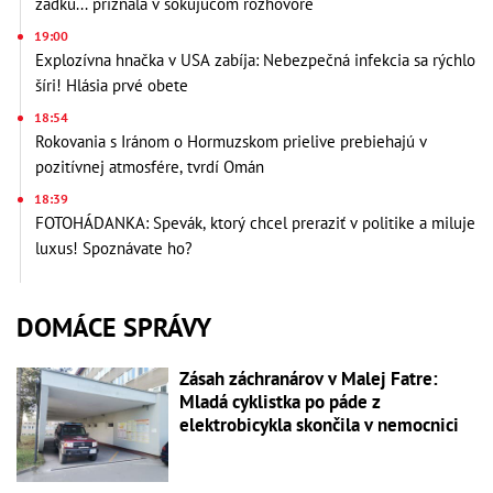
zadku... priznala v šokujúcom rozhovore
19:00
Explozívna hnačka v USA zabíja: Nebezpečná infekcia sa rýchlo
šíri! Hlásia prvé obete
18:54
Rokovania s Iránom o Hormuzskom prielive prebiehajú v
pozitívnej atmosfére, tvrdí Omán
18:39
FOTOHÁDANKA: Spevák, ktorý chcel preraziť v politike a miluje
luxus! Spoznávate ho?
DOMÁCE SPRÁVY
Zásah záchranárov v Malej Fatre:
Mladá cyklistka po páde z
elektrobicykla skončila v nemocnici