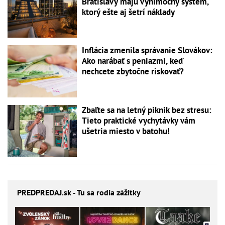
Bratislavy majú výnimočný systém,
ktorý ešte aj šetrí náklady
Inflácia zmenila správanie Slovákov:
Ako narábať s peniazmi, keď
nechcete zbytočne riskovať?
Zbaľte sa na letný piknik bez stresu:
Tieto praktické vychytávky vám
ušetria miesto v batohu!
PREDPREDAJ
.sk - Tu sa rodia zážitky