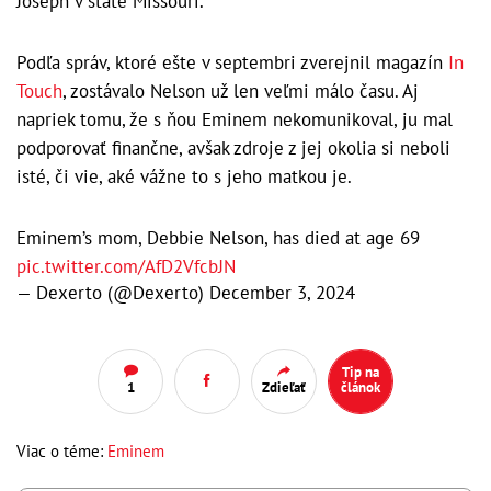
Joseph v štáte Missouri.
Podľa správ, ktoré ešte v septembri zverejnil magazín
In
Touch
, zostávalo Nelson už len veľmi málo času. Aj
napriek tomu, že s ňou Eminem nekomunikoval, ju mal
podporovať finančne, avšak zdroje z jej okolia si neboli
isté, či vie, aké vážne to s jeho matkou je.
Eminem’s mom, Debbie Nelson, has died at age 69
pic.twitter.com/AfD2VfcbJN
— Dexerto (@Dexerto)
December 3, 2024
Tip na
1
Zdieľať
článok
Viac o téme:
Eminem