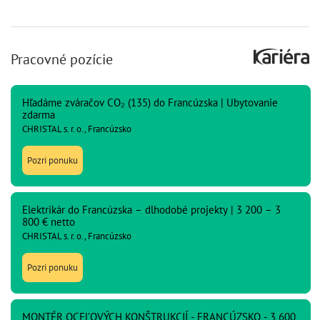
Pracovné pozície
Hľadáme zváračov CO₂ (135) do Francúzska | Ubytovanie
zdarma
CHRISTAL s. r. o., Francúzsko
Pozri ponuku
Elektrikár do Francúzska – dlhodobé projekty | 3 200 – 3
800 € netto
CHRISTAL s. r. o., Francúzsko
Pozri ponuku
MONTÉR OCEĽOVÝCH KONŠTRUKCIÍ - FRANCÚZSKO - 3 600