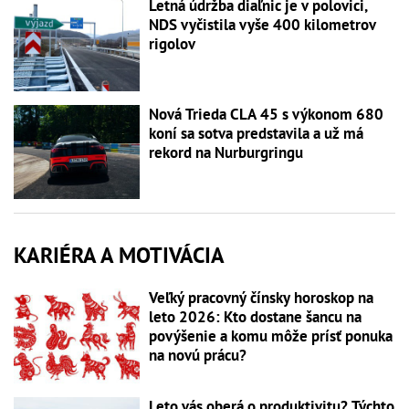
Letná údržba diaľnic je v polovici,
NDS vyčistila vyše 400 kilometrov
rigolov
Nová Trieda CLA 45 s výkonom 680
koní sa sotva predstavila a už má
rekord na Nurburgringu
KARIÉRA A MOTIVÁCIA
Veľký pracovný čínsky horoskop na
leto 2026: Kto dostane šancu na
povýšenie a komu môže prísť ponuka
na novú prácu?
Leto vás oberá o produktivitu? Týchto