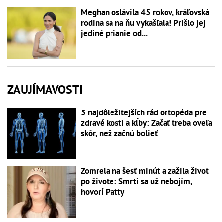
Meghan oslávila 45 rokov, kráľovská
rodina sa na ňu vykašľala! Prišlo jej
jediné prianie od...
ZAUJÍMAVOSTI
5 najdôležitejších rád ortopéda pre
zdravé kosti a kĺby: Začať treba oveľa
skôr, než začnú bolieť
Zomrela na šesť minút a zažila život
po živote: Smrti sa už nebojím,
hovorí Patty