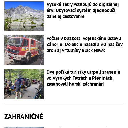
Vysoké Tatry vstupujú do digitálnej
éry: Ubytovací systém zjednoduší
dane aj cestovanie
Požiar v blízkosti vojenského ústavu
Záhorie: Do akcie nasadili 90 hasičov,
dron aj vrtuľníky Black Hawk
Dve poľské turistky utrpeli zranenia
vo Vysokých Tatrách a Pieninách,
zasahovali horskí záchranári
ZAHRANIČNÉ