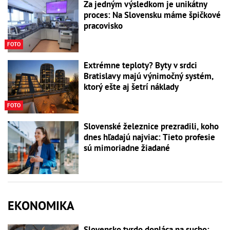
Za jedným výsledkom je unikátny
proces: Na Slovensku máme špičkové
pracovisko
FOTO
Extrémne teploty? Byty v srdci
Bratislavy majú výnimočný systém,
ktorý ešte aj šetrí náklady
FOTO
Slovenské železnice prezradili, koho
dnes hľadajú najviac: Tieto profesie
sú mimoriadne žiadané
EKONOMIKA
Slovensko tvrdo dopláca na sucho: