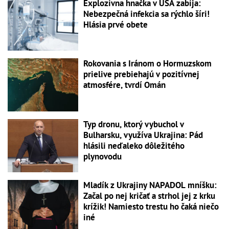
Explozívna hnačka v USA zabíja:
Nebezpečná infekcia sa rýchlo šíri!
Hlásia prvé obete
Rokovania s Iránom o Hormuzskom
prielive prebiehajú v pozitívnej
atmosfére, tvrdí Omán
Typ dronu, ktorý vybuchol v
Bulharsku, využíva Ukrajina: Pád
hlásili neďaleko dôležitého
plynovodu
Mladík z Ukrajiny NAPADOL mníšku:
Začal po nej kričať a strhol jej z krku
krížik! Namiesto trestu ho čaká niečo
iné