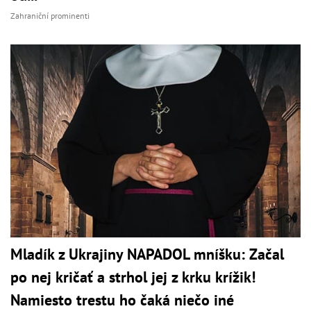
Zahraniční prominenti
Mladík z Ukrajiny NAPADOL mníšku: Začal
po nej kričať a strhol jej z krku krížik!
Namiesto trestu ho čaká niečo iné