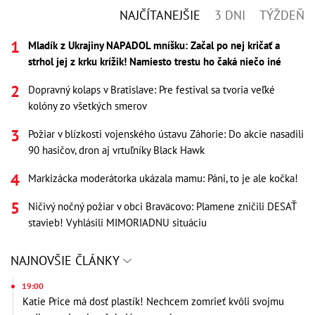
NAJČÍTANEJŠIE
3 DNI
TÝŽDEŇ
Mladík z Ukrajiny NAPADOL mníšku: Začal po nej kričať a
strhol jej z krku krížik! Namiesto trestu ho čaká niečo iné
Dopravný kolaps v Bratislave: Pre festival sa tvoria veľké
kolóny zo všetkých smerov
Požiar v blízkosti vojenského ústavu Záhorie: Do akcie nasadili
90 hasičov, dron aj vrtuľníky Black Hawk
Markizácka moderátorka ukázala mamu: Páni, to je ale kočka!
Ničivý nočný požiar v obci Braväcovo: Plamene zničili DESAŤ
stavieb! Vyhlásili MIMORIADNU situáciu
NAJNOVŠIE ČLÁNKY
19:00
Katie Price má dosť plastík! Nechcem zomrieť kvôli svojmu