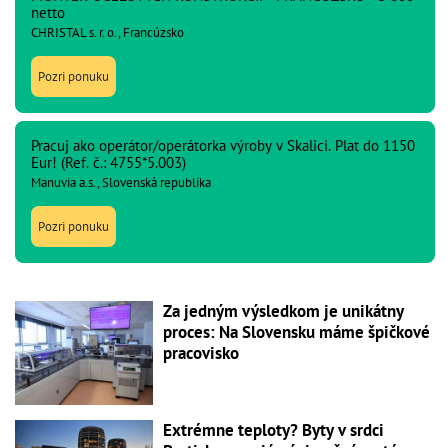
netto
CHRISTAL s. r. o., Francúzsko
Pozri ponuku
Pracuj ako operátor/operátorka výroby v Skalici. Plat do 1150
Eur! (Ref. č.: 4755*5.003)
Manuvia a.s., Slovenská republika
Pozri ponuku
Za jedným výsledkom je unikátny
proces: Na Slovensku máme špičkové
pracovisko
Extrémne teploty? Byty v srdci