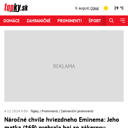
29 °C
8. august
,
Oskar
DOMÁCE
ZAHRANIČNÉ
PROMINENTI
ŠPORT
ZAUJÍMAV
4.12.2024 9:00
Topky
Prominenti
Zahraniční prominenti
Náročné chvíle hviezdneho Eminema: Jeho
matka (†69) prehrala boj so zákernou