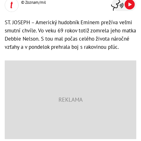
© Zoznam/mil
ST. JOSEPH – Americký hudobník Eminem prežíva veľmi
smutní chvíle. Vo veku 69 rokov totiž zomrela jeho matka
Debbie Nelson. S tou mal počas celého života náročné
vzťahy a v pondelok prehrala boj s rakovinou pľúc.