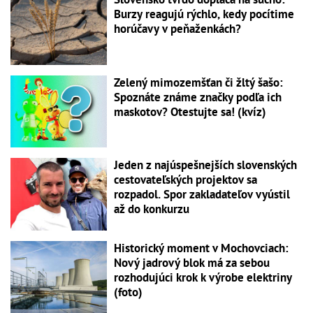
Burzy reagujú rýchlo, kedy pocítime
horúčavy v peňaženkách?
Zelený mimozemšťan či žltý šašo:
Spoznáte známe značky podľa ich
maskotov? Otestujte sa! (kvíz)
Jeden z najúspešnejších slovenských
cestovateľských projektov sa
rozpadol. Spor zakladateľov vyústil
až do konkurzu
Historický moment v Mochovciach:
Nový jadrový blok má za sebou
rozhodujúci krok k výrobe elektriny
(foto)