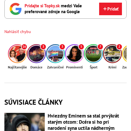
Pridajte si Topky.sk
medzi Vaše
Pridať
preferované zdroje na Google
Nahlásiť chybu
16
3
3
5
7
2
Najčítanejšie
Domáce
Zahraničné
Prominenti
Šport
Krimi
Zaují
SÚVISIACE ČLÁNKY
Hviezdny Eminem sa stal prvýkrát
starým otcom: Dcéra si ho pri
narodení syna uctila nádherným