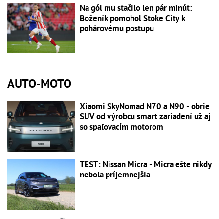
Na gól mu stačilo len pár minút:
Boženík pomohol Stoke City k
pohárovému postupu
AUTO-MOTO
Xiaomi SkyNomad N70 a N90 - obrie
SUV od výrobcu smart zariadení už aj
so spaľovacím motorom
TEST: Nissan Micra - Micra ešte nikdy
nebola príjemnejšia