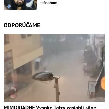
spôsobom!
ODPORÚČAME
MIMORIADNE Vysoké Tatry zasiahli silné