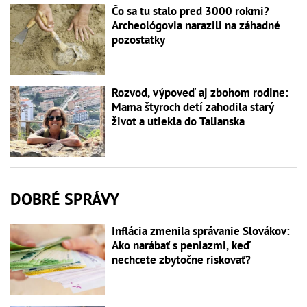
Čo sa tu stalo pred 3000 rokmi?
Archeológovia narazili na záhadné
pozostatky
Rozvod, výpoveď aj zbohom rodine:
Mama štyroch detí zahodila starý
život a utiekla do Talianska
DOBRÉ SPRÁVY
Inflácia zmenila správanie Slovákov:
Ako narábať s peniazmi, keď
nechcete zbytočne riskovať?