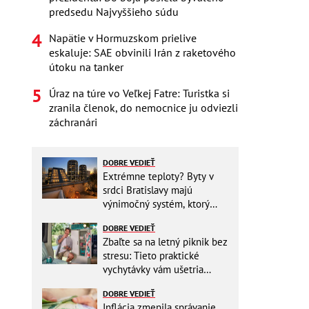
predsedu Najvyššieho súdu
Napätie v Hormuzskom prielive
eskaluje: SAE obvinili Irán z raketového
útoku na tanker
Úraz na túre vo Veľkej Fatre: Turistka si
zranila členok, do nemocnice ju odviezli
záchranári
DOBRE VEDIEŤ
Extrémne teploty? Byty v
srdci Bratislavy majú
výnimočný systém, ktorý
ešte aj šetrí náklady
DOBRE VEDIEŤ
Zbaľte sa na letný piknik bez
stresu: Tieto praktické
vychytávky vám ušetria
miesto v batohu!
DOBRE VEDIEŤ
Inflácia zmenila správanie