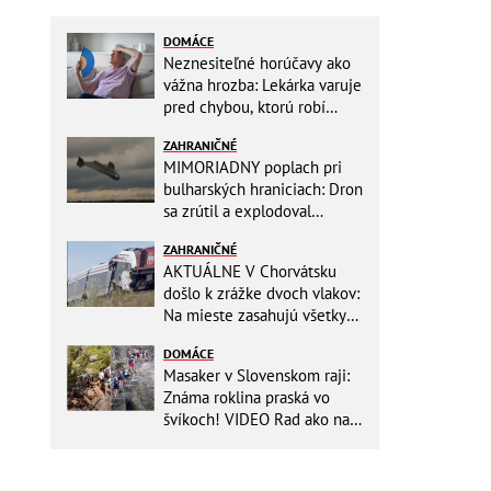
DOMÁCE
Neznesiteľné horúčavy ako
vážna hrozba: Lekárka varuje
pred chybou, ktorú robí
väčšina starších ľudí!
ZAHRANIČNÉ
MIMORIADNY poplach pri
bulharských hraniciach: Dron
sa zrútil a explodoval
neďaleko plynovodu!
ZAHRANIČNÉ
AKTUÁLNE V Chorvátsku
došlo k zrážke dvoch vlakov:
Na mieste zasahujú všetky
záchranné zložky
DOMÁCE
Masaker v Slovenskom raji:
Známa roklina praská vo
švíkoch! VIDEO Rad ako na
banány za socializmu