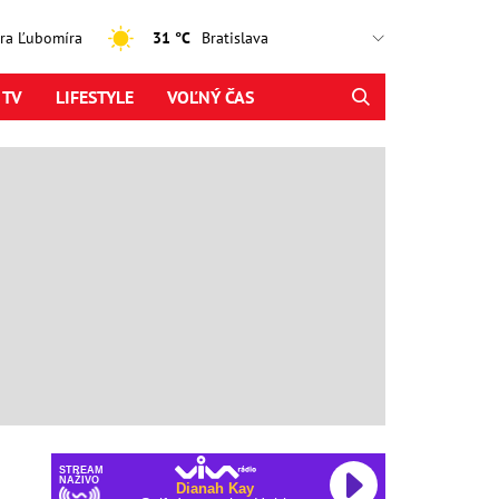
jtra Ľubomíra
31 °C
 TV
LIFESTYLE
VOĽNÝ ČAS
STREAM
NAŽIVO
Dianah Kay