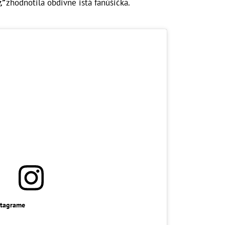
,”
zhodnotila obdivne istá fanúšička.
stagrame