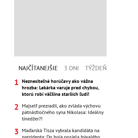
NAJČÍTANEJŠIE
3 DNI
TÝŽDEŇ
Neznesiteľné horúčavy ako vážna
hrozba: Lekárka varuje pred chybou,
ktorú robí väčšina starších ľudí!
Majself prezradil, ako zvláda výchovu
pätnásťročného syna Nikolasa: Ideálny
tínedžer?!
Maďarská Tisza vybrala kandidáta na
prezidenta: Do boja posiela bývalého