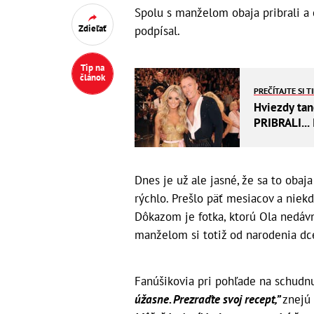
Spolu s manželom obaja pribrali a 
Zdieľať
podpísal.
Tip na
článok
PREČÍTAJTE SI T
Hviezdy tan
PRIBRALI...
Dnes je už ale jasné, že sa to obaj
rýchlo. Prešlo päť mesiacov a niekd
Dôkazom je fotka, ktorú Ola nedáv
manželom si totiž od narodenia dc
Fanúšikovia pri pohľade na schudnu
úžasne. Prezraďte svoj recept,”
znejú