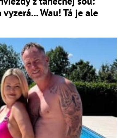
viezdy z tanečnej šou:
vyzerá... Wau! Tá je ale