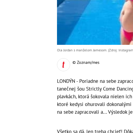
Ola Jordan s manželom Jamesom. (Zdroj: Instagram
© Zoznam/mes
LONDÝN - Poriadne na sebe zapraco
tanečnej šou Strictly Come Dancing 
plavkách, ktorá šokovala nielen ich
ktoré kedysi ohurovali dokonalými f
na sebe zapracovali a... Výsledok j
Všetko sa dá, len treba chcieť! Dôk