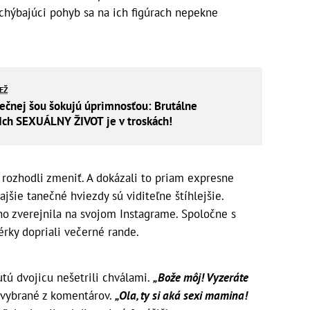
chýbajúci pohyb sa na ich figúrach nepekne
IEŽ
ečnej šou šokujú úprimnosťou: Brutálne
 Ich SEXUÁLNY ŽIVOT je v troskách!
a rozhodli zmeniť. A dokázali to priam expresne
ajšie tanečné hviezdy sú viditeľne štíhlejšie.
no zverejnila na svojom Instagrame. Spoločne s
érky dopriali večerné rande.
tú dvojicu nešetrili chválami.
„Bože môj! Vyzeráte
 vybrané z komentárov.
„Ola, ty si aká sexi mamina!