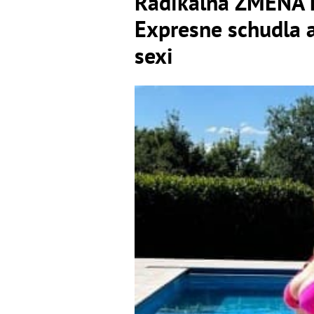
Radikálna ZMENA h
Expresne schudla a 
sexi