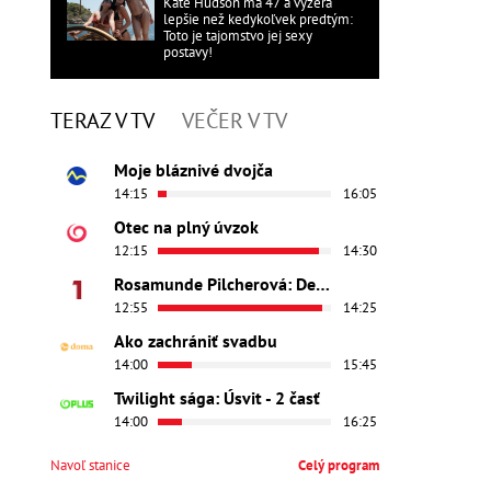
Kate Hudson má 47 a vyzerá
lepšie než kedykoľvek predtým:
Toto je tajomstvo jej sexy
postavy!
TERAZ V TV
VEČER V TV
Moje bláznivé dvojča
14:15
16:05
Otec na plný úvzok
12:15
14:30
Rosamunde Pilcherová: Dedičstvo lásky
12:55
14:25
Ako zachrániť svadbu
14:00
15:45
Twilight sága: Úsvit - 2 časť
14:00
16:25
Navoľ stanice
Celý program