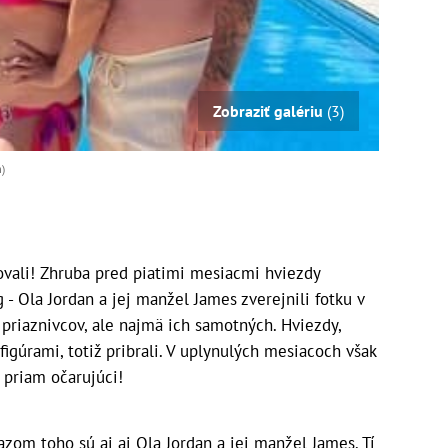
Zobraziť galériu
(3)
)
vali! Zhruba pred piatimi mesiacmi hviezdy
- Ola Jordan a jej manžel James zverejnili fotku v
 priaznivcov, ale najmä ich samotných. Hviezdy,
igúrami, totiž pribrali. V uplynulých mesiacoch však
e priam očarujúci!
azom toho sú aj aj Ola Jordan a jej manžel James. Tí