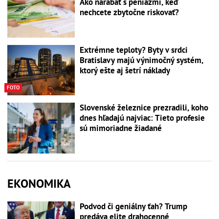
Ako narábať s peniazmi, keď
nechcete zbytočne riskovať?
Extrémne teploty? Byty v srdci
Bratislavy majú výnimočný systém,
ktorý ešte aj šetrí náklady
FOTO
Slovenské železnice prezradili, koho
dnes hľadajú najviac: Tieto profesie
sú mimoriadne žiadané
EKONOMIKA
Podvod či geniálny ťah? Trump
predáva elite drahocenné