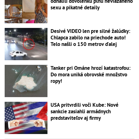
odhalili dovolenku plnú neviazaného
sexu a pikatné detaily
Desivé VIDEO len pre silné žalúdky:
Chlapca zabilo na priechode auto!
Telo našli o 150 metrov ďalej
Tanker pri Ománe hrozí katastrofou:
Do mora uniká obrovské množstvo
ropy!
USA pritvrdili voči Kube: Nové
sankcie zasiahli armádnych
predstaviteľov aj firmy