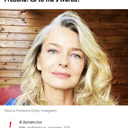
Paulina Porizkova (Zdroj: Instagram)
© Zoznam/zuz
Foto
: profimedia.sk, instagram, SITA