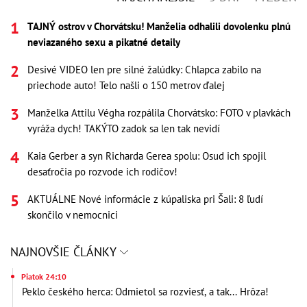
TAJNÝ ostrov v Chorvátsku! Manželia odhalili dovolenku plnú
neviazaného sexu a pikatné detaily
Desivé VIDEO len pre silné žalúdky: Chlapca zabilo na
priechode auto! Telo našli o 150 metrov ďalej
Manželka Attilu Végha rozpálila Chorvátsko: FOTO v plavkách
vyráža dych! TAKÝTO zadok sa len tak nevidí
Kaia Gerber a syn Richarda Gerea spolu: Osud ich spojil
desaťročia po rozvode ich rodičov!
AKTUÁLNE Nové informácie z kúpaliska pri Šali: 8 ľudí
skončilo v nemocnici
NAJNOVŠIE ČLÁNKY
Piatok 24:10
Peklo českého herca: Odmietol sa rozviesť, a tak... Hrôza!