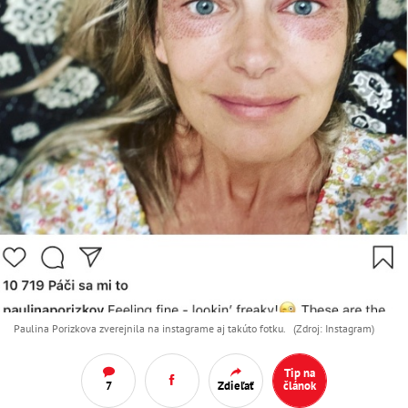
Paulina Porizkova zverejnila na instagrame aj takúto fotku. (Zdroj: Instagram)
Tip na
7
Zdieľať
článok