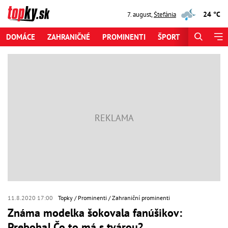
24 °C
7. august
,
Štefánia
DOMÁCE
ZAHRANIČNÉ
PROMINENTI
ŠPORT
ZAUJÍMAV
11.8.2020 17:00
Topky
Prominenti
Zahraniční prominenti
Známa modelka šokovala fanúšikov:
Preboha! Čo to má s tvárou?