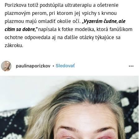
Porizkova totiž podstúpila ultraterapiu a ošetrenie
plazmovým perom, pri ktorom jej vpichy s krvnou
plazmou majú omladiť okolie očí.
„Vyzerám čudne, ale
cítim sa dobre,”
napísala k fotke modelka, ktorá fanúšikom
ochotne odpovedala aj na ďalšie otázky týkajúce sa
zákroku.