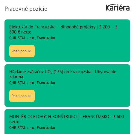
Pracovné pozície
Elektrikár do Francúzska – dlhodobé projekty | 3 200 – 3
800 € netto
CHRISTAL s. r. o., Francúzsko
Pozri ponuku
Hľadáme zváračov CO₂ (135) do Francúzska | Ubytovanie
zdarma
CHRISTAL s. r. o., Francúzsko
Pozri ponuku
MONTÉR OCEĽOVÝCH KONŠTRUKCIÍ - FRANCÚZSKO - 3 600
netto
CHRISTAL s. r. o., Francúzsko