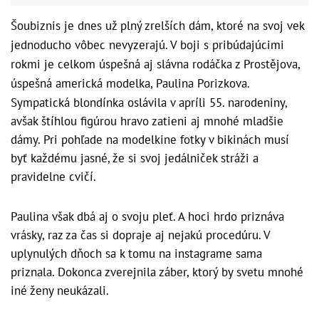
Šoubiznis je dnes už plný zrelších dám, ktoré na svoj vek
jednoducho vôbec nevyzerajú. V boji s pribúdajúcimi
rokmi je celkom úspešná aj slávna rodáčka z Prostějova,
úspešná americká modelka, Paulina Porizkova.
Sympatická blondínka oslávila v apríli 55. narodeniny,
avšak štíhlou figúrou hravo zatieni aj mnohé mladšie
dámy. Pri pohľade na modelkine fotky v bikinách musí
byť každému jasné, že si svoj jedálniček stráži a
pravidelne cvičí.
Paulina však dbá aj o svoju pleť. A hoci hrdo priznáva
vrásky, raz za čas si dopraje aj nejakú procedúru. V
uplynulých dňoch sa k tomu na instagrame sama
priznala. Dokonca zverejnila záber, ktorý by svetu mnohé
iné ženy neukázali.