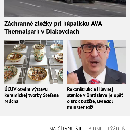
Záchranné zložky pri kúpalisku AVA
Thermalpark v Diakovciach
ÚĽUV otvára výstavu
Rekonštrukcia Hlavnej
keramickej tvorby Štefana
stanice v Bratislave je opäť
Mlícha
o krok bližšie, uviedol
minister Ráž
NAJČÍTANEJŠIE
3 DNI
TÝŽDEŇ