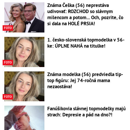
Známa Češka (56) neprestáva
udivovať: ROZCHOD so slávnym
milencom a potom... Och, pozrite, čo
si dala na HOLÉ PRSIA!
FOTO
1. česko-slovenská topmodelka v 56-
ke: ÚPLNE NAHÁ na titulke!
FOTO
Známa modelka (56) predviedla tip-
top figúru: Jej 74-ročná mama
nezaostáva!
FOTO
Fanúšikovia slávnej topmodelky majú
strach: Depresie a pád na dno?!