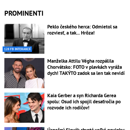
PROMINENTI
Peklo českého herca: Odmietol sa
rozviesť, a tak... Hrôza!
128 FB INTERAKCIÍ
Manželka Attilu Végha rozpálila
Chorvátsko: FOTO v plavkách vyráža
dych! TAKÝTO zadok sa len tak nevidí
Kaia Gerber a syn Richarda Gerea
spolu: Osud ich spojil desaťročia po
rozvode ich rodičov!
Úspešný Slovák chystá veľké novinky: