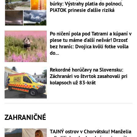
búrky: Výstrahy platia do polnoci,
PIATOK prinesie ďalšie riziká
Po ničení pola pod Tatrami a kúpaní v
plese tu máme ďalší nešvár! Drzosť
bez hraníc: Dvojica kvôli fotke vošla
do...
Rekordné horúčavy na Slovensku:
Záchranári vo štvrtok zasahovali pri
kolapsoch už 83-krát
ZAHRANIČNÉ
TAJNÝ ostrov v Chorvátsku! Manželia