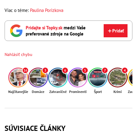
Viac o téme:
Paulina Porizkova
Pridajte si Topky.sk
medzi Vaše
Pridať
preferované zdroje na Google
Nahlásiť chybu
16
3
6
5
7
4
Najčítanejšie
Domáce
Zahraničné
Prominenti
Šport
Krimi
Zaují
SÚVISIACE ČLÁNKY