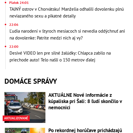
Piatok 24:01
TAJNÝ ostrov v Chorvátsku! Manželia odhalili dovolenku plnú
neviazaného sexu a pikatné detaily
22:06
Ľudia narodení v štyroch mesiacoch si nevedia oddýchnuť ani
na dovolenke: Patríte medzi nich aj vy?
22:00
Desivé VIDEO len pre silné žalúdky: Chlapca zabilo na
priechode auto! Telo našli o 150 metrov ďalej
DOMÁCE SPRÁVY
AKTUÁLNE Nové informácie z
kúpaliska pri Šali: 8 ľudí skončilo v
nemocnici
AKTUALIZOVANÉ
Po rekordnej horúčave prichádzajú