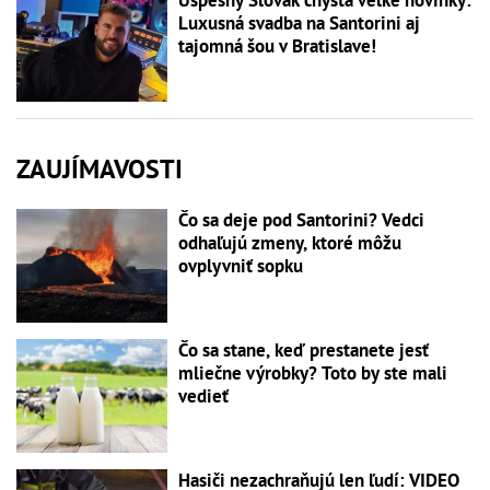
Luxusná svadba na Santorini aj
tajomná šou v Bratislave!
ZAUJÍMAVOSTI
Čo sa deje pod Santorini? Vedci
odhaľujú zmeny, ktoré môžu
ovplyvniť sopku
Čo sa stane, keď prestanete jesť
mliečne výrobky? Toto by ste mali
vedieť
Hasiči nezachraňujú len ľudí: VIDEO