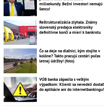
milisekundy. Bežní investori nemajú
šancu!
Reštrukturalizácia zlyhala. Známy
slovenský predajca elektroniky
definitívne končí a mieri k bankrotu
Čo sa deje na diaľnici, kým stojíte v
kolóne? Takto pracujú cestári počas
letnej údržby! (foto)
VÚB banka zápasila s veľkým
výpadkom: Klienti sa nevedeli dostať
do aplikácie ani do internetbankingu!