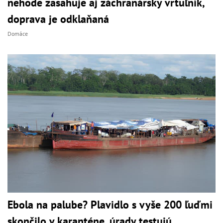
nehode zasahuje aj záchranársky vrtuľník,
doprava je odklaňaná
Domáce
Ebola na palube? Plavidlo s vyše 200 ľuďmi
skončilo v karanténe, úrady testujú