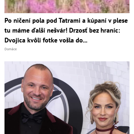
Po ničení pola pod Tatrami a kúpaní v plese
tu máme ďalší nešvár! Drzosť bez hraníc:
Dvojica kvôli fotke vošla do...
Domáce