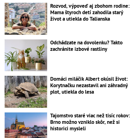
Rozvod, výpoveď aj zbohom rodine:
Mama štyroch detí zahodila starý
život a utiekla do Talianska
Odchádzate na dovolenku? Takto
zachránite izbové rastliny
Domáci miláčik Albert okúsil život:
Korytnačku nezastavil ani záhradný
plot, utiekla do lesa
Tajomstvo staré viac než tisíc rokov:
Brno možno vzniklo skôr, než si
historici mysleli