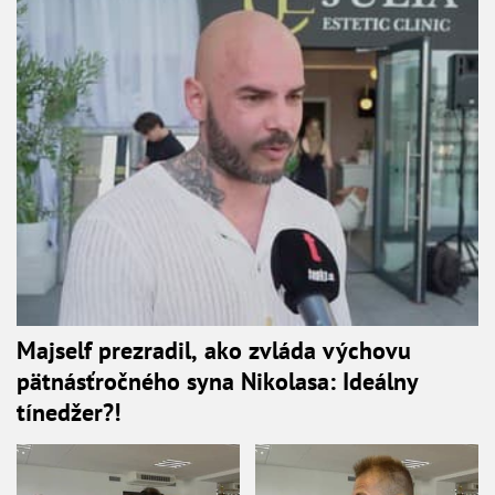
Majself prezradil, ako zvláda výchovu
pätnásťročného syna Nikolasa: Ideálny
tínedžer?!