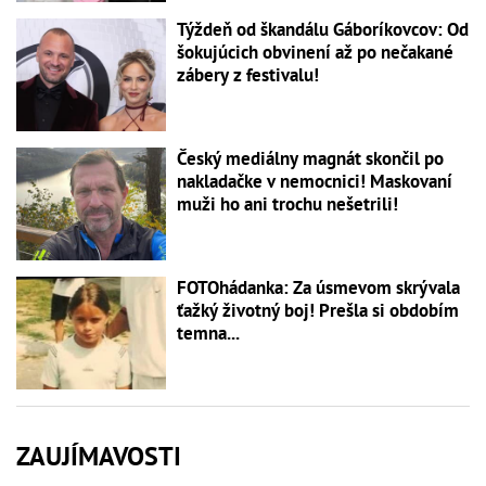
Týždeň od škandálu Gáboríkovcov: Od
šokujúcich obvinení až po nečakané
zábery z festivalu!
Český mediálny magnát skončil po
nakladačke v nemocnici! Maskovaní
muži ho ani trochu nešetrili!
FOTOhádanka: Za úsmevom skrývala
ťažký životný boj! Prešla si obdobím
temna...
ZAUJÍMAVOSTI