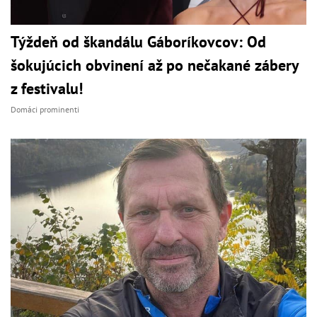
Týždeň od škandálu Gáboríkovcov: Od
šokujúcich obvinení až po nečakané zábery
z festivalu!
Domáci prominenti