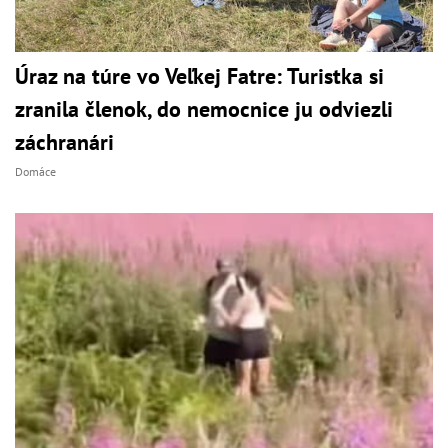
Úraz na túre vo Veľkej Fatre: Turistka si
zranila členok, do nemocnice ju odviezli
záchranári
Domáce