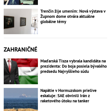
Trenčín žije umením: Nová výstava v
Župnom dome otvára aktuálne
globálne témy
ZAHRANIČNÉ
Maďarská Tisza vybrala kandidáta na
prezidenta: Do boja posiela bývalého
predsedu Najvyššieho súdu
Napätie v Hormuzskom prielive
eskaluje: SAE obvinili Irán z
raketového útoku na tanker