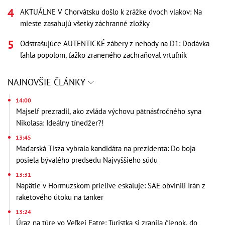
AKTUÁLNE V Chorvátsku došlo k zrážke dvoch vlakov: Na
mieste zasahujú všetky záchranné zložky
Odstrašujúce AUTENTICKÉ zábery z nehody na D1: Dodávka
ľahla popolom, ťažko zraneného zachraňoval vrtuľník
NAJNOVŠIE ČLÁNKY
14:00
Majself prezradil, ako zvláda výchovu pätnásťročného syna
Nikolasa: Ideálny tínedžer?!
13:45
Maďarská Tisza vybrala kandidáta na prezidenta: Do boja
posiela bývalého predsedu Najvyššieho súdu
13:31
Napätie v Hormuzskom prielive eskaluje: SAE obvinili Irán z
raketového útoku na tanker
13:24
Úraz na túre vo Veľkej Fatre: Turistka si zranila členok, do