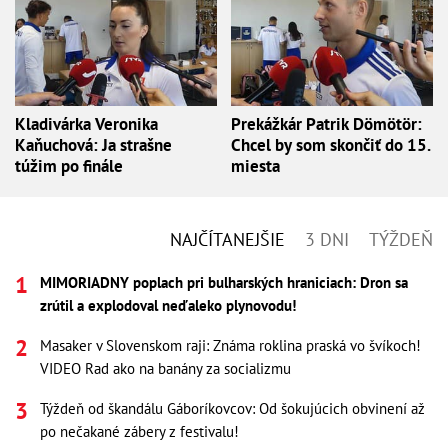
Kladivárka Veronika
Prekážkár Patrik Dömötör:
Kaňuchová: Ja strašne
Chcel by som skončiť do 15.
túžim po finále
miesta
NAJČÍTANEJŠIE
3 DNI
TÝŽDEŇ
MIMORIADNY poplach pri bulharských hraniciach: Dron sa
zrútil a explodoval neďaleko plynovodu!
Masaker v Slovenskom raji: Známa roklina praská vo švíkoch!
VIDEO Rad ako na banány za socializmu
Týždeň od škandálu Gáboríkovcov: Od šokujúcich obvinení až
po nečakané zábery z festivalu!