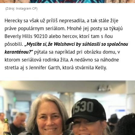
(Zdroj: Instagram CP)
Herecky sa však už príliš nepresadila, a tak stále žije
práve populárnym seriálom. Mnohé jej posty sa týkajú
Beverly Hills 90210 alebo hercov, ktorí tam s ňou
pôsobili.
„Myslíte si, že Walshovci by súhlasili so spoločnou
karanténou?”
pýtala sa napríklad pri obrázku domu, v
ktorom seriálová rodinka žila. A nedávno sa náhodne
stretla aj s Jennifer Garth, ktorá stvárnila Kelly.