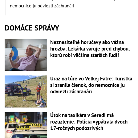
nemocnice ju odviezli záchranári
DOMÁCE SPRÁVY
Neznesiteľné horúčavy ako vážna
hrozba: Lekárka varuje pred chybou,
ktorú robí väčšina starších ľudí!
Úraz na túre vo Veľkej Fatre: Turistka
si zranila členok, do nemocnice ju
odviezli záchranári
Útok na taxikára v Seredi má
rozuzlenie: Polícia vypátrala dvoch
17-ročných podozrivých