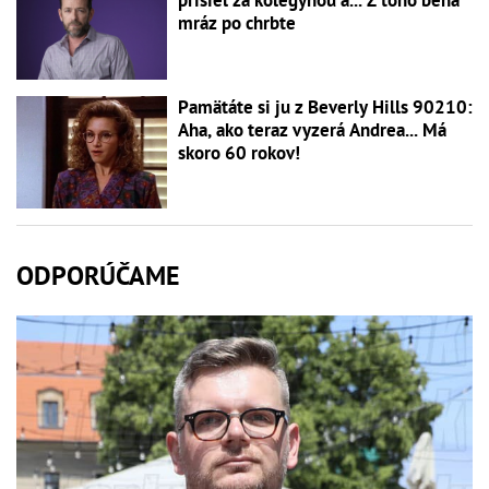
prišiel za kolegyňou a... Z toho behá
mráz po chrbte
Pamätáte si ju z Beverly Hills 90210:
Aha, ako teraz vyzerá Andrea... Má
skoro 60 rokov!
ODPORÚČAME