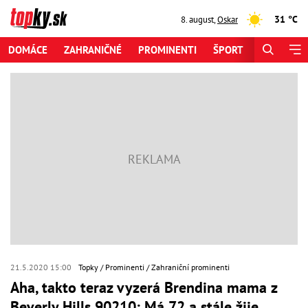
31 °C
8. august
,
Oskar
DOMÁCE
ZAHRANIČNÉ
PROMINENTI
ŠPORT
ZAUJÍMAV
21.5.2020 15:00
Topky
Prominenti
Zahraniční prominenti
Aha, takto teraz vyzerá Brendina mama z
Beverly Hills 90210: Má 72 a stále žije