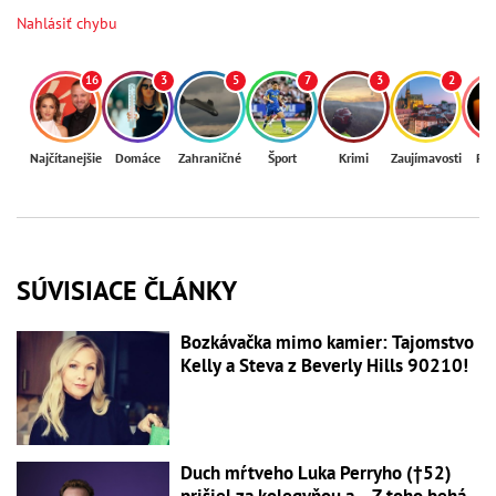
Nahlásiť chybu
16
3
5
7
3
2
Najčítanejšie
Domáce
Zahraničné
Šport
Krimi
Zaujímavosti
Reg
SÚVISIACE ČLÁNKY
Bozkávačka mimo kamier: Tajomstvo
Kelly a Steva z Beverly Hills 90210!
Duch mŕtveho Luka Perryho (†52)