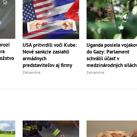
hrozí
USA pritvrdili voči Kube:
Uganda posiela vojako
ra
Nové sankcie zasiahli
do Gazy: Parlament
ožstvo
armádnych
schválil účasť v
predstaviteľov aj firmy
medzinárodných silách
Zahraničné
Zahraničné