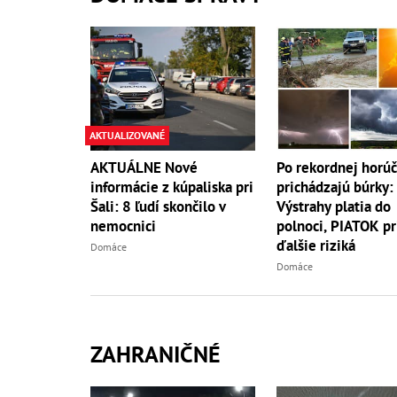
AKTUALIZOVANÉ
AKTUÁLNE Nové
Po rekordnej horú
informácie z kúpaliska pri
prichádzajú búrky:
Šali: 8 ľudí skončilo v
Výstrahy platia do
nemocnici
polnoci, PIATOK pr
ďalšie riziká
Domáce
Domáce
ZAHRANIČNÉ