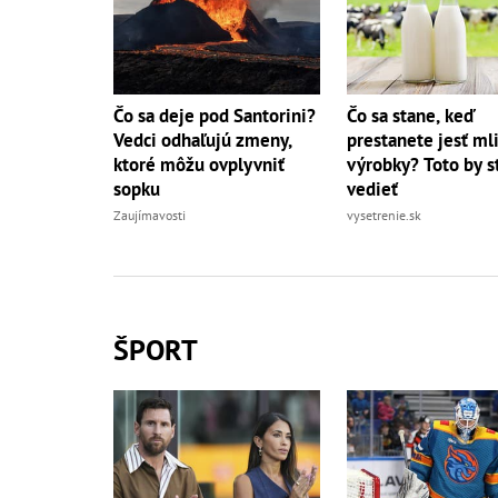
Čo sa deje pod Santorini?
Čo sa stane, keď
Vedci odhaľujú zmeny,
prestanete jesť ml
ktoré môžu ovplyvniť
výrobky? Toto by s
sopku
vedieť
Zaujímavosti
vysetrenie.sk
ŠPORT