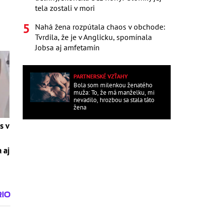
tela zostali v mori
Nahá žena rozpútala chaos v obchode:
Tvrdila, že je v Anglicku, spomínala
Jobsa aj amfetamín
PARTNERSKÉ VZŤAHY
Bola som milenkou ženatého
muža: To, že má manželku, mi
nevadilo, hrozbou sa stala táto
žena
s v
 aj