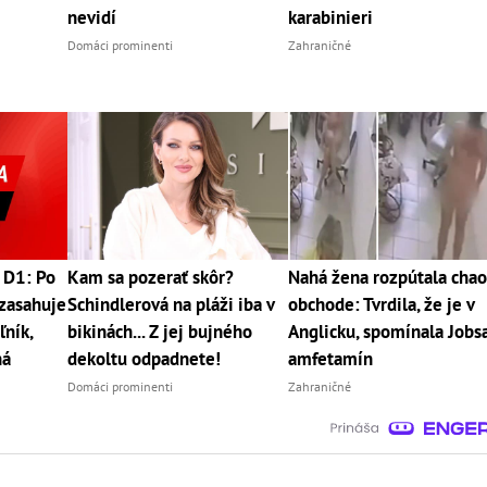
nevidí
karabinieri
Domáci prominenti
Zahraničné
 D1: Po
Kam sa pozerať skôr?
Nahá žena rozpútala chao
zasahuje
Schindlerová na pláži iba v
obchode: Tvrdila, že je v
ľník,
bikinách... Z jej bujného
Anglicku, spomínala Jobsa
ná
dekoltu odpadnete!
amfetamín
Domáci prominenti
Zahraničné