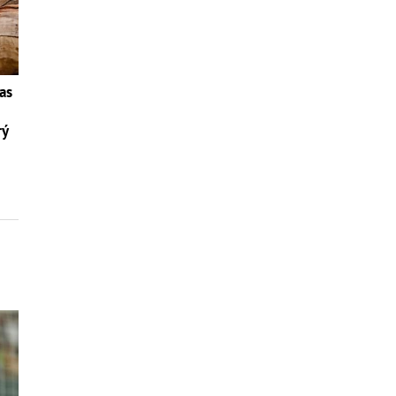
as
rý