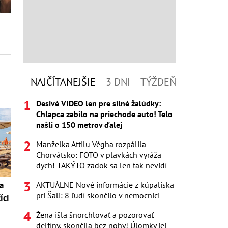
NAJČÍTANEJŠIE
3 DNI
TÝŽDEŇ
Desivé VIDEO len pre silné žalúdky:
Chlapca zabilo na priechode auto! Telo
našli o 150 metrov ďalej
Manželka Attilu Végha rozpálila
Chorvátsko: FOTO v plavkách vyráža
dych! TAKÝTO zadok sa len tak nevidí
AKTUÁLNE Nové informácie z kúpaliska
a
pri Šali: 8 ľudí skončilo v nemocnici
íci
Žena išla šnorchlovať a pozorovať
delfíny, skončila bez nohy! Úlomky jej