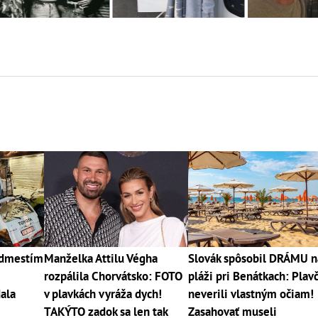
edmestím
Manželka Attilu Végha
Slovák spôsobil DRÁMU n
rozpálila Chorvátsko: FOTO
pláži pri Benátkach: Plavč
ala
v plavkách vyráža dych!
neverili vlastným očiam!
TAKÝTO zadok sa len tak
Zasahovať museli