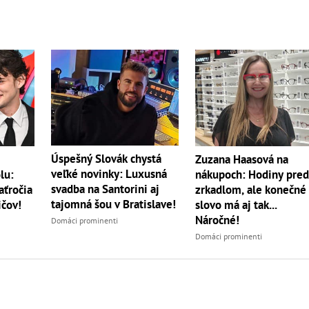
Úspešný Slovák chystá
Zuzana Haasová na
veľké novinky: Luxusná
lu:
nákupoch: Hodiny pre
svadba na Santorini aj
aťročia
zrkadlom, ale konečné
tajomná šou v Bratislave!
ičov!
slovo má aj tak...
Náročné!
Domáci prominenti
Domáci prominenti