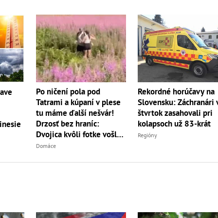
Po ničení pola pod
Rekordné horúčavy na
čave
Tatrami a kúpaní v plese
Slovensku: Záchranári 
tu máme ďalší nešvár!
štvrtok zasahovali pri
Drzosť bez hraníc:
kolapsoch už 83-krát
inesie
Dvojica kvôli fotke vošla
Regióny
do...
Domáce