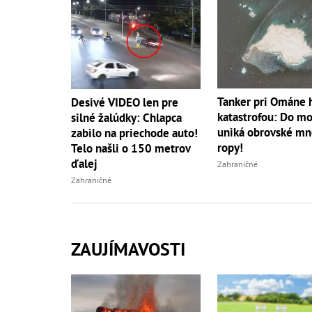
Tanker pri Ománe 
Desivé VIDEO len pre
katastrofou: Do mo
silné žalúdky: Chlapca
uniká obrovské mn
zabilo na priechode auto!
ropy!
Telo našli o 150 metrov
ďalej
Zahraničné
Zahraničné
ZAUJÍMAVOSTI