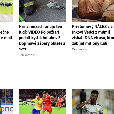
Hasiči nezachraňujú len
Prielomový NÁLEZ z či
iečne
ľudí: VIDEO Po požiari
Inkov! Vedci z múmií
te mali
podali kyslík holubovi!
získali DNA vírusu, kto
Dojímavé zábery obleteli
zabíjal milióny ľudí
svet
Zaujímavosti
Zaujímavosti