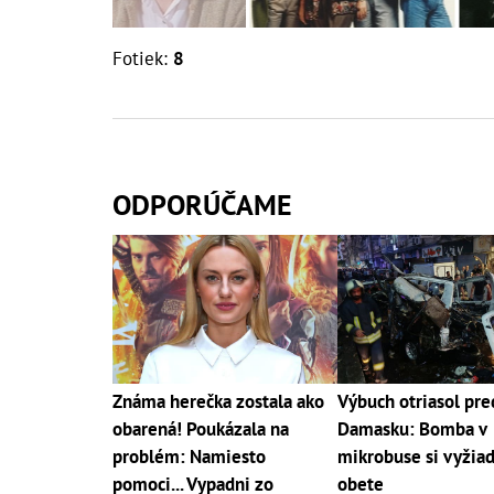
Fotiek:
8
ODPORÚČAME
Známa herečka zostala ako
Výbuch otriasol pr
obarená! Poukázala na
Damasku: Bomba v
problém: Namiesto
mikrobuse si vyžiad
pomoci... Vypadni zo
obete