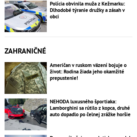
Polícia obvinila muža z Kežmarku:
Dlhodobé týranie družky a zásah v
obci
ZAHRANIČNÉ
Američan v ruskom väzení bojuje o
život: Rodina žiada jeho okamžité
prepustenie!
NEHODA luxusného športiaka:
Lamborghini sa rútilo z kopca, druhé
auto dopadlo po čelnej zrážke horšie