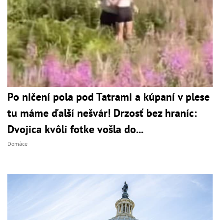
Po ničení pola pod Tatrami a kúpaní v plese
tu máme ďalší nešvár! Drzosť bez hraníc:
Dvojica kvôli fotke vošla do...
Domáce