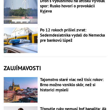
Dron s výbušninou na letisku vyvolal
spor: Rusko hovorí o provokácii
Kyjeva
Po 12 rokoch prišiel zvrat:
Sedemdesiatnika vydali do Nemecka
pre bankovú lúpež
ZAUJÍMAVOSTI
Tajomstvo staré viac než tisíc rokov:
Brno možno vzniklo skôr, než si
historici mysleli
Tŕpnutie ruky nemusí byť banalita: Ak