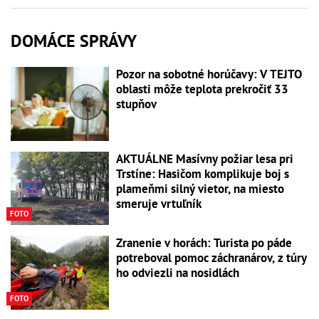
DOMÁCE SPRÁVY
Pozor na sobotné horúčavy: V TEJTO
oblasti môže teplota prekročiť 33
stupňov
AKTUÁLNE Masívny požiar lesa pri
Trstíne: Hasičom komplikuje boj s
plameňmi silný vietor, na miesto
smeruje vrtuľník
FOTO
Zranenie v horách: Turista po páde
potreboval pomoc záchranárov, z túry
ho odviezli na nosidlách
FOTO