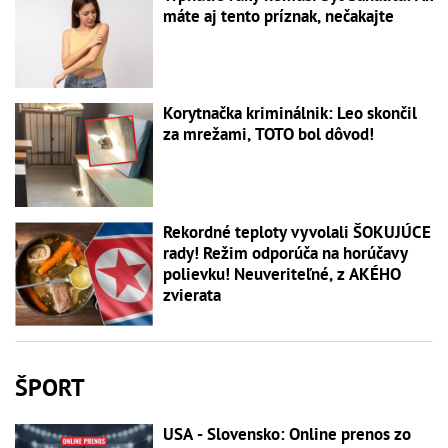
máte aj tento príznak, nečakajte
Korytnačka kriminálnik: Leo skončil
za mrežami, TOTO bol dôvod!
Rekordné teploty vyvolali ŠOKUJÚCE
rady! Režim odporúča na horúčavy
polievku! Neuveriteľné, z AKÉHO
zvierata
ŠPORT
USA - Slovensko: Online prenos zo