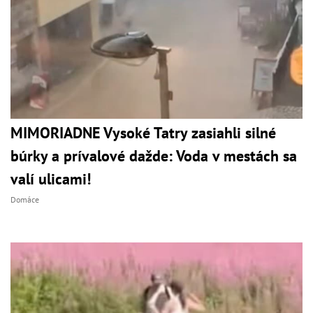
MIMORIADNE Vysoké Tatry zasiahli silné
búrky a prívalové dažde: Voda v mestách sa
valí ulicami!
Domáce