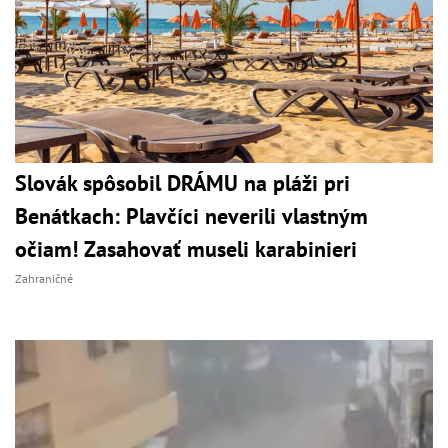
Slovák spôsobil DRÁMU na pláži pri
Benátkach: Plavčíci neverili vlastným
očiam! Zasahovať museli karabinieri
Zahraničné