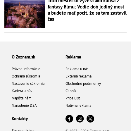
Toto mestečko vyzerá ako kulisa z
fantasy filmu: Vedie doň jediný most
a budete mať pocit, že sa tam zastavil
čas
O Zoznam.sk
Reklama
Právne informácie
Reklama u nás
Ochrana súkromia
Externá reklama
Nastavenie súkromia
Obchodné podmienky
Kariéra u nás
Cenník
Napíšte nám
Price List
Nariadenie DSA
Natívna reklama
Kontakty
Spravodajstvo
© 1997 – 2026 Zoznam, s.r.o.