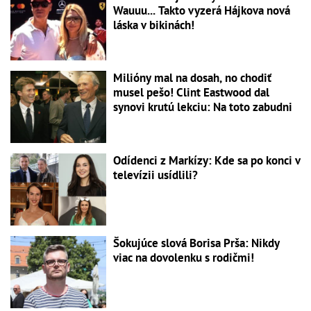
Wauuu... Takto vyzerá Hájkova nová
láska v bikinách!
Milióny mal na dosah, no chodiť
musel pešo! Clint Eastwood dal
synovi krutú lekciu: Na toto zabudni
Odídenci z Markízy: Kde sa po konci v
televízii usídlili?
Šokujúce slová Borisa Prša: Nikdy
viac na dovolenku s rodičmi!