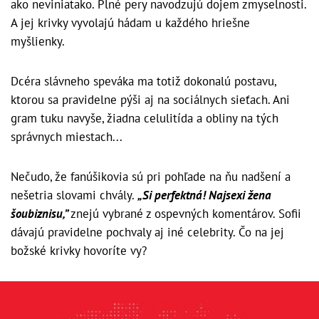
ako neviniatako. Plné pery navodzujú dojem zmyselnosti.
A jej krivky vyvolajú hádam u každého hriešne
myšlienky.
Dcéra slávneho speváka ma totiž dokonalú postavu,
ktorou sa pravidelne pýši aj na sociálnych sieťach. Ani
gram tuku navyše, žiadna celulitída a obliny na tých
správnych miestach...
Nečudo, že fanúšikovia sú pri pohľade na ňu nadšení a
nešetria slovami chvály.
„Si perfektná! Najsexi žena
šoubiznisu,”
znejú vybrané z ospevných komentárov. Sofii
dávajú pravidelne pochvaly aj iné celebrity. Čo na jej
božské krivky hovoríte vy?