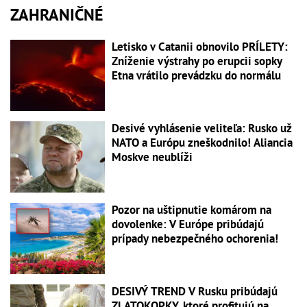
ZAHRANIČNÉ
Letisko v Catanii obnovilo PRÍLETY:
Zníženie výstrahy po erupcii sopky
Etna vrátilo prevádzku do normálu
Desivé vyhlásenie veliteľa: Rusko už
NATO a Európu zneškodnilo! Aliancia
Moskve neublíži
Pozor na uštipnutie komárom na
dovolenke: V Európe pribúdajú
prípady nebezpečného ochorenia!
DESIVÝ TREND V Rusku pribúdajú
ZLATOKOPKY, ktoré profitujú na