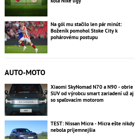
kola Niké ligy
Na gól mu stačilo len pár minút:
Boženík pomohol Stoke City k
pohárovému postupu
AUTO-MOTO
Xiaomi SkyNomad N70 a N90 - obrie
SUV od výrobcu smart zariadení už aj
so spaľovacím motorom
TEST: Nissan Micra - Micra ešte nikdy
nebola príjemnejšia