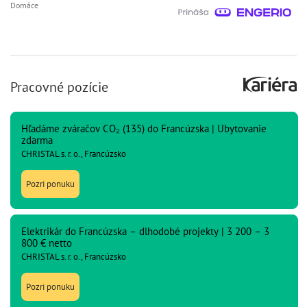
Domáce
Pracovné pozície
Hľadáme zváračov CO₂ (135) do Francúzska | Ubytovanie
zdarma
CHRISTAL s. r. o., Francúzsko
Pozri ponuku
Elektrikár do Francúzska – dlhodobé projekty | 3 200 – 3
800 € netto
CHRISTAL s. r. o., Francúzsko
Pozri ponuku