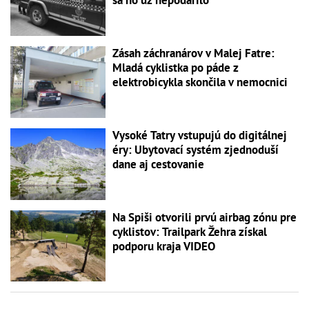
sa ho už nepodarilo
Zásah záchranárov v Malej Fatre:
Mladá cyklistka po páde z
elektrobicykla skončila v nemocnici
Vysoké Tatry vstupujú do digitálnej
éry: Ubytovací systém zjednoduší
dane aj cestovanie
Na Spiši otvorili prvú airbag zónu pre
cyklistov: Trailpark Žehra získal
podporu kraja VIDEO