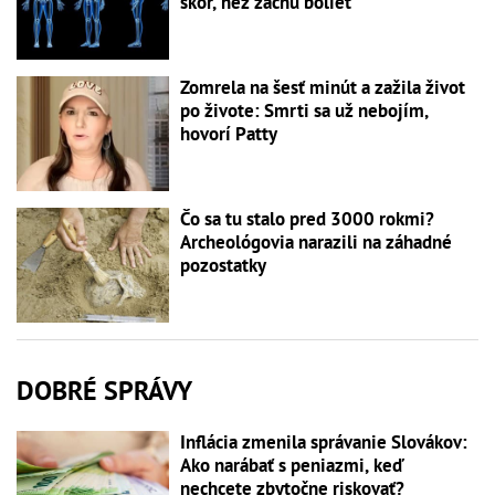
skôr, než začnú bolieť
Zomrela na šesť minút a zažila život
po živote: Smrti sa už nebojím,
hovorí Patty
Čo sa tu stalo pred 3000 rokmi?
Archeológovia narazili na záhadné
pozostatky
DOBRÉ SPRÁVY
Inflácia zmenila správanie Slovákov:
Ako narábať s peniazmi, keď
nechcete zbytočne riskovať?