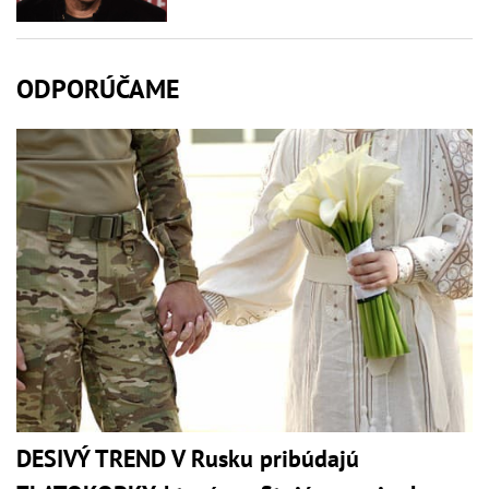
ODPORÚČAME
DESIVÝ TREND V Rusku pribúdajú