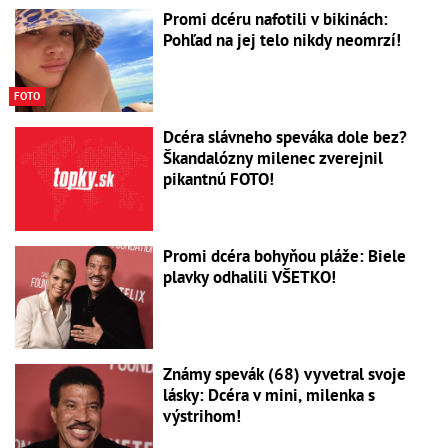
Promi dcéru nafotili v bikinách:
Pohľad na jej telo nikdy neomrzí!
FOTO
Dcéra slávneho speváka dole bez?
Škandalózny milenec zverejnil
pikantnú FOTO!
Promi dcéra bohyňou pláže: Biele
plavky odhalili VŠETKO!
Známy spevák (68) vyvetral svoje
lásky: Dcéra v mini, milenka s
výstrihom!