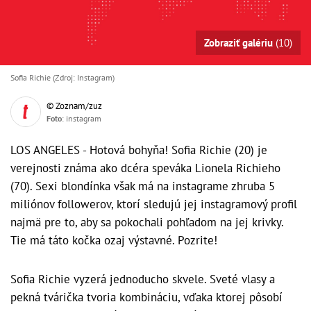
Zobraziť galériu
(10)
Sofia Richie (Zdroj: Instagram)
© Zoznam/zuz
Foto
: instagram
LOS ANGELES - Hotová bohyňa! Sofia Richie (20) je
verejnosti známa ako dcéra speváka Lionela Richieho
(70). Sexi blondínka však má na instagrame zhruba 5
miliónov followerov, ktorí sledujú jej instagramový profil
najmä pre to, aby sa pokochali pohľadom na jej krivky.
Tie má táto kočka ozaj výstavné. Pozrite!
Sofia Richie vyzerá jednoducho skvele. Sveté vlasy a
pekná tvárička tvoria kombináciu, vďaka ktorej pôsobí