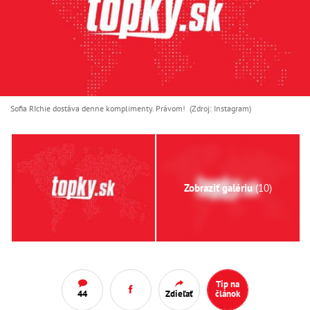
Sofia RIchie dostáva denne komplimenty. Právom! (Zdroj: Instagram)
Zobraziť galériu
(10)
Tip na
44
Zdieľať
článok