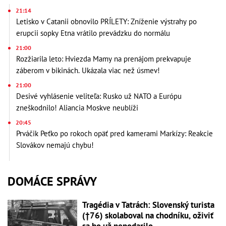
21:14
Letisko v Catanii obnovilo PRÍLETY: Zníženie výstrahy po
erupcii sopky Etna vrátilo prevádzku do normálu
21:00
Rozžiarila leto: Hviezda Mamy na prenájom prekvapuje
záberom v bikinách. Ukázala viac než úsmev!
21:00
Desivé vyhlásenie veliteľa: Rusko už NATO a Európu
zneškodnilo! Aliancia Moskve neublíži
20:45
Prváčik Peťko po rokoch opäť pred kamerami Markízy: Reakcie
Slovákov nemajú chybu!
DOMÁCE SPRÁVY
Tragédia v Tatrách: Slovenský turista
(†76) skolaboval na chodníku, oživiť