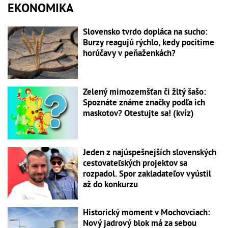
EKONOMIKA
Slovensko tvrdo dopláca na sucho:
Burzy reagujú rýchlo, kedy pocítime
horúčavy v peňaženkách?
Zelený mimozemšťan či žltý šašo:
Spoznáte známe značky podľa ich
maskotov? Otestujte sa! (kvíz)
Jeden z najúspešnejších slovenských
cestovateľských projektov sa
rozpadol. Spor zakladateľov vyústil
až do konkurzu
Historický moment v Mochovciach:
Nový jadrový blok má za sebou