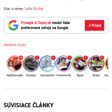
Viac o téme:
Sofia Richie
Pridajte si Topky.sk
medzi Vaše
Pridať
preferované zdroje na Google
Nahlásiť chybu
16
2
6
5
7
3
Najčítanejšie
Domáce
Zahraničné
Prominenti
Šport
Krimi
Zaují
SÚVISIACE ČLÁNKY