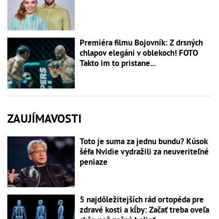
Premiéra filmu Bojovník: Z drsných
chlapov elegáni v oblekoch! FOTO
Takto im to pristane...
ZAUJÍMAVOSTI
Toto je suma za jednu bundu? Kúsok
šéfa Nvidie vydražili za neuveriteľné
peniaze
5 najdôležitejších rád ortopéda pre
zdravé kosti a kĺby: Začať treba oveľa