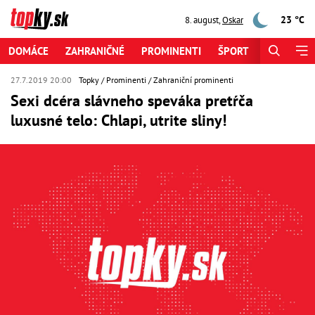
23 °C
8. august
,
Oskar
DOMÁCE
ZAHRANIČNÉ
PROMINENTI
ŠPORT
ZAUJÍMAV
27.7.2019 20:00
Topky
Prominenti
Zahraniční prominenti
Sexi dcéra slávneho speváka pretŕča
luxusné telo: Chlapi, utrite sliny!