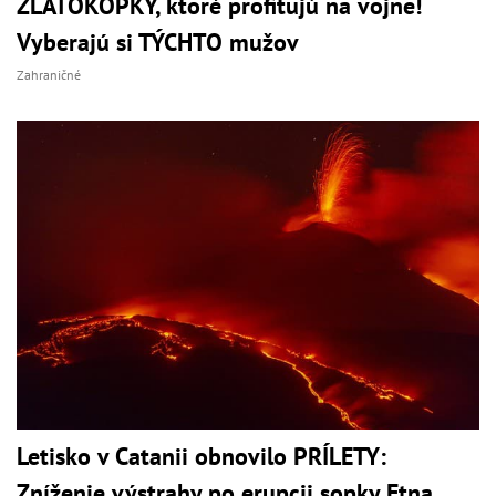
ZLATOKOPKY, ktoré profitujú na vojne!
Vyberajú si TÝCHTO mužov
Zahraničné
Letisko v Catanii obnovilo PRÍLETY:
Zníženie výstrahy po erupcii sopky Etna