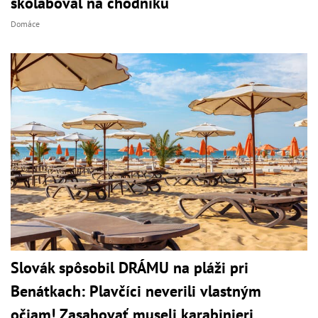
skolaboval na chodníku
Domáce
Slovák spôsobil DRÁMU na pláži pri
Benátkach: Plavčíci neverili vlastným
očiam! Zasahovať museli karabinieri