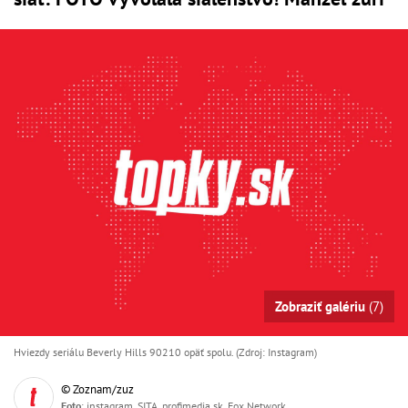
Zobraziť galériu
(7)
Hviezdy seriálu Beverly Hills 90210 opäť spolu. (Zdroj: Instagram)
© Zoznam/zuz
Foto
: instagram, SITA, profimedia.sk, Fox Network