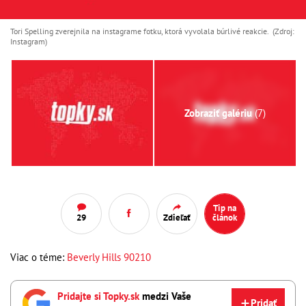
Tori Spelling zverejnila na instagrame fotku, ktorá vyvolala búrlivé reakcie. (Zdroj:
Instagram)
Zobraziť galériu
(7)
Tip na
29
Zdieľať
článok
Viac o téme:
Beverly Hills 90210
Pridajte si Topky.sk
medzi Vaše
Pridať