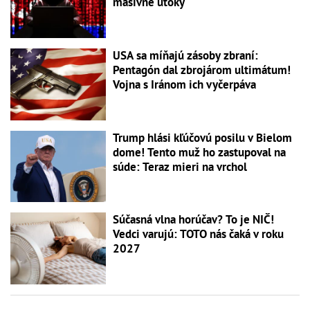
masívne útoky
USA sa míňajú zásoby zbraní:
Pentagón dal zbrojárom ultimátum!
Vojna s Iránom ich vyčerpáva
Trump hlási kľúčovú posilu v Bielom
dome! Tento muž ho zastupoval na
súde: Teraz mieri na vrchol
Súčasná vlna horúčav? To je NIČ!
Vedci varujú: TOTO nás čaká v roku
2027