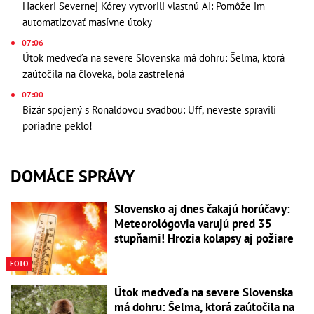
Hackeri Severnej Kórey vytvorili vlastnú AI: Pomôže im
automatizovať masívne útoky
07:06
Útok medveďa na severe Slovenska má dohru: Šelma, ktorá
zaútočila na človeka, bola zastrelená
07:00
Bizár spojený s Ronaldovou svadbou: Uff, neveste spravili
poriadne peklo!
DOMÁCE SPRÁVY
Slovensko aj dnes čakajú horúčavy:
Meteorológovia varujú pred 35
stupňami! Hrozia kolapsy aj požiare
FOTO
Útok medveďa na severe Slovenska
má dohru: Šelma, ktorá zaútočila na