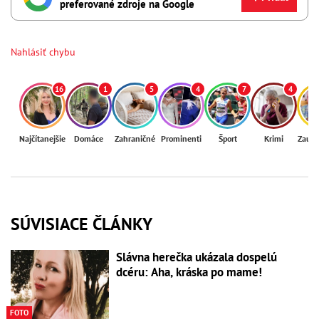
preferované zdroje na Google
Nahlásiť chybu
16
1
5
4
7
4
Najčítanejšie
Domáce
Zahraničné
Prominenti
Šport
Krimi
Zaují
SÚVISIACE ČLÁNKY
Slávna herečka ukázala dospelú
dcéru: Aha, kráska po mame!
FOTO