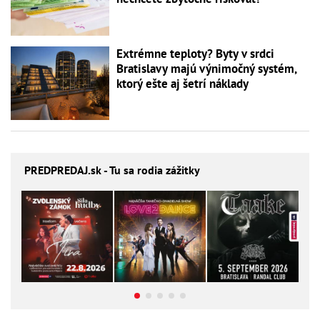
Extrémne teploty? Byty v srdci
Bratislavy majú výnimočný systém,
ktorý ešte aj šetrí náklady
PREDPREDAJ
.sk - Tu sa rodia zážitky