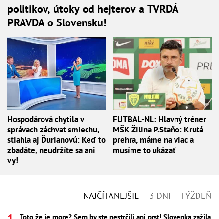
politikov, útoky od hejterov a TVRDÁ
PRAVDA o Slovensku!
Hospodárová chytila v
FUTBAL-NL: Hlavný tréner
správach záchvat smiechu,
MŠK Žilina P.Staňo: Krutá
stiahla aj Ďurianovú: Keď to
prehra, máme na viac a
zbadáte, neudržíte sa ani
musíme to ukázať
vy!
NAJČÍTANEJŠIE
3 DNI
TÝŽDEŇ
Toto že je more? Sem by ste nestrčili ani prst! Slovenka zažila