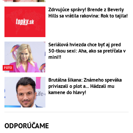
Zdrvujúce správy! Brende z Beverly
Hills sa vrátila rakovina: Rok to tajila!
Seriálová hviezda chce byť aj pred
50-tkou sexi: Aha, ako sa pretŕčala v
mini!!
FOTO
Brutálna šikana: Známeho speváka
priviazali o plot a... Hádzali mu
kamene do hlavy!
ODPORÚČAME