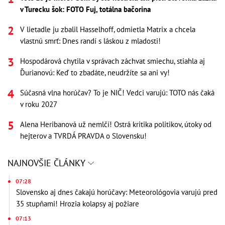
v Turecku šok: FOTO Fuj, totálna bačorina
V lietadle ju zbalil Hasselhoff, odmietla Matrix a chcela
vlastnú smrť: Dnes randí s láskou z mladosti!
Hospodárová chytila v správach záchvat smiechu, stiahla aj
Ďurianovú: Keď to zbadáte, neudržíte sa ani vy!
Súčasná vlna horúčav? To je NIČ! Vedci varujú: TOTO nás čaká
v roku 2027
Alena Heribanová už nemlčí! Ostrá kritika politikov, útoky od
hejterov a TVRDÁ PRAVDA o Slovensku!
NAJNOVŠIE ČLÁNKY
07:28
Slovensko aj dnes čakajú horúčavy: Meteorológovia varujú pred
35 stupňami! Hrozia kolapsy aj požiare
07:13