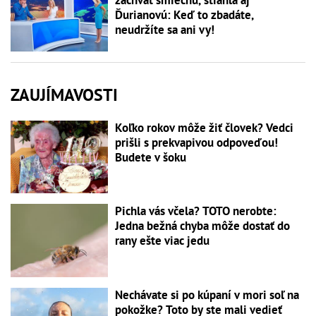
záchvat smiechu, stiahla aj
Ďurianovú: Keď to zbadáte,
neudržíte sa ani vy!
ZAUJÍMAVOSTI
Koľko rokov môže žiť človek? Vedci
prišli s prekvapivou odpoveďou!
Budete v šoku
Pichla vás včela? TOTO nerobte:
Jedna bežná chyba môže dostať do
rany ešte viac jedu
Nechávate si po kúpaní v mori soľ na
pokožke? Toto by ste mali vedieť