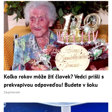
Koľko rokov môže žiť človek? Vedci prišli s
prekvapivou odpoveďou! Budete v šoku
Zaujímavosti