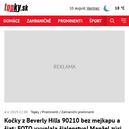
18 °C
10. august
,
Vavrinec
DOMÁCE
ZAHRANIČNÉ
PROMINENTI
ŠPORT
ZAUJÍMAV
4.6.2019 22:00
Topky
Prominenti
Zahraniční prominenti
Kočky z Beverly Hills 90210 bez mejkapu a
šiat: FOTO vyvolala šialenstvo! Manžel zúri