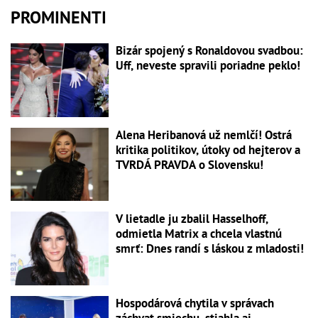
PROMINENTI
Bizár spojený s Ronaldovou svadbou:
Uff, neveste spravili poriadne peklo!
Alena Heribanová už nemlčí! Ostrá
kritika politikov, útoky od hejterov a
TVRDÁ PRAVDA o Slovensku!
V lietadle ju zbalil Hasselhoff,
odmietla Matrix a chcela vlastnú
smrť: Dnes randí s láskou z mladosti!
Hospodárová chytila v správach