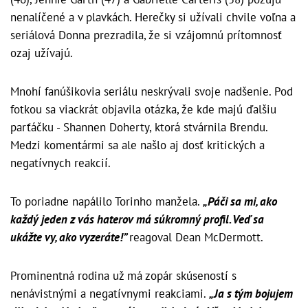
nenalíčené a v plavkách. Herečky si užívali chvile voľna a
seriálová Donna prezradila, že si vzájomnú prítomnosť
ozaj užívajú.
Mnohí fanúšikovia seriálu neskrývali svoje nadšenie. Pod
fotkou sa viackrát objavila otázka, že kde majú ďalšiu
parťáčku - Shannen Doherty, ktorá stvárnila Brendu.
Medzi komentármi sa ale našlo aj dosť kritických a
negatívnych reakcií.
To poriadne napálilo Torinho manžela.
„Páči sa mi, ako
každý jeden z vás haterov má súkromný profil. Veď sa
ukážte vy, ako vyzeráte!”
reagoval Dean McDermott.
Prominentná rodina už má zopár skúseností s
nenávistnými a negatívnymi reakciami.
„Ja s tým bojujem