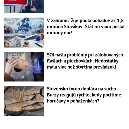
V zahraničí žije podľa odhadov až 1,8
milióna Slovákov: Štát im vlani poslal
milióny eur!
SOI našla problémy pri zálohovaných
fľašiach a plechovkách: Nedostatky
mala viac než štvrtina prevádzok!
Slovensko tvrdo dopláca na sucho:
Burzy reagujú rýchlo, kedy pocítime
horúčavy v peňaženkách?