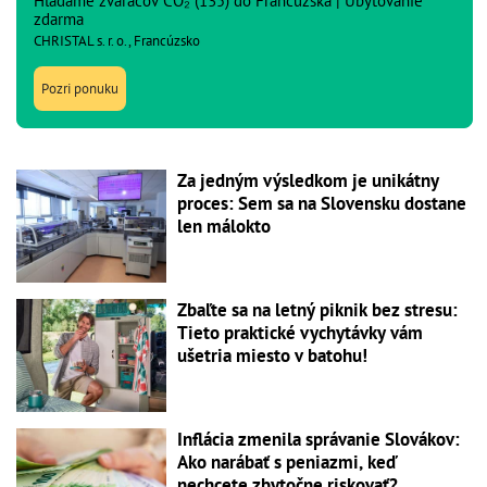
Hľadáme zváračov CO₂ (135) do Francúzska | Ubytovanie
zdarma
CHRISTAL s. r. o., Francúzsko
Pozri ponuku
Za jedným výsledkom je unikátny
proces: Sem sa na Slovensku dostane
len málokto
Zbaľte sa na letný piknik bez stresu:
Tieto praktické vychytávky vám
ušetria miesto v batohu!
Inflácia zmenila správanie Slovákov:
Ako narábať s peniazmi, keď
nechcete zbytočne riskovať?