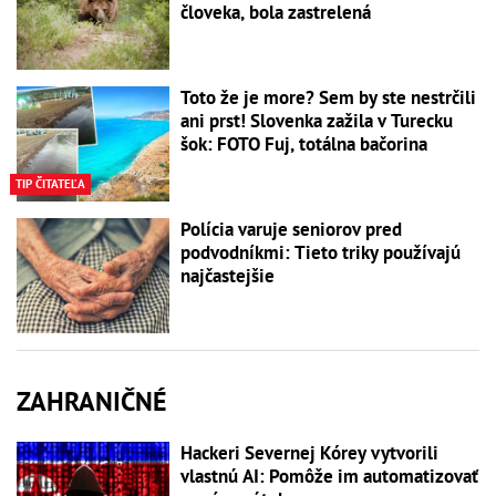
človeka, bola zastrelená
Toto že je more? Sem by ste nestrčili
ani prst! Slovenka zažila v Turecku
šok: FOTO Fuj, totálna bačorina
TIP ČITATEĽA
Polícia varuje seniorov pred
podvodníkmi: Tieto triky používajú
najčastejšie
ZAHRANIČNÉ
Hackeri Severnej Kórey vytvorili
vlastnú AI: Pomôže im automatizovať