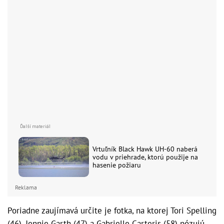
Vrtuľník Black Hawk UH-60 naberá
vodu v priehrade, ktorú použije na
hasenie požiaru
Reklama
Poriadne zaujímavá určite je fotka, na ktorej Tori Spelling
(46), Jennie Garth (47) a Gabrielle Carteris (58) pózujú